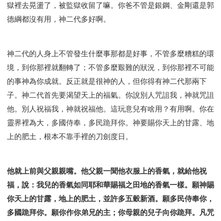
獄裡去晃盪了，被監獄收留了嘛。你爸不管是銀鋼、金剛還是郭
德綱都沒有用，神二代多好啊。
神二代的人身上不管發生什麼事那都是好事，不管多麼糟糕的環
境，到你那裡就翻轉了；不管多麼艱難的狀況，到你那裡不可能
的事神為你成就。反正就是很神的人，但你得有神二代那兩下
子。神二代首先要渴望天上的福氣。你說別人咒詛我，神就咒詛
他。別人祝福我，神就祝福他。這玩意兒有啥用？有用啊。你在
靈界裡為大，多國侍奉，多民跪拜你。神要賜你天上的甘露、地
上的肥土，根本不靠手裡的刀劍度日。
他就上前與父親親嘴。他父親一聞他衣服上的香氣，就給他祝
福，說：我兒的香氣如同耶和華賜福之田地的香氣一樣。願神賜
你天上的甘露，地上的肥土，並許多五穀新酒。願多民侍奉你，
多國跪拜你。願你作你弟兄的主；你母親的兒子向你跪拜。凡咒