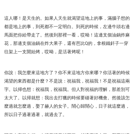
這人哪！是天生的。如果人天生就渴望這地上的事，滿腦子想的
都是地上的事，到死都不一定明白。到死的時候，左邊牛頭右邊
馬面把你給帶走了。然後到那裡一看，哎呦！這邊支個油鍋炸麻
花，那邊支個油鍋在炸大果子，還有芭比Q的，拿根鐵釺子一穿
往架上一支開始烤，哎呦，是活著烤呢！
你說：我怎麼來這地方了？你不來這地方你來哪？你活著的時候
渴望的東西都是什麼？不是說：祝福我，祝福我！不是祝福這兩
字。以掃也想：祝福我，祝福我。但人對祝福的理解，那差別可
太大了。以掃就想：我出去打獵的時候要碰著好機會。然後該怎
麼過就怎麼過，娶了赫人的女子。鬧心歸鬧心，日子就這麼過，
所以日子過著過著，就過去了。