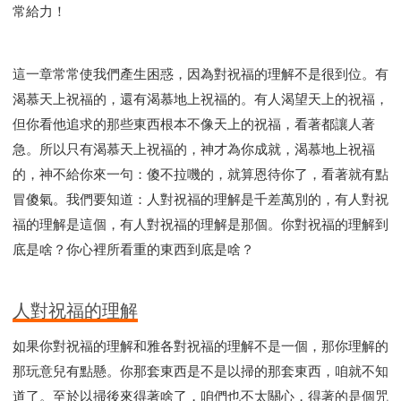
智慧與悟性
從轄制中得自由
破除屬世界的價值觀
常給力！
"如何"
屬靈人的好習慣
打開天上祝福的窗口
神蹟系列
愚蠢系列
戰勝撒旦系列
得勝的性格
這一章常常使我們產生困惑，因為對祝福的理解不是很到位。有
耶和華是引導我的牧羊人。
謹慎系列
開心地活著
渴慕天上祝福的，還有渴慕地上祝福的。有人渴望天上的祝福，
001B課程 - 解開迷思課程
001C課程 - 靈界故事
但你看他追求的那些東西根本不像天上的祝福，看著都讓人著
004課程 - 華人命定神學理念
急。所以只有渴慕天上祝福的，神才為你成就，渴慕地上祝福
101課程 - 從尋求到信徒
102課程 - 醫治釋放中階
的，神不給你來一句：傻不拉嘰的，就算恩待你了，看著就有點
103課程 - 聖經學習中階
201課程 - 從信徒到門徒
冒傻氣。我們要知道：人對祝福的理解是千差萬別的，有人對祝
301課程 - 領袖實操課程
302課程 - 新人接待
福的理解是這個，有人對祝福的理解是那個。你對祝福的理解到
308課程 - 牧養理論基礎培訓
Y131課程 - 主動學習
底是啥？你心裡所看重的東西到底是啥？
Y132課程 - 職業策劃
Y133課程 - 活出豐盛
Y134課程 - 動手實驗室
Y135課程 - 做人做事
人對祝福的理解
Y136課程 - 如何學習
研習會01 - 醫治釋放
如果你對祝福的理解和雅各對祝福的理解不是一個，那你理解的
研習會01 - 如何讀聖經
研習會01 - 得著命定成為祝福
那玩意兒有點懸。你那套東西是不是以掃的那套東西，咱就不知
研習會01 - 得勝教會的啟示
研習會01 - 教會的牧養
道了。至於以掃後來得著啥了，咱們也不太關心，得著的是個咒