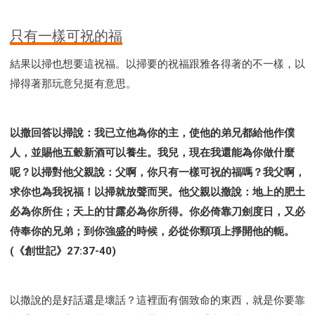
只有一樣可祝的福
結果以掃也想要這祝福。以掃要的祝福跟雅各得著的不一樣，以
掃得著那玩意兒挺有意思。
以撒回答以掃說：我已立他為你的主，使他的弟兄都給他作僕
人，並賜他五穀新酒可以養生。我兒，現在我還能為你做什麼
呢？以掃對他父親說：父啊，你只有一樣可祝的福嗎？我父啊，
求你也為我祝福！以掃就放聲而哭。他父親以撒說：地上的肥土
必為你所住；天上的甘露必為你所得。你必倚靠刀劍度日，又必
侍奉你的兄弟；到你強盛的時候，必從你頸項上掙開他的軛。
(《創世記》27:37-40)
以撒說的是好話還是壞話？這裡面有個致命的東西，就是你要靠