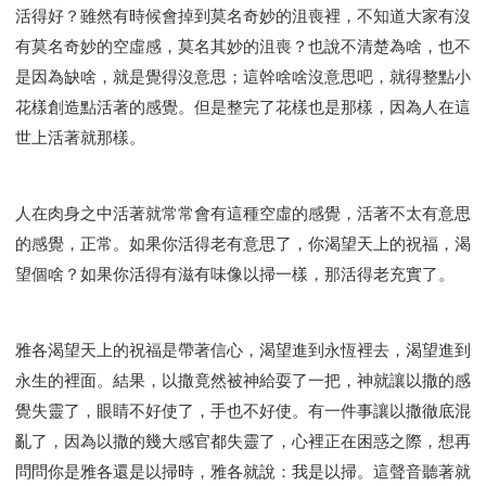
活得好？雖然有時候會掉到莫名奇妙的沮喪裡，不知道大家有沒
有莫名奇妙的空虛感，莫名其妙的沮喪？也說不清楚為啥，也不
是因為缺啥，就是覺得沒意思；這幹啥啥沒意思吧，就得整點小
花樣創造點活著的感覺。但是整完了花樣也是那樣，因為人在這
世上活著就那樣。
人在肉身之中活著就常常會有這種空虛的感覺，活著不太有意思
的感覺，正常。如果你活得老有意思了，你渴望天上的祝福，渴
望個啥？如果你活得有滋有味像以掃一樣，那活得老充實了。
雅各渴望天上的祝福是帶著信心，渴望進到永恆裡去，渴望進到
永生的裡面。結果，以撒竟然被神給耍了一把，神就讓以撒的感
覺失靈了，眼睛不好使了，手也不好使。有一件事讓以撒徹底混
亂了，因為以撒的幾大感官都失靈了，心裡正在困惑之際，想再
問問你是雅各還是以掃時，雅各就說：我是以掃。這聲音聽著就