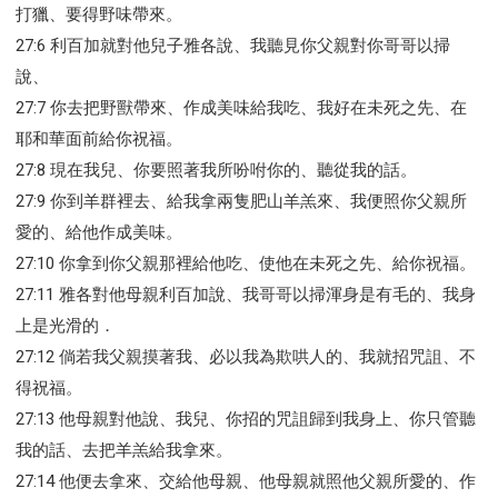
打獵、要得野味帶來。
27:6 利百加就對他兒子雅各說、我聽見你父親對你哥哥以掃
說、
27:7 你去把野獸帶來、作成美味給我吃、我好在未死之先、在
耶和華面前給你祝福。
27:8 現在我兒、你要照著我所吩咐你的、聽從我的話。
27:9 你到羊群裡去、給我拿兩隻肥山羊羔來、我便照你父親所
愛的、給他作成美味。
27:10 你拿到你父親那裡給他吃、使他在未死之先、給你祝福。
27:11 雅各對他母親利百加說、我哥哥以掃渾身是有毛的、我身
上是光滑的．
27:12 倘若我父親摸著我、必以我為欺哄人的、我就招咒詛、不
得祝福。
27:13 他母親對他說、我兒、你招的咒詛歸到我身上、你只管聽
我的話、去把羊羔給我拿來。
27:14 他便去拿來、交給他母親、他母親就照他父親所愛的、作