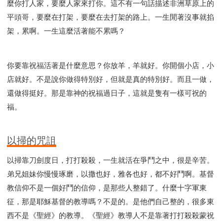
麼你打人家，要麼人家來打你。這不有一句話描述非洲草原上的
平頭哥，要麼在打架，要麼在去打架的路上。一生閒著沒事就掐
架，累啊。一生這麼活著能不累嗎？
你要靠祝福活著是什麼意思？你放羊，羊就好。你開個小店，小
店就好。不是說你做得特別好，但就是真的特別好。而且一做，
還做得挺好。那是靠神的祝福過日子，這就是隻有一樣可祝的
福。
以掃的咒詛
以掃靠刀劍度日，打打殺殺，一生就活在爭鬥之中，很是辛苦。
弟兄姐妹你慢慢琢磨，以撒也好，雅各也好，都不好鬥啊。基督
教信仰不是一個好鬥的信仰，是那些人整錯了。什麼十字軍東
征，那是耶穌基督的教導嗎？不是的。是他們自己整的，很多東
西不是《聖經》的教導。《聖經》教導人不是靠著打打殺殺蒙祝