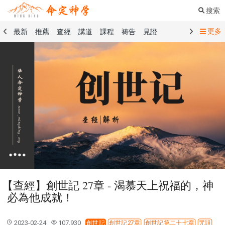
搜索
更多
最新
推薦
查經
講道
課程
祷告
見證
命定音樂
命定書屋
命定奉獻
命定神學
留言板
禱告精選
查經精選
講道精選
課程精選
見證精選
101課程
創世記
馬太福音
傳道書
洗禮禮文
聖餐禮文
01 創世記
02 出埃及記
03 利未記
04 民數記
05 申命記
06 約書亞記
07 士師記
08 路得記
09 撒母耳記上
10 撒母耳記下
11 列王紀上
12 列王紀下
15 以斯拉記
16 尼希米記
17 以斯帖記
18 約伯記
19 詩篇
20 箴言
21 傳道書
23 以賽亞書
【查經】創世記 27章 - 渴慕天上祝福的，神
25 耶利米哀歌
27 但以理書
28 何西阿書
必為他成就！
29 約珥書
30 阿摩司書
31 俄巴底亞書
32 約拿書
33 彌迦書
34 那鴻書
35 哈巴谷書
36 西番雅書
2023-02-24
107,930
創世記
創世記27章
創世記第二十七章
咒詛