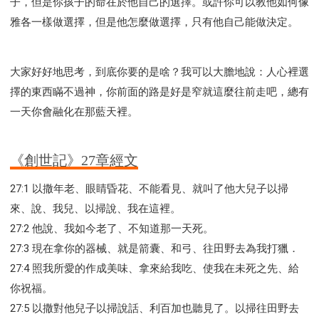
子，但是你孩子的命在於他自己的選擇。或許你可以教他如何像
雅各一樣做選擇，但是他怎麼做選擇，只有他自己能做決定。
大家好好地思考，到底你要的是啥？我可以大膽地說：人心裡選
擇的東西瞞不過神，你前面的路是好是窄就這麼往前走吧，總有
一天你會融化在那藍天裡。
《創世記》27章經文
27:1 以撒年老、眼睛昏花、不能看見、就叫了他大兒子以掃
來、說、我兒、以掃說、我在這裡。
27:2 他說、我如今老了、不知道那一天死。
27:3 現在拿你的器械、就是箭囊、和弓、往田野去為我打獵．
27:4 照我所愛的作成美味、拿來給我吃、使我在未死之先、給
你祝福。
27:5 以撒對他兒子以掃說話、利百加也聽見了。以掃往田野去