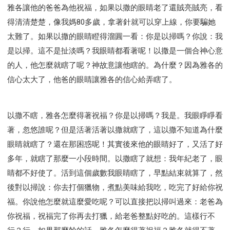
雅各讓他的爸爸為他祝福，如果以撒的眼睛老了還賊亮賊亮，看
得清清楚楚，像我媽80多歲，拿著針就可以穿上線，你要騙她
太難了。如果以撒的眼睛瞪得溜圓一看：你是以掃嗎？你說：我
是以掃。這不是扯淡嗎？我眼睛都看著呢！以撒是一個合神心意
的人，他怎麼就瞎了呢？神故意讓他瞎的。為什麼？因為雅各的
信心太大了，他爸的眼睛讓雅各的信心給弄瞎了。
以撒不瞎，雅各怎麼得著祝福？你是以掃嗎？我是。我眼睜睜看
著，忽悠誰呢？但是活著活著以撒就瞎了，這以撒不知道為什麼
眼睛就瞎了？還在那困惑呢！其實後來他的眼睛好了，又活了好
多年，就瞎了那麼一小段時間。以撒瞎了就想：我年紀老了，眼
睛都不好使了。活到這個歲數我眼睛瞎了，早點結束就算了，然
後對以掃說：你去打個獵物，煮點美味給我吃，吃完了好給你祝
福。你說他怎麼就這麼愛吃呢？可以直接把以掃叫過來：老爸為
你祝福，祝福完了你再去打獵，給老爸整點好吃的。這樣行不