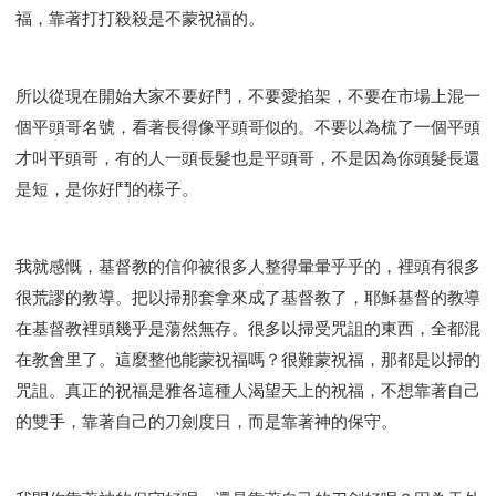
福，靠著打打殺殺是不蒙祝福的。
所以從現在開始大家不要好鬥，不要愛掐架，不要在市場上混一
個平頭哥名號，看著長得像平頭哥似的。不要以為梳了一個平頭
才叫平頭哥，有的人一頭長髮也是平頭哥，不是因為你頭髮長還
是短，是你好鬥的樣子。
我就感慨，基督教的信仰被很多人整得暈暈乎乎的，裡頭有很多
很荒謬的教導。把以掃那套拿來成了基督教了，耶穌基督的教導
在基督教裡頭幾乎是蕩然無存。很多以掃受咒詛的東西，全都混
在教會里了。這麼整他能蒙祝福嗎？很難蒙祝福，那都是以掃的
咒詛。真正的祝福是雅各這種人渴望天上的祝福，不想靠著自己
的雙手，靠著自己的刀劍度日，而是靠著神的保守。