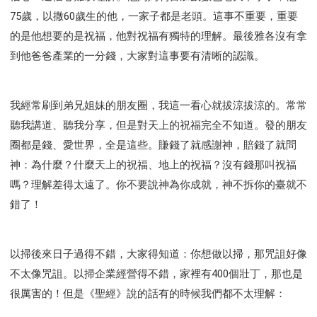
75歲，以撒60歲生的他，一家子都是老頭。這事不重要，重要
的是他想要的是祝福，他對祝福有獨特的理解。最後雅各沒有拿
到他爸爸產業的一分錢，大家對這事要有清晰的認識。
我經常刷到弟兄姐妹的朋友圈，我這一看心就拔涼拔涼的。常常
聽我講道、聽我分享，但是對天上的祝福完全不知道。發的朋友
圈都是錢、愛世界，全是這些。賺錢了就感謝神，賠錢了就問
神：為什麼？什麼天上的祝福、地上的祝福？沒有錢那叫祝福
嗎？理解差得太遠了。你不要說神為你成就，神不拆你的臺就不
錯了！
以掃後來日子過得不錯，大家得知道：你想做以掃，那咒詛好像
不太像咒詛。以掃企業經營得不錯，家裡有400個壯丁，那也是
很厲害的！但是《聖經》說的話有的時候我們都不太理解：