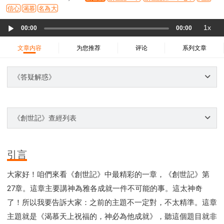
37 哈該書
38 撒迦利亞書
39 瑪拉基書
信心
渴慕
名為大
40 馬太福音
41 馬可福音
42 路加福音
Audio
1x
00:00
00:00
43 約翰福音
44 使徒行傳
45 羅馬書
Player
46 哥林多前書
47 哥林多後書
48 加拉太書
文章内容
为您推荐
评论
系列文章
49 以弗所書
50 腓利比書
51 歌羅西書
《答疑解惑》
52 帖撒羅尼迦前書
53 帖撒羅尼迦後書
54 提摩太前書
55 提摩太後書
56 提多書
57 腓利門書
58 希伯來書
59 雅各書
62 約翰一書
《創世記》查經列表
63 約翰二書
64 約翰三書
66 啟示錄
聖經故事
教會
爭戰
信望愛
學習
時間管理和學習方法
愛神
喜樂
管理
信仰根基
命定
建立榮耀教會
引言
趕鬼
認識魔鬼的詭計
神所喜悅的人
大家好！咱們來看《創世記》中最精彩的一章，《創世記》第
彰顯神憤怒的器皿
新時代基督教變革研討會
27章。這章主要講神為雅各成就一件不可能的事。這太神奇
神同在
傳道者的言語
信心
命定性格
了！所以我要告訴大家：之前的主題不一定對，不太精準。這章
使徒保羅的神學體系
屬靈的世界
耶穌基督的喜訊
主題就是《渴慕天上祝福的，神必為他成就》，聽這個題目就非