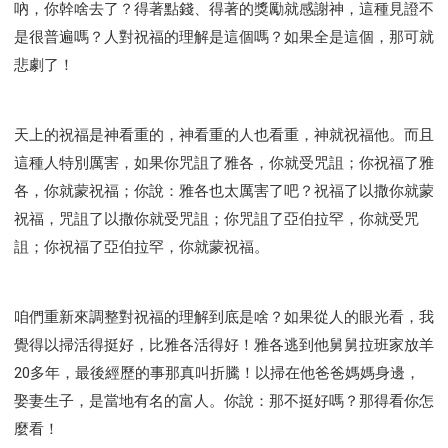
吶，你幹啥去了？得著點錢、得著的獎勵就感謝神，這種見證不
是很普遍嗎？人對祝福的理解是這個嗎？如果全是這個，那可就
悲劇了！
天上的祝福是神看重的，神看重的人也看重，神就祝福他。而且
這種人特別厲害，如果你咒詛了雅各，你就受咒詛；你祝福了雅
各，你就蒙祝福；你說：雅各也太厲害了吧？祝福了以撒你就蒙
祝福，咒詛了以撒你就受咒詛；你咒詛了亞伯拉罕，你就受咒
詛；你祝福了亞伯拉罕，你就蒙祝福。
咱們重新來調整對祝福的理解到底是啥？如果從人的眼光看，我
覺得以掃活得挺好，比雅各活得好！雅各逃到他舅舅拉班家放羊
20多年，最後經歷的事那真叫折騰！以掃在他爸爸媽媽身邊，
娶妻生子，是當地有名的富人。你說：那不挺好嗎？那得看你怎
麼看！