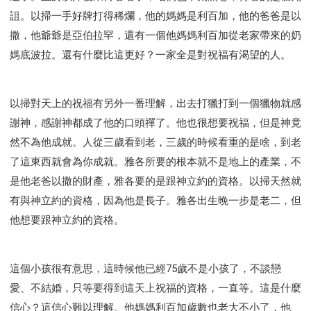
研習會02 - 醫治釋放
研習會02 - 如何查聖經
詛。以掃一手好牌打得稀爛，他的媽媽是利百加，他的爸爸是以
研習會02 - 得著命定成為祝福
撒，他爺爺是亞伯拉罕，還有一個他媽媽利百加從老家帶來的奶
研習會02 - 得勝教會的啟示
研習會02 - 教會的牧養
媽底波拉。還有什麼比這更好？一家全是對祝福有渴望的人。
研習會03 - 醫治釋放特會
研習會03 - 成為門徒特會
以掃對天上的祝福有另外一番理解，出去打獵打到一個獵物就感
謝神，感謝神都成了他的口頭禪了。他也很想要祝福，但是神竟
然不為他成就。人從三歲看到老，三歲的時候看重的是啥，到老
了這東西就會為你成就。雅各所要的根本就不是地上的產業，不
是他老爸以撒的財產，雅各要的是跟神立約的資格。以掃天然就
有與神立約的資格，因為他是長子。雅各出生晚一步是老二，但
他想要跟神立約的資格。
這個小孩很有意思，這時候他已經75歲不是小孩了，不談戀
愛、不結婚，只等要得到這天上祝福的資格，一直等。這是什麼
信心？這信心難以理解。他媽媽利百加歲數也老大不小了，他