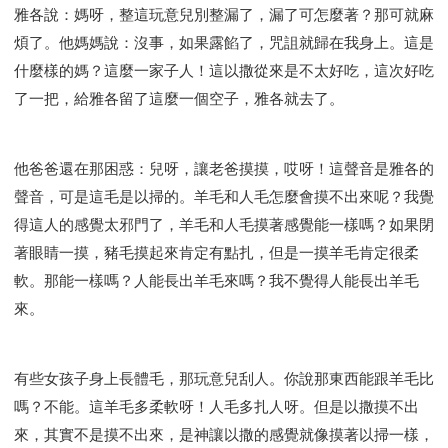
雅各說：媽呀，整這玩意兒別整漏了，漏了可怎麼著？那可就麻
煩了。他媽媽說：沒事，如果露餡了，咒詛就歸在我身上。這是
什麼樣的媽？這麼一家子人！這以撒從來是不太好吃，這次好吃
了一把，給雅各留了這麼一個空子，雅各就去了。
他爸爸還在那困惑：兒呀，讓老爸摸摸，哎呀！這聲音是雅各的
聲音，可是這毛是以掃的。羊毛和人毛怎麼會摸不出來呢？我覺
得這人的感覺太邪門了，羊毛和人毛摸著感覺能一樣嗎？如果閉
著眼睛一摸，豬毛摸起來肯定有點扎，但是一摸羊毛肯定很柔
軟。那能一樣嗎？人能長出羊毛來嗎？我不覺得人能長出羊毛
來。
有些女孩子身上長體毛，那玩意兒刮人。你說那東西能跟羊毛比
嗎？不能。這羊毛多柔軟呀！人毛多扎人呀。但是以撒摸不出
來，其實不是摸不出來，是神讓以撒的感覺就像摸著以掃一樣，