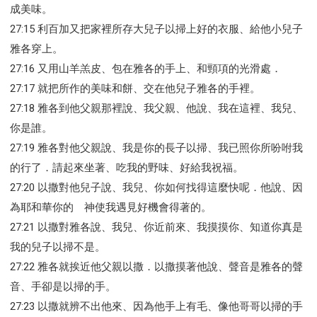
成美味。
27:15 利百加又把家裡所存大兒子以掃上好的衣服、給他小兒子
雅各穿上。
27:16 又用山羊羔皮、包在雅各的手上、和頸項的光滑處．
27:17 就把所作的美味和餅、交在他兒子雅各的手裡。
27:18 雅各到他父親那裡說、我父親、他說、我在這裡、我兒、
你是誰。
27:19 雅各對他父親說、我是你的長子以掃、我已照你所吩咐我
的行了．請起來坐著、吃我的野味、好給我祝福。
27:20 以撒對他兒子說、我兒、你如何找得這麼快呢．他說、因
為耶和華你的 神使我遇見好機會得著的。
27:21 以撒對雅各說、我兒、你近前來、我摸摸你、知道你真是
我的兒子以掃不是。
27:22 雅各就挨近他父親以撒．以撒摸著他說、聲音是雅各的聲
音、手卻是以掃的手。
27:23 以撒就辨不出他來、因為他手上有毛、像他哥哥以掃的手