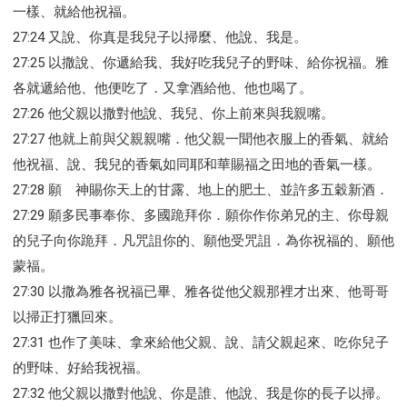
一樣、就給他祝福。
27:24 又說、你真是我兒子以掃麼、他說、我是。
27:25 以撒說、你遞給我、我好吃我兒子的野味、給你祝福。雅
各就遞給他、他便吃了．又拿酒給他、他也喝了。
27:26 他父親以撒對他說、我兒、你上前來與我親嘴。
27:27 他就上前與父親親嘴．他父親一聞他衣服上的香氣、就給
他祝福、說、我兒的香氣如同耶和華賜福之田地的香氣一樣。
27:28 願 神賜你天上的甘露、地上的肥土、並許多五穀新酒．
27:29 願多民事奉你、多國跪拜你．願你作你弟兄的主、你母親
的兒子向你跪拜．凡咒詛你的、願他受咒詛．為你祝福的、願他
蒙福。
27:30 以撒為雅各祝福已畢、雅各從他父親那裡才出來、他哥哥
以掃正打獵回來。
27:31 也作了美味、拿來給他父親、說、請父親起來、吃你兒子
的野味、好給我祝福。
27:32 他父親以撒對他說、你是誰、他說、我是你的長子以掃。