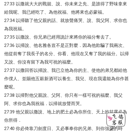
27:33 以撒就大大的戰兢、說、你未來之先、是誰得了野味拿來
給我呢、我已經吃了、為他祝福、他將來也必蒙福。
27:34 以掃聽了他父親的話、就放聲痛哭、說、我父阿、求你也
為我祝福。
27:35 以撒說、你兄弟已經用詭計來將你的福分奪去了。
27:36 以掃說、他名雅各豈不是正對麼．因為他欺騙了我兩次、
他從前奪了我長子的名分、你看、他現在又奪了我的福分。以掃
又說、你沒有留下為我可祝的福麼。
27:37 以撒回答以掃說、我已立他為你的主、使他的弟兄都給他
作僕人、並賜他五穀新酒可以養生、我兒、現在我還能為你作甚
麼呢。
27:38 以掃對他父親說、父阿、你只有一樣可祝的福麼、我父
阿、求你也為我祝福．以掃就放聲而哭。
27:39 他父親以撒說、地上的肥土必為你所住、天上的甘露必為
你所得．
27:40 你必倚靠刀劍度日、又必事奉你的兄弟、到你強盛的時