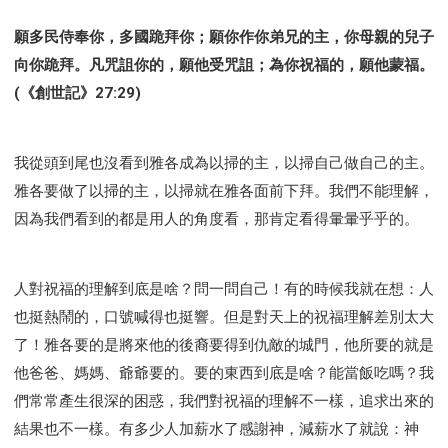
願多民侍奉你，多國跪拜你；願你作你弟兄的主，你母親的兒子
向你跪拜。凡咒詛你的，願他受咒詛；為你祝福的，願他蒙福。
(《創世記》27:29)
我從頭到尾也沒看到雅各成為以掃的主，以掃自己做自己的主。
雅各要做了以掃的主，以掃就在雅各面前下拜。我們不能理解，
因為我們看到的都是用人的角度看，那肯定看得暈暈乎乎的。
人對祝福的理解到底是啥？問一問自己！有的時候我就在想：人
也挺熱鬧的，口號喊得也挺響。但是對天上的祝福理解差別太大
了！雅各要的是將來他的後裔要得到仇敵的城門，他所要的就是
他爸爸、媽媽、爺爺要的。要的東西到底是啥？能當飯吃嗎？我
們常常產生很深的困惑，我們對祝福的理解不一樣，追求出來的
結果也不一樣。有多少人加薪水了感謝神，減薪水了就說：神