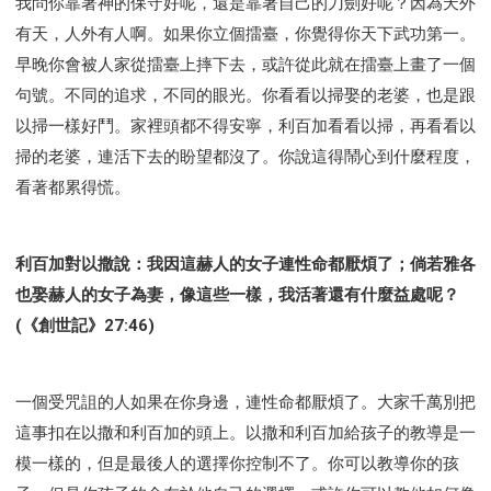
我問你靠著神的保守好呢，還是靠著自己的刀劍好呢？因為天外
有天，人外有人啊。如果你立個擂臺，你覺得你天下武功第一。
早晚你會被人家從擂臺上摔下去，或許從此就在擂臺上畫了一個
句號。不同的追求，不同的眼光。你看看以掃娶的老婆，也是跟
以掃一樣好鬥。家裡頭都不得安寧，利百加看看以掃，再看看以
掃的老婆，連活下去的盼望都沒了。你說這得鬧心到什麼程度，
看著都累得慌。
利百加對以撒說：我因這赫人的女子連性命都厭煩了；倘若雅各
也娶赫人的女子為妻，像這些一樣，我活著還有什麼益處呢？
(《創世記》27:46)
一個受咒詛的人如果在你身邊，連性命都厭煩了。大家千萬別把
這事扣在以撒和利百加的頭上。以撒和利百加給孩子的教導是一
模一樣的，但是最後人的選擇你控制不了。你可以教導你的孩