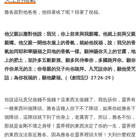
雅各面對他爸爸，他得著啥了呢？得著了祝福。
他父親以撒對他說：我兒，你上前來與我親嘴。他就上前與父親
親嘴。他父親一聞他衣服上的香氣，就給他祝福，說：我兒的香
氣如同耶和華賜福之田地的香氣一樣。願神賜你天上的甘露，地
上的肥土，並許多五穀新酒。願多民侍奉你，多國跪拜你。願你
作你弟兄的主；你母親的兒子向你跪拜。凡咒詛你的，願他受咒
詛；為你祝福的，願他蒙福。(《創世記》27:26-29 )
你說這玩意兒值錢不值錢？這東西太值錢了。我告訴你，靈界有
一種東西叫做降頭。雅各這種人你下不了降頭，如果你給雅各下
個降頭，這降頭就下到了你身上，老厲害了。所以，雅各不怕，
那就是金剛不壞之身呀！靈界裡的東西決定了你的一生，靈界裡
的東西沒法靠近雅各。因為雅各在靈界裡頭大呀！大到什麼程度