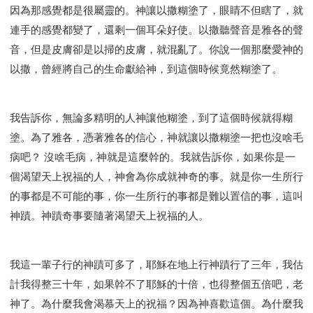
因為那感覺都是很屬靈的。神讓以撒糊塗了，眼睛不但瞎了，就
連手的感覺都變了，還剩一個耳朵好使。以撒聽聲音是雅各的聲
音，但是皮膚卻是以掃的皮膚，就混亂了。你說一個那麼愛神的
以撒，曾經將自己的生命獻給神，到這個時候竟然糊塗了。
我告訴你，無論多精明的人神讓他糊塗，到了這個時候就得糊
塗。為了雅各，憑著雅各的信心，神就讓以撒糊塗一把也沒啥毛
病吧？ 沒啥毛病，神就是這麼幹的。我就告訴你，如果你是一
個渴望天上祝福的人，神會為你成就神奇的事。就是你一生所行
的事都是不可能的事，你一生所行的事都是難以置信的事，這叫
神蹟。神蹟奇事要隨著渴望天上祝福的人。
我這一輩子行的神蹟可多了，耶穌在地上行神蹟行了三年，我估
計我得整三十年，如果幹不了耶穌的十倍，也得整個五倍吧，老
神了。為什麼我會渴慕天上的祝福？因為神喜歡這個。為什麼我