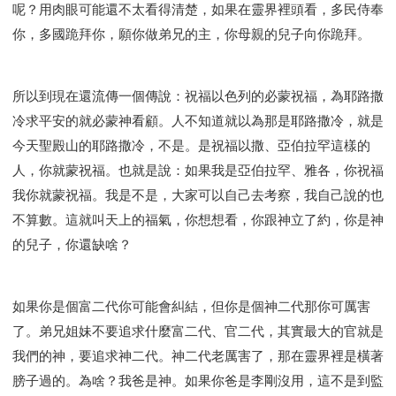
呢？用肉眼可能還不太看得清楚，如果在靈界裡頭看，多民侍奉
你，多國跪拜你，願你做弟兄的主，你母親的兒子向你跪拜。
所以到現在還流傳一個傳說：祝福以色列的必蒙祝福，為耶路撒
冷求平安的就必蒙神看顧。人不知道就以為那是耶路撒冷，就是
今天聖殿山的耶路撒冷，不是。是祝福以撒、亞伯拉罕這樣的
人，你就蒙祝福。也就是說：如果我是亞伯拉罕、雅各，你祝福
我你就蒙祝福。我是不是，大家可以自己去考察，我自己說的也
不算數。這就叫天上的福氣，你想想看，你跟神立了約，你是神
的兒子，你還缺啥？
如果你是個富二代你可能會糾結，但你是個神二代那你可厲害
了。弟兄姐妹不要追求什麼富二代、官二代，其實最大的官就是
我們的神，要追求神二代。神二代老厲害了，那在靈界裡是橫著
膀子過的。為啥？我爸是神。如果你爸是李剛沒用，這不是到監