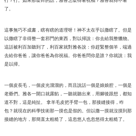
行？行。如果那麼幹的話，雅各怎麼得著祝福？雅各就得不著
了。
這事無巧不成書，瞎有瞎的道理呀！神不太在乎以撒瞎了。但是
以撒瞎了非得整一套邪門的東西，對以掃說：你去給我整獵物。
這話被利百加聽到了，利百家就對雅各說：你趕緊整個羊，端過
去給你爸爸，讓你爸爸為你祝福。你爸爸問你是誰？你就說：我
是以掃。
一個皮長毛，一個皮光溜溜的，而且說話一個是娘娘腔，一個是
老爺們。雅各一開口就露餡，一聽就聽出來，用腳後跟想，都知
道不對，這是純扯。 拿羊毛皮把手臂一包，那接縫接得，咋
包？就現在的科學技術那一摸也是假的。但以撒一摸就沒摸到那
接縫的地方，那簡直太粗糙了，這忽悠人也忽悠得太粗糙了。