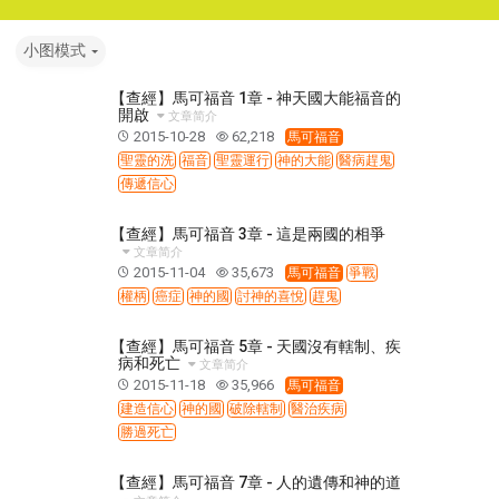
小图模式
【查經】馬可福音 1章 - 神天國大能福音的
開啟
文章简介
2015-10-28
62,218
馬可福音
聖靈的洗
福音
聖靈運行
神的大能
醫病趕鬼
傳遞信心
【查經】馬可福音 3章 - 這是兩國的相爭
文章简介
2015-11-04
35,673
馬可福音
爭戰
權柄
癌症
神的國
討神的喜悅
趕鬼
【查經】馬可福音 5章 - 天國沒有轄制、疾
病和死亡
文章简介
2015-11-18
35,966
馬可福音
建造信心
神的國
破除轄制
醫治疾病
勝過死亡
【查經】馬可福音 7章 - 人的遺傳和神的道