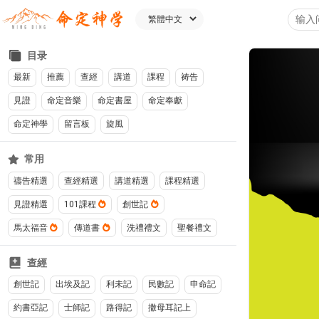
目录
最新
推薦
查經
講道
課程
祷告
見證
命定音樂
命定書屋
命定奉獻
命定神學
留言板
旋風
常用
禱告精選
查經精選
講道精選
課程精選
見證精選
101課程
創世記
馬太福音
傳道書
洗禮禮文
聖餐禮文
查經
創世記
出埃及記
利未記
民數記
申命記
約書亞記
士師記
路得記
撒母耳記上