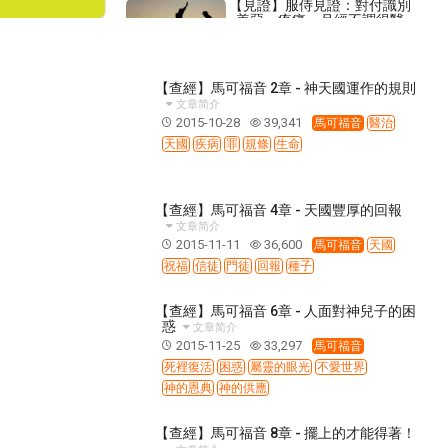
【見證】服侍見證：對付識別
善惡，疼痛、月經不調得醫
治！（20190526）
2019-05-26
3,513
【講道】即或不信，也當因我
【查經】馬可福音 2章 - 神天國運作的規則
所做的信我
文章简介
2018-05-06
14,010
2015-10-28
39,341
馬可福音
醫治
【講道】- 誰敬畏耶和華，耶
天國
疾病
罪
規條
生命
和華必指示他當選擇的路！
2025-09-14
1,250
【查經】馬可福音 4章 - 天國豐厚的回報
【查經】路加福音 21章 – 天地
文章简介
要廢去，神的話卻要長存！
2015-11-11
36,600
馬可福音
天國
2021-03-03
56,317
祝福
信徒
門徒
回報
種子
【查經】民數記 21章 – 爭戰到
得地為業
【查經】馬可福音 6章 - 人面對神兒子的困
2018-07-20
44,007
惑
文章简介
2015-11-25
33,297
馬可福音
【命定音樂】第209首 -《仇
死裡復活
困惑
屬靈的眼光
不愛世界
敵滾出去》
神的恩典
神的供應
2026-04-05
452
【線上禱告】- 我要讚美聽我
【查經】馬可福音 8章 - 擺上的才能得著！
禱告的神！