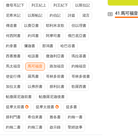
撒母耳記下
列王紀上
列王紀下
以斯拉記
41 馬可福音
尼希米記
以斯帖記
約伯記
詩篇
箴言
傳道書
以賽亞書
耶利米哀歌
但以理書
何西阿書
約珥書
阿摩司書
俄巴底亞書
約拿書
彌迦書
那鴻書
哈巴谷書
西番雅書
哈該書
撒迦利亞書
瑪拉基書
馬太福音
馬可福音
路加福音
約翰福音
使徒行傳
羅馬書
哥林多前書
哥林多後書
加拉太書
以弗所書
腓利比書
歌羅西書
帖撒羅尼迦前書
帖撒羅尼迦後書
提摩太前書
提摩太後書
提多書
腓利門書
希伯來書
雅各書
約翰一書
約翰二書
約翰三書
啟示錄
聖經故事