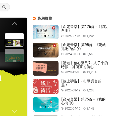
為您推薦
Previous
【命定音樂】第176首 -《得以
自由》
2025-07-06
1,245
【命定音樂】第98首 -《死就
死吧的信心》
2024-08-11
3,560
【講道】信心繫列7 - 人子來的
時候，神所要的信心
2020-12-05
19,204
【線上禱告】- 打擊謊言的
靈！
2025-08-19
1,208
【命定音樂】第75首 -《我的
心向你》
2022-04-16
3,143
Next