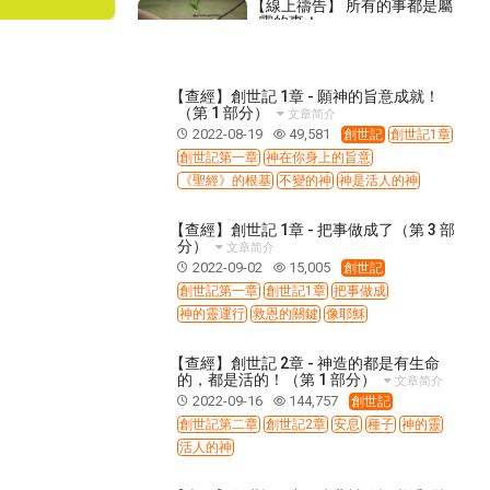
【線上禱告】 所有的事都是屬
靈的事！
2021-06-16
12,296
【命定音樂】第194首 -《回到
【查經】創世記 1章 - 願神的旨意成就！
你面前》
（第 1 部分）
文章简介
2025-11-23
778
2022-08-19
49,581
創世記
創世記1章
【命定音樂】第81首 -《重
創世記第一章
神在你身上的旨意
生》
《聖經》的根基
不變的神
神是活人的神
2022-10-22
2,142
【查經】創世記 1章 - 把事做成了（第 3 部
【講道】- 認識魔鬼的詭計系
分）
文章简介
列01：中了自己的詭計！
2022-09-02
15,005
創世記
2022-07-17
11,443
創世記第一章
創世記1章
把事做成
【查經】那鴻書3章：亞述帝國
神的靈運行
救恩的關鍵
像耶穌
悲慘的結局
2025-02-21
2,359
【查經】創世記 2章 - 神造的都是有生命
的，都是活的！（第 1 部分）
文章简介
第12卷《列王紀下》- 查經解
2022-09-16
144,757
創世記
讀
創世記第二章
創世記2章
安息
種子
神的靈
2018-04-23
47,595
活人的神
【見證集】- 20260215
2026-02-15
617