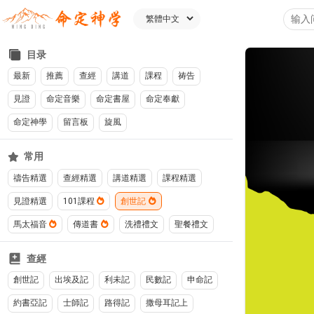
目录
最新
推薦
查經
講道
課程
祷告
見證
命定音樂
命定書屋
命定奉獻
命定神學
留言板
旋風
常用
禱告精選
查經精選
講道精選
課程精選
見證精選
101課程
創世記
馬太福音
傳道書
洗禮禮文
聖餐禮文
查經
創世記
出埃及記
利未記
民數記
申命記
約書亞記
士師記
路得記
撒母耳記上