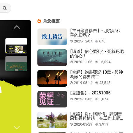
為您推薦
Previous
【主日聚會禱告】- 那是耶和
華的殿嗎？
2025-12-07
676
【講道】信心繫列4 - 死就死吧
的信心！
2020-11-08
16,094
【查經】約書亞記 10章 - 與神
為敵的都要滅亡
2019-08-14
43,545
【見證集】- 20251005
2025-10-05
1,074
【見證】對付腦懶惰、識別善
惡和畏難情緒，在工作上蒙福
的見證（20200329）
2020-03-29
3,919
Next