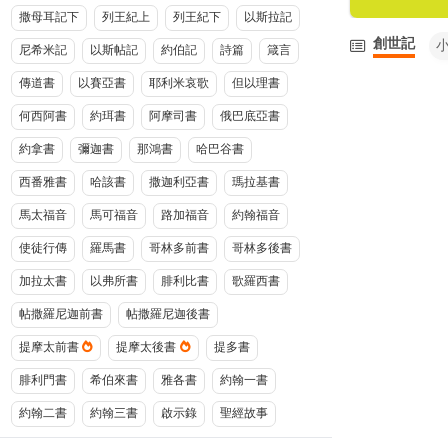
撒母耳記下
列王紀上
列王紀下
以斯拉記
創世記
尼希米記
以斯帖記
約伯記
詩篇
箴言
傳道書
以賽亞書
耶利米哀歌
但以理書
何西阿書
約珥書
阿摩司書
俄巴底亞書
約拿書
彌迦書
那鴻書
哈巴谷書
西番雅書
哈該書
撒迦利亞書
瑪拉基書
馬太福音
馬可福音
路加福音
約翰福音
使徒行傳
羅馬書
哥林多前書
哥林多後書
加拉太書
以弗所書
腓利比書
歌羅西書
帖撒羅尼迦前書
帖撒羅尼迦後書
提摩太前書
提摩太後書
提多書
腓利門書
希伯來書
雅各書
約翰一書
約翰二書
約翰三書
啟示錄
聖經故事