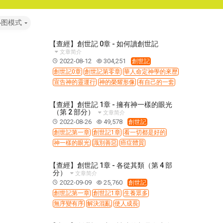
小图模式
【查經】創世記 0章 - 如何讀創世記
文章简介
2022-08-12
304,251
創世記
創世記0章
創世記第零章
華人命定神學的來歷
宣告神的靈運行
神的榮耀形像
有自己的一套
【查經】創世記 1章 - 擁有神一樣的眼光
（第 2 部分）
文章简介
2022-08-26
49,578
創世記
創世記第一章
創世記1章
看一切都是好的
神一樣的眼光
識別善惡
癌症體質
【查經】創世記 1章 - 各從其類（第 4 部
分）
文章简介
2022-09-09
25,760
創世記
創世記第一章
創世記1章
生養眾多
無序變有序
解決混亂
使人成長