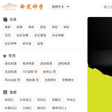
目录
最新
推薦
查經
講道
課程
祷告
見證
命定音樂
命定書屋
命定奉獻
命定神學
留言板
旋風
常用
禱告精選
查經精選
講道精選
課程精選
見證精選
101課程
創世記
馬太福音
傳道書
洗禮禮文
聖餐禮文
查經
創世記
出埃及記
利未記
民數記
申命記
約書亞記
士師記
路得記
撒母耳記上