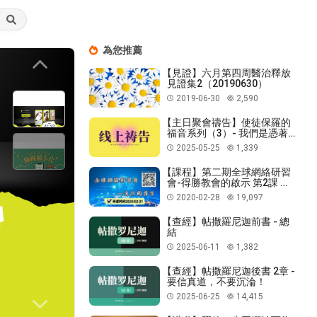
為您推薦
Previous
【見證】六月第四周醫治釋放
見證集2（20190630）
2019-06-30
2,590
【主日聚會禱告】使徒保羅的
福音系列（3）- 我們是憑著
應許作兒女！
2025-05-25
1,339
【課程】第二期全球網絡研習
會-得勝教會的啟示 第2課 這
是我們的命定
2020-02-28
19,097
【查經】帖撒羅尼迦前書 - 總
結
2025-06-11
1,382
【查經】帖撒羅尼迦後書 2章 -
要信真道，不要沉淪！
2025-06-25
14,415
Next