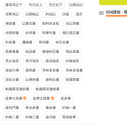
撒母耳記下
列王紀上
列王紀下
以斯拉記
004課程 
尼希米記
以斯帖記
約伯記
詩篇
箴言
傳道書
以賽亞書
耶利米哀歌
但以理書
何西阿書
約珥書
阿摩司書
俄巴底亞書
約拿書
彌迦書
那鴻書
哈巴谷書
西番雅書
哈該書
撒迦利亞書
瑪拉基書
馬太福音
馬可福音
路加福音
約翰福音
使徒行傳
羅馬書
哥林多前書
哥林多後書
加拉太書
以弗所書
腓利比書
歌羅西書
帖撒羅尼迦前書
帖撒羅尼迦後書
提摩太前書
提摩太後書
提多書
腓利門書
希伯來書
雅各書
約翰一書
約翰二書
約翰三書
啟示錄
聖經故事