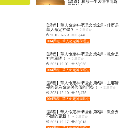
【講道】釋放一生因懼怕而為
奴僕的人
2019-03-07
14,675
【課程】- 如何學習（7）-
【課程】華人命定神學理念 第2課 - 什麼是
《學習做事中的兩個壞習慣》
華人命定神學？
文章简介
2021-09-24
5,634
2018-07-29
39,448
V2-C103如何查聖經-01-要學
004課程 - 華人命定神學理念
會找重點，抓主題，聯繫上下
文(3)
2025-05-17
1,356
【課程】華人命定神學理念 第4課 - 教會是
神的軍隊！
文章简介
【命定音樂】第76首 -《過約
2021-12-03
68,928
旦河》
004課程 - 華人命定神學理念
2022-05-28
3,609
【見證】對付腦懶惰、識別善
【課程】華人命定神學理念 第6課 - 主耶穌
惡和畏難情緒，在工作上蒙福
要的是為命定付代價的門徒！
文章简介
的見證（20200329）
2020-03-29
3,918
2021-12-10
28,478
004課程 - 華人命定神學理念
【查經】以弗所書4章 - 建立基
督的身體（教會），成全聖
徒，各盡其職，活出神的形
【課程】華人命定神學理念 第8課 - 教會要
2025-08-06
44,992
像。
不斷的更新！
文章简介
【禱告】主題：得自由
2021-12-17
30,013
2020-05-05
9,408
004課程 - 華人命定神學理念