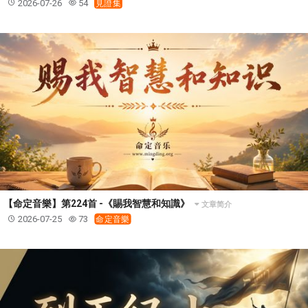
2026-07-26
54
見證集
【命定音樂】第224首 -《賜我智慧和知識》
文章简介
2026-07-25
73
命定音樂