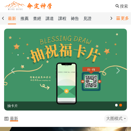
搜索
更多
最新
推薦
查經
講道
課程
祷告
見證
命定音樂
命定書屋
命定奉獻
命定神學
留言板
禱告精選
查經精選
講道精選
課程精選
見證精選
101課程
創世記
馬太福音
傳道書
洗禮禮文
聖餐禮文
01 創世記
02 出埃及記
03 利未記
04 民數記
05 申命記
06 約書亞記
07 士師記
08 路得記
09 撒母耳記上
Previous
Next
10 撒母耳記下
11 列王紀上
12 列王紀下
15 以斯拉記
16 尼希米記
17 以斯帖記
18 約伯記
19 詩篇
20 箴言
21 傳道書
23 以賽亞書
抽卡片
25 耶利米哀歌
27 但以理書
28 何西阿書
29 約珥書
30 阿摩司書
31 俄巴底亞書
32 約拿書
最新
大图模式
33 彌迦書
34 那鴻書
35 哈巴谷書
36 西番雅書