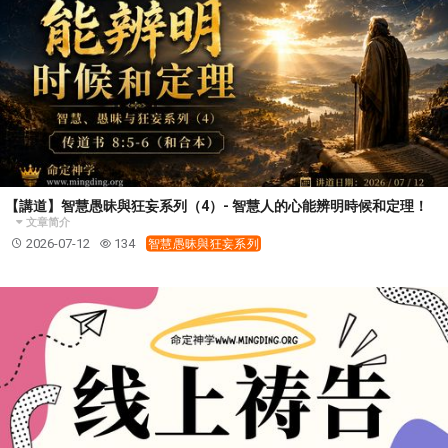
【講道】智慧愚昧與狂妄系列（4）- 智慧人的心能辨明時候和定理！
文章简介
2026-07-12
134
智慧愚昧與狂妄系列