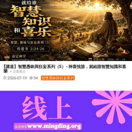
【講道】智慧愚昧與狂妄系列（5）- 神喜悅誰，就給誰智慧知識和喜
樂
文章简介
2026-07-19
94
智慧愚昧與狂妄系列