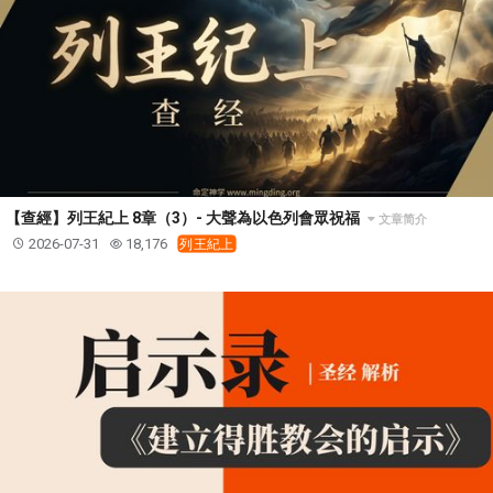
【查經】列王紀上 8章（3）- 大聲為以色列會眾祝福
文章简介
2026-07-31
18,176
列王紀上