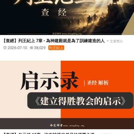
【查經】列王紀上 7章 - 為神建殿就是為了訓練建造的人
文章简介
2026-07-10
38,029
列王紀上