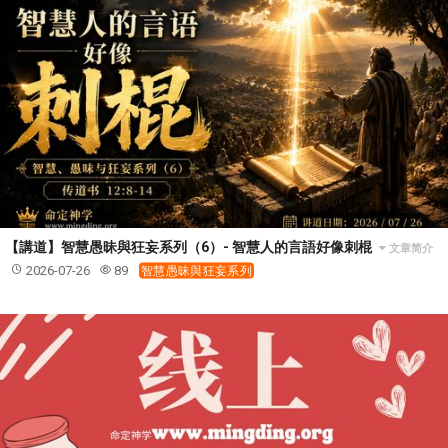
【講道】智慧愚昧與狂妄系列（6）- 智慧人的言語好像刺棍
文章简介
2026-07-26
89
智慧愚昧與狂妄系列