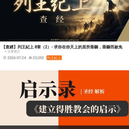
【查經】列王紀上 8章（2）- 求你在你天上的居所垂聽，垂聽而赦免
文章简介
2026-07-24
25,055
列王紀上