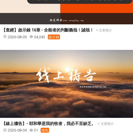
智慧與悟性
從轄制中得自由
破除屬世界的價值觀
"如何"
屬靈人的好習慣
打開天上祝福的窗口
神蹟系列
愚蠢系列
戰勝撒旦系列
得勝的性格
耶和華是引導我的牧羊人。
謹慎系列
開心地活著
【查經】啟示錄 16章 - 全能者的判斷義哉！誠哉！
文章简介
2026-08-05
54,043
啟示錄
001B課程 - 解開迷思課程
001C課程 - 靈界故事
004課程 - 華人命定神學理念
101課程 - 從尋求到信徒
102課程 - 醫治釋放中階
103課程 - 聖經學習中階
201課程 - 從信徒到門徒
301課程 - 領袖實操課程
302課程 - 新人接待
308課程 - 牧養理論基礎培訓
Y131課程 - 主動學習
Y132課程 - 職業策劃
Y133課程 - 活出豐盛
Y134課程 - 動手實驗室
Y135課程 - 做人做事
Y136課程 - 如何學習
研習會01 - 醫治釋放
研習會01 - 如何讀聖經
研習會01 - 得著命定成為祝福
【線上禱告】- 耶和華是我的牧者，我必不至缺乏。
文章简介
研習會01 - 得勝教會的啟示
研習會01 - 教會的牧養
2026-08-04
31
禱告