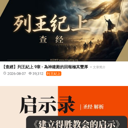
37 哈該書
38 撒迦利亞書
39 瑪拉基書
40 馬太福音
41 馬可福音
42 路加福音
43 約翰福音
44 使徒行傳
45 羅馬書
46 哥林多前書
47 哥林多後書
48 加拉太書
49 以弗所書
50 腓利比書
51 歌羅西書
52 帖撒羅尼迦前書
53 帖撒羅尼迦後書
54 提摩太前書
55 提摩太後書
56 提多書
57 腓利門書
58 希伯來書
59 雅各書
62 約翰一書
【查經】列王紀上 9章 - 為神建殿的回報極其豐厚
文章简介
63 約翰二書
64 約翰三書
66 啟示錄
聖經故事
2026-08-07
39,312
列王紀上
教會
爭戰
信望愛
學習
時間管理和學習方法
愛神
喜樂
管理
信仰根基
命定
建立榮耀教會
趕鬼
認識魔鬼的詭計
神所喜悅的人
彰顯神憤怒的器皿
新時代基督教變革研討會
神同在
傳道者的言語
信心
命定性格
使徒保羅的神學體系
屬靈的世界
耶穌基督的喜訊