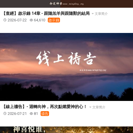
【查經】啟示錄 14章 - 跟隨羔羊與跟隨獸的結局
文章简介
2026-07-22
64,610
啟示錄
【線上禱告】- 迴轉向神，再次點燃愛神的心！
文章简介
2026-07-21
81
禱告