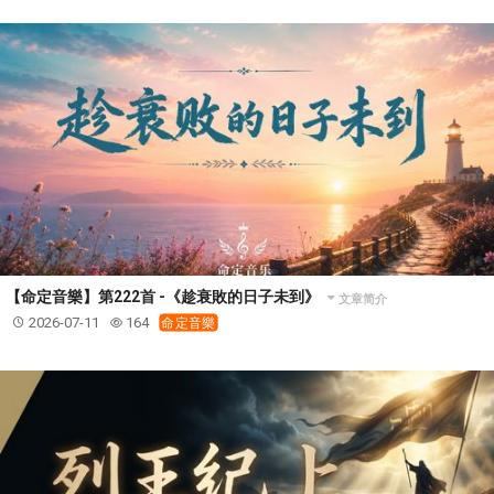
【命定音樂】第222首 -《趁衰敗的日子未到》
文章简介
2026-07-11
164
命定音樂