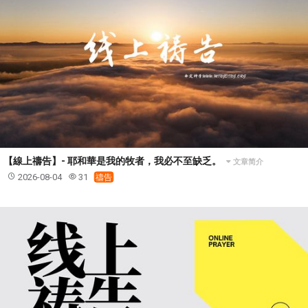
37 哈該書
38 撒迦利亞書
39 瑪拉基書
40 馬太福音
41 馬可福音
42 路加福音
43 約翰福音
44 使徒行傳
45 羅馬書
46 哥林多前書
47 哥林多後書
48 加拉太書
49 以弗所書
50 腓利比書
51 歌羅西書
52 帖撒羅尼迦前書
53 帖撒羅尼迦後書
54 提摩太前書
55 提摩太後書
56 提多書
57 腓利門書
58 希伯來書
59 雅各書
62 約翰一書
【線上禱告】- 耶和華是我的牧者，我必不至缺乏。
文章简介
63 約翰二書
64 約翰三書
66 啟示錄
聖經故事
2026-08-04
31
禱告
教會
爭戰
信望愛
學習
時間管理和學習方法
愛神
喜樂
管理
信仰根基
命定
建立榮耀教會
趕鬼
認識魔鬼的詭計
神所喜悅的人
彰顯神憤怒的器皿
新時代基督教變革研討會
神同在
傳道者的言語
信心
命定性格
使徒保羅的神學體系
屬靈的世界
耶穌基督的喜訊