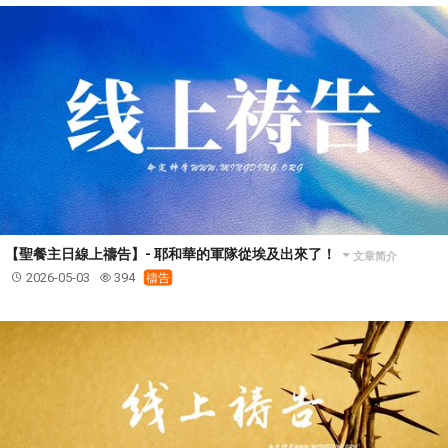
【聖餐主日線上禱告】- 耶和華的軍隊從埃及出來了！
文章简介
2026-05-03
394
禱告