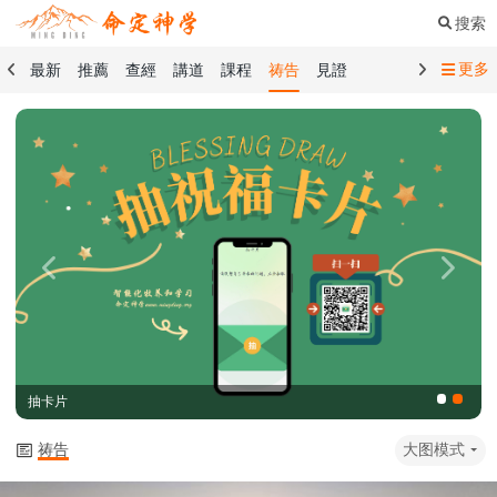
搜索
更多
最新
推薦
查經
講道
課程
祷告
見證
命定音樂
命定書屋
命定奉獻
命定神學
留言板
禱告精選
查經精選
講道精選
課程精選
見證精選
101課程
創世記
馬太福音
傳道書
洗禮禮文
聖餐禮文
01 創世記
02 出埃及記
03 利未記
04 民數記
05 申命記
06 約書亞記
07 士師記
08 路得記
09 撒母耳記上
Previous
Next
10 撒母耳記下
11 列王紀上
12 列王紀下
15 以斯拉記
16 尼希米記
17 以斯帖記
18 約伯記
19 詩篇
20 箴言
21 傳道書
23 以賽亞書
抽卡片
25 耶利米哀歌
27 但以理書
28 何西阿書
29 約珥書
30 阿摩司書
31 俄巴底亞書
32 約拿書
祷告
大图模式
33 彌迦書
34 那鴻書
35 哈巴谷書
36 西番雅書