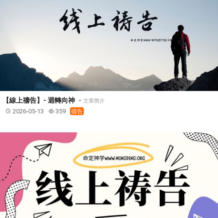
【線上禱告】- 迴轉向神
文章简介
2026-05-13
359
禱告