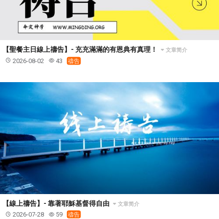
智慧與悟性
從轄制中得自由
破除屬世界的價值觀
"如何"
屬靈人的好習慣
打開天上祝福的窗口
神蹟系列
愚蠢系列
戰勝撒旦系列
得勝的性格
耶和華是引導我的牧羊人。
謹慎系列
開心地活著
【聖餐主日線上禱告】- 充充滿滿的有恩典有真理！
文章简介
2026-08-02
43
禱告
001B課程 - 解開迷思課程
001C課程 - 靈界故事
004課程 - 華人命定神學理念
101課程 - 從尋求到信徒
102課程 - 醫治釋放中階
103課程 - 聖經學習中階
201課程 - 從信徒到門徒
301課程 - 領袖實操課程
302課程 - 新人接待
308課程 - 牧養理論基礎培訓
Y131課程 - 主動學習
Y132課程 - 職業策劃
Y133課程 - 活出豐盛
Y134課程 - 動手實驗室
Y135課程 - 做人做事
Y136課程 - 如何學習
研習會01 - 醫治釋放
研習會01 - 如何讀聖經
研習會01 - 得著命定成為祝福
【線上禱告】- 靠著耶穌基督得自由
文章简介
研習會01 - 得勝教會的啟示
研習會01 - 教會的牧養
2026-07-28
59
禱告