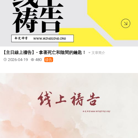
【主日線上禱告】- 拿著死亡和陰間的鑰匙！
文章简介
2026-04-19
480
禱告