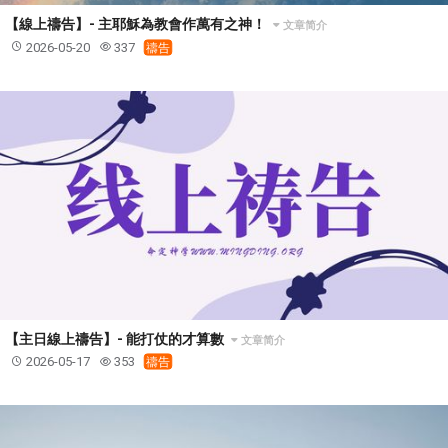
【線上禱告】- 主耶穌為教會作萬有之神！
文章简介
2026-05-20
337
禱告
【主日線上禱告】- 能打仗的才算數
文章简介
2026-05-17
353
禱告