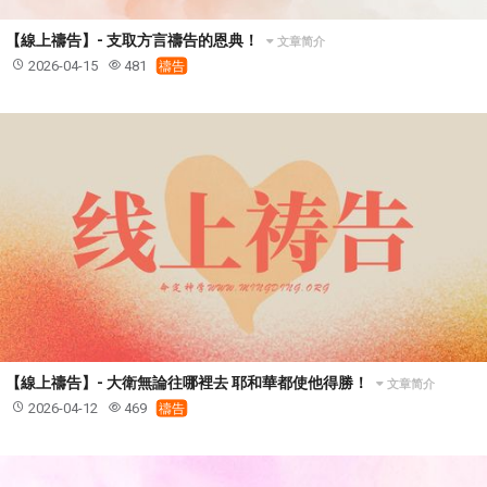
【線上禱告】- 支取方言禱告的恩典！
文章简介
2026-04-15
481
禱告
【線上禱告】- 大衛無論往哪裡去 耶和華都使他得勝！
文章简介
2026-04-12
469
禱告