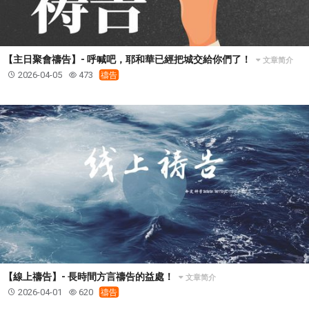
【主日聚會禱告】- 呼喊吧，耶和華已經把城交給你們了！
文章简介
2026-04-05
473
禱告
【線上禱告】- 長時間方言禱告的益處！
文章简介
2026-04-01
620
禱告