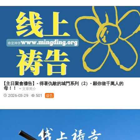
【主日聚會禱告】- 得著仇敵的城門系列（2）- 願你做千萬人的
母！！
文章简介
2026-03-29
501
禱告