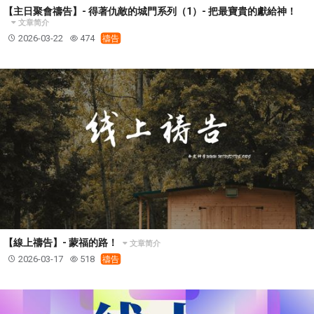
【主日聚會禱告】- 得著仇敵的城門系列（1）- 把最寶貴的獻給神！
文章简介
2026-03-22
474
禱告
【線上禱告】- 蒙福的路！
文章简介
2026-03-17
518
禱告