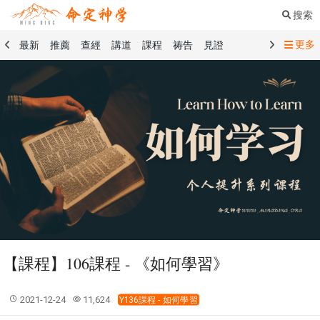
搜索
更多
最新
推薦
查經
講道
課程
祷告
見證
命定音樂
命定書屋
命定奉獻
命定神學
留言板
禱告精選
查經精選
講道精選
課程精選
見證精選
101課程
創世記
馬太福音
傳道書
洗禮禮文
聖餐禮文
01 創世記
02 出埃及記
03 利未記
04 民數記
05 申命記
06 約書亞記
07 士師記
08 路得記
09 撒母耳記上
10 撒母耳記下
11 列王紀上
12 列王紀下
15 以斯拉記
16 尼希米記
17 以斯帖記
18 約伯記
19 詩篇
20 箴言
21 傳道書
23 以賽亞書
【課程】106課程 - 《如何學習》
25 耶利米哀歌
27 但以理書
28 何西阿書
29 約珥書
30 阿摩司書
31 俄巴底亞書
32 約拿書
2021-12-24
11,624
Y136課程 - 如何學習
33 彌迦書
34 那鴻書
35 哈巴谷書
36 西番雅書