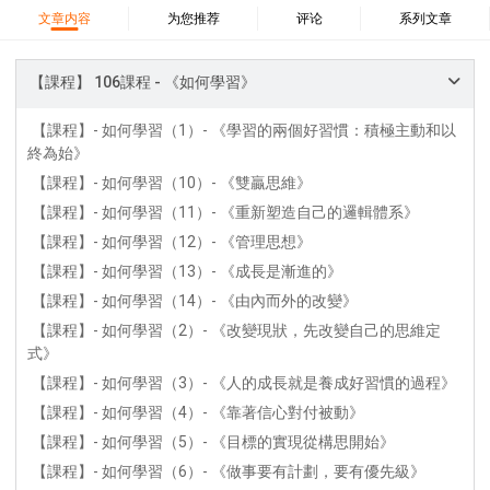
37 哈該書
38 撒迦利亞書
39 瑪拉基書
文章内容
为您推荐
评论
系列文章
40 馬太福音
41 馬可福音
42 路加福音
43 約翰福音
44 使徒行傳
45 羅馬書
【課程】 106課程 - 《如何學習》
46 哥林多前書
47 哥林多後書
48 加拉太書
【課程】- 如何學習（1）- 《學習的兩個好習慣：積極主動和以
49 以弗所書
50 腓利比書
51 歌羅西書
終為始》
52 帖撒羅尼迦前書
53 帖撒羅尼迦後書
【課程】- 如何學習（10）- 《雙贏思維》
54 提摩太前書
55 提摩太後書
56 提多書
【課程】- 如何學習（11）- 《重新塑造自己的邏輯體系》
57 腓利門書
58 希伯來書
59 雅各書
62 約翰一書
【課程】- 如何學習（12）- 《管理思想》
63 約翰二書
64 約翰三書
66 啟示錄
聖經故事
【課程】- 如何學習（13）- 《成長是漸進的》
【課程】- 如何學習（14）- 《由內而外的改變》
教會
爭戰
信望愛
學習
時間管理和學習方法
【課程】- 如何學習（2）- 《改變現狀，先改變自己的思維定
愛神
喜樂
管理
信仰根基
命定
建立榮耀教會
式》
趕鬼
認識魔鬼的詭計
神所喜悅的人
【課程】- 如何學習（3）- 《人的成長就是養成好習慣的過程》
彰顯神憤怒的器皿
新時代基督教變革研討會
【課程】- 如何學習（4）- 《靠著信心對付被動》
神同在
傳道者的言語
信心
命定性格
【課程】- 如何學習（5）- 《目標的實現從構思開始》
使徒保羅的神學體系
屬靈的世界
耶穌基督的喜訊
【課程】- 如何學習（6）- 《做事要有計劃，要有優先級》