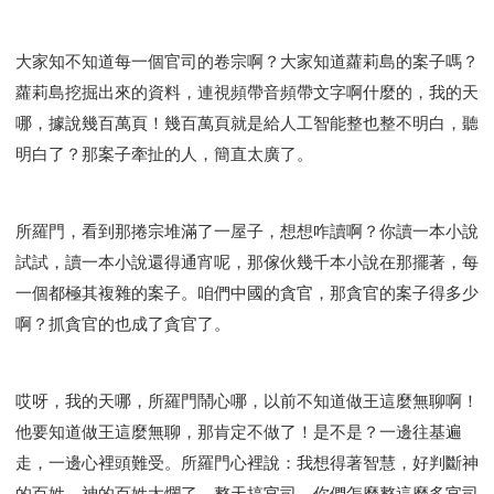
大家知不知道每一個官司的卷宗啊？大家知道蘿莉島的案子嗎？
蘿莉島挖掘出來的資料，連視頻帶音頻帶文字啊什麼的，我的天
哪，據說幾百萬頁！幾百萬頁就是給人工智能整也整不明白，聽
明白了？那案子牽扯的人，簡直太廣了。
所羅門，看到那捲宗堆滿了一屋子，想想咋讀啊？你讀一本小說
試試，讀一本小說還得通宵呢，那傢伙幾千本小說在那擺著，每
一個都極其複雜的案子。咱們中國的貪官，那貪官的案子得多少
啊？抓貪官的也成了貪官了。
哎呀，我的天哪，所羅門鬧心哪，以前不知道做王這麼無聊啊！
他要知道做王這麼無聊，那肯定不做了！是不是？一邊往基遍
走，一邊心裡頭難受。所羅門心裡說：我想得著智慧，好判斷神
的百姓。神的百姓太爛了，整天搞官司，你們怎麼整這麼多官司