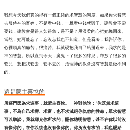
我想今天我們真的得有一個正確的求智慧的態度。如果你求智慧
去服侍神的百姓，不是看中錢，一旦看中錢就毀了。建教會不需
要錢，建教會是得人如得魚，是不是？用溫柔的心把她挽回來。
當然，她可能忘了，忘沒忘我也不知道。但是看著，我告訴你，
心裡頭真的痛苦，很痛苦。我就硬把我自己給掰過來，我求的是
神的智慧。所以直到今天，魔鬼下了很多的絆兒，釋放了很多的
套兒，想把我套去，套不去的，治理神的教會沒有智慧是做不到
的。
這是蒙主喜悅的
所羅門因為求這事，就蒙主喜悅。 神對他說：“你既然求這
事，不為自己求壽、求富，也不求滅絕你仇敵的性命，單求智慧
可以聽訟，我就應允你所求的，賜你聰明智慧，甚至在你以前沒
有像你的，在你以後也沒有像你的。你所沒有求的，我也賜給