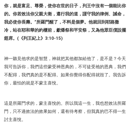
你，就是富足、尊榮，使你在世的日子，列王中沒有一個能比你
的。你若效法你父親大衛，遵行我的道，謹守我的律例、誡命，
我必使你長壽。”所羅門醒了，不料是個夢。他就回到耶路撒
冷，站在耶和華的約櫃前，獻燔祭和平安祭，又為他眾臣僕設擺
筵席。(《列王紀上》3:10-15)
神一聽見他求的是智慧，神就把其他都加給他了，是不是？今天
我可告訴你，我們這些蒙受神恩典的，不可徒受祂的恩典，我們
不配得，我們真的是不配得。如果你覺得你配得就毀了。我告訴
你，最怕的就是不蒙主喜悅。
這是所羅門求的，蒙主喜悅的。所以我這一生，我也想效法所羅
門，只不過效法的效果如何，還有待考察，但我真的巴不得一生
討主喜悅。