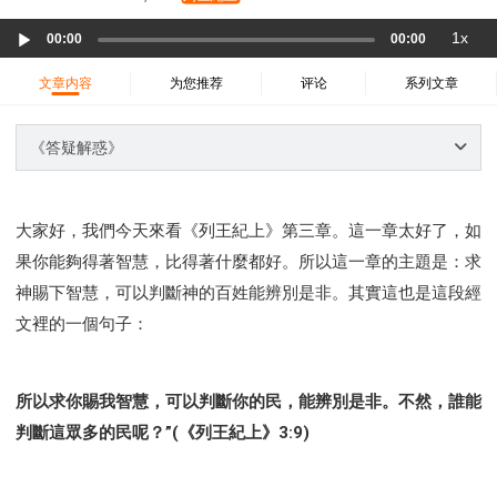
37 哈該書
38 撒迦利亞書
39 瑪拉基書
Audio
1x
40 馬太福音
41 馬可福音
42 路加福音
00:00
00:00
Player
43 約翰福音
44 使徒行傳
45 羅馬書
文章内容
为您推荐
评论
系列文章
46 哥林多前書
47 哥林多後書
48 加拉太書
49 以弗所書
50 腓利比書
51 歌羅西書
《答疑解惑》
52 帖撒羅尼迦前書
53 帖撒羅尼迦後書
54 提摩太前書
55 提摩太後書
56 提多書
大家好，我們今天來看《列王紀上》第三章。這一章太好了，如
57 腓利門書
58 希伯來書
59 雅各書
62 約翰一書
果你能夠得著智慧，比得著什麼都好。所以這一章的主題是：求
63 約翰二書
64 約翰三書
66 啟示錄
聖經故事
神賜下智慧，可以判斷神的百姓能辨別是非。其實這也是這段經
教會
爭戰
信望愛
學習
時間管理和學習方法
文裡的一個句子：
愛神
喜樂
管理
信仰根基
命定
建立榮耀教會
趕鬼
認識魔鬼的詭計
神所喜悅的人
所以求你賜我智慧，可以判斷你的民，能辨別是非。不然，誰能
彰顯神憤怒的器皿
新時代基督教變革研討會
判斷這眾多的民呢？”(《列王紀上》3:9)
神同在
傳道者的言語
信心
命定性格
使徒保羅的神學體系
屬靈的世界
耶穌基督的喜訊