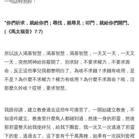
一句話特別好：
“你們祈求，就給你們；尋找，就尋見；叩門，就給你們開門。
(《馬太福音》7:7)
所以說人渴慕智慧，渴慕智慧，渴慕智慧，一天又一天，一天又
一天，突然間神給你竅開了。別求財，不要求權力，不要求壽
命，反正這些事兒我都整明白了。為啥不求錢？求錢有啥用，是
不是？為什麼不求權力？權力有啥用？為什麼不求壽命？唉，活
那麼久幹啥？哎呀，要求智慧。
我跟你講，建立教會過去這些年可痛苦了。一開始建立教會，不
知道咋建立。教會里什麼鳥人都碰到過，然後一身的邪靈，然後
那邪靈整天給我使絆兒，給我下圈套。我一次又一次逃過了邪靈
下的套，逃過去了。這下套有千千萬萬種，如果有一次踩到套裡