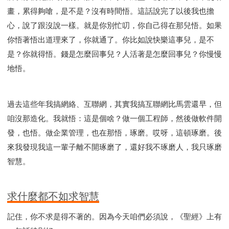
畫，累得夠嗆，是不是？沒有時間悟。這話說完了以後我也擔
心，說了跟沒說一樣。就是你別忙叨，你自己得在那兒悟。如果
你悟著悟出道理來了，你就通了。你比如說快樂這事兒，是不
是？你就得悟。錢是怎麼回事兒？人活著是怎麼回事兒？你慢慢
地悟。
過去這些年我搞網絡、互聯網，其實我搞互聯網比馬雲還早，但
咱沒那造化。我就悟：這是個啥？做一個工程師，然後做軟件開
發，也悟。做企業管理，也在那悟，琢磨。哎呀，這頓琢磨。後
來我發現我這一輩子離不開琢磨了，還好我不琢磨人，我只琢磨
智慧。
求什麼都不如求智慧
記住，你不求是得不著的。因為今天咱們必須說，《聖經》上有