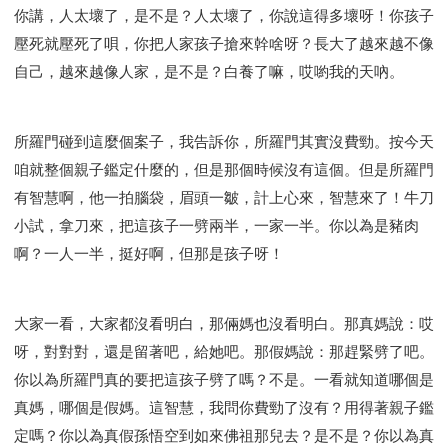
你講，人太壞了，是不是？人太壞了，你說這得多壞呀！你孩子
壓死就壓死了唄，你把人家孩子搶來幹啥呀？長大了越來越不像
自己，越來越像人家，是不是？白養了嘛，哎喲我的天吶。
所羅門碰到這麼個案子，我告訴你，所羅門其實沒費勁。按今天
咱就整個親子鑑定什麼的，但是那個時候沒有這個。但是所羅門
有智慧啊，他一拍腦袋，眉頭一皺，計上心來，智慧來了！牛刀
小試，拿刀來，把這孩子一劈兩半，一家一半。你以為是豬肉
啊？一人一半，挺好啊，但那是孩子呀！
大家一看，大家都沒看明白，那倆媽也沒看明白。那真媽說：哎
呀，對對對，還是留著吧，給她吧。那假媽說：那趕緊劈了吧。
你以為所羅門真的要把這孩子劈了嗎？不是。一看就知道哪個是
真媽，哪個是假媽。這智慧，我問你費勁了沒有？用得著親子鑑
定嗎？你以為真假孫悟空到如來佛祖那兒去？是不是？你以為真