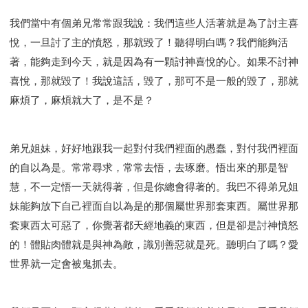
我們當中有個弟兄常常跟我說：我們這些人活著就是為了討主喜
悅，一旦討了主的憤怒，那就毀了！聽得明白嗎？我們能夠活
著，能夠走到今天，就是因為有一顆討神喜悅的心。如果不討神
喜悅，那就毀了！我說這話，毀了，那可不是一般的毀了，那就
麻煩了，麻煩就大了，是不是？
弟兄姐妹，好好地跟我一起對付我們裡面的愚蠢，對付我們裡面
的自以為是。常常尋求，常常去悟，去琢磨。悟出來的那是智
慧，不一定悟一天就得著，但是你總會得著的。我巴不得弟兄姐
妹能夠放下自己裡面自以為是的那個屬世界那套東西。屬世界那
套東西太可惡了，你覺著都天經地義的東西，但是卻是討神憤怒
的！體貼肉體就是與神為敵，識別善惡就是死。聽明白了嗎？愛
世界就一定會被鬼抓去。