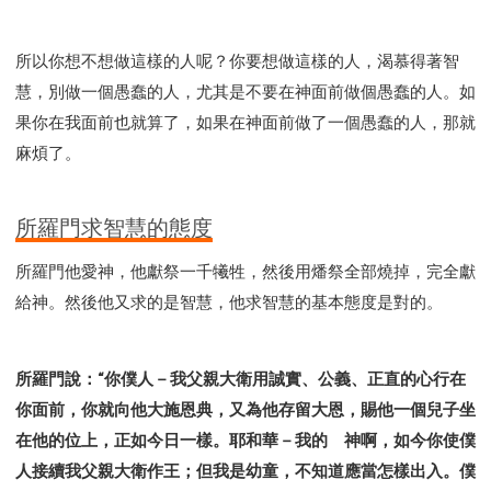
所以你想不想做這樣的人呢？你要想做這樣的人，渴慕得著智
慧，別做一個愚蠢的人，尤其是不要在神面前做個愚蠢的人。如
果你在我面前也就算了，如果在神面前做了一個愚蠢的人，那就
麻煩了。
所羅門求智慧的態度
所羅門他愛神，他獻祭一千犧牲，然後用燔祭全部燒掉，完全獻
給神。然後他又求的是智慧，他求智慧的基本態度是對的。
所羅門說：“你僕人－我父親大衛用誠實、公義、正直的心行在
你面前，你就向他大施恩典，又為他存留大恩，賜他一個兒子坐
在他的位上，正如今日一樣。耶和華－我的 神啊，如今你使僕
人接續我父親大衛作王；但我是幼童，不知道應當怎樣出入。僕