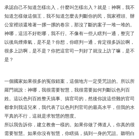
承認自己不知道怎樣出入，什麼叫怎樣出入？就是：神啊，我不
知道怎樣做這個王，我不知道怎麼去判斷你的民，我家裡頭、辦
公室裡頭還堆著一摞一摞的卷宗，那沒了斷的案子一堆一堆的。
神哪，這活不好乾哪，我不行。不像有一些人瞎判一通，整完了
以後烏煙瘴氣，是不是？你想，你瞎判一通，肯定很多訴訟啊，
很多上訪啊，是不是？你把這官司一判好了就沒上訪了嘛，是不
是？
一個國家如果很多的冤假錯案，這個地方一定受咒詛的。所以所
羅門就說：神哪，我很需要智慧，我很需要如何判斷以色列百
姓。這以色列百姓整天搞事、搞官司的，然後你說這些難的官司
都拿到我這兒來，我代表了以色列判官司的最高水平，但我的水
平真的不行，這就是求智慧的態度。
所以我告訴你，建立教會一樣的。如果你做了傳道人，你真的很
需要智慧。如果你沒有智慧，你瞎搞，搞到一身的咒詛。聽明白