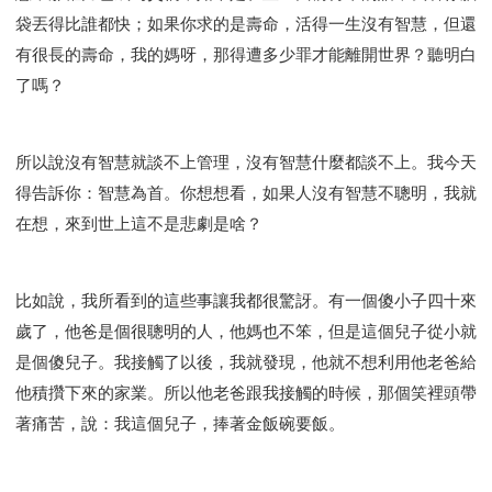
研習會02 - 醫治釋放
研習會02 - 如何查聖經
袋丟得比誰都快；如果你求的是壽命，活得一生沒有智慧，但還
研習會02 - 得著命定成為祝福
有很長的壽命，我的媽呀，那得遭多少罪才能離開世界？聽明白
研習會02 - 得勝教會的啟示
研習會02 - 教會的牧養
了嗎？
研習會03 - 醫治釋放特會
研習會03 - 成為門徒特會
所以說沒有智慧就談不上管理，沒有智慧什麼都談不上。我今天
得告訴你：智慧為首。你想想看，如果人沒有智慧不聰明，我就
在想，來到世上這不是悲劇是啥？
比如說，我所看到的這些事讓我都很驚訝。有一個傻小子四十來
歲了，他爸是個很聰明的人，他媽也不笨，但是這個兒子從小就
是個傻兒子。我接觸了以後，我就發現，他就不想利用他老爸給
他積攢下來的家業。所以他老爸跟我接觸的時候，那個笑裡頭帶
著痛苦，說：我這個兒子，捧著金飯碗要飯。