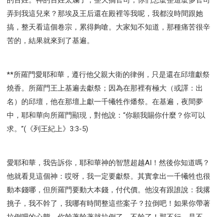
弄到我這兒來？那埃及王后還在殿裡等我呢，我都沒時間跟她
搞，整天看這個卷宗，累得夠嗆。大家知不知道，那種痛苦很辛
苦的，結果就來到了基遍。
**所羅門愛耶和華，遵行他父親大衛的律例，只是還在邱壇獻祭
燒香。所羅門王上基遍去獻祭；因為在那裡有極大（或譯：出
名）的邱壇，他在那壇上獻一千犧牲作燔祭。在基遍，夜間夢
中，耶和華向所羅門顯現，對他說：“你願我賜你什麼？你可以
求。”(《列王紀上》3:3-5)
愛耶和華，我告訴你，耶和華神的智慧超越AI！然後你知道嗎？
他就看見這個神：哎呀，我一定要獻祭。其實拿出一千犧牲也很
動本錢哪，但所羅門要動大本錢，付代價。他沒有跟誰說：我撂
挑子，我不幹了，我哪有時間整這些案子？拉倒吧！如果你帶著
拉倒吧的心態，你幹著幹著就拉倒了，不幹了！那不行，是不