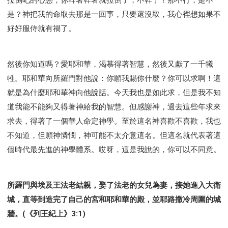
是？神把我的命取去那是一回事，只要還沒取，我心裡想如果不
好好服侍就有禍了。
然後你知道嗎？愛耶和華，渴慕得著智慧，然後又獻了一千犧
牲。耶和華向所羅門對他說：你願我賜你什麼？你可以求啊！這
就是為什麼耶和華神向他說話。今天我也是如此求，但是我不知
道我能不能夠又得著神給我的智慧。但感謝神，過去這些年求來
求去，得著了一個華人命定神學。至於這名神喜歡不喜歡，我也
不知道，但願神憐憫，神可能不太介意這名。但這名就代表著這
個時代最先進的神學體系。哎呀，這是我說的，你可以不同意。
所羅門與埃及王法老結親，娶了法老的女兒為妻，接她進入大衛
城，直等到造完了自己的宮和耶和華的殿，並耶路撒冷周圍的城
牆。(《列王紀上》3:1)