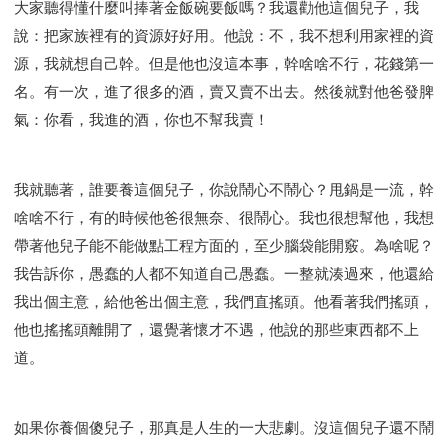
大家聽得懂什麼叫捧著金飯碗要飯嗎？我還勸他這個兒子，我
說：把家族裡有的資源好好用。他說：不，我不想利用家裡的資
源，我就想自己幹。但是他也沒這本事，幹啥啥不行，花錢第一
名。有一次，進了很多的酒，賣又賣不出去。然後就對他爸發脾
氣：你看，我進的酒，你也不幫我賣！
我就聽著，誰要養這個兒子，你說鬧心不鬧心？甩鍋是一流，幹
啥啥不行，有的時候他爸很無奈、很鬧心。我也很想幫他，我想
帶著他兒子能不能做點工程方面的，至少腦袋能開竅。為啥呢？
我告訴你，愚蠢的人都不知道自己愚蠢。一整就湊過來，他還給
我出個主意，給他爸出個主意，我們直搖頭。他看著我們搖頭，
他也搖搖頭離開了，還覺著懷才不遇，他說的那些東西都不上
道。
如果你養個傻兒子，那真是人生的一大悲劇。沒這個兒子還不鬧