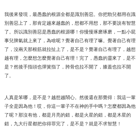
我後來發現，最愚蠢的根源全都是識別善惡。你把勁兒都用在識
別善惡上了，那肯定越來越蠢的，想都不用想，那不要說有智慧
了。所以識別善惡是愚蠢的根源哪！你慢慢琢磨琢磨，一點小屁
事兒脾氣就上來了，為啥呢？覺著自己有理了嘛。覺著自己有理
了，沒兩天那根筋就拉扯上了，是不是？覺著自己有理了，越想
越有理，怎麼想怎麼覺著自己有理！完了，愚蠢的靈來了，是不
是？然後手指頭也彈簧指了，胯骨也拉不開了，膝蓋也拉不開
了。
人真是笨哪，是不是？越想越鬧心。然後還在那覺得：我這一輩
子全是因為他！哎，你這一輩子不在神的手中嗎？怎麼都因為他
了呢？那沒有他，都是月亮的錯，都是火星的錯，都是木星的
錯，九大行星都把你得罪完了，是不是？就是不求智慧！