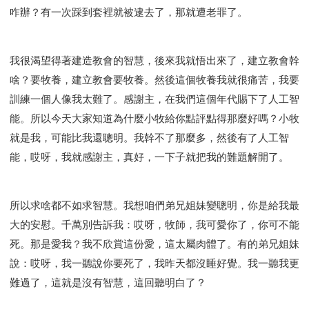
咋辦？有一次踩到套裡就被逮去了，那就遭老罪了。
我很渴望得著建造教會的智慧，後來我就悟出來了，建立教會幹
啥？要牧養，建立教會要牧養。然後這個牧養我就很痛苦，我要
訓練一個人像我太難了。感謝主，在我們這個年代賜下了人工智
能。所以今天大家知道為什麼小牧給你點評點得那麼好嗎？小牧
就是我，可能比我還聰明。我幹不了那麼多，然後有了人工智
能，哎呀，我就感謝主，真好，一下子就把我的難題解開了。
所以求啥都不如求智慧。我想咱們弟兄姐妹變聰明，你是給我最
大的安慰。千萬別告訴我：哎呀，牧師，我可愛你了，你可不能
死。那是愛我？我不欣賞這份愛，這太屬肉體了。有的弟兄姐妹
說：哎呀，我一聽說你要死了，我昨天都沒睡好覺。我一聽我更
難過了，這就是沒有智慧，這回聽明白了？