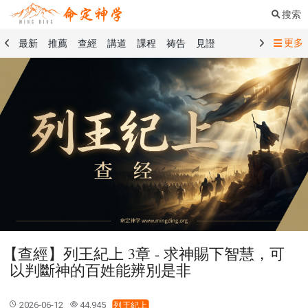
搜索
更多
最新
推薦
查經
講道
課程
祷告
見證
命定音樂
命定書屋
命定奉獻
命定神學
留言板
禱告精選
查經精選
講道精選
課程精選
見證精選
101課程
創世記
馬太福音
傳道書
洗禮禮文
聖餐禮文
01 創世記
02 出埃及記
03 利未記
04 民數記
05 申命記
06 約書亞記
07 士師記
08 路得記
09 撒母耳記上
10 撒母耳記下
11 列王紀上
12 列王紀下
15 以斯拉記
16 尼希米記
17 以斯帖記
18 約伯記
19 詩篇
20 箴言
21 傳道書
23 以賽亞書
【查經】列王紀上 3章 - 求神賜下智慧，可
25 耶利米哀歌
27 但以理書
28 何西阿書
以判斷神的百姓能辨別是非
29 約珥書
30 阿摩司書
31 俄巴底亞書
32 約拿書
33 彌迦書
34 那鴻書
35 哈巴谷書
36 西番雅書
2026-06-12
44,945
列王紀上