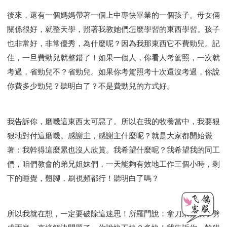
後來，還有一個媽媽帶著一個上中專快畢業的一個孩子。母女倆
關係很好，就整天學，照著我教她們怎麼學習的東西學習。孩子
也非常好，非常優秀，為什麼呢？因為我那東西它不費勁兒。記
住，一旦費勁兒就整錯了！如果一個人，你看人考駕照，一次就
考過，省勁兒不？省勁兒。如果你考駕照考十次還沒考過，你說
你費多少勁兒？聽明白了？不是費勁兒的方式好。
我告訴你，磨嘰這東西太可惡了。所以在我的牧養當中，我要狠
狠地對付這磨嘰。感謝主，感謝主什麼呢？就是大家都開始覺
著：我幹得這麼累也沒人欣賞。我希望什麼呢？我希望我的同工
們，咱們教會的弟兄姐妹們，一天能夠有效地工作三個小時，剩
下的睡覺，翹腳，刷視頻都行！聽明白了嗎？
所以我就在想，一定要破除這迷思！所羅門說：拿刀來把孩子劈