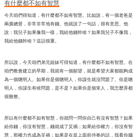
有什麼都不如有智慧
智慧與悟性
從轄制中得自由
破除屬世界的價值觀
"如何"
屬靈人的好習慣
打開天上祝福的窗口
今天咱們得知道，有什麼都不如有智慧。比如說，有一個老爸是
神蹟系列
愚蠢系列
戰勝撒旦系列
得勝的性格
兩廣總督，非常非常地有錢。他就說了一句話，很有意思。他
耶和華是引導我的牧羊人。
謹慎系列
開心地活著
說：我兒子如果像我一樣，我給他錢幹啥？如果我兒子不像我，
001B課程 - 解開迷思課程
001C課程 - 靈界故事
我給他錢幹啥？這話很重。
004課程 - 華人命定神學理念
101課程 - 從尋求到信徒
102課程 - 醫治釋放中階
所以說，今天咱們弟兄姐妹可得知道，有什麼都不如有智慧。在
103課程 - 聖經學習中階
201課程 - 從信徒到門徒
咱們教會建立的早期，我就有一個願望，就是希望大家都能夠成
301課程 - 領袖實操課程
302課程 - 新人接待
為一個聰明人。如果你是個聰明人，你謀生就沒問題了。你是聰
308課程 - 牧養理論基礎培訓
Y131課程 - 主動學習
明人，你謀生有啥問題，是不是？如果你是個笨人，我怎麼弄都
Y132課程 - 職業策劃
Y133課程 - 活出豐盛
很難整。
Y134課程 - 動手實驗室
Y135課程 - 做人做事
Y136課程 - 如何學習
研習會01 - 醫治釋放
所以有什麼都不如有智慧，你就問一問你自己有沒有智慧？如果
研習會01 - 如何讀聖經
研習會01 - 得著命定成為祝福
給你錢，你沒有智慧，錢就成了災禍；如果給你權力，你沒有智
研習會01 - 得勝教會的啟示
研習會01 - 教會的牧養
慧，那權力也成為災禍；如果是在皇上面前侍奉的話，我看你腦