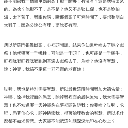
能不能給我一個簡單點的案子斷一斷哪！有沒有？這是我猜出來
的。為啥？他斷不了，是不是？他又不是狄仁傑，也不是劉伯
溫，太辛苦了。我跟你講，斷那個案子可耗時間了，要想整明白
太難了，因為公說公有理，婆說婆有理。
所以所羅門很難斷案，心裡頭鬧騰。結果你知道幹啥去了嗎？獻
祭！他就帶著一千犧牲，可能是一千頭羊，也可能是一千頭牛，
叮裡咣啷叮裡咣啷跑到基遍去獻祭去了。為啥？他沒有智慧，
說：神哪，我搞不定這一群刁鑽的老百姓！
哎呀，我也是特別需要智慧。所以最近這段時間我加大禱告量：
神哪，除掉我裡面的愚蠢，除掉我裡面的愚昧無知，我太需要智
慧！也不知道哪一天神能夠在夢裡頭告訴我：你要啥？哎呀，求
吧，憑著信心求，願神憐憫我，得著治理教會的智慧。所以求什
麼都不如求智慧。大家能不能把這句話深深地印在心坎上？