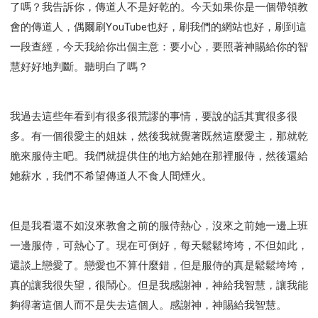
了嗎？我告訴你，傳道人不是好乾的。今天如果你是一個帶領教
會的傳道人，偶爾刷YouTube也好，刷我們的網站也好，刷到這
一段查經，今天我給你出個主意：要小心，要照著神賜給你的智
慧好好地判斷。聽明白了嗎？
我過去這些年看到有很多很荒謬的事情，要說的話其實很多很
多。有一個很愛主的姐妹，然後我就覺著既然這麼愛主，那就乾
脆來服侍主吧。我們就提供住的地方給她在那裡服侍，然後還給
她薪水，我們不希望傳道人不食人間煙火。
但是我看還不如沒來教會之前的服侍熱心，沒來之前她一邊上班
一邊服侍，可熱心了。現在可倒好，每天鬆鬆垮垮，不但如此，
還談上戀愛了。戀愛也不算什麼錯，但是服侍的真是鬆鬆垮垮，
真的讓我很失望，很鬧心。但是我感謝神，神給我智慧，讓我能
夠得著這個人而不是失去這個人。感謝神，神賜給我智慧。