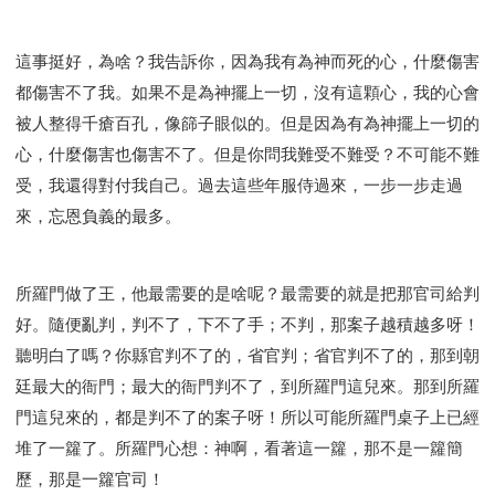
這事挺好，為啥？我告訴你，因為我有為神而死的心，什麼傷害
都傷害不了我。如果不是為神擺上一切，沒有這顆心，我的心會
被人整得千瘡百孔，像篩子眼似的。但是因為有為神擺上一切的
心，什麼傷害也傷害不了。但是你問我難受不難受？不可能不難
受，我還得對付我自己。過去這些年服侍過來，一步一步走過
來，忘恩負義的最多。
所羅門做了王，他最需要的是啥呢？最需要的就是把那官司給判
好。隨便亂判，判不了，下不了手；不判，那案子越積越多呀！
聽明白了嗎？你縣官判不了的，省官判；省官判不了的，那到朝
廷最大的衙門；最大的衙門判不了，到所羅門這兒來。那到所羅
門這兒來的，都是判不了的案子呀！所以可能所羅門桌子上已經
堆了一籮了。所羅門心想：神啊，看著這一籮，那不是一籮簡
歷，那是一籮官司！