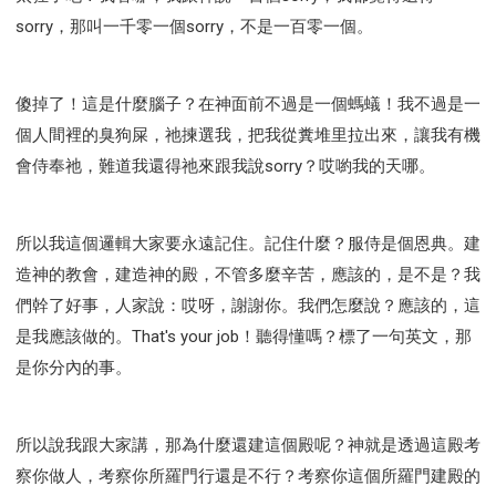
sorry，那叫一千零一個sorry，不是一百零一個。
傻掉了！這是什麼腦子？在神面前不過是一個螞蟻！我不過是一
個人間裡的臭狗屎，祂揀選我，把我從糞堆里拉出來，讓我有機
會侍奉祂，難道我還得祂來跟我說sorry？哎喲我的天哪。
所以我這個邏輯大家要永遠記住。記住什麼？服侍是個恩典。建
造神的教會，建造神的殿，不管多麼辛苦，應該的，是不是？我
們幹了好事，人家說：哎呀，謝謝你。我們怎麼說？應該的，這
是我應該做的。That's your job！聽得懂嗎？標了一句英文，那
是你分內的事。
所以說我跟大家講，那為什麼還建這個殿呢？神就是透過這殿考
察你做人，考察你所羅門行還是不行？考察你這個所羅門建殿的