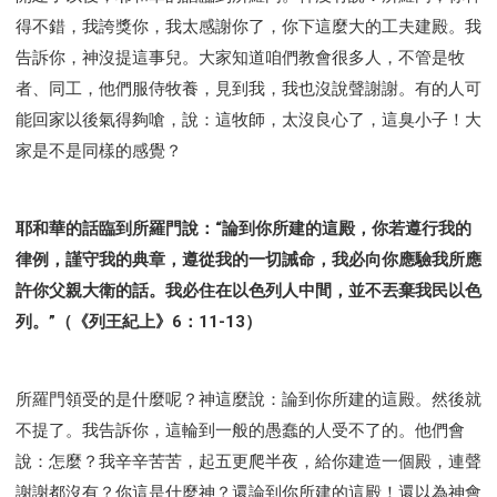
智慧與悟性
從轄制中得自由
破除屬世界的價值觀
得不錯，我誇獎你，我太感謝你了，你下這麼大的工夫建殿。我
"如何"
屬靈人的好習慣
打開天上祝福的窗口
告訴你，神沒提這事兒。大家知道咱們教會很多人，不管是牧
神蹟系列
愚蠢系列
戰勝撒旦系列
得勝的性格
者、同工，他們服侍牧養，見到我，我也沒說聲謝謝。有的人可
耶和華是引導我的牧羊人。
謹慎系列
開心地活著
能回家以後氣得夠嗆，說：這牧師，太沒良心了，這臭小子！大
001B課程 - 解開迷思課程
001C課程 - 靈界故事
家是不是同樣的感覺？
004課程 - 華人命定神學理念
101課程 - 從尋求到信徒
102課程 - 醫治釋放中階
耶和華的話臨到所羅門說：“論到你所建的這殿，你若遵行我的
103課程 - 聖經學習中階
201課程 - 從信徒到門徒
律例，謹守我的典章，遵從我的一切誡命，我必向你應驗我所應
301課程 - 領袖實操課程
302課程 - 新人接待
許你父親大衛的話。我必住在以色列人中間，並不丟棄我民以色
308課程 - 牧養理論基礎培訓
Y131課程 - 主動學習
列。”（《列王紀上》6：11-13）
Y132課程 - 職業策劃
Y133課程 - 活出豐盛
Y134課程 - 動手實驗室
Y135課程 - 做人做事
所羅門領受的是什麼呢？神這麼說：論到你所建的這殿。然後就
Y136課程 - 如何學習
研習會01 - 醫治釋放
不提了。我告訴你，這輪到一般的愚蠢的人受不了的。他們會
研習會01 - 如何讀聖經
研習會01 - 得著命定成為祝福
說：怎麼？我辛辛苦苦，起五更爬半夜，給你建造一個殿，連聲
研習會01 - 得勝教會的啟示
研習會01 - 教會的牧養
謝謝都沒有？你這是什麼神？還論到你所建的這殿！還以為神會