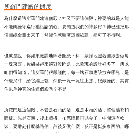
所羅門建殿的態度
為什麼還讓所羅門建這個殿？神又不要這個殿，神要的就是人能
不能夠謹守遵行祂話語的心。要知道我們的神多好？神已經把那
個圖紙全畫出來了，然後你就照著這圖紙建，那可了不得啊。
也就是說，你如果嚴謹地照著圖紙下料，嚴謹地照著圖紙去做每
一塊東西，你組裝起來絕對沒問題，比魯班的設計好多了。所以
咱們得知道，這所羅門很嚴謹的，每一塊石頭應該放在哪兒，是
什麼尺寸，給它編上號，然後一塊一塊往上摞，很嚴謹的。其實
你以為神真的住這個殿嗎？不是。
所羅門建這個殿，不管是石頭的活，還是木頭的活，整個牆都扣
牆板。先是石頭，後上牆板。扣完牆板再貼金子，中間還有軟
裝，要雕刻什麼基路伯，然後又做什麼，反正是挺多東西的。哪