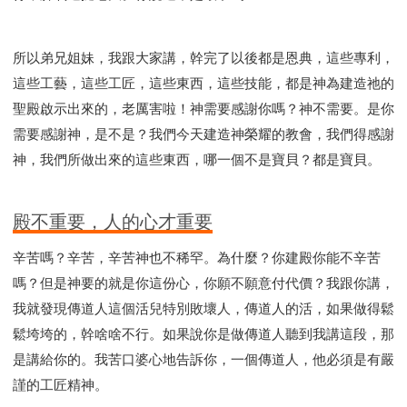
所以弟兄姐妹，我跟大家講，幹完了以後都是恩典，這些專利，
這些工藝，這些工匠，這些東西，這些技能，都是神為建造祂的
聖殿啟示出來的，老厲害啦！神需要感謝你嗎？神不需要。是你
需要感謝神，是不是？我們今天建造神榮耀的教會，我們得感謝
神，我們所做出來的這些東西，哪一個不是寶貝？都是寶貝。
殿不重要，人的心才重要
辛苦嗎？辛苦，辛苦神也不稀罕。為什麼？你建殿你能不辛苦
嗎？但是神要的就是你這份心，你願不願意付代價？我跟你講，
我就發現傳道人這個活兒特別敗壞人，傳道人的活，如果做得鬆
鬆垮垮的，幹啥啥不行。如果說你是做傳道人聽到我講這段，那
是講給你的。我苦口婆心地告訴你，一個傳道人，他必須是有嚴
謹的工匠精神。