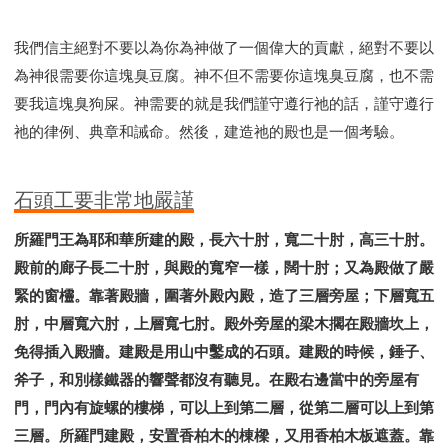
我們信主絕對不要以為你為神做了一個偉大的貢獻，絕對不要以
為神很需要你這塊臭豆腐。神不但不需要你這塊臭豆腐，也不需
要我這塊臭狗屎。神需要的就是我們謹守遵行祂的話，謹守遵行
祂的律例、典章和誡命。然後，建造祂的殿也是一個考驗。
石頭工要非常地嚴謹
所羅門王為耶和華所建的殿，長六十肘，寬二十肘，高三十肘。
殿前的廊子長二十肘，與殿的寬窄一樣，闊十肘；又為殿做了嚴
緊的窗欞。靠著殿牆，圍著外殿內殿，造了三層旁屋；下層寬五
肘，中層寬六肘，上層寬七肘。殿外旁屋的梁木擱在殿牆坎上，
免得插入殿牆。建殿是用山中鑿成的石頭。建殿的時候，錘子、
斧子，和別樣鐵器的響聲都沒有聽見。在殿右邊當中的旁屋有
門，門內有旋螺的樓梯，可以上到第二層，從第二層可以上到第
三層。所羅門建殿，安置香柏木的棟樑，又用香柏木板遮蓋。靠