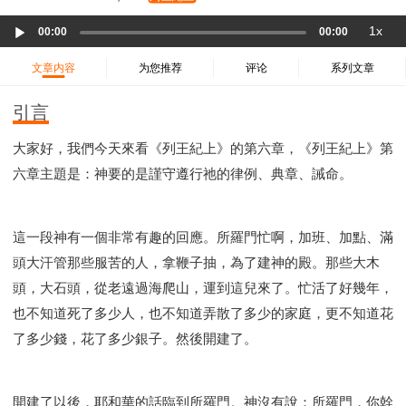
37 哈該書
38 撒迦利亞書
39 瑪拉基書
Audio
1x
40 馬太福音
41 馬可福音
42 路加福音
00:00
00:00
Player
43 約翰福音
44 使徒行傳
45 羅馬書
文章内容
为您推荐
评论
系列文章
46 哥林多前書
47 哥林多後書
48 加拉太書
引言
49 以弗所書
50 腓利比書
51 歌羅西書
52 帖撒羅尼迦前書
53 帖撒羅尼迦後書
大家好，我們今天來看《列王紀上》的第六章，《列王紀上》第
54 提摩太前書
55 提摩太後書
56 提多書
六章主題是：神要的是謹守遵行祂的律例、典章、誡命。
57 腓利門書
58 希伯來書
59 雅各書
62 約翰一書
63 約翰二書
64 約翰三書
66 啟示錄
聖經故事
這一段神有一個非常有趣的回應。所羅門忙啊，加班、加點、滿
教會
爭戰
信望愛
學習
時間管理和學習方法
頭大汗管那些服苦的人，拿鞭子抽，為了建神的殿。那些大木
愛神
喜樂
管理
信仰根基
命定
建立榮耀教會
頭，大石頭，從老遠過海爬山，運到這兒來了。忙活了好幾年，
趕鬼
認識魔鬼的詭計
神所喜悅的人
也不知道死了多少人，也不知道弄散了多少的家庭，更不知道花
彰顯神憤怒的器皿
新時代基督教變革研討會
了多少錢，花了多少銀子。然後開建了。
神同在
傳道者的言語
信心
命定性格
使徒保羅的神學體系
屬靈的世界
耶穌基督的喜訊
開建了以後，耶和華的話臨到所羅門。神沒有說：所羅門，你幹