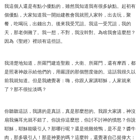
我這個人還是有點小優點的，雖然我知道我有很多缺點。起初有
個優點，大家知道我一開始建教會我就照人家幹，出去玩，聚
餐，吃喝玩，出錢出力。後來我受咒詛。我這一受咒詛，我的
天，那老倒黴了。我一想，不對，我沒幹對。為啥我會這麼想？
因為《聖經》裡頭有這些話。
我清楚地知道，所羅門建造聖殿，大衛、所羅門，還有摩西，都
是照著神啟示給他們的，用嚴謹的那個態度做的。這話我很久以
前我就知道。但是我總覺著：嗨，你跟人家講耶穌，人家就來
了？那不很扯淡嗎？
你聽聽這話，我講的是真話，真是那麼想的。我跟大家講，神沒
扇我倆耳光就不錯了。你說你這麼想，你討不討神的憤怒？你說
耶穌，耶穌能吸引人？那哪行呢？還是燒雞燒鴨，是不是？醬牛
肉，那多吸引人！那是神要的嗎？這麼幹，還覺著自己挺偉大：