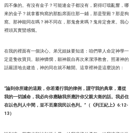
四不像的。有沒有金子？可能連金子都沒有，窮得叮噹亂響，哪
來的金子？就拿蓄狗窩的那點席面往那一鋪，那是聖殿？那是狗
窩。那神能同在嗎？神不同在，那鬼會來嗎？鬼肯定會來。我心
裡頭其實蠻感慨。
在我的裡面有一個決心。弟兄姐妹要知道：咱們華人命定神學一
定是隻收寶貝。願神憐憫，願神親自再次來潔淨教會。照著神的
話嚴謹地去建造，神的同在就不離開。這章裡神是這麼說的：
“論到你所建的這殿，你若遵行我的律例，謹守我的典章，遵從
我的一切誡命，我必向你應驗我所應許你父親大衛的話。我必住
在以色列人中間，並不丟棄我民以色列。”（《列王紀上》6:12-
13）