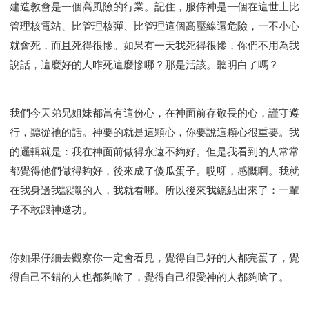
建造教會是一個高風險的行業。記住，服侍神是一個在這世上比
管理核電站、比管理核彈、比管理這個高壓線還危險，一不小心
就會死，而且死得很慘。如果有一天我死得很慘，你們不用為我
說話，這麼好的人咋死這麼慘哪？那是活該。聽明白了嗎？
我們今天弟兄姐妹都當有這份心，在神面前存敬畏的心，謹守遵
行，聽從祂的話。神要的就是這顆心，你要說這顆心很重要。我
的邏輯就是：我在神面前做得永遠不夠好。但是我看到的人常常
都覺得他們做得夠好，後來成了傻瓜蛋子。哎呀，感慨啊。我就
在我身邊我認識的人，我就看哪。所以後來我總結出來了：一輩
子不敢跟神邀功。
你如果仔細去觀察你一定會看見，覺得自己好的人都完蛋了，覺
得自己不錯的人也都夠嗆了，覺得自己很愛神的人都夠嗆了。