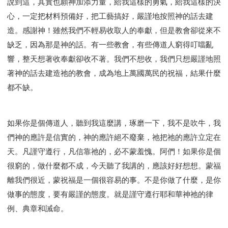
說到這，其實也願神加添力量，給我這樣的勇氣，給我這樣的決
心，一定把材料預備好，把工藝搞好，嚴謹地按照神的話去建
造。感謝神！雖然我們不輕易收取人的奉獻，但是教會卻從來不
缺乏，因為那是神的話。有一些教會，有些傳道人窮得叮噹亂
響，整天想著收奉獻卻收不著。我們不想收，我們只想嚴謹地照
著神的話去建造祂的教會，成為地上萬國萬民的祝福，結果什麼
都不缺。
如果你是個傳道人，聽到我這麼講，琢磨一下，我不是吹牛，我
們神的應許是信實的，神的應許絕不廢棄，祂把祂的應許立定在
天。凡謹守遵行，凡信靠祂的，必不蒙羞愧。阿們！如果你是個
很窮的，做什麼都不成，今天聽了我講的，應該好好想想。蒙福
離我們很近，蒙祝福是一個很容易的事。不是你做了什麼，是你
做事的態度，要有嚴謹的態度。就是謹守遵行耶和華神祂的律
例、典章和誡命。