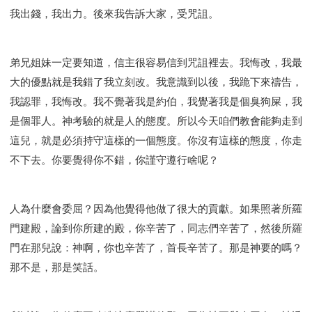
我出錢，我出力。後來我告訴大家，受咒詛。
弟兄姐妹一定要知道，信主很容易信到咒詛裡去。我悔改，我最
大的優點就是我錯了我立刻改。我意識到以後，我跪下來禱告，
我認罪，我悔改。我不覺著我是約伯，我覺著我是個臭狗屎，我
是個罪人。神考驗的就是人的態度。所以今天咱們教會能夠走到
這兒，就是必須持守這樣的一個態度。你沒有這樣的態度，你走
不下去。你要覺得你不錯，你謹守遵行啥呢？
人為什麼會委屈？因為他覺得他做了很大的貢獻。如果照著所羅
門建殿，論到你所建的殿，你辛苦了，同志們辛苦了，然後所羅
門在那兒說：神啊，你也辛苦了，首長辛苦了。那是神要的嗎？
那不是，那是笑話。