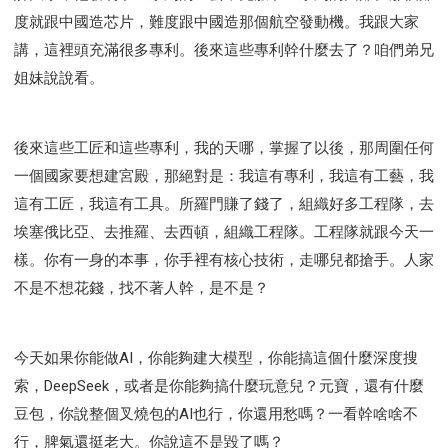
度就跟中國造芯片，難度跟中國造那個航空發動機。我跟大家
講，這裡頭充滿很多專利。後來這些專利幹什麼去了？咱們弟兄
姐妹說說看。
後來這些工匠和這些專利，我的天哪，掌握了以後，那周圍任何
一個國家要想建宮殿，那絕對是：我這有專利，我這有工藝，我
這有工匠，我這有工具。所羅門賺了錢了，組織好多工程隊，去
埃塞俄比亞、去推羅、去西頓，組織工程隊。工程隊就跟今天一
樣。你有一身的本事，你手裡有核心技術，走哪兒都搶手。人家
不是不想花錢，找不著人幹，是不是？
今天如果你能做AI，你能夠建大模型，你能搞這個什麼深度搜
索，DeepSeek，或者是你能夠搞什麼玩意兒？元寶，還有什麼
豆包，你說整個叉燒包的AI也行，你還用愁嗎？一看幹啥啥不
行，脾氣還挺老大。你說這不是毀了嗎？