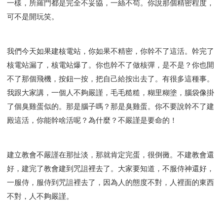
一樣，所羅門都是完全不妥協，一絲不苟。你說那個精密程度，
可不是開玩笑。
我們今天如果建核電站，你如果不精密，你幹不了這活。幹完了
核電站漏了，核電站爆了。你也幹不了做核彈，是不是？你也開
不了那個飛機，按鈕一按，把自己給按出去了。有很多這種事。
我跟大家講，一個人不夠嚴謹，毛毛糙糙，糊里糊塗，腦袋像掛
了個臭雞蛋似的。那是腦子嗎？那是臭雞蛋。你不要說幹不了建
殿這活，你能幹啥活呢？為什麼？不嚴謹是要命的！
建立教會不嚴謹在那扯淡，那就肯定完蛋，很倒黴。不建教會還
好，建完了教會建到咒詛裡去了。大家要知道，不服侍神還好，
一服侍，服侍到咒詛裡去了，因為人的態度不對，人裡面的東西
不對，人不夠嚴謹。