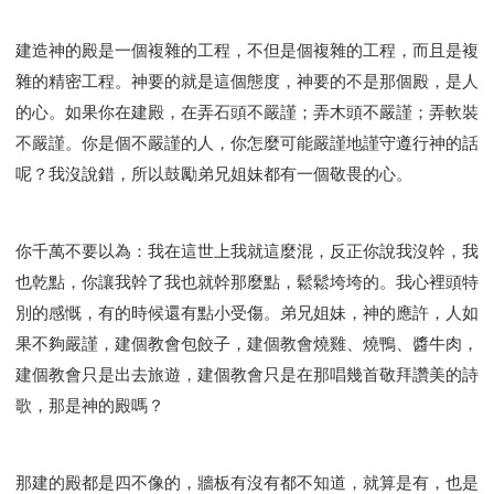
建造神的殿是一個複雜的工程，不但是個複雜的工程，而且是複
雜的精密工程。神要的就是這個態度，神要的不是那個殿，是人
的心。如果你在建殿，在弄石頭不嚴謹；弄木頭不嚴謹；弄軟裝
不嚴謹。你是個不嚴謹的人，你怎麼可能嚴謹地謹守遵行神的話
呢？我沒說錯，所以鼓勵弟兄姐妹都有一個敬畏的心。
你千萬不要以為：我在這世上我就這麼混，反正你說我沒幹，我
也乾點，你讓我幹了我也就幹那麼點，鬆鬆垮垮的。我心裡頭特
別的感慨，有的時候還有點小受傷。弟兄姐妹，神的應許，人如
果不夠嚴謹，建個教會包餃子，建個教會燒雞、燒鴨、醬牛肉，
建個教會只是出去旅遊，建個教會只是在那唱幾首敬拜讚美的詩
歌，那是神的殿嗎？
那建的殿都是四不像的，牆板有沒有都不知道，就算是有，也是