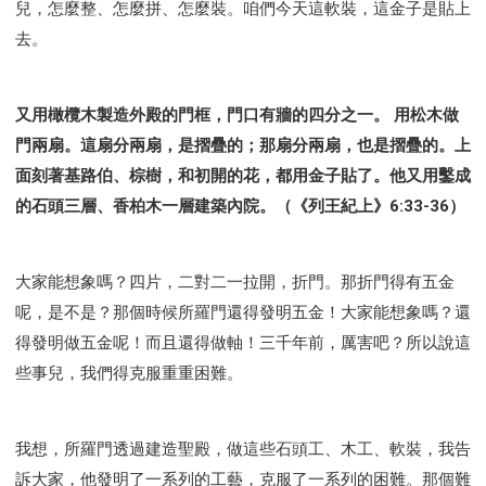
兒，怎麼整、怎麼拼、怎麼裝。咱們今天這軟裝，這金子是貼上
去。
又用橄欖木製造外殿的門框，門口有牆的四分之一。 用松木做
門兩扇。這扇分兩扇，是摺疊的；那扇分兩扇，也是摺疊的。上
面刻著基路伯、棕樹，和初開的花，都用金子貼了。他又用鑿成
的石頭三層、香柏木一層建築內院。（《列王紀上》6:33-36）
大家能想象嗎？四片，二對二一拉開，折門。那折門得有五金
呢，是不是？那個時候所羅門還得發明五金！大家能想象嗎？還
得發明做五金呢！而且還得做軸！三千年前，厲害吧？所以說這
些事兒，我們得克服重重困難。
我想，所羅門透過建造聖殿，做這些石頭工、木工、軟裝，我告
訴大家，他發明了一系列的工藝，克服了一系列的困難。那個難