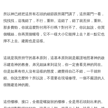
所以神已經把這所有石頭的細節跟所羅門講了，這所羅門一看，
找找找，這塊錯了，不行，重幹。這錯了，錯了就丟掉，重幹。
那多費勁，你就這麼對付用不行嗎？對付不了。你比如說，你買
個螺絲，你再買個螺母，它不一樣大小它能擰上去？差一點它也
擰不上去。建殿也是這樣。
這就是我所持守的基本原則，這基本原則就是嚴謹地照著神的啟
示建造神的教會。弟兄姐妹來到這兒，你一定會看見神的同在。
但是如果有些人沒有這樣的態度，總覺得自己不錯，一干就幹
錯。你說怎麼幹？所以說，不需要在現場修理。一個不嚴謹的人
很難建造神的殿。
這些樓梯、接口，全都是螺旋狀的樓梯，全是用石頭刻出來的。