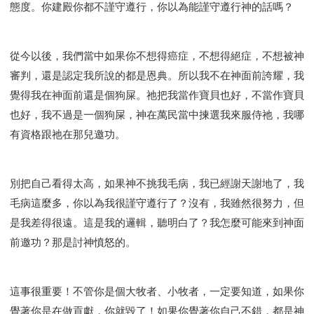
態度。你建殿你都不謹守遵行，你以為能謹守遵行神的話嗎？
從今以後，我們當中如果你不想得癌症，不想得絕症，不想被神
審判，還是認定我所說的都是恩典。所以我不在神面前誇耀，我
覺得我在神面前還是個狗屎。祂把我當作寶貝也好，不當作寶貝
也好，我不過是一個狗屎，神在萬民當中揀選我來服侍祂，我哪
有資格跟祂在那兒邀功。
別把自己看得太高，如果神不挑我毛病，我已經謝天謝地了，我
毛病這麼多，你以為我很謹守遵行了？沒有，我雖然很努力，但
是我差得很遠。這是我的邏輯，聽明白了？我怎麼可能來到神面
前邀功？那是討神憤怒的。
這事很重要！不管你是個大牧者、小牧者，一定要知道，如果你
覺著你是在做貢獻，你就毀了！如果你覺著你自己不錯，都是神