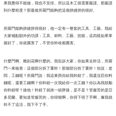
果我覺得不能做，我也不安排。所以這木工很需要嚴謹。那嚴謹
到什麼程度？那最後所羅門能夠把這個拼縫拼的很好。
所羅門能夠拼縫拼得很好，他一定有一整套的工具、工藝。我給
大家補點額外的功課：工具、材料、工藝、技能，這四樣如果掌
握好了，你就厲害了，不管你幹啥都厲害。
什麼門啊、雕刻花啊什麼的。我告訴大家，你如果去幹活，所羅
門一來檢查：這個部分拆了重幹！那個部分拆了重幹！你說：老
闆，工錢呢？所羅門說：我這東西你給我幹錯了，我還沒罰你料
錢呢，還要工錢啊？你幹錯一次我給你一次工錢？你以為我鼓勵
你幹錯呀？揍他！幹錯了就挨一頓胖揍，是不是？管服苦的是亞
多尼蘭。要知道管服苦的，你得狠啊，你得下得了手啊，像我就
幹不了這活，我下不了手。