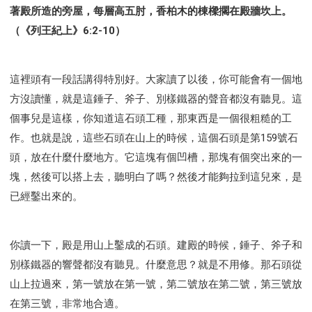
著殿所造的旁屋，每層高五肘，香柏木的棟樑擱在殿牆坎上。
（《列王紀上》6:2-10）
這裡頭有一段話講得特別好。大家讀了以後，你可能會有一個地
方沒讀懂，就是這錘子、斧子、別樣鐵器的聲音都沒有聽見。這
個事兒是這樣，你知道這石頭工種，那東西是一個很粗糙的工
作。也就是說，這些石頭在山上的時候，這個石頭是第159號石
頭，放在什麼什麼地方。它這塊有個凹槽，那塊有個突出來的一
塊，然後可以搭上去，聽明白了嗎？然後才能夠拉到這兒來，是
已經鑿出來的。
你讀一下，殿是用山上鑿成的石頭。建殿的時候，錘子、斧子和
別樣鐵器的響聲都沒有聽見。什麼意思？就是不用修。那石頭從
山上拉過來，第一號放在第一號，第二號放在第二號，第三號放
在第三號，非常地合適。