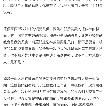
研習會02 - 醫治釋放
研習會02 - 如何查聖經
說：論到你所建的這殿，你辛苦了，我兒所羅門，辛苦了！但是
研習會02 - 得著命定成為祝福
沒有。
研習會02 - 得勝教會的啟示
研習會02 - 教會的牧養
研習會03 - 醫治釋放特會
研習會03 - 成為門徒特會
這個東西跟我對神的領受很像。因為在我所認識的這位神的裡
面，有一個非常有趣的認識：服侍祂是我的恩典，建造祂榮耀的
教會是我的恩典，所羅門建造神的聖殿是恩典，那不是勞苦。後
來我就深挖這個邏輯，我發覺最敗壞人的就是你幹完了等著人誇
獎，你不知道幹活本身是個恩典！輪到你幹，你不幹，神就找別
人，是不是？
如果一個人建造教會還覺著需要神誇獎他？曾經有這麼一個新
聞，這個新聞很有意思，這個牧師挺辛苦，然後他有一次竟然在
公開場合，我也沒聽到人家是怎麼評論的，我是看到人家截了一
段視頻，他說就算是神來到他面前，神都要跟他說sorry。啊？
太狂了吧？我看哪，我跟神說一百個sorry，我都覺得還得