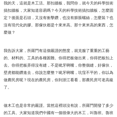
我的天，這就是木工活。那扣牆板，我問你，就今天的科學技術
搞扣牆板，大家知道容易嗎？今天的科學技術搞扣牆板，怎麼固
定？後面是石頭，又沒有衝擊鑽，也沒有膨脹螺絲，怎麼裝？也
沒有現代化的膠。那傢伙都是十來米高。那十來米高的東西，怎
麼做？
我告訴大家，所羅門有這個嚴謹的態度，就克服了重重的工藝
的、材料的、工具的各種困難。你得把板做出來，你得把板扣上
去。你得把板弄得沒有縫，不是呲牙咧嘴，你整個縫，好傢伙，
壁虎都能鑽進去，你說怎麼整？呲牙咧嘴，坑窪不平的，你以為
做農民房呢？現在的農民房，你到浙江看看，那農民房可老高級
了。
做木工也是非常的嚴謹。當然這裡頭沒有說，所羅門開發了多少
的工具。大家知道我們中國有一個很偉大的木工，叫魯班。魯班