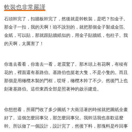
軟裝也非常嚴謹
石頭幹完了，扣牆板幹完了，然後就是幹軟裝，是吧？扣金子。
那金子一扣，我的天啊！咱不說別的，就把那個金子製成金箔、
金紙，可以貼，那就跟貼牆紙似的，用金子貼牆紙，包柱子。我
的天啊，太厲害了！
你進去看看，你進去一看，老震驚了。那木頭上有花啊，有稜有
花的，裡面還有基路伯。基路伯也挺老大隻，不是小隻的。而且
那個是用橄欖木製的門框，哎呀，橄欖木幹了不少。然後門上也
刻著基路伯。這些東西全部是照著神的啟示建造。
你想想看，所羅門收了多少圖紙？大衛活著的時候就把圖紙全畫
好了。這個怎麼回事兒，那怎麼回事兒。我幹活我也喜歡這麼
幹。所以做了一個設計，設計完了，然後下料，那塊料是咋回事