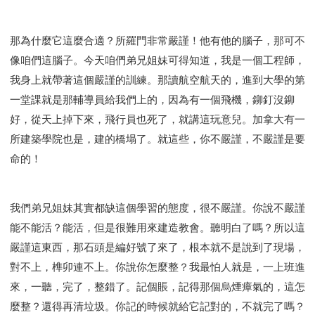
那為什麼它這麼合適？所羅門非常嚴謹！他有他的腦子，那可不
像咱們這腦子。今天咱們弟兄姐妹可得知道，我是一個工程師，
我身上就帶著這個嚴謹的訓練。那讀航空航天的，進到大學的第
一堂課就是那輔導員給我們上的，因為有一個飛機，鉚釘沒鉚
好，從天上掉下來，飛行員也死了，就講這玩意兒。加拿大有一
所建築學院也是，建的橋塌了。就這些，你不嚴謹，不嚴謹是要
命的！
我們弟兄姐妹其實都缺這個學習的態度，很不嚴謹。你說不嚴謹
能不能活？能活，但是很難用來建造教會。聽明白了嗎？所以這
嚴謹這東西，那石頭是編好號了來了，根本就不是說到了現場，
對不上，榫卯連不上。你說你怎麼整？我最怕人就是，一上班進
來，一聽，完了，整錯了。記個賬，記得那個烏煙瘴氣的，這怎
麼整？還得再清垃圾。你記的時候就給它記對的，不就完了嗎？