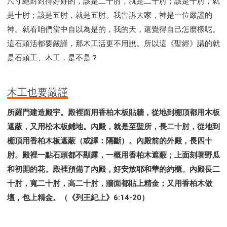
尺寸絕對對得好好的，該是二十肘，就是二十肘；該是十肘，就
是十肘；該是五肘，就是五肘。我告訴大家，神是一位嚴謹的
神。就看咱們當中自以為是的，我的天，還覺得自己怎麼樣呢。
這石頭活都要嚴謹，那木工活更不用說。所以這《聖經》講的就
是石頭工、木工，是不是？
木工也要嚴謹
所羅門建造殿宇。殿裡面用香柏木板貼牆，從地到棚頂都用木板
遮蔽，又用松木板鋪地。內殿，就是至聖所，長二十肘，從地到
棚頂用香柏木板遮蔽（或譯：隔斷）。內殿前的外殿，長四十
肘。殿裡一點石頭都不顯露，一概用香柏木遮蔽；上面刻著野瓜
和初開的花。殿裡預備了內殿，好安放耶和華的約櫃。內殿長二
十肘，寬二十肘，高二十肘，牆面都貼上精金；又用香柏木做
壇，包上精金。（《列王紀上》6:14-20）