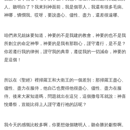
人。聽明白了？我來到神面前，我是個罪人，我還有很多毛病。
神哪，憐憫我。哎呀，要說盡心、儘性、盡力，還差很遠哪。
咱們弟兄姐妹要知道，神要的不是我建的教會，神要的也不是我
所創立的命定神學，神要的是我有那顆心，謹守遵行，是不是？
你若遵行我的律例，謹守我的典章，遵從我的一切誡命，神要的
是這個！
所以在《聖經》裡掃羅王和大衛王的一個差別：那掃羅王盡心、
儘性、盡力在服侍，他自己也覺得他很盡心、儘性、盡力在服
侍。後來大家知道嗎，問題就出在這兒，這個撒母耳就說：神喜
悅燔祭，豈能比得上人謹守遵行祂的話呢？
我今天的感慨比較多啊，你要想做個聰明人，聽命勝於獻祭啊。