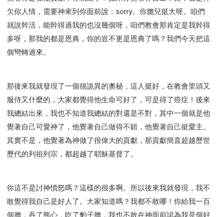
欠你人情，需要神來到你面前說：sorry。你膽兒挺大呀。咱們
就說幹活，能幹得過我的也沒幾個呀，咱們教會那肯定是我幹得
多呀，那我的都是恩典，你的豈不更是恩典了嗎？我們今天把這
個彎轉過來。
那後來我就發現了一個很詭異的奧秘，這人挺好，在教會里頭又
服侍又什麼的，大家都覺得他生命可好了，可是得了癌症！後來
我總結出來，我也不知道我總結的對還是不對，其中一個就是他
覺著自己可愛神了，他覺著自己做得不錯，他覺著自己挺愛主。
其實不是，他覺著為神做了很偉大的貢獻，那貢獻簡直超越歷世
歷代的列祖列宗，都超越了耶穌基督了。
你這不是討神憤怒嗎？這樣的很多啊。所以後來我就發現，我不
敢覺得我自己是好人了。大家知道嗎？我都不敢哪！你給我一百
個膽，吞了熊心，吃了豹子膽，我也不敢在神面前認為我是個好