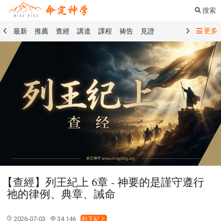
搜索
更多
最新
推薦
查經
講道
課程
祷告
見證
命定音樂
命定書屋
命定奉獻
命定神學
留言板
禱告精選
查經精選
講道精選
課程精選
見證精選
101課程
創世記
馬太福音
傳道書
洗禮禮文
聖餐禮文
01 創世記
02 出埃及記
03 利未記
04 民數記
05 申命記
06 約書亞記
07 士師記
08 路得記
09 撒母耳記上
10 撒母耳記下
11 列王紀上
12 列王紀下
15 以斯拉記
16 尼希米記
17 以斯帖記
18 約伯記
19 詩篇
20 箴言
21 傳道書
23 以賽亞書
【查經】列王紀上 6章 - 神要的是謹守遵行
25 耶利米哀歌
27 但以理書
28 何西阿書
祂的律例、典章、誡命
29 約珥書
30 阿摩司書
31 俄巴底亞書
32 約拿書
33 彌迦書
34 那鴻書
35 哈巴谷書
36 西番雅書
2026-07-03
34,146
列王紀上