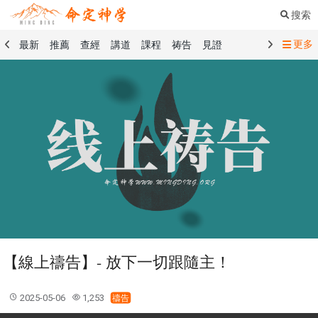
搜索
更多
最新
推薦
查經
講道
課程
祷告
見證
命定音樂
命定書屋
命定奉獻
命定神學
留言板
禱告精選
查經精選
講道精選
課程精選
見證精選
101課程
創世記
馬太福音
傳道書
洗禮禮文
聖餐禮文
01 創世記
02 出埃及記
03 利未記
04 民數記
05 申命記
06 約書亞記
07 士師記
08 路得記
09 撒母耳記上
10 撒母耳記下
11 列王紀上
12 列王紀下
15 以斯拉記
16 尼希米記
17 以斯帖記
18 約伯記
19 詩篇
20 箴言
21 傳道書
23 以賽亞書
【線上禱告】- 放下一切跟隨主！
25 耶利米哀歌
27 但以理書
28 何西阿書
29 約珥書
30 阿摩司書
31 俄巴底亞書
32 約拿書
2025-05-06
1,253
禱告
33 彌迦書
34 那鴻書
35 哈巴谷書
36 西番雅書