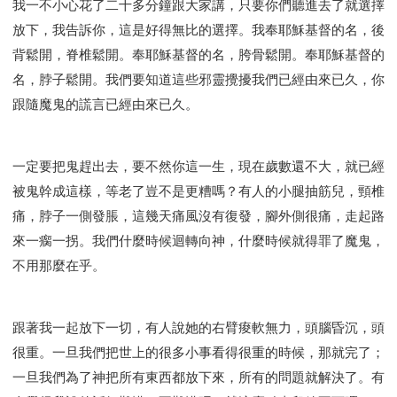
我一不小心花了二十多分鐘跟大家講，只要你們聽進去了就選擇
放下，我告訴你，這是好得無比的選擇。我奉耶穌基督的名，後
背鬆開，脊椎鬆開。奉耶穌基督的名，胯骨鬆開。奉耶穌基督的
名，脖子鬆開。我們要知道這些邪靈攪擾我們已經由來已久，你
跟隨魔鬼的謊言已經由來已久。
一定要把鬼趕出去，要不然你這一生，現在歲數還不大，就已經
被鬼幹成這樣，等老了豈不是更糟嗎？有人的小腿抽筋兒，頸椎
痛，脖子一側發脹，這幾天痛風沒有復發，腳外側很痛，走起路
來一瘸一拐。我們什麼時候迴轉向神，什麼時候就得罪了魔鬼，
不用那麼在乎。
跟著我一起放下一切，有人說她的右臂痠軟無力，頭腦昏沉，頭
很重。一旦我們把世上的很多小事看得很重的時候，那就完了；
一旦我們為了神把所有東西都放下來，所有的問題就解決了。有