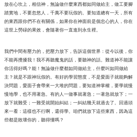
研習會02 - 醫治釋放
研習會02 - 如何查聖經
放在心坎上，相信神，無論做什麼東西都如同做給主，做工要腳
研習會02 - 得著命定成為祝福
踏實地，不要忽悠人，千萬不要玩假的。要知道總有一天，所有
的東西跟你們不在有關係，如果你在神面前是個忠心的人，你在
研習會02 - 得勝教會的啟示
研習會02 - 教會的牧養
這世上勞碌的果效，會隨著你一直進到永生裡。
研習會03 - 醫治釋放特會
研習會03 - 成為門徒特會
我們中間有壓力的，把壓力放下，告訴這個世界：從今以後，你
不能再攪擾我！我不再聽魔鬼的話，要聽神的話。難道神不能讓
你活得好嗎？能！無論做什麼都如同做給主，什麼叫如同做給
主？就是不跟神玩假的。有好的學習態度，不是愛面子就能夠解
決問題，愛面子會帶來一大堆的問題，要知道神掌權，要學就慢
慢地學，也不用著急。有的人一做事就著急；一著急就放下；一
放下就難受；一難受就開始糾結；一糾結幾天就過去了。回過頭
來一看：這樣也不行啊，還得學。咱們就放下這些東西，因為這
些都是敗壞你的，聽得懂嗎？