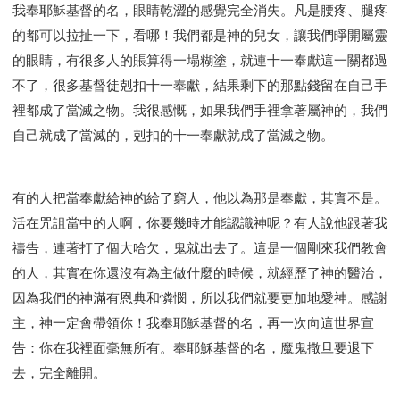
我奉耶穌基督的名，眼睛乾澀的感覺完全消失。凡是腰疼、腿疼
的都可以拉扯一下，看哪！我們都是神的兒女，讓我們睜開屬靈
的眼睛，有很多人的賬算得一塌糊塗，就連十一奉獻這一關都過
不了，很多基督徒剋扣十一奉獻，結果剩下的那點錢留在自己手
裡都成了當滅之物。我很感慨，如果我們手裡拿著屬神的，我們
自己就成了當滅的，剋扣的十一奉獻就成了當滅之物。
有的人把當奉獻給神的給了窮人，他以為那是奉獻，其實不是。
活在咒詛當中的人啊，你要幾時才能認識神呢？有人說他跟著我
禱告，連著打了個大哈欠，鬼就出去了。這是一個剛來我們教會
的人，其實在你還沒有為主做什麼的時候，就經歷了神的醫治，
因為我們的神滿有恩典和憐憫，所以我們就要更加地愛神。感謝
主，神一定會帶領你！我奉耶穌基督的名，再一次向這世界宣
告：你在我裡面毫無所有。奉耶穌基督的名，魔鬼撒旦要退下
去，完全離開。