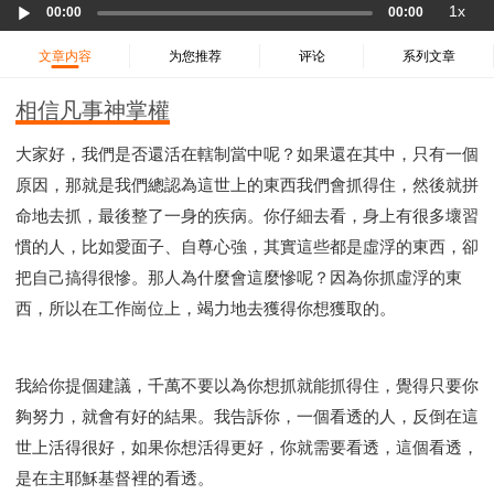
Audio
37 哈該書
38 撒迦利亞書
39 瑪拉基書
1x
00:00
00:00
Player
40 馬太福音
41 馬可福音
42 路加福音
文章内容
为您推荐
评论
系列文章
43 約翰福音
44 使徒行傳
45 羅馬書
46 哥林多前書
47 哥林多後書
48 加拉太書
相信凡事神掌權
49 以弗所書
50 腓利比書
51 歌羅西書
大家好，我們是否還活在轄制當中呢？如果還在其中，只有一個
52 帖撒羅尼迦前書
53 帖撒羅尼迦後書
原因，那就是我們總認為這世上的東西我們會抓得住，然後就拼
54 提摩太前書
55 提摩太後書
56 提多書
命地去抓，最後整了一身的疾病。你仔細去看，身上有很多壞習
57 腓利門書
58 希伯來書
59 雅各書
62 約翰一書
慣的人，比如愛面子、自尊心強，其實這些都是虛浮的東西，卻
63 約翰二書
64 約翰三書
66 啟示錄
聖經故事
把自己搞得很慘。那人為什麼會這麼慘呢？因為你抓虛浮的東
教會
爭戰
信望愛
學習
時間管理和學習方法
西，所以在工作崗位上，竭力地去獲得你想獲取的。
愛神
喜樂
管理
信仰根基
命定
建立榮耀教會
趕鬼
認識魔鬼的詭計
神所喜悅的人
我給你提個建議，千萬不要以為你想抓就能抓得住，覺得只要你
彰顯神憤怒的器皿
新時代基督教變革研討會
夠努力，就會有好的結果。我告訴你，一個看透的人，反倒在這
神同在
傳道者的言語
信心
命定性格
世上活得很好，如果你想活得更好，你就需要看透，這個看透，
使徒保羅的神學體系
屬靈的世界
耶穌基督的喜訊
是在主耶穌基督裡的看透。