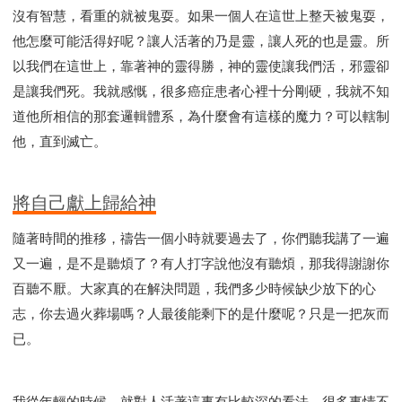
沒有智慧，看重的就被鬼耍。如果一個人在這世上整天被鬼耍，
他怎麼可能活得好呢？讓人活著的乃是靈，讓人死的也是靈。所
以我們在這世上，靠著神的靈得勝，神的靈使讓我們活，邪靈卻
是讓我們死。我就感慨，很多癌症患者心裡十分剛硬，我就不知
道他所相信的那套邏輯體系，為什麼會有這樣的魔力？可以轄制
他，直到滅亡。
將自己獻上歸給神
隨著時間的推移，禱告一個小時就要過去了，你們聽我講了一遍
又一遍，是不是聽煩了？有人打字說他沒有聽煩，那我得謝謝你
百聽不厭。大家真的在解決問題，我們多少時候缺少放下的心
志，你去過火葬場嗎？人最後能剩下的是什麼呢？只是一把灰而
已。
我從年輕的時候，就對人活著這事有比較深的看法，很多事情不