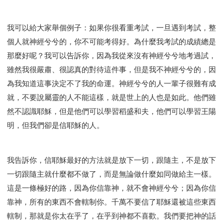
智慧與悟性
從轄制中得自由
破除屬世界的價值觀
"如何"
屬靈人的好習慣
打開天上祝福的窗口
我可以給大家舉個例子：如果你很看重考試，一旦遇到考試，整
神蹟系列
愚蠢系列
戰勝撒旦系列
得勝的性格
個人就神經兮兮的，你不可能考得好。為什麼我考試的成績總是
耶和華是引導我的牧羊人。
謹慎系列
開心地活著
那麼好呢？我可以告訴你，因為我從來沒有神經兮兮地考過試，
001B課程 - 解開迷思課程
001C課程 - 靈界故事
雖然我很嚴肅、很認真的對待這件事，但是我不神經兮兮的，因
004課程 - 華人命定神學理念
為我知道這事決定不了我的命運。神經兮兮的人一輩子很難有成
101課程 - 從尋求到信徒
102課程 - 醫治釋放中階
就，不要說屬靈的人不能這樣，就是世上的人也是如此。他們雖
103課程 - 聖經學習中階
201課程 - 從信徒到門徒
然不認識耶穌，但是他們可以學習稻盛和夫，他們可以學習王陽
301課程 - 領袖實操課程
302課程 - 新人接待
明，但我們卻是信耶穌的人。
308課程 - 牧養理論基礎培訓
Y131課程 - 主動學習
Y132課程 - 職業策劃
Y133課程 - 活出豐盛
我告訴你，信耶穌最好的方法就是放下一切，跟隨主，不是放下
Y134課程 - 動手實驗室
Y135課程 - 做人做事
一切跟隨主就什麼都不做了，而是無論做什麼如同做給主一樣。
Y136課程 - 如何學習
研習會01 - 醫治釋放
這是一條極好的路，因為你信靠神，就不會神經兮兮；因為你信
研習會01 - 如何讀聖經
研習會01 - 得著命定成為祝福
靠神，所有的東西不會轄制你。千萬不要信了耶穌還被這些東西
研習會01 - 得勝教會的啟示
研習會01 - 教會的牧養
轄制，那就是你太在乎了，在乎到神都不喜歡。我們要把神的話