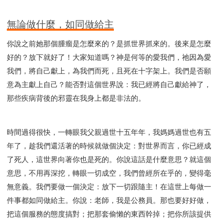
無論做什麼，如同做給主
你說之前她那個腫瘤是怎麼來的？是抓世界抓來的。後來是怎麼
好的？放下就好了！大家知道嗎？神是何等的愛我們，祂因為愛
我們，將自己獻上，為我們而死，且死在十字架上。我們是否願
意為主獻上自己？能否對這個世界說：我已經將自己獻給神了，
那些疾病背後的邪靈在我身上都是非法的。
時間過得很快，一轉眼我父親過世十五年年，我媽媽過世也有五
年了，趁我們還活著的時候就做個決定：對世界而言，你已經成
了死人，這世界向著你也是死的。你說這話是什麼意思？就這個
意思，不用再深挖，轉眼一切成空，我們曾經所在乎的，變得毫
無意義。我們要做一個決定：放下一切跟隨主！在這世上每做一
件事都如同做給主。你說：老師，我是公務員。那也要好好做，
把這個服務的態度搞對；把那套偷懶的東西幹掉；把你所該提供