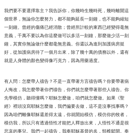
我們要不要選擇靠主？我告訴你，你幾時生幾時死，幾時離開這
個世界，無論你怎麼努力，都不能夠延長一刻鐘，也不能夠縮短
一刻鐘。曾經的傷痛已經消散；曾經所計較的東西已經變得毫無
意義，千萬不要以為你這麼做可以多活一刻鐘，那麼做少活一刻
鐘，其實你無論做什麼都毫無意義。你還以為進到加護病房挺
好，從加護病房待了一個月出來，除了幾十萬的債務以外，還有
就是人身體的顏色變得像巧克力，因為用藥過度。
有人問：怎麼帶人禱告？不是一直帶著方言禱告嗎？你要帶著病
人悔改，我怎麼帶著你們禱告，你們就怎麼帶著那些人禱告。你
先學模仿，聽得懂嗎？耶穌怎麼做，咱們就怎麼做。如果《聖
經》裡頭沒寫耶穌怎麼做，我們偏要去做，這不是沒事找事嗎？
因為咱們離像耶穌還差得太遠，你就開始模仿，模仿你的牧者，
模仿我，所以只有透過悟性才能把人釋放出來，人悟性不通是很
悲哀的事兒。我們一起禱告，我奉耶穌基督的名，頸椎鬆開。奉