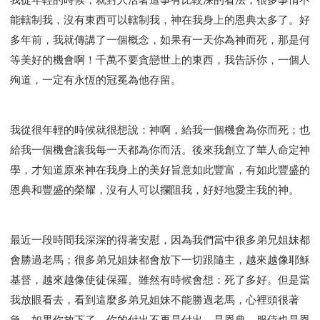
能轄制我，沒有東西可以轄制我，神在我身上的恩典太多了。好
多年前，我就傳講了一個概念，如果有一天你為神而死，那是何
等美好的機會啊！千萬不要貪戀世上的東西，我告訴你，一個人
殉道，一定有永恆的冠冕為他存留。
我從很年輕的時候就很想說：神啊，給我一個機會為你而死；也
給我一個機會讓我每一天都為你而活。後來我創立了華人命定神
學，才知道原來神在我身上的美好旨意如此豐富，有如此豐盛的
恩典和豐盛的榮耀，沒有人可以攔阻我，好好地愛主我的神。
最近一段時間我深深的得著安慰，因為我們當中很多弟兄姐妹都
會勝過老馬；很多弟兄姐妹都會放下一切跟隨主，越來越像耶穌
基督，越來越像使徒保羅。雖然有時候會想：死了多好。但是當
我放眼看去，看到這麼多弟兄姐妹不能勝過老馬，心裡頭很著
急。如果你放下了，你的付出不再是付出，是恩典，服侍也是恩