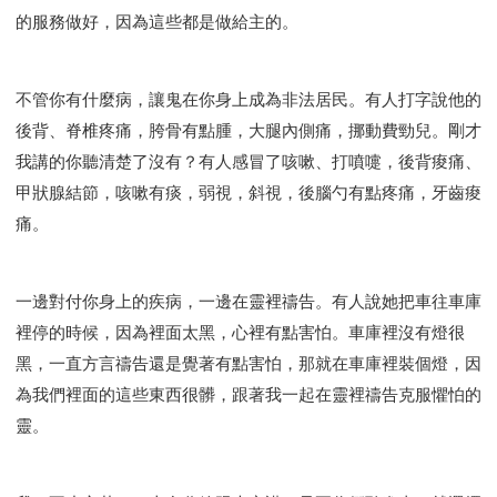
的服務做好，因為這些都是做給主的。
不管你有什麼病，讓鬼在你身上成為非法居民。有人打字說他的
後背、脊椎疼痛，胯骨有點腫，大腿內側痛，挪動費勁兒。剛才
我講的你聽清楚了沒有？有人感冒了咳嗽、打噴嚏，後背痠痛、
甲狀腺結節，咳嗽有痰，弱視，斜視，後腦勺有點疼痛，牙齒痠
痛。
一邊對付你身上的疾病，一邊在靈裡禱告。有人說她把車往車庫
裡停的時候，因為裡面太黑，心裡有點害怕。車庫裡沒有燈很
黑，一直方言禱告還是覺著有點害怕，那就在車庫裡裝個燈，因
為我們裡面的這些東西很髒，跟著我一起在靈裡禱告克服懼怕的
靈。