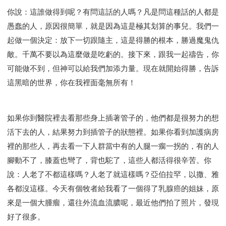
你說：這誰做得到呢？有問這話的人嗎？凡是問這種話的人都是
愚蠢的人，原因很簡單，就是因為這是極其划算的事兒。我們一
起做一個決定：放下一切跟隨主，這是得勝的根本，勝過魔鬼仇
敵。千萬不要以為這麼做是吃虧的。接下來，跟我一起禱告，你
可能做不到，但神可以給我們加添力量。現在就開始得勝，告訴
這黑暗的世界，你在我裡面毫無所有！
如果你到醫院裡去看那些身上插著管子的，他們都是很努力的想
活下去的人，結果努力到插管子的狀態裡。如果你看到加護病房
裡的那些人，再去看一下人群當中有的人腿一瘸一拐的，有的人
腳動不了，膝蓋也彎了，背也駝了，這些人都活得很辛苦。你
說：人老了不都這樣嗎？人老了就這樣嗎？亞伯拉罕，以撒、雅
各都沒這樣。今天有個牧者給我看了一個得了乳腺癌的姐妹，原
來是一個大腫瘤，還往外流血流膿呢，最近他們拍了照片，發現
好了很多。