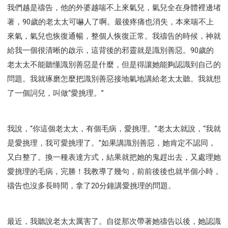
智慧與悟性
從轄制中得自由
破除屬世界的價值觀
我們越是禱告，他的外婆越喘不上來氣兒，氣兒全在身體裡邊堵
"如何"
屬靈人的好習慣
打開天上祝福的窗口
著，90歲的老太太可嚇人了啊。最後疼痛也消失，本來喘不上
神蹟系列
愚蠢系列
戰勝撒旦系列
得勝的性格
來氣，氣兒也恢復通暢，整個人恢復正常。我禱告的時候，神就
耶和華是引導我的牧羊人。
謹慎系列
開心地活著
給我一個很清晰的啟示，這背後的邪靈就是識別善惡。90歲的
老太太不能聽懂識別善惡是什麼，但是得讓她能夠認識到自己的
001B課程 - 解開迷思課程
001C課程 - 靈界故事
問題。我就琢磨怎麼把識別善惡接地氣地講給老太太聽。我就想
004課程 - 華人命定神學理念
了一個詞兒，叫做“愛挑理。”
101課程 - 從尋求到信徒
102課程 - 醫治釋放中階
103課程 - 聖經學習中階
201課程 - 從信徒到門徒
301課程 - 領袖實操課程
302課程 - 新人接待
我說，“你這個老太太，有個毛病，愛挑理。”老太太就說，“我就
308課程 - 牧養理論基礎培訓
Y131課程 - 主動學習
是愛挑理，我可愛挑理了。”如果講識別善惡，她肯定不認同，
Y132課程 - 職業策劃
Y133課程 - 活出豐盛
又白整了。換一種表達方式，結果就把她的鬼趕出去，又處理她
愛挑理的毛病，完勝！我教導了幾句，前前後後也就半個小時，
Y134課程 - 動手實驗室
Y135課程 - 做人做事
禱告也沒多長時間，拿了20分鐘講愛挑理的問題。
Y136課程 - 如何學習
研習會01 - 醫治釋放
研習會01 - 如何讀聖經
研習會01 - 得著命定成為祝福
研習會01 - 得勝教會的啟示
研習會01 - 教會的牧養
最近，我聽說老太太厲害了。自從那次帶著她禱告以後，她認識