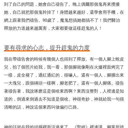
研習會02 - 醫治釋放
研習會02 - 如何查聖經
到了自己的問題，她會自己禱告了。晚上偶爾那個鬼再來攪擾
研習會02 - 得著命定成為祝福
她，自己就把那個鬼幹掉了！身體越來越好，還學會用手機，在
研習會02 - 得勝教會的啟示
研習會02 - 教會的牧養
網上跟著我們禱告。90歲了，魔鬼想搞她都搞不了！我們醫治
釋放的力道越來越厲害，大家都要做這樣趕鬼的人！
研習會03 - 醫治釋放特會
研習會03 - 成為門徒特會
要有尋求的心志，提升趕鬼的力度
我在帶禱告會的時候有幾個人也得到了釋放。有一個人腳上蛻皮
兒，拍了個照片給我，我一看，那個腳就像剛在火爐裡面烤完了
一樣，皮全褪了，通紅通紅的，很嚇人。還有一個人，腳腫出來
一大塊兒，跟個磚頭一樣啊，腳老肥了。還有一個人腳痛。禱告
著禱告著，我說琢磨這是個啥東西啊？東西沒整對，人裡邊是知
道的，倒過來倒過去不知道是個啥。神很奇妙，神就給我一句很
清晰的話，神說這個東西叫做偏行己路。
神的話就在我的頭腦裡面活過來了，《聖經》裡邊講，腳掌所踏