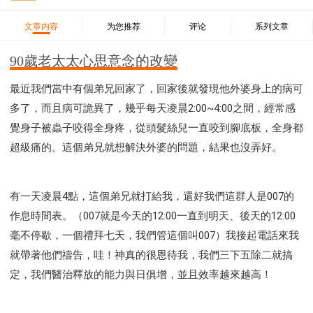
37 哈該書
38 撒迦利亞書
39 瑪拉基書
40 馬太福音
41 馬可福音
42 路加福音
文章内容
为您推荐
评论
系列文章
43 約翰福音
44 使徒行傳
45 羅馬書
90歲老太太心思意念的改變
46 哥林多前書
47 哥林多後書
48 加拉太書
49 以弗所書
50 腓利比書
51 歌羅西書
最近我們當中有個弟兄回家了，回家後就發現他外婆身上的病可
多了，而且病可詭異了，幾乎每天凌晨2:00~4:00之間，經常感
52 帖撒羅尼迦前書
53 帖撒羅尼迦後書
覺身子被蟲子咬得全身疼，從頭髮絲兒一直咬到腳底板，全身都
54 提摩太前書
55 提摩太後書
56 提多書
超級痛的。這個弟兄就想解決外婆的問題，結果也沒弄好。
57 腓利門書
58 希伯來書
59 雅各書
62 約翰一書
63 約翰二書
64 約翰三書
66 啟示錄
聖經故事
教會
爭戰
信望愛
學習
時間管理和學習方法
有一天凌晨4點，這個弟兄就打給我，還好我們這群人是007的
愛神
喜樂
管理
信仰根基
命定
建立榮耀教會
作息時間表。（007就是今天的12:00一直到明天、後天的12:00
趕鬼
認識魔鬼的詭計
神所喜悅的人
毫不停歇，一個禮拜七天，我們管這個叫007）我接起電話來我
就帶著他們禱告，哇！神真的很恩待我，我們三下五除二就搞
彰顯神憤怒的器皿
新時代基督教變革研討會
定，我們醫治釋放的能力與日俱增，並且效率越來越高！
神同在
傳道者的言語
信心
命定性格
使徒保羅的神學體系
屬靈的世界
耶穌基督的喜訊