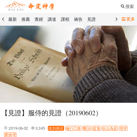
搜索
更多
最新
推薦
查經
講道
課程
祷告
見證
命定音樂
命定書屋
命定奉獻
命定神學
留言板
禱告精選
查經精選
講道精選
課程精選
見證精選
101課程
創世記
馬太福音
傳道書
洗禮禮文
聖餐禮文
01 創世記
02 出埃及記
03 利未記
04 民數記
05 申命記
06 約書亞記
07 士師記
08 路得記
09 撒母耳記上
10 撒母耳記下
11 列王紀上
12 列王紀下
15 以斯拉記
16 尼希米記
17 以斯帖記
18 約伯記
19 詩篇
20 箴言
21 傳道書
23 以賽亞書
【見證】服侍的見證（20190602）
25 耶利米哀歌
27 但以理書
28 何西阿書
29 約珥書
30 阿摩司書
31 俄巴底亞書
32 約拿書
2019-06-02
3,345
識別善惡
偏行己路
醫治
趕鬼
自以為是
尋求
33 彌迦書
34 那鴻書
35 哈巴谷書
36 西番雅書
愛挑理