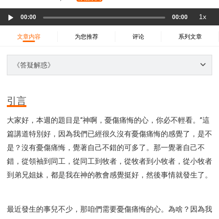
37 哈該書
38 撒迦利亞書
39 瑪拉基書
Audio
1x
40 馬太福音
41 馬可福音
42 路加福音
00:00
00:00
Player
43 約翰福音
44 使徒行傳
45 羅馬書
文章内容
为您推荐
评论
系列文章
46 哥林多前書
47 哥林多後書
48 加拉太書
49 以弗所書
50 腓利比書
51 歌羅西書
《答疑解惑》
52 帖撒羅尼迦前書
53 帖撒羅尼迦後書
54 提摩太前書
55 提摩太後書
56 提多書
引言
57 腓利門書
58 希伯來書
59 雅各書
62 約翰一書
大家好，本週的題目是“神啊，憂傷痛悔的心，你必不輕看。”這
63 約翰二書
64 約翰三書
66 啟示錄
聖經故事
篇講道特別好，因為我們已經很久沒有憂傷痛悔的感覺了，是不
教會
爭戰
信望愛
學習
時間管理和學習方法
是？沒有憂傷痛悔，覺著自己不錯的可多了。那一覺著自己不
愛神
喜樂
管理
信仰根基
命定
建立榮耀教會
錯，從領袖到同工，從同工到牧者，從牧者到小牧者，從小牧者
趕鬼
認識魔鬼的詭計
神所喜悅的人
到弟兄姐妹，都是我在神的教會感覺挺好，然後事情就發生了。
彰顯神憤怒的器皿
新時代基督教變革研討會
神同在
傳道者的言語
信心
命定性格
使徒保羅的神學體系
屬靈的世界
耶穌基督的喜訊
最近發生的事兒不少，那咱們需要憂傷痛悔的心。為啥？因為我