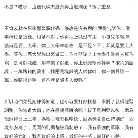
不是？哎呀，這個代碼怎麼寫得這麼爛呢？拆了重整。
不肯改就在原來那套爛代碼上修改是沒有用的,我得告訴你，做
事情也是這樣。根基不對，你再往上貼沒有用。小孩兒學習,然
後就是要上大學。你上大學幹啥去，是不是？不，我就是要上大
學。等你上完大學你出來做工，你咋辦呢？上大學作業有人幫你
寫，是可以花錢。那畢業了以後，你上班誰幫你幹啊？按我的話
說，一萬塊錢的薪水，找兩萬塊錢的人給你幹，你一個月賠一
萬，你賠得起啊，這不就是錢多人傻嗎？
所以咱們弟兄姐妹得知道，從小就要打好根基，不對了就得趕緊
調整。你知道大衛，他在憂傷痛悔啥呢？殺了烏利亞以後，因為
他睡得日上三竿，為啥心裡都很暢快，因為覺著自己特別好。四
境都安穩了，周圍的列國都被我制服了，我有最強的軍隊，我有
最好的元帥，我有最好的上將，最好的中將，最好的小將。