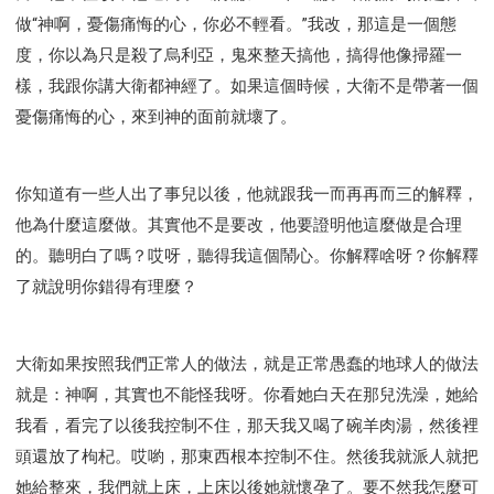
做“神啊，憂傷痛悔的心，你必不輕看。”我改，那這是一個態
度，你以為只是殺了烏利亞，鬼來整天搞他，搞得他像掃羅一
樣，我跟你講大衛都神經了。如果這個時候，大衛不是帶著一個
憂傷痛悔的心，來到神的面前就壞了。
你知道有一些人出了事兒以後，他就跟我一而再再而三的解釋，
他為什麼這麼做。其實他不是要改，他要證明他這麼做是合理
的。聽明白了嗎？哎呀，聽得我這個鬧心。你解釋啥呀？你解釋
了就說明你錯得有理麼？
大衛如果按照我們正常人的做法，就是正常愚蠢的地球人的做法
就是：神啊，其實也不能怪我呀。你看她白天在那兒洗澡，她給
我看，看完了以後我控制不住，那天我又喝了碗羊肉湯，然後裡
頭還放了枸杞。哎喲，那東西根本控制不住。然後我就派人就把
她給整來，我們就上床，上床以後她就懷孕了。要不然我怎麼可