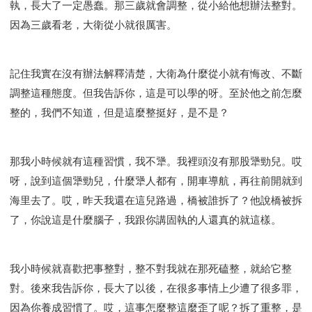
執，長大了一定愚蠢。那三歲就會調整，從小給他想辦法整對。
因為三歲看老，大衛從小就很厲害。
記住我實在沒有辦法解釋清楚，大衛為什麼從小就有悔改、不斷
調整這種態度。但我告訴你，這是可以學的呀。至於他之前怎麼
整的，我們不知道，但是這麼整挺好，是不是？
那我小時候就有這種習慣，我不犟。我裡頭沒有那股犟勁兒。哎
呀，說到這個犟勁兒，什麼犟人都有，開車導航，再往前開就到
海里去了。哎，昨天我還在這兒路過，橋被誰拆了？他說橋被拆
了，你說這是什麼腦子，我跟你講固執的人還真的就這樣。
我小時候就喜歡把事整對，整不對我就在那死磕整，就給它整
對。後來我告訴你，長大了以後，在很多事情上少遭了很多罪，
因為你養成習慣了。哎，這事怎麼整這麼歪了呢？拆了重整，是