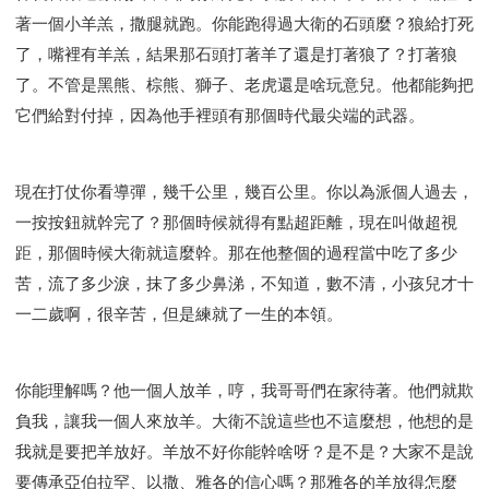
著一個小羊羔，撒腿就跑。你能跑得過大衛的石頭麼？狼給打死
了，嘴裡有羊羔，結果那石頭打著羊了還是打著狼了？打著狼
了。不管是黑熊、棕熊、獅子、老虎還是啥玩意兒。他都能夠把
它們給對付掉，因為他手裡頭有那個時代最尖端的武器。
現在打仗你看導彈，幾千公里，幾百公里。你以為派個人過去，
一按按鈕就幹完了？那個時候就得有點超距離，現在叫做超視
距，那個時候大衛就這麼幹。那在他整個的過程當中吃了多少
苦，流了多少淚，抹了多少鼻涕，不知道，數不清，小孩兒才十
一二歲啊，很辛苦，但是練就了一生的本領。
你能理解嗎？他一個人放羊，哼，我哥哥們在家待著。他們就欺
負我，讓我一個人來放羊。大衛不說這些也不這麼想，他想的是
我就是要把羊放好。羊放不好你能幹啥呀？是不是？大家不是說
要傳承亞伯拉罕、以撒、雅各的信心嗎？那雅各的羊放得怎麼