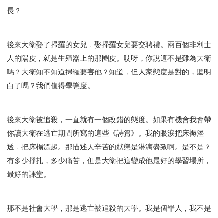
長？
後來大衛娶了掃羅的女兒，娶掃羅女兒要交聘禮。兩百個非利士
人的陽皮，就是生殖器上的那圈皮。哎呀，你說這不是難為大衛
嗎？大衛知不知道掃羅要害他？知道，但人家態度是對的，聽明
白了嗎？我們值得學態度。
後來大衛被追殺，一直就有一個改錯的態度。如果有機會我會帶
你讀大衛在逃亡期間所寫的這些《詩篇》。我的眼淚把床褥溼
透，把床榻漂起。那描述人辛苦的狀態是淋漓盡致啊。是不是？
有多少掙扎，多少痛苦，但是大衛把這變成他最好的學習場所，
最好的課堂。
那不是社會大學，那是逃亡被追殺的大學。我是個罪人，我不是