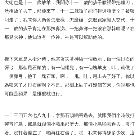
大衛也是十一二歲放羊，我問你十一二歲的孩子腰裡帶把鐮刀，
然後放羊去了，那狼來了，十一二歲孩子能打得過狼麼？羊被狼
叼走了，我問你大衛會怎麼樣，怎麼辦，怎麼跟家裡人交代。十
一二歲的孩子肯定在那抹鼻涕。一把鼻涕一把淚在那幹啥呢？在
那兒求神，他知道有一位神。神是可以幫助他的。
接下來這是大衛外傳，他哭著哭著神給一個啟示，做一個甩石的
彈弓，那個甩石頭的，有一個繩兒，有一個塊羊皮，咔，就做了
一個彈弓，撿了一塊石頭。啊，一甩。哇，甩出去了好了。你以
為狼來了才甩石頭啊？不是。那樹上結了好幾個芒果，你說那也
可能是蘋果，是獼猴桃也行。
一二三四五六七八九十，拿那石頭啪丟過去。就跟我們小時候打
彈弓打鳥，那鳥就跟個小蘋果那麼大。那個小鳥啪丟過去，沒打
著。沒打著偏左了，啪再往右偏了。啪，我問你得練多少次。這