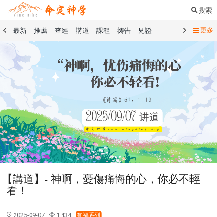
搜索
更多
最新
推薦
查經
講道
課程
祷告
見證
命定音樂
命定書屋
命定奉獻
命定神學
留言板
禱告精選
查經精選
講道精選
課程精選
見證精選
101課程
創世記
馬太福音
傳道書
洗禮禮文
聖餐禮文
01 創世記
02 出埃及記
03 利未記
04 民數記
05 申命記
06 約書亞記
07 士師記
08 路得記
09 撒母耳記上
10 撒母耳記下
11 列王紀上
12 列王紀下
15 以斯拉記
16 尼希米記
17 以斯帖記
18 約伯記
19 詩篇
20 箴言
21 傳道書
23 以賽亞書
【講道】- 神啊，憂傷痛悔的心，你必不輕
25 耶利米哀歌
27 但以理書
28 何西阿書
看！
29 約珥書
30 阿摩司書
31 俄巴底亞書
32 約拿書
33 彌迦書
34 那鴻書
35 哈巴谷書
36 西番雅書
2025-09-07
1,434
有福系列