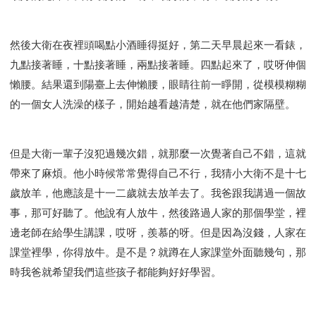
然後大衛在夜裡頭喝點小酒睡得挺好，第二天早晨起來一看錶，
九點接著睡，十點接著睡，兩點接著睡。四點起來了，哎呀伸個
懶腰。結果還到陽臺上去伸懶腰，眼睛往前一睜開，從模模糊糊
的一個女人洗澡的樣子，開始越看越清楚，就在他們家隔壁。
但是大衛一輩子沒犯過幾次錯，就那麼一次覺著自己不錯，這就
帶來了麻煩。他小時候常常覺得自己不行，我猜小大衛不是十七
歲放羊，他應該是十一二歲就去放羊去了。我爸跟我講過一個故
事，那可好聽了。他說有人放牛，然後路過人家的那個學堂，裡
邊老師在給學生講課，哎呀，羨慕的呀。但是因為沒錢，人家在
課堂裡學，你得放牛。是不是？就蹲在人家課堂外面聽幾句，那
時我爸就希望我們這些孩子都能夠好好學習。