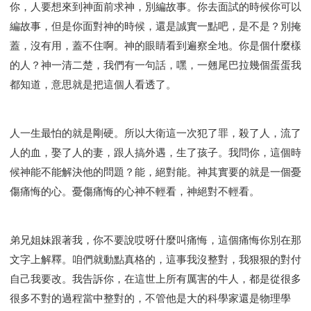
你，人要想來到神面前求神，別編故事。你去面試的時候你可以
編故事，但是你面對神的時候，還是誠實一點吧，是不是？別掩
蓋，沒有用，蓋不住啊。神的眼睛看到遍察全地。你是個什麼樣
的人？神一清二楚，我們有一句話，嘿，一翹尾巴拉幾個蛋蛋我
都知道，意思就是把這個人看透了。
人一生最怕的就是剛硬。所以大衛這一次犯了罪，殺了人，流了
人的血，娶了人的妻，跟人搞外遇，生了孩子。我問你，這個時
候神能不能解決他的問題？能，絕對能。神其實要的就是一個憂
傷痛悔的心。憂傷痛悔的心神不輕看，神絕對不輕看。
弟兄姐妹跟著我，你不要說哎呀什麼叫痛悔，這個痛悔你別在那
文字上解釋。咱們就動點真格的，這事我沒整對，我狠狠的對付
自己我要改。我告訴你，在這世上所有厲害的牛人，都是從很多
很多不對的過程當中整對的，不管他是大的科學家還是物理學