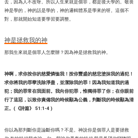
去，因為人不改呀。所以人生來就是個罪，都是後天學的。敬畏
神是學的，神的話是學的，神的邏輯體系是學來的呀。這個不
對，那就開始知道要學習要調整。
神是拯救我的神
那我生來就是個罪人怎麼辦？因為神是拯救我的神。
神啊，求你按你的慈愛憐恤我！按你豐盛的慈悲塗抹我的過犯！
求你將我的罪孽洗除淨盡，並潔除我的罪！因為我知道我的過
犯；我的罪常在我面前。我向你犯罪，惟獨得罪了你；在你眼前
行了這惡，以致你責備我的時候顯為公義，判斷我的時候顯為清
正。(《詩篇》 51:1-4 )
你以為那判斷你是論斷你嗎？不是。神說你是個罪人是要拯救