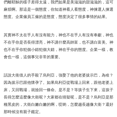
們離耶穌的樣子差得太遠，我們如果是美滋滋的甜滋滋的，這可
智慧與悟性
從轄制中得自由
破除屬世界的價值觀
麻煩啊。那這是一個態度，你知道神看人看態度，神揀選人揀選
"如何"
屬靈人的好習慣
打開天上祝福的窗口
態度。企業僱員工僱的是態度，態度決定了很多事情的結果。
神蹟系列
愚蠢系列
戰勝撒旦系列
得勝的性格
耶和華是引導我的牧羊人。
謹慎系列
開心地活著
001B課程 - 解開迷思課程
001C課程 - 靈界故事
其實神不太在乎人有沒有能力，神也不在乎人有沒有奉獻，神也
004課程 - 華人命定神學理念
不在乎你是否長得漂亮，神不講什麼高帥富，也不講白富美。神
101課程 - 從尋求到信徒
102課程 - 醫治釋放中階
也不在乎你犯個小錯犯個大錯，神在乎你的態度。企業一樣，教
會也一樣，這個事兒非常的重要。
103課程 - 聖經學習中階
201課程 - 從信徒到門徒
301課程 - 領袖實操課程
302課程 - 新人接待
308課程 - 牧養理論基礎培訓
Y131課程 - 主動學習
話說大衛借人的手殺了烏利亞，強娶了他的老婆拔示巴，為啥？
Y132課程 - 職業策劃
Y133課程 - 活出豐盛
因為拔示巴跟他懷孕了。如果烏利亞從戰場上回來，跟他老婆上
Y134課程 - 動手實驗室
Y135課程 - 做人做事
床，又回戰場，就撿回一條命。是不是？等孩子生下來，這孩子
Y136課程 - 如何學習
研習會01 - 醫治釋放
長得怎麼這麼像大衛呢？大家都在猜疑呢，是不是？烏利亞是那
研習會01 - 如何讀聖經
研習會01 - 得著命定成為祝福
種黑皮的，大衛白嫩白嫩的啊，哎喲，怎麼越長越像大衛？還好
那時候沒有親子鑑定。
研習會01 - 得勝教會的啟示
研習會01 - 教會的牧養