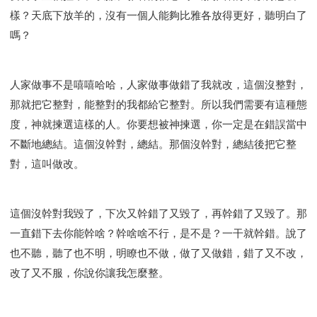
樣？天底下放羊的，沒有一個人能夠比雅各放得更好，聽明白了
嗎？
人家做事不是嘻嘻哈哈，人家做事做錯了我就改，這個沒整對，
那就把它整對，能整對的我都給它整對。所以我們需要有這種態
度，神就揀選這樣的人。你要想被神揀選，你一定是在錯誤當中
不斷地總結。這個沒幹對，總結。那個沒幹對，總結後把它整
對，這叫做改。
這個沒幹對我毀了，下次又幹錯了又毀了，再幹錯了又毀了。那
一直錯下去你能幹啥？幹啥啥不行，是不是？一干就幹錯。說了
也不聽，聽了也不明，明瞭也不做，做了又做錯，錯了又不改，
改了又不服，你說你讓我怎麼整。