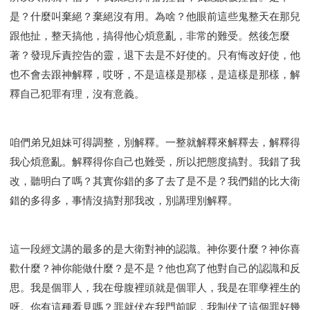
是？什麼叫棄絕？棄絕沒有用。為啥？他眼前這些鬼整天在那兒
跟他扯，整天搞他，搞得他心煩意亂，非常的難受。然後怎麼
著？發現斥責控告的靈，退下去是不好使的。只有悔改好使，他
也不會去跟神解釋，哎呀，不是這樣是那樣，是這樣是那樣，解
釋自己犯罪有理，沒有意義。
咱們弟兄姐妹可得調整，別解釋。一整就解釋來解釋去，解釋得
我心煩意亂。解釋得你自己也難受，所以把態度搞對。我錯了我
改，聽明白了嗎？其實你錯的多了去了是不是？我們錯的比大衛
錯的多得多，事情沒搞對那我改，別講理別解釋。
這一段經文講的最多的是大衛對神的認識。神你要什麼？神你喜
歡什麼？神你能做什麼？是不是？他也寫了他對自己的認識和反
思。我是個罪人，我在母腹裡頭就是個罪人，我是在罪孽裡生的
呀。你有這種看見嗎？罪就伏在我門前呢，我制伏了這個罪好幾