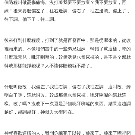
個過程叫做憂傷痛悔。沒打著我要不要放棄？我不要放棄，再
練！後來要麼偏左了，往右邊調。偏右了，往左邊調。偏上了，
往下調。偏下了，往上調。
後來打到什麼程度，打到了就是百發百中，那是從哪來的，從改
裡頭來的。不像咱們當中的一些弟兄姐妹，幹錯了就這樣，乾的
什麼玩意兒，呲牙咧嘴的，幹個活兒水當尿褲的，是不是？那就
幹成那樣能掙錢呢？人不讓你賠錢就不錯了。
什麼叫做改，我偏左了我往右調，偏右了我往左調，這叫改。聽
明白了嗎，這就叫改。幹成那個水當尿褲，呲牙咧嘴的還就這
樣。改了嗎？沒改下一次還是那個呲牙咧嘴的東西。結果這越調
越好，越調越好，神就與大衛同在。
神就喜歡這樣的人，我問你練完了以後，狼來了。狼來了嘴裡叼