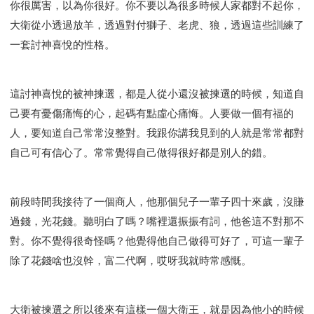
你很厲害，以為你很好。你不要以為很多時候人家都對不起你，
大衛從小透過放羊，透過對付獅子、老虎、狼，透過這些訓練了
一套討神喜悅的性格。
這討神喜悅的被神揀選，都是人從小還沒被揀選的時候，知道自
己要有憂傷痛悔的心，起碼有點虛心痛悔。人要做一個有福的
人，要知道自己常常沒整對。我跟你講我見到的人就是常常都對
自己可有信心了。常常覺得自己做得很好都是別人的錯。
前段時間我接待了一個商人，他那個兒子一輩子四十來歲，沒賺
過錢，光花錢。聽明白了嗎？嘴裡還振振有詞，他爸這不對那不
對。你不覺得很奇怪嗎？他覺得他自己做得可好了，可這一輩子
除了花錢啥也沒幹，富二代啊，哎呀我就時常感慨。
大衛被揀選之所以後來有這樣一個大衛王，就是因為他小的時候