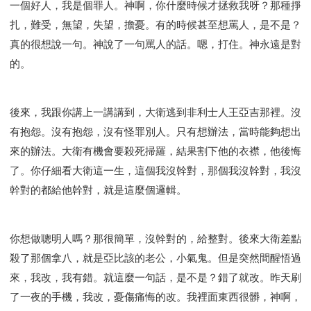
一個好人，我是個罪人。神啊，你什麼時候才拯救我呀？那種掙
扎，難受，無望，失望，擔憂。有的時候甚至想罵人，是不是？
真的很想說一句。神說了一句罵人的話。嗯，打住。神永遠是對
的。
後來，我跟你講上一講講到，大衛逃到非利士人王亞吉那裡。沒
有抱怨。沒有抱怨，沒有怪罪別人。只有想辦法，當時能夠想出
來的辦法。大衛有機會要殺死掃羅，結果割下他的衣襟，他後悔
了。你仔細看大衛這一生，這個我沒幹對，那個我沒幹對，我沒
幹對的都給他幹對，就是這麼個邏輯。
你想做聰明人嗎？那很簡單，沒幹對的，給整對。後來大衛差點
殺了那個拿八，就是亞比該的老公，小氣鬼。但是突然間醒悟過
來，我改，我有錯。就這麼一句話，是不是？錯了就改。昨天刷
了一夜的手機，我改，憂傷痛悔的改。我裡面東西很髒，神啊，