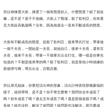
所以神揀選大衛，揀選了一個有態度的人。什麼態度？錯了就改
嘛，是不是？面子不值錢。大衛上了戰場，殺了歌利亞，你有看
見大衛趾高氣揚嗎？沒有。因為他過去一直有不斷成長的態度。
大衛有不斷成長的態度。從殺了歌利亞，後來帶兵打仗，帶著做
一個千夫長，一開始是一夫長，就他自己，後來十夫長，還有百
夫長，後來千夫長，帶著一千個軍兵出去打仗。哪一樣是你事先
知道的？不都是後來學的嗎？殺了歌利亞，就是靠他小時候練的
那個彈弓啊，帶兵出去，百戰百勝。
所以弟兄姐妹，你要想活出神的形象，活出討神喜悅那種蒙福的
樣子，就得學呀。是不是？你不學怎麼整？我問你去年成長了
嗎？前年成長了嗎？過去五年成長了嗎？還是那個老樣子嗎？成
長啥？啥也沒幹，解決了啥問題？啥問題也沒解決，那怎麼成