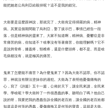
能把她老公烏利亞給殺掉呢？這不是我的錯兒。
大衛要是這麼跟神說，那就完了，大衛肯定得掃羅的病，精神
病。其實這個期間殺了烏利亞，娶了拔示巴，事情已經告一段
落，但是精神病的靈來了。大家不知道啊，精神病、憂鬱症是非
常痛苦的病，你知道不？啥事沒有等著痛苦，你能理解嗎？它不
是說胯骨疼，膝蓋疼，頸椎疼，還是什麼頭疼，都不是。而是啥
毛病都沒有，就是極其的痛苦。
鬼來了怎麼能不痛苦？為什麼鬼來了？因為大衛不認罪。你不認
罪，神就沒有辦法塗抹你的過犯。大衛為了表明他憂傷痛悔的
心，寫了《詩篇》五十一篇，公佈於天下，讓全民來讀，全民來
學。學啥呢？學大衛幹了一件很愚蠢的事。聽明白了嗎？他自己
說的呀，我要把我的愚蠢告訴全國的老百姓，讓全國的老百姓都
知道這是何等的愚蠢，憂傷痛悔又是何等的寶貴，這就是大衛。