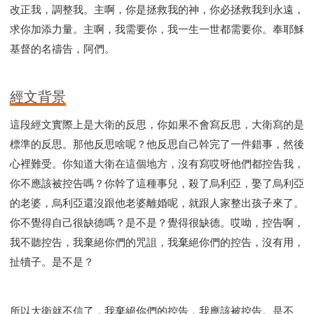
改正我，調整我。主啊，你是拯救我的神，你必拯救我到永遠，
求你加添力量。主啊，我需要你，我一生一世都需要你。奉耶穌
基督的名禱告，阿們。
經文背景
這段經文實際上是大衛的反思，你如果不會寫反思，大衛寫的是
標準的反思。那他反思啥呢？他反思自己幹完了一件錯事，然後
心裡難受。你知道大衛在這個地方，沒有寫哎呀他們都控告我，
你不應該被控告嗎？你幹了這種事兒，殺了烏利亞，娶了烏利亞
的老婆，烏利亞還沒跟他老婆離婚呢，就跟人家整出孩子來了。
你不覺得自己很缺德嗎？是不是？覺得很缺德。哎呦，控告啊，
我不聽控告，我棄絕你們的咒詛，我棄絕你們的控告，沒有用，
扯犢子。是不是？
所以大衛就不信了，我棄絕你們的控告，我應該被控告。是不