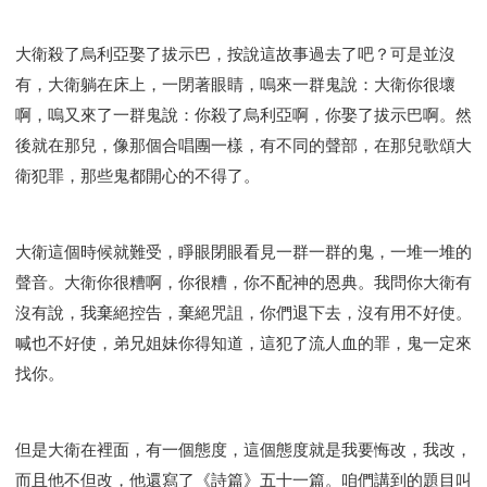
研習會02 - 醫治釋放
研習會02 - 如何查聖經
研習會02 - 得著命定成為祝福
大衛殺了烏利亞娶了拔示巴，按說這故事過去了吧？可是並沒
研習會02 - 得勝教會的啟示
研習會02 - 教會的牧養
有，大衛躺在床上，一閉著眼睛，嗚來一群鬼說：大衛你很壞
研習會03 - 醫治釋放特會
研習會03 - 成為門徒特會
啊，嗚又來了一群鬼說：你殺了烏利亞啊，你娶了拔示巴啊。然
後就在那兒，像那個合唱團一樣，有不同的聲部，在那兒歌頌大
衛犯罪，那些鬼都開心的不得了。
大衛這個時候就難受，睜眼閉眼看見一群一群的鬼，一堆一堆的
聲音。大衛你很糟啊，你很糟，你不配神的恩典。我問你大衛有
沒有說，我棄絕控告，棄絕咒詛，你們退下去，沒有用不好使。
喊也不好使，弟兄姐妹你得知道，這犯了流人血的罪，鬼一定來
找你。
但是大衛在裡面，有一個態度，這個態度就是我要悔改，我改，
而且他不但改，他還寫了《詩篇》五十一篇。咱們講到的題目叫