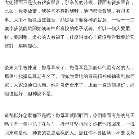
大衛裡面不是沒有很多聲音，那辛苦的時候，裡面有很多聲音，
比如：你要放棄，我爸爸不喜歡我呀，他們都欺負我，有很多
事。大衛不順從這些聲音。順從啥？順從神的旨意。一個十一二
歲小孩就能夠開始朝著神所喜悅的樣子活著。所以一個人要柔
軟，要調整。虛心的人有福了，什麼叫虛心？這沒整對我要給它
整對，那叫虛心。
後來大衛被揀選，撒母耳來了。撒母耳是那個年代最有名的人，
那個年代撒母耳老有名了。假如說當地的最高精神領袖來到你們
家，人家沒通知大衛。他哥哥們全來了，上面一看這個挺好，那
個也挺好，但神說不是。
這都挺好怎麼都不是呢？撒母耳就問耶西，你們家還有別的兒子
嗎？有一個小兒子在放羊，撒母耳堅持說：你把他找回來，一找
回來就是他，神要的就是這樣的人。記住你不要固執，不要以為