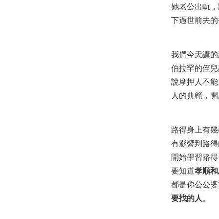
她老公出軌，
下過世前夫的
我們今天講的
伯拉罕的侄兒
說摩押人不能
人的典範，開
路得身上有幾
有影響到路得
開始學習路得
要知道
孝順和
都是你公公婆
要找的人
。