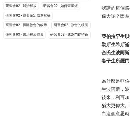
研習會02 - 醫治釋放
研習會02 - 如何查聖經
我講的這個路
偉大呢？因為
研習會02 - 得著命定成為祝福
研習會02 - 得勝教會的啟示
研習會02 - 教會的牧養
研習會03 - 醫治釋放特會
研習會03 - 成為門徒特會
亞伯拉罕生以
勒斯生希斯崙
合氏生波阿斯
妻子生所羅門；
為什麼是亞伯
生波阿斯，波
後來，利百加
猶大更偉大。
白這個意思就