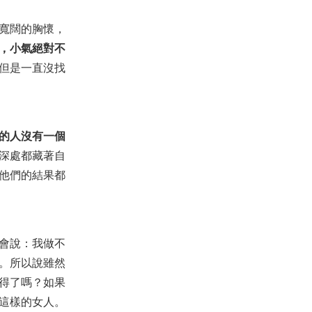
寬闊的胸懷，
，小氣絕對不
但是一直沒找
的人沒有一個
深處都藏著自
他們的結果都
會說：我做不
。所以說雖然
得了嗎？如果
這樣的女人。