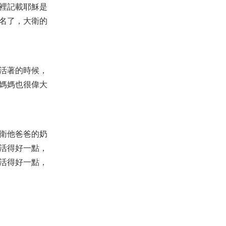
裡記載耶穌是
名了，大衛的
活著的時候，
媽媽也很偉大
衛他爸爸的奶
活得好一點，
活得好一點，