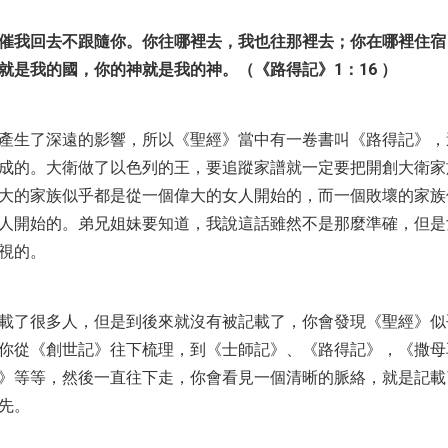
催我回去不跟隨你。你往哪裡去，我也往那裡去；你在哪裡住宿
就是我的國，你的神就是我的神。（《路得記》1：16 ）
產生了深遠的影響，所以《聖經》當中有一卷書叫《路得記》，
成的。大衛做了以色列的王，要追蹤家譜就一定要把開創大衛家
大的家族似乎都是從一個偉大的女人開始的，而一個敗壞的家族
人開始的。弟兄姐妹要知道，我說這話雖然不是那麼準確，但是
視的。
載了很多人，但是到後來就沒有被記載了，你會發現《聖經》似
你從《創世記》往下梳理，到《士師記》、《路得記》，《撒母
》等等，然後一直往下走，你會看見一個清晰的脈絡，就是記載
先。