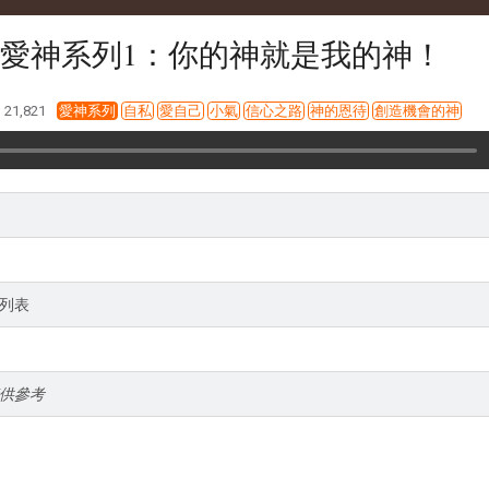
愛神系列1：你的神就是我的神！
21,821
愛神系列
自私
愛自己
小氣
信心之路
神的恩待
創造機會的神
列表
供參考