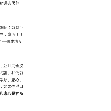
她還去照顧一
誰呢？就是亞
中，摩西明明
了一個成功女
，並且完全沒
咒詛。我們就
孝順、忠心。
，如果你滿口
和忠心是神所