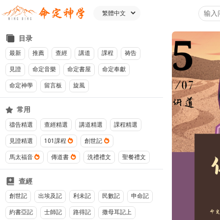
目录
最新
推薦
查經
講道
課程
祷告
見證
命定音樂
命定書屋
命定奉獻
命定神學
留言板
旋風
常用
禱告精選
查經精選
講道精選
課程精選
見證精選
101課程
創世記
馬太福音
傳道書
洗禮禮文
聖餐禮文
查經
創世記
出埃及記
利未記
民數記
申命記
約書亞記
士師記
路得記
撒母耳記上