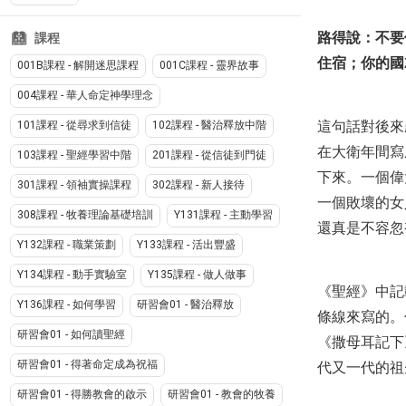
路得說：不要
課程
住宿；你的國
001B課程 - 解開迷思課程
001C課程 - 靈界故事
004課程 - 華人命定神學理念
這句話對後來
101課程 - 從尋求到信徒
102課程 - 醫治釋放中階
在大衛年間寫
103課程 - 聖經學習中階
201課程 - 從信徒到門徒
下來。一個偉
301課程 - 領袖實操課程
302課程 - 新人接待
一個敗壞的女
308課程 - 牧養理論基礎培訓
Y131課程 - 主動學習
還真是不容忽
Y132課程 - 職業策劃
Y133課程 - 活出豐盛
Y134課程 - 動手實驗室
Y135課程 - 做人做事
《聖經》中記
Y136課程 - 如何學習
研習會01 - 醫治釋放
條線來寫的。
研習會01 - 如何讀聖經
《撒母耳記下
研習會01 - 得著命定成為祝福
代又一代的祖
研習會01 - 得勝教會的啟示
研習會01 - 教會的牧養