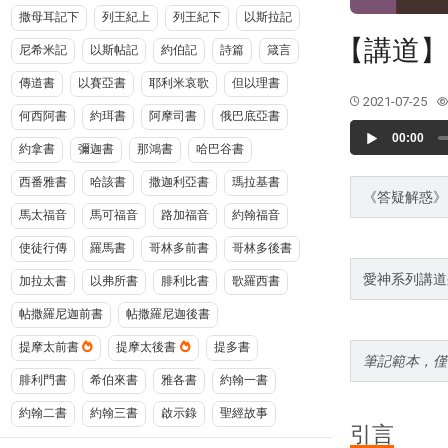
撒母耳記下
列王紀上
列王紀下
以斯拉記
【講道】
尼希米記
以斯帖記
約伯記
詩篇
箴言
傳道書
以賽亞書
耶利米哀歌
但以理書
2021-07-25
何西阿書
約珥書
阿摩司書
俄巴底亞書
Audio
00:00
Player
約拿書
彌迦書
那鴻書
哈巴谷書
西番雅書
哈該書
撒迦利亞書
瑪拉基書
《答疑解惑》
馬太福音
馬可福音
路加福音
約翰福音
使徒行傳
羅馬書
哥林多前書
哥林多後書
愛神系列講道
加拉太書
以弗所書
腓利比書
歌羅西書
帖撒羅尼迦前書
帖撒羅尼迦後書
提摩太前書
提摩太後書
提多書
筆記範本，僅
腓利門書
希伯來書
雅各書
約翰一書
約翰二書
約翰三書
啟示錄
聖經故事
引言