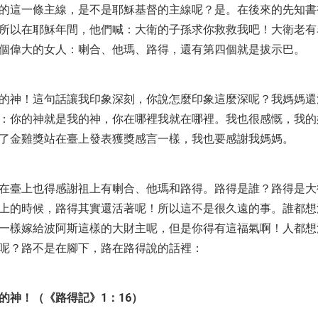
的這一條主線，是不是耶穌基督的主線呢？是。在後來的先知書
所以在耶穌年間，他們喊：大衛的子孫求你救救我吧！大衛老有
個偉大的女人：喇合、他瑪、路得，還有第四個就是拔示巴。
的神！這句話讓我印象深刻，你說怎麼印象這麼深呢？我媽媽還
：你的神就是我的神，你在哪裡我就在哪裡。我也很感慨，我的
了金雞獎站在臺上發表獲獎感言一樣，我也要感謝我媽媽。
在臺上也得感謝祖上有喇合、他瑪和路得。路得是誰？路得是大
上的時候，路得其實還活著呢！所以這不是很久遠的事。誰都想
一樣嫁給波阿斯這樣的大財主呢，但是你得有這福氣啊！人都想
呢？路不是在腳下，路在路得說的話裡：
的神！（《路得記》1：16）