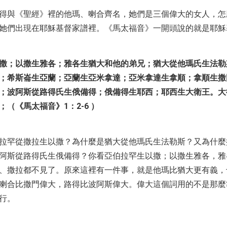
得與《聖經》裡的他瑪、喇合齊名，她們是三個偉大的女人，怎
她們出現在耶穌基督家譜裡。《馬太福音》一開頭說的就是耶穌
撒；以撒生雅各；雅各生猶大和他的弟兄；猶大從他瑪氏生法勒
；希斯崙生亞蘭；亞蘭生亞米拿達；亞米拿達生拿順；拿順生撒
；波阿斯從路得氏生俄備得；俄備得生耶西；耶西生大衛王。大
（《馬太福音》1：2-6 ）
拉罕從撒拉生以撒？為什麼是猶大從他瑪氏生法勒斯？又為什麼
阿斯從路得氏生俄備得？你看亞伯拉罕生以撒；以撒生雅各，雅
、撒拉都不見了。原來這裡有一件事，就是他瑪比猶大更有義，
喇合比撒門偉大，路得比波阿斯偉大。偉大這個詞用的不是那麼
行。