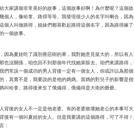
給大家講個非常美好的故事，這個故事好啊！為什麼呢？這個故
幾個人，像哈拿、路得等等。我發現很少人的名字叫喇合，因為
這個人叫做路得，姐妹們都喜歡起路得這個名字，因為路得嫁了
的一個故事。
，因為夏娃吃了識別善惡樹的果，我對她意見挺大的，所以有人
那也沒關係，咱也回不到那個年代找她算賬去。咱們來講路得，
我們常說一個成功的男人背後一定有一個女人，你或許以為那個
的，其實不是，我要說的是他的媽媽。當媽的對兒子的影響是很
媽叫哈拿。路得後來生了俄備得，俄備得是大衛的爺爺。
人背後的女人不一定是他老婆。有的老婆敗壞她老公的本事可大
背後有一個叫夏娃的女人。但是我要講的這個路得，可了不得！
言：