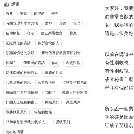
講道
大家好，我要
教會
爭戰
信望愛
學習
們非常喜歡的
時間管理和學習方法
愛神
喜樂
管理
女。我要講的
這是非常美好
信仰根基
命定
建立榮耀教會
趕鬼
認識魔鬼的詭計
神所喜悅的人
彰顯神憤怒的器皿
新時代基督教變革研討會
以前在講道中
有性別歧視。
神同在
傳道者的言語
信心
命定性格
有性別歧視。
使徒保羅的神學體系
屬靈的世界
或者秘書什麼
耶穌基督的喜訊
智慧與悟性
從轄制中得自由
母耳有個好媽
破除屬世界的價值觀
"如何"
屬靈人的好習慣
打開天上祝福的窗口
神蹟系列
愚蠢系列
所以說一個男
戰勝撒旦系列
得勝的性格
功的確是因為
耶和華是引導我的牧羊人。
謹慎系列
話成了至理名
開心地活著