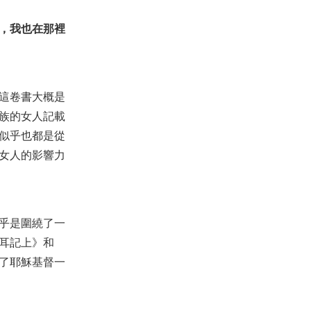
【活出豐盛】全局觀
，我也在那裡
2018-10-07
5,275
【命定音樂】第143首 -《在基督
裡不再貧窮》
2025-03-16
1,426
這卷書大概是
【見證集】- 20250420
族的女人記載
2025-04-20
1,396
似乎也都是從
女人的影響力
【2020年得著全地：跨年禱告
會】03
2019-12-31
1,974
【查經】民數記 1章 - 神按著你的
名字呼召你!
乎是圍繞了一
2018-03-21
44,101
耳記上》和
【講道】智慧愚昧與狂妄系列
了耶穌基督一
（1）- 智慧人的心居右，愚昧人
的心居左
2026-06-21
237
【主日聚會禱告】- 沒有一塊石頭