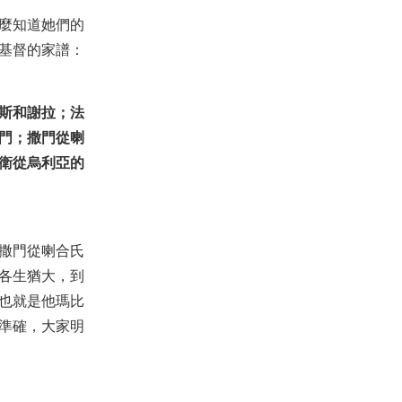
不被拆毀的！
麼知道她們的
2025-12-28
694
基督的家譜：
【見證】個人成長見證：面對家
庭和學習的壓力，我得勝了！
（20201004）
2020-10-05
2,381
斯和謝拉；法
【見證】對付腦懶惰，腳上疼痛
消失、月經不調得醫治
門；撒門從喇
（20200621）
2020-06-21
2,974
衛從烏利亞的
【見證】服侍抑鬱症患者生命得
翻轉的美好見證（20180304）
2018-03-11
4,528
【線上禱告】- 得勝的關鍵
撒門從喇合氏
2024-12-03
4,081
各生猶大，到
也就是他瑪比
【線上禱告】- 要追求神的旨意成
就！
準確，大家明
2023-08-08
4,590