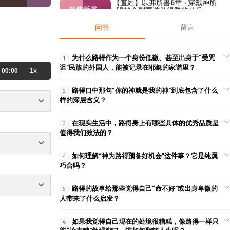
【查經】以弗所書6章 - 穿戴神所
賜的全副軍裝做得勝的精兵
2025-08-20
27,088
问答
留言
【查經】箴言 30章 - 這才是聰
明！
2022-07-29
24,772
为什么路得作为一个身份低微、甚至出身于“受咒
1
诅”民族的外国人，能被记录在耶稣的家谱里？
1x
00:00
【查經】提摩太後書1章 - 你要再
次如火挑旺起來
路得口中那句“你的神就是我的神”到底包含了什么
2
2025-11-26
14,689
样的深层含义？
【查經】啟示錄 20章 - 最後的結
局
在现实生活中，路得身上有哪些具体的优秀品质是
3
2018-05-31
63,586
值得我们效法的？
【見證集】- 20230604
如何理解“神为路得预备好机会”这件事？它是纯属
4
2023-06-04
2,707
巧合吗？
【見證】嗓子卡了麵包刺得釋放
路得的故事给那些觉得自己“命不好”或出身卑微的
5
的見證（20190217）
人带来了什么启发？
2019-02-17
2,553
【見證】YH姐妹心思意念翻轉，
如果我觉得自己现在的处境很糟糕，像路得一样只
6
工作蒙福見證