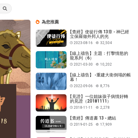
為您推薦
【查經】使徒行傳 13章 - 神已經
立保羅做外邦人的光
2023-08-16
32,504
【線上禱告】主題：打擊情慾的
龍系列（6）
2021-03-30
10,202
【線上禱告】 -重建大衛倒塌的帳
幕！
2022-09-06
8,776
【見證】一位姐妹孩子病情好轉
的見證（20181111）
2018-11-11
2,278
【查經】傳道書 13 - 總結
2019-01-25
17,909