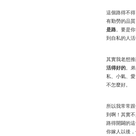
這個路得不得
有勤勞的品質
是路
。要是你
到自私的人活
其實我老想推
活得好的
。弟
私、小氣、愛
不怎麼好。
所以我常常跟
到啊！其實不
路得開闢的這
你嫁人以後，