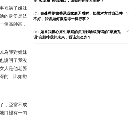
能“捡麦穗”勉强糊口，该如何翻转人生呢？
2018-10-28
3,374
事裡講了姐妹
【命定音樂】第201首-《不再愛
在处理婆媳关系或家庭矛盾时，如果对方对自己并
7
她的身份是妓
惜生命》
不好，我该如何像路得一样行事？
一個高帥富，
2026-01-25
654
如果我担心原生家庭的负面影响或所谓的“家族咒
8
【查經】利未記 12章 – 女人生孩
诅”会毁掉我的未来，我该怎么办？
子的迷思！
2020-12-25
26,531
以為我對姐妹
【講道】許多人興起，許多人跌
倒
也說明了我沒
2018-03-04
18,528
女人是他老婆
【查經】列王紀上 9章 - 為神建殿
深的，比如撒
的回報極其豐厚
2026-08-07
39,314
【見證】主題：忍耐到底，必然
得勝！
了，亞當不成
2019-11-17
3,013
她口裡有一句
【查經】但以理書 12章 - 明白萬
物的結局！
2020-02-12
25,251