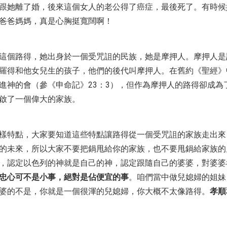
跟她離了婚，後來這個女人的老公得了癌症，最後死了。有時候
爸爸媽媽，真是心胸挺寬闊啊！
這個路得，她出身於一個受咒詛的民族，她是摩押人。摩押人是
羅得和他女兒生的孩子，他們的後代叫摩押人。在舊約《聖經》
進神的會（參《申命記》23：3），但作為摩押人的路得卻成為
啟了一個偉大的家族。
樣特點，大家要知道這些特點讓路得從一個受咒詛的家族走出來
的未來，所以大家不要把鍋甩給你的家族，也不要甩鍋給家族的
，認定以色列的神就是自己的神，認定跟隨自己的婆婆，對婆婆
忠心可不是小事，絕對是佔便宜的事
。咱們當中做兒媳婦的姐妹
婆的不是，你就是一個很渾的兒媳婦，你大概不太像路得。
孝順