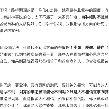
了啊！路得開闢的是一條信心之路，她渴慕神且愛神的國度，有
，有討神喜悅的心，太了不起了！大家要知道，
自私絕對不是路
發現自私的人活得好，你可以告訴我，我很想做這方面的研究，
得好的案例。
翻這個說法，可是找不到這方面的證據啊！
小氣、愛錢、愛自己
兄姐妹可以到精神病院去看一看，那些人在骨髓裡和心思意念的
自己。如果到醫院裡看那些插管子和得癌症的人，你會發現最後
你們說，要愛神、要有寬闊的胸懷、要討神的喜悅，可能有的人
是做不到，
划算的事怎麼可能做不到呢？只是人不相信這事划算
條路很划算，但是很多人不相信。如果你相信的話，你不就成路
你老公死了，你還能照顧你婆婆，那就太厲害了！我就認識一個