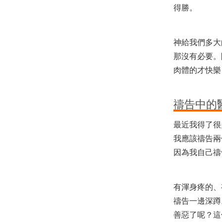
得勝。
神給我們多大
那沒有必要。
肉體的才快樂
禱告中的
最近我得了很
我應該禱告兩
因為我自己禱
有渾身疼的、
禱告一邊深蹲
善惡了呢？這