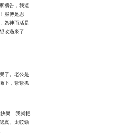
家禱告，我這
！服侍是恩
，為神而活是
想改過來了
哭了。老公是
撇下，緊緊抓
我快樂，我就把
認真、太較勁
。