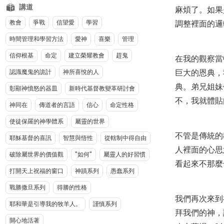
講道
麻煩了。如果
調整裡面的邏
教會
爭戰
信望愛
學習
時間管理和學習方法
愛神
喜樂
管理
信仰根基
命定
建立榮耀教會
趕鬼
在我的觀察當
巨大的恩典，
認識魔鬼的詭計
神所喜悅的人
典。弟兄姐妹
彰顯神憤怒的器皿
新時代基督教變革研討會
不，我就體貼
神同在
傳道者的言語
信心
命定性格
使徒保羅的神學體系
屬靈的世界
不管是傳統的
耶穌基督的喜訊
智慧與悟性
從轄制中得自由
人裡面的心思
破除屬世界的價值觀
"如何"
屬靈人的好習慣
看起來不那麼
打開天上祝福的窗口
神蹟系列
愚蠢系列
戰勝撒旦系列
得勝的性格
我們再次來到
耶和華是引導我的牧羊人。
謹慎系列
拜我們的神，
開心地活著