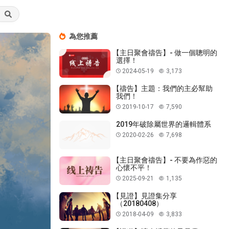
為您推薦
【主日聚會禱告】- 做一個聰明的
選擇！
2024-05-19
3,173
【禱告】主題：我們的主必幫助
我們！
2019-10-17
7,590
2019年破除屬世界的邏輯體系
2020-02-26
7,698
【主日聚會禱告】- 不要為作惡的
心懷不平！
2025-09-21
1,135
【見證】見證集分享
（20180408）
2018-04-09
3,833