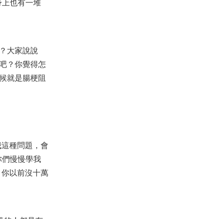
身上也有一堆
【命定音樂】第169首 -《亞伯拉
罕的福》
2025-06-01
1,255
【命定音樂】第17首-《你的靈在
？大家說說
我身上》
2020-08-12
3,853
吧？你覺得怎
候就是腸梗阻
【講道】趕鬼系列02：今天明天
趕鬼，第三天我的事就成全了
2019-10-26
30,004
【命定音樂】第18首-《擴張我
們》
2020-08-12
3,281
我這種問題，會
【2020年得著全地：跨年禱告
會】04
你們慢慢學我
2019-12-31
2,412
，你以前沒十萬
【見證】WF弟兄服侍見證（2018
年2月18日）
2018-02-18
3,946
【查經】箴言 3章 - 你要專心仰賴