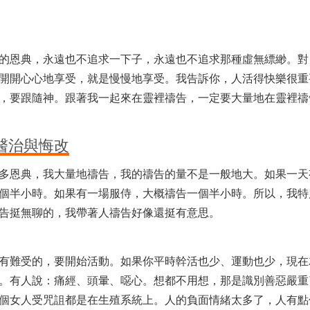
的恩典，永遠也不追求一下子，永遠也不追求那種虛無縹緲。對
開開心心地享受，就是慢慢地享受。我告訴你，人活得快樂很重
，要跟隨神。跟著我一起來在靈裡禱告，一定要大量地在靈裡禱
醫治與悔改
多恩典，我大量地禱告，我的禱告的量不是一般地大。如果一天
個半小時。如果有一場服侍，大概禱告一個半小時。所以，我特
告挺無聊的，我帶著人禱告好像還挺有意思。
有難受的，要開始活動。如果你平時幹活也少、運動也少，現在
。有人說：痛經、頭暈、噁心。想都不用想，那是識別善惡嚴重
個女人受咒詛都是在生殖系統上。人的負面情緒太多了，人有點