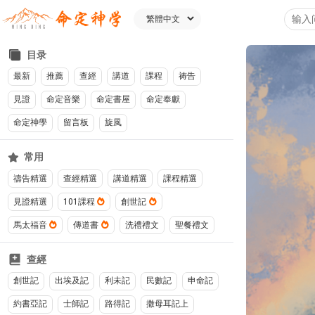
目录
最新
推薦
查經
講道
課程
祷告
見證
命定音樂
命定書屋
命定奉獻
命定神學
留言板
旋風
常用
禱告精選
查經精選
講道精選
課程精選
見證精選
101課程
創世記
馬太福音
傳道書
洗禮禮文
聖餐禮文
查經
創世記
出埃及記
利未記
民數記
申命記
約書亞記
士師記
路得記
撒母耳記上