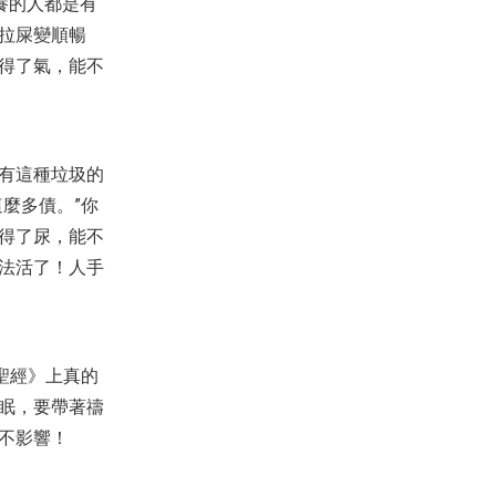
養的人都是有
耶和華，不可倚靠自己的聰明！
2022-01-21
76,002
拉屎變順暢
得了氣，能不
【講道】學習系列10： 我立掃羅
為王，我後悔了！
2021-06-19
25,084
【禱告】主題：醫治釋放要進到
新的高度！
有這種垃圾的
2020-08-17
15,630
麼多債。”你
【查經】尼希米記 9章 - 照神的話
得了尿，能不
認罪悔改，與信實的神立約
2025-11-21
35,197
法活了！人手
【見證】一位護士姐妹心思意念
翻轉頭疼得醫治的見證
（20200209）
2020-02-09
4,257
聖經》上真的
【見證】腦血栓多年的父親開始
翻轉得勝（20190901）
眠，要帶著禱
2019-09-01
3,350
不影響！