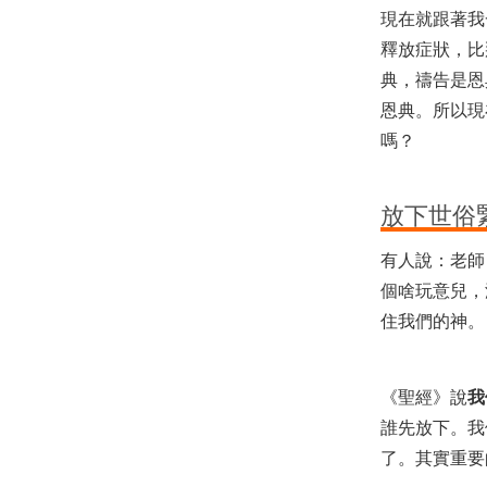
現在就跟著我
釋放症狀，比
典，禱告是恩
恩典。所以現
嗎？
放下世俗
有人說：老師
個啥玩意兒，
住我們的神。
《聖經》說
我
誰先放下。我
了。其實重要