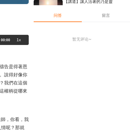
【講道】讓人活著的乃是靈
2019-10-12
23,162
问答
留言
【課程】華人命定神學理念 第7課
- 聖靈充滿是得著能力的關鍵！
2021-12-17
35,132
暂无评论~
1x
00:00
【講道】信心繫列3 - 讓死人復活
的信心
2020-10-31
17,524
【命定音樂】第112首 -《努力成
禱告是得著恩
長》（抒情版）
2025-01-05
2,126
。說得好像你
？我們在這個
【查經】路加福音 23章 – 耶穌基
督就是這樣得勝的！
這權柄從哪來
2021-03-17
42,220
【禱告】主題：更多得著神！
2020-01-21
6,533
老師，你看，我
【線上禱告】- 靈巧像蛇
人情呢？那就
2025-01-21
2,163