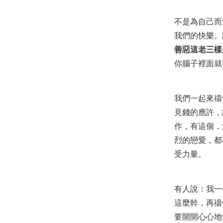
不是為自己而
我們的快樂。
善惡這老三樣
你腦子裡面就
我們一起來禱
見錢的應許，
作，有這個，
烈的戀愛，都
受力量。
有人說：我一
這麼幹，再禱
要開開心心地