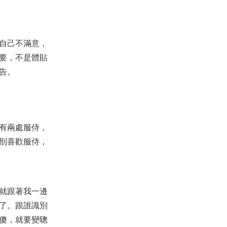
自己不滿意，
要，不是體貼
告。
有兩處服侍，
別喜歡服侍，
就跟著我一邊
了。跟誰識別
傻，就要變聰