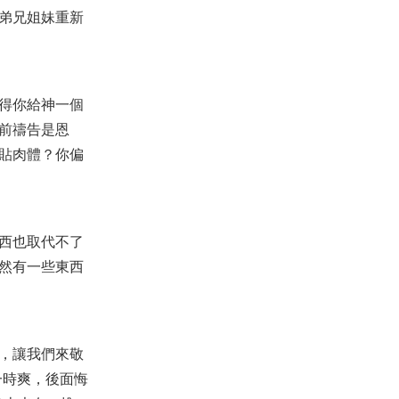
弟兄姐妹重新
【查經】腓立比書 1章 - 要你們的
愛心在知識和各樣見識上多而又
多
2025-09-03
30,339
得你給神一個
【查經】詩篇 51章 - 神啊，憂傷
痛悔的心，你必不輕看！
前禱告是恩
2025-09-07
932
貼肉體？你偏
【課程】醫治釋放課程（第2
版）- 第8課 - 權柄已經賜給了我
們！
2021-04-15
13,819
【線上禱告】主題：渴慕神！
西也取代不了
（晚禱）
2022-03-01
15,549
然有一些東西
【見證】雙向情感障礙得醫治的
見證（20190414）
2019-04-14
4,205
，讓我們來敬
【查經】帖撒羅尼迦前書 - 總結
2025-06-11
1,382
一時爽，後面悔