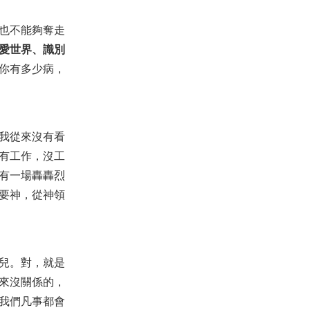
也不能夠奪走
愛世界、識別
你有多少病，
我從來沒有看
有工作，沒工
有一場轟轟烈
要神，從神領
兒。對，就是
來沒關係的，
我們凡事都會