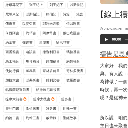
撒母耳記下
列王紀上
列王紀下
以斯拉記
【線上禱
尼希米記
以斯帖記
約伯記
詩篇
箴言
傳道書
以賽亞書
耶利米哀歌
但以理書
2026-05-20
何西阿書
約珥書
阿摩司書
俄巴底亞書
Audio
00:00
Player
約拿書
彌迦書
那鴻書
哈巴谷書
西番雅書
哈該書
撒迦利亞書
瑪拉基書
禱告是恩
馬太福音
馬可福音
路加福音
約翰福音
大家好，我們
使徒行傳
羅馬書
哥林多前書
哥林多後書
典。有人說：
加拉太書
以弗所書
腓利比書
歌羅西書
為神做了一個
時候，再一次
帖撒羅尼迦前書
帖撒羅尼迦後書
呢？是從神來
提摩太前書
提摩太後書
提多書
腓利門書
希伯來書
雅各書
約翰一書
所以說，咱們
約翰二書
約翰三書
啟示錄
聖經故事
主日也來聚會