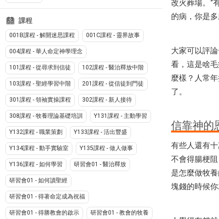
改火葬場。”
的病，你是多
課程
001B課程 - 解開迷思課程
001C課程 - 靈界故事
大家可以評論
004課程 - 華人命定神學理念
看，這是啥毛
101課程 - 從尋求到信徒
102課程 - 醫治釋放中階
麼樣？人常年
103課程 - 聖經學習中階
201課程 - 從信徒到門徒
了。
301課程 - 領袖實操課程
302課程 - 新人接待
308課程 - 牧養理論基礎培訓
Y131課程 - 主動學習
信靠神的
Y132課程 - 職業策劃
Y133課程 - 活出豐盛
有些人還有十
Y134課程 - 動手實驗室
Y135課程 - 做人做事
不會得腸梗阻
Y136課程 - 如何學習
研習會01 - 醫治釋放
是怎麼做牧養
研習會01 - 如何讀聖經
塊錢的時候你
研習會01 - 得著命定成為祝福
研習會01 - 得勝教會的啟示
研習會01 - 教會的牧養