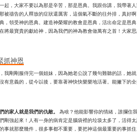
一起，大家不要以為那是辛苦，那是恩典。我跟你講，我帶著人
那被禱告的人釋放的症狀還厲害，這個氣不斷的往外排，真好啊
典，領受神的恩典。建造神榮耀的教會是恩典，活出命定是恩典
在將最寶貴的獻給神，因為我們的神為教會做萬有之首！大家思
緊抓神恩
，我剛剛服侍完一個姐妹，因為她老公說了幾句難聽的話，她就
沒有意義的，從今以後，要靠著神快快樂樂地活著。能撇下的全
們的家人就是我們的仇敵。
為啥？他能影響你的情緒，誰攔住
們剛強起來！人有一身的病肯定是腦袋裡的垃圾太多了，活得太
的事就那麼幾件，很多事都不重要，要把神這個最重要的事抓住