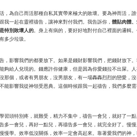
活，為自己而活那種自私其實帶來極大的敗壞。要為神而活，誰
跟我一起在靈裡禱告，讓神來對付我們。我告訴你，
體貼肉體、
是特別敗壞人的
。身上有病的，要好好地對付自己裡面的邏輯。
有多少垃圾。
告，影響我們的都要放下。如果是錢財影響我們，把錢財放下。
能夠給人兌現的。錢應許你健康，但是因為你愛錢拉不出屎。人
沒那個，或者有男朋友，沒男朋友，有一場轟轟烈烈的戀愛，沒
不能影響我從神領受恩典。這個時候跟我一起禱告，我們多麼需
學習頭特別疼，就難受，精力不集中，禱告一會兒，就好了一點
告多一會兒，再好一點兒，再禱告多一會兒，就完全好了。慢慢
慢慢學。效率低沒關係，效率一定會高起來。靠著愛我們的神，