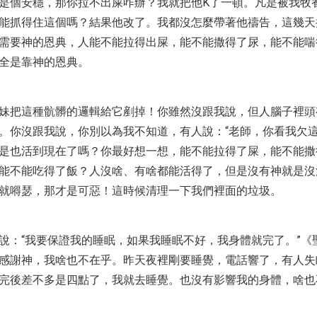
是個安穩，那你拉不出屎咋辦？我就把他K了一頓。凡是被我牧
能抓得住這個嗎？結果他改了。我都沒怎麼帶著他禱告，這幾天
需要神的恩典，人能不能拉得出屎，能不能撒得了尿，能不能喘
全是靠神的恩典。
妹把這種骯髒的邏輯給它剷掉！你雖然沒跟我說，但人腦子裡頭
。你沒跟我說，你別以為我不知道，有人說：“老師，你看我欠這
是也活到現在了嗎？你最好想一想，能不能拉得了屎，能不能撒
能不能吃得了飯？人沒啥、有啥都能活得了，但是沒有神就是沒
就嘚瑟，那才是可惡！這時候清理一下我們裡面的垃圾。
說：“我要保證我的睡眠，如果我睡眠不好，我身體就完了。”《
感謝神，我啥也不在乎。昨天夜裡剛要睡覺，電話響了，有人失
完後差不多是四點了，我就去睡覺。也沒有影響我的身體，啥也