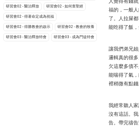
人覺得有錢就
研習會02 - 醫治釋放
研習會02 - 如何查聖經
福的，一般人
研習會02 - 得著命定成為祝福
了。人拉屎都
能吃得了飯，
研習會02 - 得勝教會的啟示
研習會02 - 教會的牧養
研習會03 - 醫治釋放特會
研習會03 - 成為門徒特會
讓我們弟兄姐
邏輯真的很多
欠這麼多債不
能喘得了氣，
裡稍微有點錢
我經常聽人家
沒有這話。我
告。帶完禱告