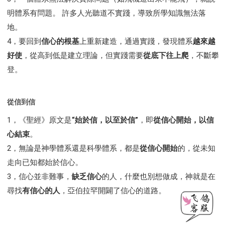
明體系有問題。 許多人光聽道不實踐，導致所學知識無法落
地。
4，要回到
信心的根基
上重新建造，通過實踐，發現體系
越來越
好使
，從高到低是建立理論，但實踐需要
從底下往上爬
，不斷攀
登。
從信到信
1，《聖經》原文是
“始於信，以至於信”
，即
從信心開始，以信
心結束
。
2，無論是神學體系還是科學體系，都是
從信心開始
的，從未知
走向已知都始於信心。
3，信心並非難事，
缺乏信心
的人，什麼也別想做成，神就是在
尋找
有信心的人
，亞伯拉罕開闢了信心的道路。