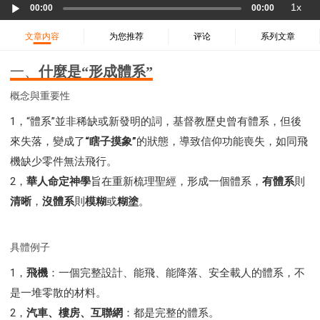
Audio
37 哈該書
38 撒迦利亞書
39 瑪拉基書
1x
00:00
00:00
Player
40 馬太福音
41 馬可福音
42 路加福音
文章内容
为您推荐
评论
系列文章
43 約翰福音
44 使徒行傳
45 羅馬書
46 哥林多前書
47 哥林多後書
48 加拉太書
一、
什麼是“形成體系”
49 以弗所書
50 腓利比書
51 歌羅西書
概念與重要性
52 帖撒羅尼迦前書
53 帖撒羅尼迦後書
1，“體系”並非稀缺或新發明的詞，基督教歷史曾有體系，但後
54 提摩太前書
55 提摩太後書
56 提多書
來失落，變成了
“瞎子摸象”
的狀態，導致信仰功能喪失，如同飛
57 腓利門書
58 希伯來書
59 雅各書
62 約翰一書
機缺少零件無法飛行。
63 約翰二書
64 約翰三書
66 啟示錄
聖經故事
2，
華人命定神學
旨在重新梳理聖經，形成一個體系，
有體系
則
教會
爭戰
信望愛
學習
時間管理和學習方法
清晰
，
沒體系
則
模糊
或
糊塗
。
愛神
喜樂
管理
信仰根基
命定
建立榮耀教會
趕鬼
認識魔鬼的詭計
神所喜悅的人
具體例子
彰顯神憤怒的器皿
新時代基督教變革研討會
1，
飛機
：一個完整設計、能飛、能降落、安全載人的體系，不
神同在
傳道者的言語
信心
命定性格
是一堆零散的材料。
使徒保羅的神學體系
屬靈的世界
耶穌基督的喜訊
2，
汽車、樓房、互聯網
：都是完整的體系。