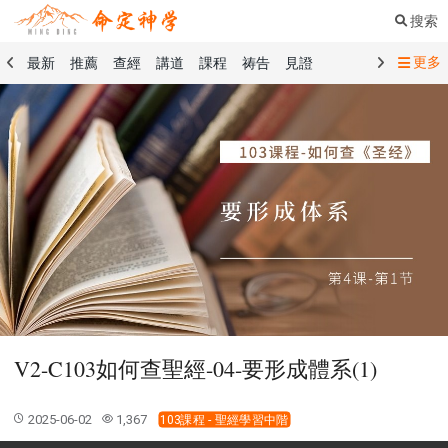
搜索
更多
最新
推薦
查經
講道
課程
祷告
見證
命定音樂
命定書屋
命定奉獻
命定神學
留言板
禱告精選
查經精選
講道精選
課程精選
見證精選
101課程
創世記
馬太福音
傳道書
洗禮禮文
聖餐禮文
01 創世記
02 出埃及記
03 利未記
04 民數記
05 申命記
06 約書亞記
07 士師記
08 路得記
09 撒母耳記上
10 撒母耳記下
11 列王紀上
12 列王紀下
15 以斯拉記
16 尼希米記
17 以斯帖記
18 約伯記
19 詩篇
20 箴言
21 傳道書
23 以賽亞書
V2-C103如何查聖經-04-要形成體系(1)
25 耶利米哀歌
27 但以理書
28 何西阿書
29 約珥書
30 阿摩司書
31 俄巴底亞書
32 約拿書
2025-06-02
1,367
103課程 - 聖經學習中階
33 彌迦書
34 那鴻書
35 哈巴谷書
36 西番雅書