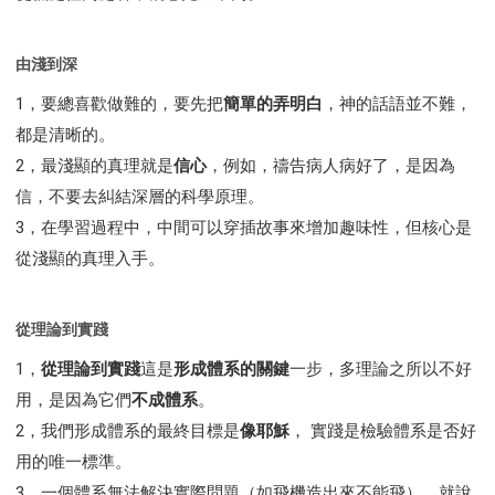
由淺到深
1，要總喜歡做難的，要先把
簡單的弄明白
，神的話語並不難，
都是清晰的。
2，最淺顯的真理就是
信心
，例如，禱告病人病好了，是因為
信，不要去糾結深層的科學原理。
3，在學習過程中，中間可以穿插故事來增加趣味性，但核心是
從淺顯的真理入手。
從理論到實踐
1，
從理論到實踐
這是
形成體系的關鍵
一步，多理論之所以不好
用，是因為它們
不成體系
。
2，我們形成體系的最終目標是
像耶穌
， 實踐是檢驗體系是否好
用的唯一標準。
3，一個體系無法解決實際問題（如飛機造出來不能飛），就說