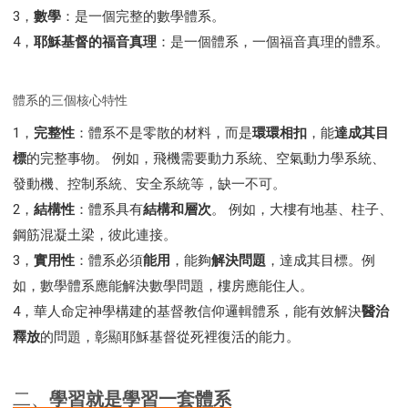
智慧與悟性
從轄制中得自由
破除屬世界的價值觀
3，
數學
：是一個完整的數學體系。
"如何"
屬靈人的好習慣
打開天上祝福的窗口
4，
耶穌基督的福音真理
：是一個體系，一個福音真理的體系。
神蹟系列
愚蠢系列
戰勝撒旦系列
得勝的性格
耶和華是引導我的牧羊人。
謹慎系列
開心地活著
體系的三個核心特性
001B課程 - 解開迷思課程
001C課程 - 靈界故事
1，
完整性
：體系不是零散的材料，而是
環環相扣
，能
達成其目
004課程 - 華人命定神學理念
標
的完整事物。 例如，飛機需要動力系統、空氣動力學系統、
101課程 - 從尋求到信徒
102課程 - 醫治釋放中階
發動機、控制系統、安全系統等，缺一不可。
103課程 - 聖經學習中階
201課程 - 從信徒到門徒
2，
結構性
：體系具有
結構和層次
。 例如，大樓有地基、柱子、
301課程 - 領袖實操課程
302課程 - 新人接待
鋼筋混凝土梁，彼此連接。
308課程 - 牧養理論基礎培訓
Y131課程 - 主動學習
3，
實用性
：體系必須
能用
，能夠
解決問題
，達成其目標。例
Y132課程 - 職業策劃
Y133課程 - 活出豐盛
如，數學體系應能解決數學問題，樓房應能住人。
Y134課程 - 動手實驗室
Y135課程 - 做人做事
4，華人命定神學構建的基督教信仰邏輯體系，能有效解決
醫治
Y136課程 - 如何學習
研習會01 - 醫治釋放
釋放
的問題，彰顯耶穌基督從死裡復活的能力。
研習會01 - 如何讀聖經
研習會01 - 得著命定成為祝福
研習會01 - 得勝教會的啟示
研習會01 - 教會的牧養
二、
學習就是學習一套體系