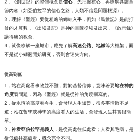
2，《創世記》的整體概念是
信心
，先把握核心，再瞭解具體章
節內容（如亞伯拉罕的信心之路，人類不信是問題根源）。
3，理解《聖經》要從粗略的總結入手，例如《民數記》是能打
仗的才算數，《出埃及記》是神的軍隊從埃及出來，《啟示錄》
講得勝的教會。
4，就像瞭解一座城市，應先了解
高速公路、地鐵
等大框架，而
不是從小衚衕開始研究，否則會迷失方向。
從高到低
1，站在高處看事物並不難，對於基督信仰，意味著要
站在神的
角度
看問題，因為《聖經》就是從神的角度撰寫的。
2，從永恆的高度看今生，會發現人生短暫，很多事情微不足
道；站在哲學或神學的高度看人的生活，會發現人生其實很簡
單。
3，
神看亞伯拉罕是義人
，是從高處往低處看；人看其毛病，是
從低處往高處看，概念完全不同。