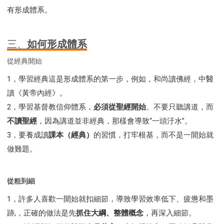
有形成體系。
三、
如何形成體系
從經典開始
1，學習經典這是形成體系的第一步，例如，和尚讀佛經，中醫
讀《黃帝內經》。
2，學習基督教信仰體系，
必須從聖經開始
。不要只聽講道，而
不讀聖經
，因為講道並非經典，那樣會導致“一頭汙水”。
3，要養成讀
課本（經典）
的習慣，打牢根基，而不是一開始就
做難題。
從粗到細
1，許多人喜歡一開始就扣細節，導致學習效率低下、疲憊和墨
跡,，正確的做法是先
抓住大綱、整體概念
，再深入細節。