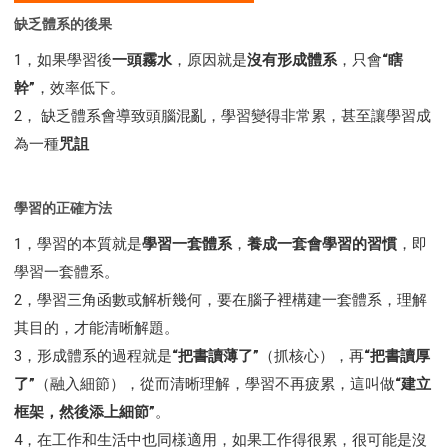
研習會02 - 醫治釋放
研習會02 - 如何查聖經
缺乏體系的後果
研習會02 - 得著命定成為祝福
1，如果學習後
一頭霧水
，原因就是
沒有形成體系
，只會
“瞎
研習會02 - 得勝教會的啟示
研習會02 - 教會的牧養
幹”
，效率低下。
研習會03 - 醫治釋放特會
研習會03 - 成為門徒特會
2， 缺乏體系會導致頭腦混亂，學習變得非常累，甚至讓學習成
為一種
咒詛
學習的正確方法
1，學習的本質就是
學習一套體系
，
養成一套會學習的習慣
，即
學習一套體系。
2，學習三角函數或解析幾何，要在腦子裡構建一套體系，理解
其目的，才能清晰解題。
3，形成體系的過程就是
“把書讀薄了”
（抓核心），再
“把書讀厚
了”
（融入細節），從而清晰理解，學習不再疲累，這叫做
“建立
框架，然後添上細節”
。
4，在工作和生活中也同樣適用，如果工作得很累，很可能是沒