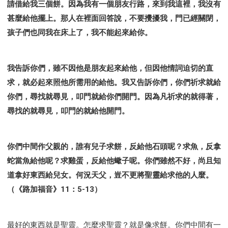
請借給我三個餅。因為我有一個朋友行路，來到我這裡，我沒有
甚麼給他擺上。那人在裡面回答說，不要攪擾我，門已經關閉，
孩子們也同我在床上了，我不能起來給你。
我告訴你們，雖不因他是朋友起來給他，但因他情詞迫切的直
求，就必起來照他所需用的給他。我又告訴你們，你們祈求就給
你們，尋找就尋見，叩門就給你們開門。因為凡祈求的就得著，
尋找的就尋見，叩門的就給他開門。
你們中間作父親的，誰有兒子求餅，反給他石頭呢？求魚，反拿
蛇當魚給他呢？求雞蛋，反給他蠍子呢。你們雖然不好，尚且知
道拿好東西給兒女。何況天父，豈不更將聖靈給求他的人麼。
（《路加福音》11：5-13）
最好的東西就是聖靈。怎麼求聖靈？就是像求餅。你們中間有一