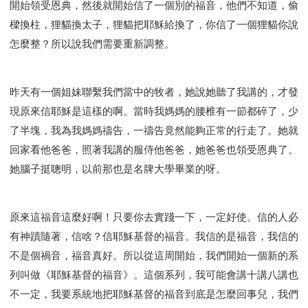
開始領受恩典，然後就開始信了一個別的福音，他們不知道，偷
研習會02 - 醫治釋放
研習會02 - 如何查聖經
樑換柱，狸貓換太子，狸貓把耶穌給換了，你信了一個狸貓你說
研習會02 - 得著命定成為祝福
怎麼整？所以說我們需要重新調整。
研習會02 - 得勝教會的啟示
研習會02 - 教會的牧養
研習會03 - 醫治釋放特會
研習會03 - 成為門徒特會
昨天有一個姐妹聯繫我們當中的牧者，她說她聽了我講的，才發
現原來信耶穌是這樣的啊。當時我媽媽的腰椎有一節都碎了，少
了半塊，我為我媽媽禱告，一禱告竟然能夠正常的行走了。她就
回家看他爸爸，照著我講的服侍他爸爸，她爸爸也領受恩典了。
她腦子挺聰明，以前那也是名牌大學畢業的呀。
原來這福音這麼好啊！只要你去實踐一下，一定好使。信的人必
有神蹟隨著，信啥？信耶穌基督的福音。我信的是福音，我信的
不是個禍音，福音真好。所以從這周開始，我們開始一個新的系
列叫做《耶穌基督的福音》。這個系列，我可能會講十講八講也
不一定，我要系統地把耶穌基督的福音到底是怎麼回事兒，我們