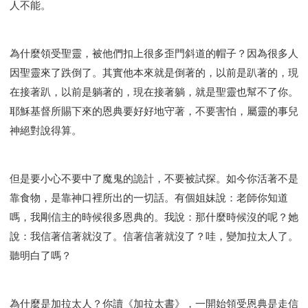
人不能。
為什麼領受聖靈，被他們扣上很多歪門斜道的帽子？因為很多人
因聖靈來了跌倒了。其實他本來就是倒著的，以前是趴著的，現
在接著趴，以前是躺著的，現在接著躺，就是聖靈也幫不了你。
耶穌基督所賜下來的恩典要好好地守著，不要害怕，屬靈的事兒
神絕對說得算。
但是要小心不要中了魔鬼的詭計，不要被試探。如今你活著不是
靠食物，是靠神口裡所出的一切話。有個姐妹說：老師你知道
嗎，我剛信主的時候很多恩典的。我說：那什麼時候沒的呢？她
說：我信著信著就沒了。信著信著就沒了？哇，變加拉太人了。
聽明白了嗎？
為什麼是加拉太人？你讀《加拉太書》，一開始領受恩典是走信