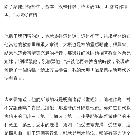
除了給他介紹醫生，基本上沒幹什麼，或者說“哦，我會為你禱
告。”大概就這樣。
他聽了我們講的道，他就覺得這是道，這是福音，結果就開始在
他當地的教會里頭跟人家講，大概也是神的靈感動他，很興奮。
結果他這邊講聖靈充滿的福音，那邊牧師就開始攔著教會的弟兄
姐妹，“別聯繫他，別聯繫他。”然後他再去教會的時候，發現教
會掛了一個橫幅：禁止方言禱告。我的天哪！這是典型新時代的
法利賽人。
大家要知道，他們所做的就是明顯違背《聖經》。這種作為，神
不咒詛他嗎？肯定咒詛他，那遭罪的終歸是他們。你知道初代教
會信主的四步曲，第一，悔改；第二，接受耶穌基督做他們的主
和救主；第三，受水的洗禮；第四，領受聖靈充滿，受聖靈。這
是四步曲。到了這個某音派，那就是用水施洗，那能有能力嗎？