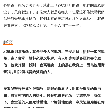
心的路，後來走著走著，就走上《道德經》的路，把神的靈給信
沒了，恩典就沒了。加拉太人就是這種人！但是這不能說明我們
當時領受恩典是錯的，我們本來就應該行在神的恩典當中。我們
來看經文，《路加福音》第四章十六到二十一節。
經文
耶穌來到拿撒勒，就是他長大的地方。在安息日，照他平常的規
矩，進了會堂，站起來要念聖經。有人把先知以賽亞的書交給
他，他就打開，找到一處寫著說，主的靈在我身上，因為他用膏
膏我，叫我傳福音給貧窮的人。
差遣我報告被擄的得釋放，瞎眼的得看見，叫那受壓制的得自
由，報告神悅納人的禧年。於是把書卷起來，交還執事，就坐
下。會堂裡的人都定睛看他。耶穌對他們說，今天這經應驗在你