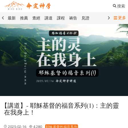
搜索
更多
最新
推薦
查經
講道
課程
祷告
見證
命定音樂
命定書屋
命定奉獻
命定神學
留言板
禱告精選
查經精選
講道精選
課程精選
見證精選
101課程
創世記
馬太福音
傳道書
洗禮禮文
聖餐禮文
01 創世記
02 出埃及記
03 利未記
04 民數記
05 申命記
06 約書亞記
07 士師記
08 路得記
09 撒母耳記上
10 撒母耳記下
11 列王紀上
12 列王紀下
15 以斯拉記
16 尼希米記
17 以斯帖記
18 約伯記
19 詩篇
20 箴言
21 傳道書
23 以賽亞書
【講道】- 耶穌基督的福音系列(1)：主的靈
25 耶利米哀歌
27 但以理書
28 何西阿書
在我身上！
29 約珥書
30 阿摩司書
31 俄巴底亞書
32 約拿書
33 彌迦書
34 那鴻書
35 哈巴谷書
36 西番雅書
2025-02-16
4,280
耶穌基督的福音系列