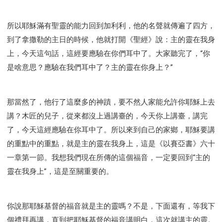
所以耶穌滿有聖靈的能力回到加利利，他的名聲就傳遍了四方，
到了拿撒勒的主日的時候，他就打開《聖經》說：主的靈在我身
上，今天這句話，這經要應驗在你們耳中了。大家聽完了，“你
是啥意思？應驗在我們耳中了？主的靈在你身上？”
那當然了，他行了這麼多的神蹟，要不然人家能允許你耶穌上去
講？木匠的兒子，從來都沒上過講臺的，今天你上講臺，講完
了，今天這經應驗在你耳中了。所以來到自己的家鄉，耶穌要講
的重點中的重點，就是主的靈在我身上，這是《以賽亞書》六十
一章第一節。我想我們現在所傳的這個福音，一定要回到“主的
靈在我身上”，這是至關重要的。
你說那耶穌基督的福音就是主的靈嗎？不是，下面還有，等我下
個禮拜再講，直到把耶穌基督的福音講明白，這次就講主的靈。