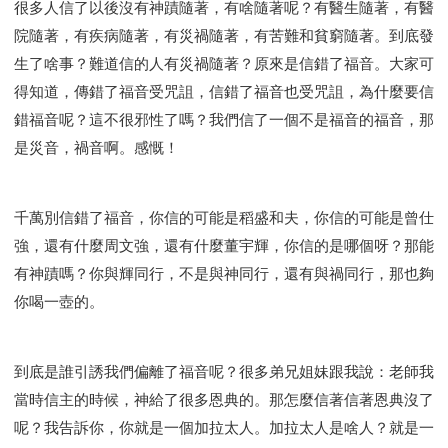
很多人信了以後沒有神蹟隨著，有啥隨著呢？有醫生隨著，有醫
智慧與悟性
從轄制中得自由
破除屬世界的價值觀
院隨著，有疾病隨著，有災禍隨著，有苦難和貧窮隨著。到底發
"如何"
屬靈人的好習慣
打開天上祝福的窗口
生了啥事？難道信的人有災禍隨著？原來是信錯了福音。大家可
神蹟系列
愚蠢系列
戰勝撒旦系列
得勝的性格
得知道，傳錯了福音受咒詛，信錯了福音也受咒詛，為什麼要信
耶和華是引導我的牧羊人。
謹慎系列
開心地活著
錯福音呢？這不很邪性了嗎？我們信了一個不是福音的福音，那
001B課程 - 解開迷思課程
001C課程 - 靈界故事
是災音，禍音啊。感慨！
004課程 - 華人命定神學理念
101課程 - 從尋求到信徒
102課程 - 醫治釋放中階
千萬別信錯了福音，你信的可能是稻盛和夫，你信的可能是曾仕
103課程 - 聖經學習中階
201課程 - 從信徒到門徒
強，還有什麼周文強，還有什麼董宇輝，你信的是哪個呀？那能
301課程 - 領袖實操課程
302課程 - 新人接待
有神蹟嗎？你與輝同行，不是與神同行，還有與禍同行，那也夠
308課程 - 牧養理論基礎培訓
Y131課程 - 主動學習
你喝一壺的。
Y132課程 - 職業策劃
Y133課程 - 活出豐盛
Y134課程 - 動手實驗室
Y135課程 - 做人做事
Y136課程 - 如何學習
研習會01 - 醫治釋放
到底是誰引誘我們偏離了福音呢？很多弟兄姐妹跟我說：老師我
研習會01 - 如何讀聖經
研習會01 - 得著命定成為祝福
當時信主的時候，神給了很多恩典的。那怎麼信著信著恩典沒了
呢？我告訴你，你就是一個加拉太人。加拉太人是啥人？就是一
研習會01 - 得勝教會的啟示
研習會01 - 教會的牧養