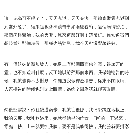
這一充滿可不得了了，天天充滿，天天充滿，那簡直聖靈充滿到
到處外溢了。結果這教會神蹟奇事如雨後春筍，這個病得醫治，
那個病得醫治，我的天哪，原來這麼好啊！這麼好。你知道我們
想起當年那個時候，那種火熱勁兒，我今天都還覺著很好。
有一個姐妹是新加坡人，她身上有那個四面佛的靈，很厲害的
靈，也不知道叫什麼，反正她以前拜那個東西。我帶她禱告的時
候，我就覺得不太對勁，你知道我做釋放禱告，從來不閉眼睛。
大家禱告的時候也別閉上眼睛，為啥？因為我就睜著眼睛。
然後聖靈說：你往後退兩步。我就往後挪，我們都跪在地板上。
我的天哪，我剛退過來，她就從她坐的位置，“咻”的一下過來，
零點一秒。上來就要抓我臉，要不是我躲得快，我的臉就要掛彩