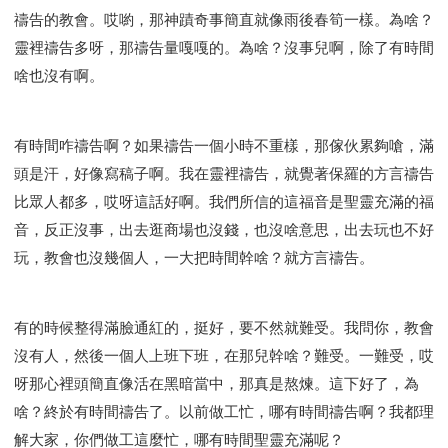
禱告的教會。哎喲，那神蹟奇事簡直就像雨後春筍一樣。為啥？
靈裡禱告多呀，那禱告量嘎嘎的。為啥？沒事兒啊，除了有時間
啥也沒有啊。
有時間咋禱告啊？如果禱告一個小時不重樣，那傢伙累夠嗆，滿
頭是汗，好像寫稿子啊。我在靈裡禱告，就覺著保羅的方言禱告
比眾人都多，哎呀這話好啊。我們所信的這福音是聖靈充滿的福
音，反正沒事，出去逛商場也沒錢，也沒啥意思，出去玩也不好
玩，教會也沒幾個人，一大把時間幹啥？就方言禱告。
有的時候整得滿臉通紅的，挺好，要不然就難受。我問你，教會
沒有人，然後一個人上班下班，在那兒幹啥？難受。一難受，哎
呀那心裡頭簡直像活在黑暗當中，那真是熬煉。這下好了，為
啥？終於有時間禱告了。以前做工忙，哪有時間禱告啊？我都理
解大家，你們做工這麼忙，哪有時間聖靈充滿呢？