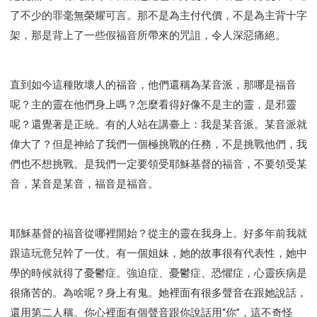
了不少的罪毫無榮耀可言。那不是為主付代價，不是為主背十字
架，那是背上了一些假福音所帶來的咒詛，令人深惡痛絕。
直到如今這種敗壞人的福音，他們還稱為某音派，那哪是福音
呢？主的靈在他們身上嗎？怎麼看得好像不是主的靈，是邪靈
呢？還覺著是正統。有的人站在講臺上：我是某音派。某音派就
偉大了？但是神給了我們一個極挑戰的任務，不是挑戰他們，我
們也不想挑戰。是我們一定要領受耶穌基督的福音，不要領受某
音，某音是某音，福音是福音。
耶穌基督的福音從哪裡開始？從主的靈在我身上。好多年前我就
跟這玩意兒幹了一仗。有一個姐妹，她的故事很有代表性，她中
學的時候就得了憂鬱症。強迫症、憂鬱症、恐懼症，心靈疾病是
很痛苦的。為啥呢？身上有鬼。她裡面有很多聲音在跟她說話，
還用第二人稱。你心裡面有個聲音跟你說話用“你”，這不奇怪