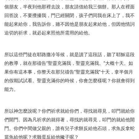
個朋友，半夜到他那裡去說，朋友請借給我三個餅。那人在裡面
回答說，不要攪擾我，門已經關閉，孩子們同我在床上了，我不
能起來給你，我告訴你，雖不因他是朋友起來給他，但因他情詞
迫切的祈求，就必起來照他所需用的給他。
所以這些門徒在耶路撒冷等候，就是讀了這段話，聽了耶穌這段
的教導，就在那禱告“聖靈充滿我，聖靈充滿我。”大概十天。如
果你有這本事，你整天在那兒禱告“聖靈充滿我”十天，拿半個月
的假期試試看。聖靈充滿你的時候，你會怎麼樣呢？你就會得到
能力。
所以神怎麼說呢？你們祈求就給你們，尋找就尋見，叩門就給你
們開門。因為凡祈求的就得著，尋找的就尋見，叩門的就給他開
門。你們中間做父親的，誰有兒子求餅反給他石頭，求魚反拿蛇
當魚給他呢？求雞蛋反給他蠍子呢？