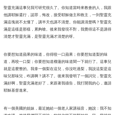
聖靈充滿這事兒我可研究很久了。你知道當時來教會的人，我跟
他講耶穌還行，認罪，悔改，接受耶穌做主和救主，一到聖靈充
滿這塊就不太懂了，講半天也講不清楚。你能講清楚嗎？聖靈充
滿是這樣是那樣，累夠嗆。後來我發現不對，我覺得這不是講得
清楚才聖靈充滿，是聖靈充滿才清楚的呀。
你要想知道蘋果的味道，你得咬一口蘋果；你要想知道梨的味
道，再咬一口梨；你要想知道榴蓮的味道聞一下就行了。這事兒
就是這麼整的。我拿一個梨在這兒，你沒吃過梨，我說這梨是這
味兒那味兒，咋講啊？講不了。後來我發明了一個詞兒，聖靈充
滿好啊，聖靈充滿老好了，來跟著我禱告，我打開我的心，邀請
耶穌基督進來。
有一個美國的姐妹，最近她給一個老人家講福音，她說：我不知