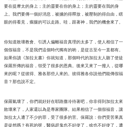
要在提摩太的身上；主的靈要在你的身上；主的靈要在我的身
上。我們要傳一個好消息，被擄的得釋放，被壓制的得自由，瞎
眼的得看見，瘸腿的可以走路。哇，跟著神，我們的機會來了。
你知道敗壞教會、引誘人偏離福音真理的太多了，使人相信了一
個假福音，不是我們這個時代獨有的喲，是從古至今一直都有。
如果你讀《加拉太書》你就知道，那個時代的加拉太人聽了使徒
保羅所傳的福音，領受了很多的恩典。後來又來了一撥人，從哪
來的呢？從彼得、雅各那些人來的。彼得雅各你說他們能傳假福
音？那也說不定。
保羅氣壞了，你們就好好在耶路撒冷待著吧，你非得到加拉太來
敗壞來了，人家還以為是專家團隊。結果相信了一個假福音，讓
加拉太人遭了不少的罪，受了很多的苦。保羅說：你們受苦果真
是徒然嗎？有死的呀，醫病趕鬼也不好使了，啥也不好使了，遭