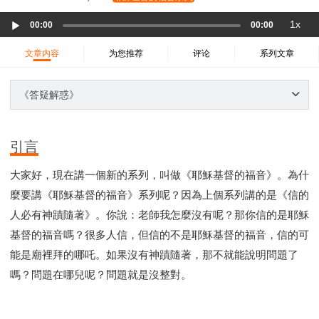
37 哈該書
38 撒迦利亞書
39 瑪拉基書
Audio
1x
40 馬太福音
41 馬可福音
42 路加福音
00:00
00:00
Player
43 約翰福音
44 使徒行傳
45 羅馬書
文章内容
为您推荐
评论
系列文章
46 哥林多前書
47 哥林多後書
48 加拉太書
49 以弗所書
50 腓利比書
51 歌羅西書
《答疑解惑》
52 帖撒羅尼迦前書
53 帖撒羅尼迦後書
54 提摩太前書
55 提摩太後書
56 提多書
引言
57 腓利門書
58 希伯來書
59 雅各書
62 約翰一書
大家好，現在講一個新的系列，叫做《耶穌基督的福音》。為什
63 約翰二書
64 約翰三書
66 啟示錄
聖經故事
麼要講《耶穌基督的福音》系列呢？因為上個系列講的是《信的
教會
爭戰
信望愛
學習
時間管理和學習方法
人必有神蹟隨著》。你說：老師我怎麼沒有呢？那你信的是耶穌
愛神
喜樂
管理
信仰根基
命定
建立榮耀教會
基督的福音嗎？很多人信，但信的不是耶穌基督的福音，信的可
趕鬼
認識魔鬼的詭計
神所喜悅的人
能是廟裡拜的哪吒。如果沒有神蹟隨著，那不就能說明問題了
彰顯神憤怒的器皿
新時代基督教變革研討會
嗎？問題在哪兒呢？問題就是沒整對。
神同在
傳道者的言語
信心
命定性格
使徒保羅的神學體系
屬靈的世界
耶穌基督的喜訊