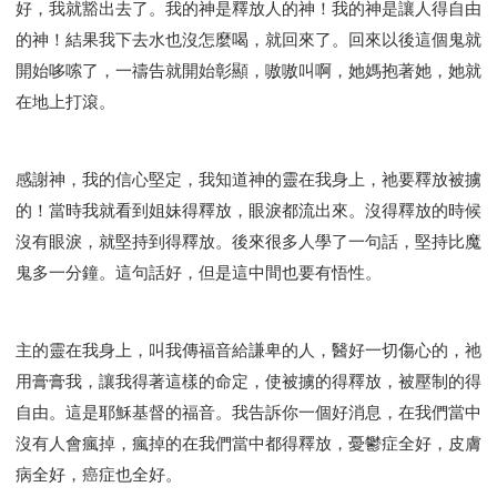
好，我就豁出去了。我的神是釋放人的神！我的神是讓人得自由
的神！結果我下去水也沒怎麼喝，就回來了。回來以後這個鬼就
開始哆嗦了，一禱告就開始彰顯，嗷嗷叫啊，她媽抱著她，她就
在地上打滾。
感謝神，我的信心堅定，我知道神的靈在我身上，祂要釋放被擄
的！當時我就看到姐妹得釋放，眼淚都流出來。沒得釋放的時候
沒有眼淚，就堅持到得釋放。後來很多人學了一句話，堅持比魔
鬼多一分鐘。這句話好，但是這中間也要有悟性。
主的靈在我身上，叫我傳福音給謙卑的人，醫好一切傷心的，祂
用膏膏我，讓我得著這樣的命定，使被擄的得釋放，被壓制的得
自由。這是耶穌基督的福音。我告訴你一個好消息，在我們當中
沒有人會瘋掉，瘋掉的在我們當中都得釋放，憂鬱症全好，皮膚
病全好，癌症也全好。