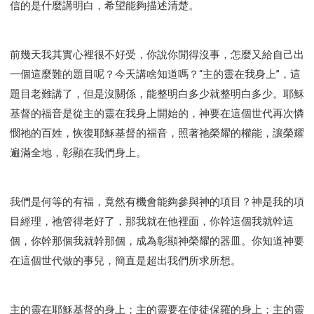
信的是什麼講明白，希望能夠描述清楚。
前幾天我其實心裡很不好受，你說你閒得沒事，怎麼又給自己出
一個這麼難的題目呢？今天講啥知道嗎？“主的靈在我身上”，這
題目老難講了，但是沒關係，能整明白多少就整明白多少。耶穌
基督的福音是從主的靈在我身上開始的，神要在這個世代再次憐
憫祂的百姓，恢復耶穌基督的福音，照著祂榮耀的權能，讓榮耀
遍滿全地，彰顯在我們身上。
我們是何等的有福，竟然有機會能夠參與神的項目？神是我的項
目經理，祂管得老好了，那我就在他裡面，你幹這個我就幹這
個，你幹那個我就幹那個，成為彰顯神榮耀的器皿。你知道神要
在這個世代做的事兒，簡直是超出我們所求所想。
主的靈在耶穌基督的身上；主的靈要在使徒保羅的身上；主的靈