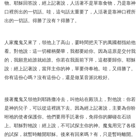
物。耶穌回答說，經上記著說，人活著不是單靠食物，乃是靠神
口裡所出的一切話。哇，這句話太重要了，人活著是靠神口裡所
出的一切話。得勝了沒有？得勝了。
人家魔鬼又來了，領他上了高山，霎時間把天下的萬國都指給他
看。對他說：這一切權柄榮華，我都要給你。因為這原是交付我
的，我願意給誰就給誰。你若在我面前下拜，這都要歸你。耶穌
說：經上記著說，當拜主你的神，單要侍奉祂。哇，又得勝了。
你有這份心嗎？沒有這份心，還是做某音派比較好。
接著魔鬼又領他到耶路撒冷去，叫他站在殿頂上，對他說：你若
是神的兒子，可以從這裡跳下去。因為經上記著說，主要為你吩
咐祂的使者保護你。他們要用手託著你，免得你的腳碰在石頭
上。耶穌對牠說：經上說，不可試探主你的神。魔鬼用完了各樣
的試探，就暫時離開耶穌。後來有回來嗎？有，只是暫時離開。