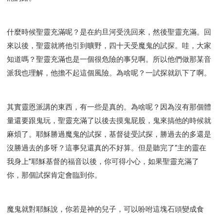
什麼時候聖靈充滿呢？是在約旦河受洗回來，然後聖靈充滿。回
來以後，聖靈就將他引到曠野，四十天受魔鬼的試探。哇，大家
知道嗎？聖靈充滿也是一個很危險的事兒啊。所以他們做那某音
派我也理解，他擔不起這個風險。為啥呢？一試探就趴下了啊。
其實靈恩派講的東西，有一些是真的。為啥呢？因為沒有那個體
量還要跟鬼玩，聖靈充滿了以後去摸鬼屁股，鬼來搞他的時候就
麻煩了。耶穌勝過魔鬼的試探，基督徒受試探，勝過去的多還是
沒勝過去的多呀？這事兒還真的不好算。但是聽完了“主的靈在
我身上”耶穌基督的福音以後，你可得小心，如果聖靈充滿了
你，那個試探肯定會臨到你。
魔鬼就對耶穌說，你若是神的兒子，可以吩咐這塊石頭變成食