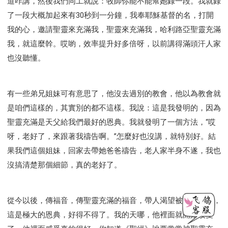
道咋講，然後我們同工就說：牧師你能不能幫她錄一段。我就錄
了一段大概加起來有30秒到一分鐘，我奉耶穌基督的名，打開
我的心，邀請聖靈來充滿我，聖靈來充滿我，哈利路亞聖靈充滿
我，就這麼幹。哎喲，效率提升好多倍呀，以前講得滿頭汗人家
也沒聽懂。
有一些弟兄姐妹可有意思了，他沒去過別的教會，他以為教會就
是咱們這樣的，其實別的都不這樣。我說：這是我發明的，因為
聖靈充滿是天父給我們最好的恩典。我就發明了一個方法，“哎
呀，老好了，來跟著我禱告啊。”怎麼好也沒講，就特別好。結
果我們這個姐妹，回家去帶她爸爸禱告，老人家半身不遂，我也
沒搞清楚那個細節，真的老好了。
從今以後，傳福音，傳聖靈充滿的福音，帶人渴望被聖靈充滿，
這是極大的恩典，好得不得了。我的天哪，他裡面就開始改變