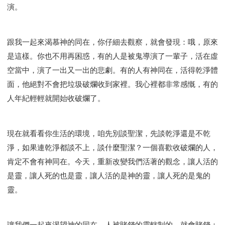
智慧與悟性
從轄制中得自由
破除屬世界的價值觀
演。
"如何"
屬靈人的好習慣
打開天上祝福的窗口
神蹟系列
愚蠢系列
戰勝撒旦系列
得勝的性格
跟我一起來渴慕神的同在，你仔細去觀察，就會發現：哦，原來
耶和華是引導我的牧羊人。
謹慎系列
開心地活著
是這樣。你也不用再困惑，有的人是被鬼導演了一輩子，活在虛
001B課程 - 解開迷思課程
001C課程 - 靈界故事
空當中，演了一出又一出的悲劇。有的人有神同在，活得乾淨體
004課程 - 華人命定神學理念
面，他絕對不會把垃圾破爛收到家裡。我心裡都非常感慨，有的
101課程 - 從尋求到信徒
102課程 - 醫治釋放中階
人年紀輕輕就開始收破爛了。
103課程 - 聖經學習中階
201課程 - 從信徒到門徒
301課程 - 領袖實操課程
302課程 - 新人接待
現在就看看你生活的環境，咱先別談聖潔，先談乾淨還是不乾
308課程 - 牧養理論基礎培訓
Y131課程 - 主動學習
淨，如果連乾淨都談不上，談什麼聖潔？一個喜歡收破爛的人，
Y132課程 - 職業策劃
Y133課程 - 活出豐盛
肯定不會有神同在。今天，重新改變我們活著的觀念，讓人活的
Y134課程 - 動手實驗室
Y135課程 - 做人做事
是靈，讓人死的也是靈，讓人活的是神的靈，讓人死的是鬼的
Y136課程 - 如何學習
研習會01 - 醫治釋放
靈。
研習會01 - 如何讀聖經
研習會01 - 得著命定成為祝福
研習會01 - 得勝教會的啟示
研習會01 - 教會的牧養
讓我們一起來渴望神的同在，人被賭錢的靈轄制的，就會賭錢；