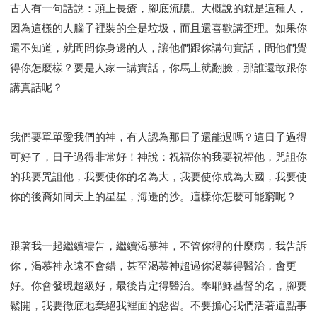
古人有一句話說：頭上長瘡，腳底流膿。大概說的就是這種人，
因為這樣的人腦子裡裝的全是垃圾，而且還喜歡講歪理。如果你
還不知道，就問問你身邊的人，讓他們跟你講句實話，問他們覺
得你怎麼樣？要是人家一講實話，你馬上就翻臉，那誰還敢跟你
講真話呢？
我們要單單愛我們的神，有人認為那日子還能過嗎？這日子過得
可好了，日子過得非常好！神說：祝福你的我要祝福他，咒詛你
的我要咒詛他，我要使你的名為大，我要使你成為大國，我要使
你的後裔如同天上的星星，海邊的沙。這樣你怎麼可能窮呢？
跟著我一起繼續禱告，繼續渴慕神，不管你得的什麼病，我告訴
你，渴慕神永遠不會錯，甚至渴慕神超過你渴慕得醫治，會更
好。你會發現超級好，最後肯定得醫治。奉耶穌基督的名，腳要
鬆開，我要徹底地棄絕我裡面的惡習。不要擔心我們活著這點事