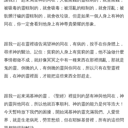
研習會02 - 醫治釋放
研習會02 - 如何查聖經
被吸毒的靈轄制的，就會吸毒；被淫亂的轄制的，就會淫亂；被
研習會02 - 得著命定成為祝福
骯髒汙穢的靈轄制的，就會收垃圾。但是如果一個人身上有神的
研習會02 - 得勝教會的啟示
研習會02 - 教會的牧養
同在，你一定會看到他身上有神尊貴榮耀的形象。
研習會03 - 醫治釋放特會
研習會03 - 成為門徒特會
跟我一起在靈裡禱告渴望神的同在，有病的，按手在你身體上，
尋求神的醫治。記住：貧窮的人身上有貧窮的靈，他不論做什麼
事情都做不成，就好像冥冥之中有一種東西在那裡搗亂，那就是
鬼的靈。倒黴的人，有倒黴的靈與你同在，所以只有在聖靈裡
面，在神的靈裡面，才能把這些東西全部趕走。
跟我一起來渴慕神的靈，《聖經》裡提到約瑟有神與他同在，神
的靈與他同在，所以他就百事順利。神的靈的能力是何等浩大！
今天暫時放下我們的困擾，開始渴慕神的靈充滿我們。人愛世
界，就是生老病死，勞苦愁煩，但在耶穌基督裡，所有的這些問
題都能得到解決。