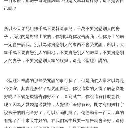
一百來歲，那房子還能值錢嗎？但是人笨就這樣做，這不是害自
己嗎？
所以今天弟兄姐妹千萬不要幹這事兒，千萬不要貪戀別人的房
子，我說的是對得上號的，你別以為你沒告訴我，但你身上的病
一定會告訴我。別以為你貪戀別人的東西不會受咒詛，所以，大
家千萬不要貪戀別人的田地；不要貪戀別人的房屋；不要貪戀別
人的妻子；不要貪戀別人家的奴婢，這是《聖經》講的。
《聖經》裡講的那些受咒詛的事可多了，但是我們人常常以為是
佔便宜。其實是多佔了點咒詛而已。你說這樣的人得了病怎麼能
好呢？不管怎麼禱告都好不了，直到滅亡。你說這有什麼意義
呢？因為人愛錢超過愛神，人覺得活著得有錢。剛才有姐妹打字
說孩子的腳完全好了，可以活蹦亂跳了。傷筋動骨一百天，真的
有拖了百十來天才好的。在我們當中只要一禱告就會全好，這得