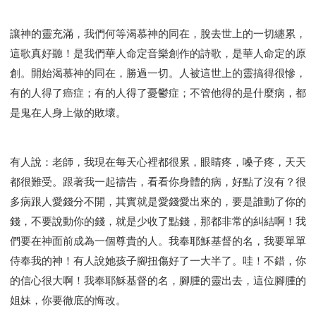
讓神的靈充滿，我們何等渴慕神的同在，脫去世上的一切纏累，
這歌真好聽！是我們華人命定音樂創作的詩歌，是華人命定的原
創。開始渴慕神的同在，勝過一切。人被這世上的靈搞得很慘，
有的人得了癌症；有的人得了憂鬱症；不管他得的是什麼病，都
是鬼在人身上做的敗壞。
有人說：老師，我現在每天心裡都很累，眼睛疼，嗓子疼，天天
都很難受。跟著我一起禱告，看看你身體的病，好點了沒有？很
多病跟人愛錢分不開，其實就是愛錢愛出來的，要是誰動了你的
錢，不要說動你的錢，就是少收了點錢，那都非常的糾結啊！我
們要在神面前成為一個尊貴的人。我奉耶穌基督的名，我要單單
侍奉我的神！有人說她孩子腳扭傷好了一大半了。哇！不錯，你
的信心很大啊！我奉耶穌基督的名，腳腫的靈出去，這位腳腫的
姐妹，你要徹底的悔改。