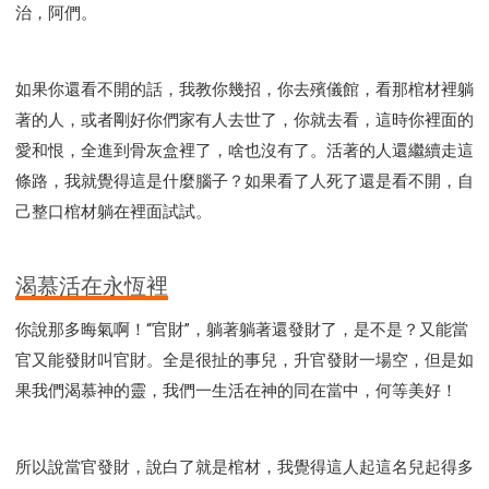
治，阿們。
如果你還看不開的話，我教你幾招，你去殯儀館，看那棺材裡躺
著的人，或者剛好你們家有人去世了，你就去看，這時你裡面的
愛和恨，全進到骨灰盒裡了，啥也沒有了。活著的人還繼續走這
條路，我就覺得這是什麼腦子？如果看了人死了還是看不開，自
己整口棺材躺在裡面試試。
渴慕活在永恆裡
你說那多晦氣啊！“官財”，躺著躺著還發財了，是不是？又能當
官又能發財叫官財。全是很扯的事兒，升官發財一場空，但是如
果我們渴慕神的靈，我們一生活在神的同在當中，何等美好！
所以說當官發財，說白了就是棺材，我覺得這人起這名兒起得多