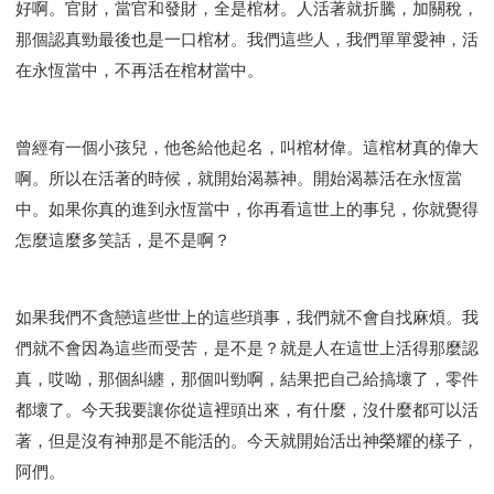
好啊。官財，當官和發財，全是棺材。人活著就折騰，加關稅，
那個認真勁最後也是一口棺材。我們這些人，我們單單愛神，活
在永恆當中，不再活在棺材當中。
曾經有一個小孩兒，他爸給他起名，叫棺材偉。這棺材真的偉大
啊。所以在活著的時候，就開始渴慕神。開始渴慕活在永恆當
中。如果你真的進到永恆當中，你再看這世上的事兒，你就覺得
怎麼這麼多笑話，是不是啊？
如果我們不貪戀這些世上的這些瑣事，我們就不會自找麻煩。我
們就不會因為這些而受苦，是不是？就是人在這世上活得那麼認
真，哎呦，那個糾纏，那個叫勁啊，結果把自己給搞壞了，零件
都壞了。今天我要讓你從這裡頭出來，有什麼，沒什麼都可以活
著，但是沒有神那是不能活的。今天就開始活出神榮耀的樣子，
阿們。