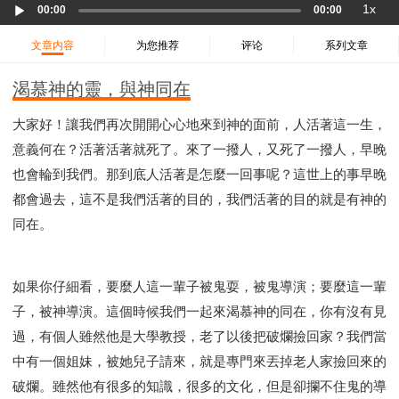
Audio
37 哈該書
38 撒迦利亞書
39 瑪拉基書
1x
00:00
00:00
Player
40 馬太福音
41 馬可福音
42 路加福音
文章内容
为您推荐
评论
系列文章
43 約翰福音
44 使徒行傳
45 羅馬書
46 哥林多前書
47 哥林多後書
48 加拉太書
渴慕神的靈，與神同在
49 以弗所書
50 腓利比書
51 歌羅西書
大家好！讓我們再次開開心心地來到神的面前，人活著這一生，
52 帖撒羅尼迦前書
53 帖撒羅尼迦後書
意義何在？活著活著就死了。來了一撥人，又死了一撥人，早晚
54 提摩太前書
55 提摩太後書
56 提多書
也會輪到我們。那到底人活著是怎麼一回事呢？這世上的事早晚
57 腓利門書
58 希伯來書
59 雅各書
62 約翰一書
都會過去，這不是我們活著的目的，我們活著的目的就是有神的
63 約翰二書
64 約翰三書
66 啟示錄
聖經故事
同在。
教會
爭戰
信望愛
學習
時間管理和學習方法
愛神
喜樂
管理
信仰根基
命定
建立榮耀教會
如果你仔細看，要麼人這一輩子被鬼耍，被鬼導演；要麼這一輩
趕鬼
認識魔鬼的詭計
神所喜悅的人
子，被神導演。這個時候我們一起來渴慕神的同在，你有沒有見
彰顯神憤怒的器皿
新時代基督教變革研討會
過，有個人雖然他是大學教授，老了以後把破爛撿回家？我們當
神同在
傳道者的言語
信心
命定性格
中有一個姐妹，被她兒子請來，就是專門來丟掉老人家撿回來的
使徒保羅的神學體系
屬靈的世界
耶穌基督的喜訊
破爛。雖然他有很多的知識，很多的文化，但是卻攔不住鬼的導