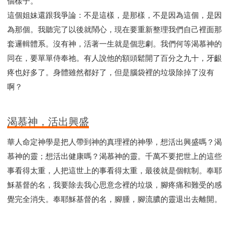
個樣子。
這個姐妹還跟我爭論：不是這樣，是那樣，不是因為這個，是因
為那個。我聽完了以後就鬧心，現在要重新整理我們自己裡面那
套邏輯體系。沒有神，活著一生就是個悲劇。我們何等渴慕神的
同在，要單單侍奉祂。有人說他的額頭鬆開了百分之九十，牙齦
疼也好多了。身體雖然都好了，但是腦袋裡的垃圾除掉了沒有
啊？
渴慕神，活出興盛
華人命定神學是把人帶到神的真理裡的神學，想活出興盛嗎？渴
慕神的靈；想活出健康嗎？渴慕神的靈。千萬不要把世上的這些
事看得太重，人把這世上的事看得太重，最後就是個轄制。奉耶
穌基督的名，我要除去我心思意念裡的垃圾，腳疼痛和難受的感
覺完全消失。奉耶穌基督的名，腳腫，腳流膿的靈退出去離開。