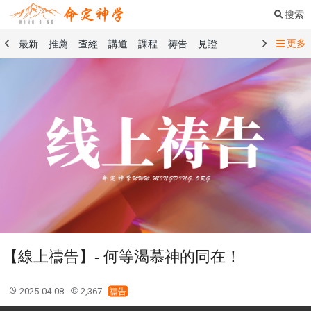
搜索
更多
最新
推薦
查經
講道
課程
祷告
見證
命定音樂
命定書屋
命定奉獻
命定神學
留言板
禱告精選
查經精選
講道精選
課程精選
見證精選
101課程
創世記
馬太福音
傳道書
洗禮禮文
聖餐禮文
01 創世記
02 出埃及記
03 利未記
04 民數記
05 申命記
06 約書亞記
07 士師記
08 路得記
09 撒母耳記上
10 撒母耳記下
11 列王紀上
12 列王紀下
15 以斯拉記
16 尼希米記
17 以斯帖記
18 約伯記
19 詩篇
20 箴言
21 傳道書
23 以賽亞書
【線上禱告】- 何等渴慕神的同在！
25 耶利米哀歌
27 但以理書
28 何西阿書
29 約珥書
30 阿摩司書
31 俄巴底亞書
32 約拿書
2025-04-08
2,367
禱告
33 彌迦書
34 那鴻書
35 哈巴谷書
36 西番雅書