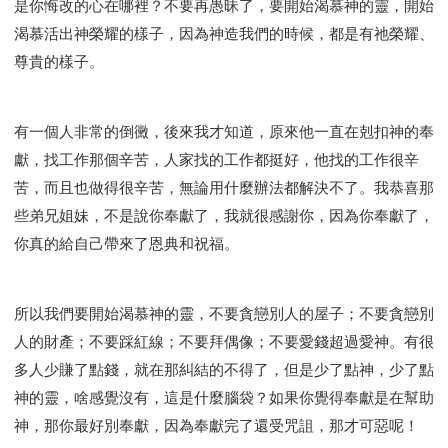
是你悔改的心在哪裡？不要再愚昧了，要開始渴慕神的靈，開始
渴慕活出神榮耀的樣子，因為神造我們的時候，都是有祂榮耀、
尊貴的樣子。
有一個人非常的倒黴，後來我才知道，原來他一直在剋扣神的奉
獻，找工作那個辛苦，人家找的工作都挺好，他找的工作很辛
苦，而且也做得很辛苦，無論用什麼辦法都解決不了。我恭喜那
些弟兄姐妹，不是說你奉獻了，我就很感謝你，因為你奉獻了，
你真的給自己帶來了恩典和祝福。
所以我們要開始渴慕神的靈，不要貪戀別人的屋子；不要貪戀別
人的財產；不要踩紅線；不要拜偶像；不要愛錢超過愛神。有很
多人少賺了點錢，就在那糾結的不得了，但是少了點神，少了點
神的靈，啥感覺沒有，這是什麼腦袋？如果你覺得奉獻是在幫助
神，那你最好別奉獻，因為奉獻完了還受咒詛，那才可惡呢！