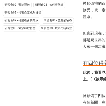
神預備祂的百
研習會02 - 醫治釋放
研習會02 - 如何查聖經
接受，就一定
研習會02 - 得著命定成為祝福
體系。
研習會02 - 得勝教會的啟示
研習會02 - 教會的牧養
研習會03 - 醫治釋放特會
研習會03 - 成為門徒特會
但直到現在，
都是屬世界的
大家一個建議
有四位得
此後，我看見
上。(《啟示錄》
神預備了四位
有個新聞，在