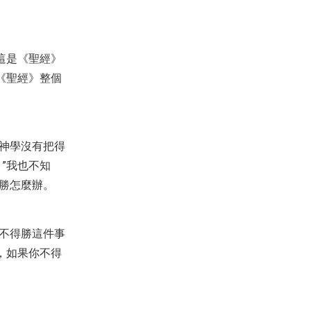
【見證】心思意念翻轉，工作開
始蒙福-YH姐妹（20180309）
2018-03-11
2,767
這是《聖經》
【見證】打擊龍的靈，我的孩子
從掌控、悖逆中得釋放的見證
《聖經》整個
（20200524）
2020-05-24
2,968
【講道】信心繫列1 - 創造未來的
信心！
2020-10-17
21,295
神學沒有把得
【見證集】- 20260125
”我也不知
2026-01-25
588
勝怎麼辦。
【課程】205課程 - 主動學習
(2023-12)
不得勝這件事
2023-12-04
3,373
，如果你不得
【命定音樂】第66首-《有寶貝在
瓦器裡》
2021-10-30
8,094
【查經】創世記 19章 - 喪失命定