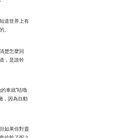
知道世界上有
的。
清楚怎麼回
知道，是誰幹
的車就“咕嚕
黴，因為自動
但如果你對靈
鬼給幹了呢？