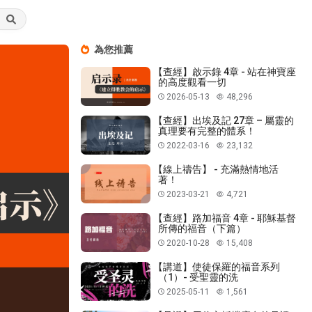
為您推薦
【查經】啟示錄 4章 - 站在神寶座
的高度觀看一切
2026-05-13
48,296
【查經】出埃及記 27章 – 屬靈的
真理要有完整的體系！
2022-03-16
23,132
【線上禱告】 - 充滿熱情地活
著！
2023-03-21
4,721
【查經】路加福音 4章 - 耶穌基督
所傳的福音（下篇）
2020-10-28
15,408
【講道】使徒保羅的福音系列
（1）- 受聖靈的洗
2025-05-11
1,561