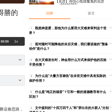
【見證】用信心抵擋魔鬼的見證
（20190707）
得勝的
2019-07-07
3,296
问答
留言
【查經】提摩太前書1章 - 叫你可
以打那美好的仗！
2025-10-08
1,230
既然神是爱，那他为什么要用大灾难来审判这个世
1
界？
【線上禱告】- 點燃對神的熱情！
1x
00:00
2024-03-12
3,732
面对随时可能降临的末后灾难，我们最该做的“预备
2
动作”是什么？
【線上禱告】- 得著力量！
2024-11-05
3,295
在大灾难发生时，神会用什么方式来保护他的百姓
3
不受伤害？
【講道】- 命定系列01：在基督裡
同歸於一
为什么说“大量方言祷告”在末世灾难中具有实际的
4
2022-05-29
17,276
保护作用？
【查經】撒母耳記上 21章 - 靈巧
什么是“纯正的福音”？它和一般的道德教导有什么
5
像蛇
区别？
2022-11-09
53,511
【見證】在得勝教會牧養下，眾
文中提到的“十四万四千人”和“穿白衣的大群人”分别
6
勝這條思路，
多疾病得醫治的見證