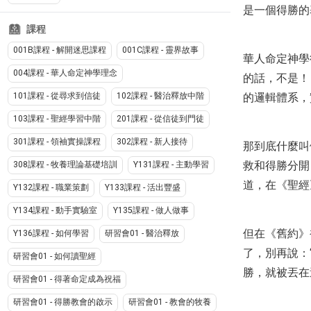
是一個得勝的
課程
001B課程 - 解開迷思課程
001C課程 - 靈界故事
華人命定神學
004課程 - 華人命定神學理念
的話，不是！
的邏輯體系，
101課程 - 從尋求到信徒
102課程 - 醫治釋放中階
103課程 - 聖經學習中階
201課程 - 從信徒到門徒
301課程 - 領袖實操課程
302課程 - 新人接待
那到底什麼叫
救和得勝分開
308課程 - 牧養理論基礎培訓
Y131課程 - 主動學習
道，在《聖經
Y132課程 - 職業策劃
Y133課程 - 活出豐盛
Y134課程 - 動手實驗室
Y135課程 - 做人做事
但在《舊約》
Y136課程 - 如何學習
研習會01 - 醫治釋放
了，別再說：
研習會01 - 如何讀聖經
勝，就被丟在
研習會01 - 得著命定成為祝福
研習會01 - 得勝教會的啟示
研習會01 - 教會的牧養