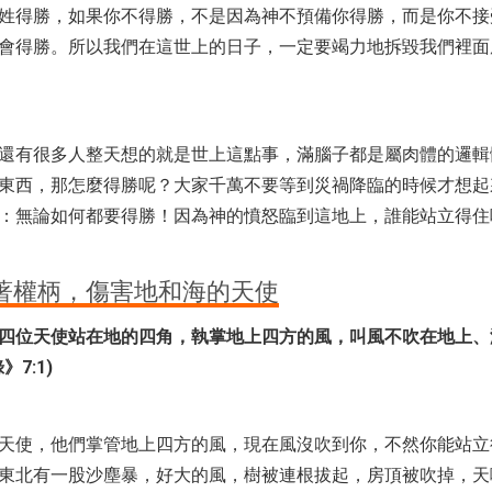
姓得勝，如果你不得勝，不是因為神不預備你得勝，而是你不接
會得勝。所以我們在這世上的日子，一定要竭力地拆毀我們裡面
還有很多人整天想的就是世上這點事，滿腦子都是屬肉體的邏輯
東西，那怎麼得勝呢？大家千萬不要等到災禍降臨的時候才想起
：無論如何都要得勝！因為神的憤怒臨到這地上，誰能站立得住
著權柄，傷害地和海的天使
四位天使站在地的四角，執掌地上四方的風，叫風不吹在地上、
7:1)
天使，他們掌管地上四方的風，現在風沒吹到你，不然你能站立
東北有一股沙塵暴，好大的風，樹被連根拔起，房頂被吹掉，天