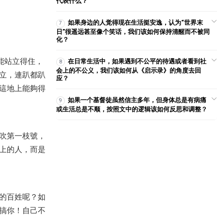
代表什么？
（20201018）
2020-10-18
12,472
【線上禱告】- 不再害怕！
如果身边的人觉得现在生活挺安逸，认为“世界末
7
日”很遥远甚至像个笑话，我们该如何保持清醒而不被同
2024-11-12
4,131
化？
【見證】十一奉獻財務蒙福
能站立得住，
在日常生活中，如果遇到不公平的待遇或者看到社
8
（20180930）
会上的不公义，我们该如何从《启示录》的角度去回
立，連趴都趴
2018-09-30
10,590
应？
這地上能夠得
【20220522】見證集
如果一个基督徒虽然信主多年，但身体总是有病痛
9
2022-05-21
2,022
或生活总是不顺，按照文中的逻辑该如何反思和调整？
【講道】- 喜樂系列（4）：創造
才會喜樂！
吹第一枝號，
2023-01-22
10,634
上的人，而是
【講道】- 謊言的靈
2024-04-21
5,719
【查經】帖撒羅尼迦前書 3章 - 因
的百姓呢？如
你們的信心就得了安慰！
搞你！自己不
2025-05-21
10,152