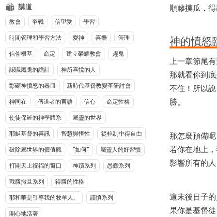
講道
順藤摸瓜，得
教會
爭戰
信望愛
學習
時間管理和學習方法
愛神
喜樂
管理
神的憤怒
信仰根基
命定
建立榮耀教會
趕鬼
上一章節尾有
認識魔鬼的詭計
神所喜悅的人
那就看你到底
彰顯神憤怒的器皿
新時代基督教變革研討會
不住！所以說
勝。
神同在
傳道者的言語
信心
命定性格
使徒保羅的神學體系
屬靈的世界
耶穌基督的喜訊
智慧與悟性
從轄制中得自由
那怎麼預備呢
若你在地上，
破除屬世界的價值觀
"如何"
屬靈人的好習慣
影響所有的人
打開天上祝福的窗口
神蹟系列
愚蠢系列
戰勝撒旦系列
得勝的性格
這末後日子的
耶和華是引導我的牧羊人。
謹慎系列
果你是基督徒
開心地活著