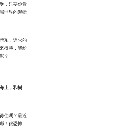
的結局
受，只要你肯
2023-01-27
74,965
屬世界的邏輯
【見證集】- 20250817
2025-08-17
1,303
【線上禱告】- 因耶穌的鞭傷，我
體系，追求的
必得醫治！
來得勝，我給
2025-11-11
763
呢？
【講道】承受傷害的能力
2019-03-24
6,329
【課程】解開迷思 第1課 - 對疾病
的認識
海上，和樹
2019-01-07
16,104
【教育研討會】媽媽在面對孩子
教育上遇到的問題彙總
2019-02-27
4,344
得住嗎？最近
哪！很恐怖