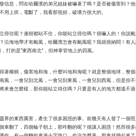
發信息，問在哈爾濱的弟兄姐妹被嚇著了嗎？是否被傷害到？他
不用上班，電斷了，我看那視頻，破壞力很大的。
立得住呢？連樹都站不住，你能站立得住嗎？很嚇人的！你說颱
？沿海地帶才有颱風，哈爾濱怎會有颱風呢？我就很納悶！有人
將，打的是“東西南北”，但神掌管地上的四風。
得著權柄，傷害地和海，什麼叫地和海呢？就是整個地球，整個
南風，一會兒刮北風，一會兒刮東風，一會兒刮西風，但是你不
將來會怎麼樣，那你能站立得住嗎？只要是有人的地方都逃不過
靈界的東西厲害，產生了很多困惑的事。前幾天有人發了一個照
個車翻了，四個輪子朝上，那咋翻的呢？很讓人困惑！然而很多
運作，有一個麵包車過十字路口，也沒怎麼著，那車就飛起來了