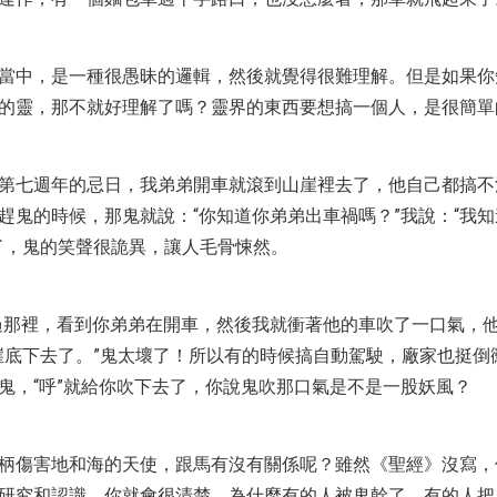
當中，是一種很愚昧的邏輯，然後就覺得很難理解。但是如果你
的靈，那不就好理解了嗎？靈界的東西要想搞一個人，是很簡單
第七週年的忌日，我弟弟開車就滾到山崖裡去了，他自己都搞不
趕鬼的時候，那鬼就說：“你知道你弟弟出車禍嗎？”我說：“我
了，鬼的笑聲很詭異，讓人毛骨悚然。
過那裡，看到你弟弟在開車，然後我就衝著他的車吹了一口氣，他
崖底下去了。”鬼太壞了！所以有的時候搞自動駕駛，廠家也挺倒
鬼，“呼”就給你吹下去了，你說鬼吹那口氣是不是一股妖風？
柄傷害地和海的天使，跟馬有沒有關係呢？雖然《聖經》沒寫，
研究和認識，你就會很清楚，為什麼有的人被鬼幹了，有的人把