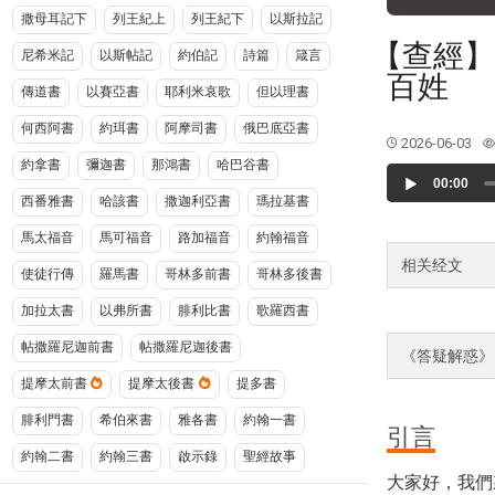
撒母耳記下
列王紀上
列王紀下
以斯拉記
【查經】
尼希米記
以斯帖記
約伯記
詩篇
箴言
百姓
傳道書
以賽亞書
耶利米哀歌
但以理書
何西阿書
約珥書
阿摩司書
俄巴底亞書
2026-06-03
約拿書
彌迦書
那鴻書
哈巴谷書
Audio
00:00
Player
西番雅書
哈該書
撒迦利亞書
瑪拉基書
馬太福音
馬可福音
路加福音
約翰福音
相关经文
使徒行傳
羅馬書
哥林多前書
哥林多後書
加拉太書
以弗所書
腓利比書
歌羅西書
帖撒羅尼迦前書
帖撒羅尼迦後書
《答疑解惑》
提摩太前書
提摩太後書
提多書
腓利門書
希伯來書
雅各書
約翰一書
引言
約翰二書
約翰三書
啟示錄
聖經故事
大家好，我們