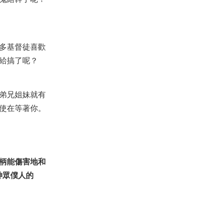
多基督徒喜歡
給搞了呢？
弟兄姐妹就有
使在等著你。
柄能傷害地和
神眾僕人的