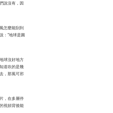
們說沒有，因
風怎麼能刮到
說：“地球是圓
地球沒好地方
知道吹的是幾
去，那風可邪
片，在多層停
的視頻背後能
。