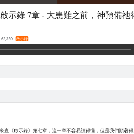
啟示錄 7章 - 大患難之前，神預備祂
62,380
啟示錄
來查《啟示錄》第七章，這一章不容易讀得懂，但是我們順著得