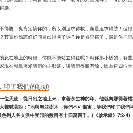
得勝。
不得勝，鬼肯定搞你的，所以別追求得救，而是追求得勝！但很
？其實你應該好好問自己得勝了嗎？你是被鬼搞了，還是你把鬼
憤怒在地上的時候，你能不能站立得住呢？就你那小樣的，有些
家現在就靠著愛我們的主耶穌，讓我們得勝有餘，因為這四位天
，印了我們的額頭
一位天使，從日出之地上來，拿著永生神的印。他就向那得著權
大聲喊著說：“地與海並樹木，你們不可傷害，等我們印了我們
以色列人各支派中受印的數目有十四萬四千。(《啟示錄》7:2-4)