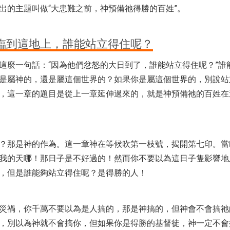
出的主題叫做“大患難之前，神預備祂得勝的百姓”。
臨到這地上，誰能站立得住呢？
這麼一句話：“因為他們忿怒的大日到了，誰能站立得住呢？”誰
是屬神的，還是屬這個世界的？如果你是屬這個世界的，別說站
，這一章的題目是從上一章延伸過來的，就是神預備祂的百姓在
？那是神的作為。這一章神在等候吹第一枝號，揭開第七印。當
我的天哪！那日子是不好過的！然而你不要以為這日子隻影響地
，但是誰能夠站立得住呢？是得勝的人！
災禍，你千萬不要以為是人搞的，那是神搞的，但神會不會搞祂
，別以為神就不會搞你，但如果你是得勝的基督徒，神一定不會