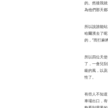
的。然後我就
為他們那天都
所以說誰能站
哈爾濱去了呢
的，”而打麻
所以四位天使
了，一會兒刮
級的風，以及
性了。
有些人不知道
車場出口，有
夠看到靈界的