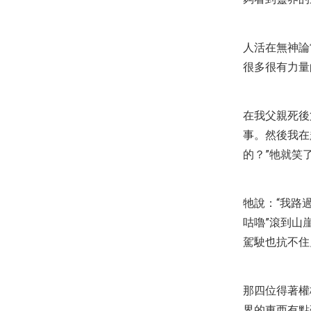
人活在無神論
很多很有力量
在我父親死後
事。然後我在
的？”牠就笑
牠說：“我路
咕嚕”滾到山
駕駛也抗不住
那四位得著權
界的東西有點