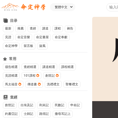
目录
最新
推薦
查經
講道
課程
祷告
見證
命定音樂
命定書屋
命定奉獻
命定神學
留言板
旋風
常用
禱告精選
查經精選
講道精選
課程精選
見證精選
101課程
創世記
馬太福音
傳道書
洗禮禮文
聖餐禮文
查經
創世記
出埃及記
利未記
民數記
申命記
約書亞記
士師記
路得記
撒母耳記上