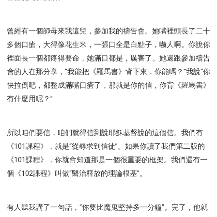
曾經有一個師母來我這兒，參加我的禱告會。她嘴裡頭長了二十
多個口瘡，大得像花生米，一張口全是白點子，嚇人啊。你說你
裡面長一個都疼得要命，她滿口都是，厲害了。她還跟參加禱告
會的人在那分享，“我能把《羅馬書》背下來，你能嗎？”我說“你
快拉倒吧，都整成滿嘴口瘡了，那就是你的信，你背《羅馬書》
有什麼用呢？”
所以咱們要信，咱們就得信到說耶穌基督說的這個信。我們有
《101課程》，就是“從尋求到信徒”。如果你讀了我們第二版的
《101課程》，你就會知道那是一個很重要的框架。我們還有一
個《102課程》叫做“醫治釋放的理論根基”。
有人聽我講了一句話，“你要比魔鬼堅持多一分鐘”。完了，他就