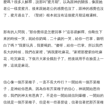
麼嗎？很多人解釋，說那叫“蜜月期”。以為跟神的關係，像跟她
老公一樣度蜜月。後來跟她老公的感覺也沒了，跟神的感覺也沒
了，蜜月過去了。《聖經》根本就沒有這個蜜月期這種邏輯。
那有的人問我，“那你覺得是怎麼回事？”這容易解釋。你剛生下
來的時候一哭，就給你奶喝，二十歲的一哭，給你一巴掌，聽明
白了嗎？“我要玩具，我要喝奶。”傻呀，給你一巴掌。所以我們
長大的時候，我們在家裡，“媽我要吃麻花。”家裡那麼窮你吃麻
花，吃完麻花，下個月大家全餓肚子了。然後就用手在臉蛋上一
擰，這就是麻花。
信心像一個芥菜種子，一直不長大咋行？一開始有一個芥菜種
子，是神給你恩典。因為你有芥菜種子的信心，神就開始恩待
你，我們的神太有恩典了。不是你一開始就信到爆棚，一開始的
信就是一個芥菜種子。但是有一些基督徒，信著信著把那芥菜種