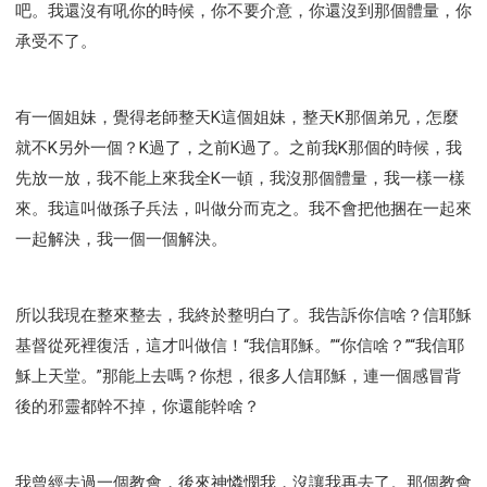
吧。我還沒有吼你的時候，你不要介意，你還沒到那個體量，你
承受不了。
有一個姐妹，覺得老師整天K這個姐妹，整天K那個弟兄，怎麼
就不K另外一個？K過了，之前K過了。之前我K那個的時候，我
先放一放，我不能上來我全K一頓，我沒那個體量，我一樣一樣
來。我這叫做孫子兵法，叫做分而克之。我不會把他捆在一起來
一起解決，我一個一個解決。
所以我現在整來整去，我終於整明白了。我告訴你信啥？信耶穌
基督從死裡復活，這才叫做信！“我信耶穌。”“你信啥？”“我信耶
穌上天堂。”那能上去嗎？你想，很多人信耶穌，連一個感冒背
後的邪靈都幹不掉，你還能幹啥？
我曾經去過一個教會，後來神憐憫我，沒讓我再去了。那個教會