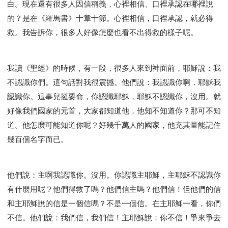
白。現在還有很多人因信稱義，心裡相信、口裡承認在哪裡說
研習會02 - 醫治釋放
研習會02 - 如何查聖經
的？是在《羅馬書》十章十節。心裡相信，口裡承認，就必得
研習會02 - 得著命定成為祝福
救。我告訴你，很多人好像怎麼也看不出得救的樣子呢。
研習會02 - 得勝教會的啟示
研習會02 - 教會的牧養
研習會03 - 醫治釋放特會
研習會03 - 成為門徒特會
我讀《聖經》的時候，有一段，很多人來到神面前，耶穌說：我
不認識你們。這句話對我很震撼。他們說：我認識你啊，耶穌我
認識你。這事兒挺要命，你認識耶穌，耶穌不認識你，沒用。就
好像我們國家的元首，大家都知道他，他知不知道你？那可不知
道。他怎麼可能知道你呢？好幾千萬人的國家，他充其量能記住
幾百個名字而已。
他們說：主啊我認識你。沒用。你認識主耶穌，主耶穌不認識你
有什麼用呢？他們得救了嗎？他們信主嗎？他們信！但他們的信
和主耶穌說的信是一個信嗎？不是一個信。在主耶穌一看，你們
不信。他們說：我們信，我們信！主耶穌說：你不信！爭來爭去