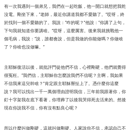
有一次我遇到一個弟兄，我們在一起吃飯，他一開口就想把我乾
沒電。剛坐下來，“老師，最近你講道我都不愛聽了。”哎呀，終
於找到一個不愛聽的了。我說：“咋的呢？”他說：“你講了上句，
下句我就知道你要講啥。”哎呀，這麼厲害。後來我就挑戰他一
個毛病，我說：“說，誰都會說，但是我做的你能做嗎？你做啥
了？你啥也沒做嘛。”
主耶穌復活以後，就批評門徒他們不信，心裡剛硬，他們就覺得
很冤枉。“我們信，主耶穌你怎麼說我們不信呢？主啊，我如果
不信我來這兒幹啥？”肯定跟主耶穌掰扯上了。憑什麼你這麼
說？我可以找出一千一萬個理由證明我信，三年前我跟著你，你
釘十字架我在底下看著，你埋葬了以後我哭得死去活來的。然後
現在你說我不信，你有沒有點良心呢？
所以什麼叫做剛硬，這就叫做剛硬。人家說你不信，承認自己不