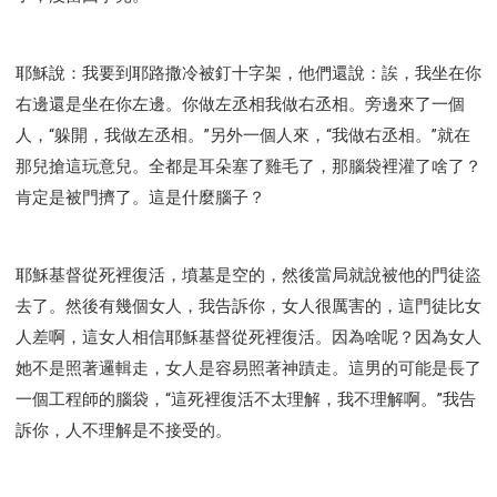
耶穌說：我要到耶路撒冷被釘十字架，他們還說：誒，我坐在你
右邊還是坐在你左邊。你做左丞相我做右丞相。旁邊來了一個
人，“躲開，我做左丞相。”另外一個人來，“我做右丞相。”就在
那兒搶這玩意兒。全都是耳朵塞了雞毛了，那腦袋裡灌了啥了？
肯定是被門擠了。這是什麼腦子？
耶穌基督從死裡復活，墳墓是空的，然後當局就說被他的門徒盜
去了。然後有幾個女人，我告訴你，女人很厲害的，這門徒比女
人差啊，這女人相信耶穌基督從死裡復活。因為啥呢？因為女人
她不是照著邏輯走，女人是容易照著神蹟走。這男的可能是長了
一個工程師的腦袋，“這死裡復活不太理解，我不理解啊。”我告
訴你，人不理解是不接受的。