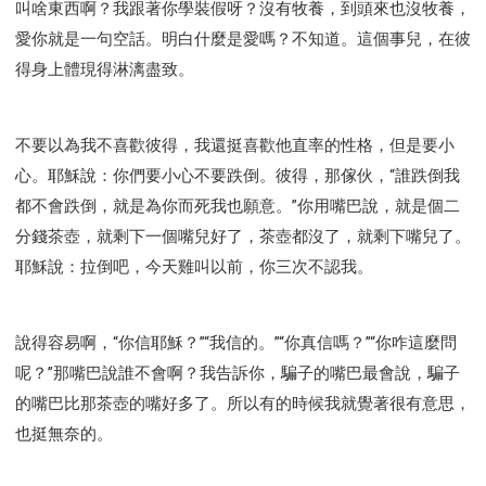
叫啥東西啊？我跟著你學裝假呀？沒有牧養，到頭來也沒牧養，
愛你就是一句空話。明白什麼是愛嗎？不知道。這個事兒，在彼
得身上體現得淋漓盡致。
不要以為我不喜歡彼得，我還挺喜歡他直率的性格，但是要小
心。耶穌說：你們要小心不要跌倒。彼得，那傢伙，“誰跌倒我
都不會跌倒，就是為你而死我也願意。”你用嘴巴說，就是個二
分錢茶壺，就剩下一個嘴兒好了，茶壺都沒了，就剩下嘴兒了。
耶穌說：拉倒吧，今天雞叫以前，你三次不認我。
說得容易啊，“你信耶穌？”“我信的。”“你真信嗎？”“你咋這麼問
呢？”那嘴巴說誰不會啊？我告訴你，騙子的嘴巴最會說，騙子
的嘴巴比那茶壺的嘴好多了。所以有的時候我就覺著很有意思，
也挺無奈的。