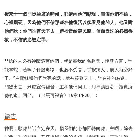
後來十一個門徒坐席的時候，耶穌向他們顯現，責備他們不信，
心裡剛硬，因為他們不信那些在他復活以後看見他的人。他又對
他們說：你們往普天下去，傳福音給萬民聽，信而受洗的必然得
救，不信的必被定罪。
**信的人必有神蹟隨著他們，就是奉我的名趕鬼，說新方言，手
能拿蛇，若喝了什麼毒物，也必不受害，手按病人，病人就必好
了。”主耶穌和他們說完的話，就被接到天上，坐在神的右邊。
門徒出去，到處宣傳福音，主和他們同工，用神蹟隨著，證實所
傳的道。阿們。（《馬可福音》16章14-20）：
禱告
神啊，願你的話立定在天。願我們的心都回轉向你。主啊，除去
我們心裡的剛硬，常常提醒我們的不信，提醒我們，告訴我們，