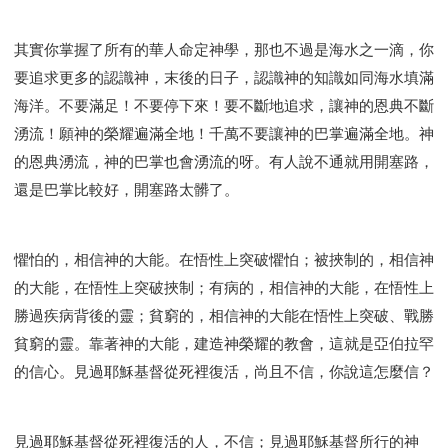
其實你掌握了所有的華人命定神學，那也不過是海水之一滴，你
要追求更多的認識神，末後的日子，認識神的知識如同海水填滿
海洋。不要滿足！不要停下來！要不斷地追求，讓神的恩典不斷
湧流！願神的榮耀遍滿全地！千萬不要讓神的巴掌遍滿全地。神
的恩典湧流，神的巴掌也會湧流的呀。有人說不通就用開塞路，
還是巴掌比較好，開塞路太髒了。
懼怕的，相信神的大能。在悟性上突破懼怕；被挾制的，相信神
的大能，在悟性上突破挾制；有病的，相信神的大能，在悟性上
勝過疾病背後的靈；貧窮的，相信神的大能在悟性上突破、戰勝
貧窮的靈。靠著神的大能，建造神榮耀的教會，這就是亞伯拉罕
的信心。見過耶穌基督從死裡復活，尚且不信，你說這怎麼信？
見過耶穌基督從死裡復活的人，不信；見過耶穌基督所行的神