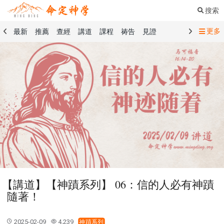
搜索
更多
最新
推薦
查經
講道
課程
祷告
見證
命定音樂
命定書屋
命定奉獻
命定神學
留言板
禱告精選
查經精選
講道精選
課程精選
見證精選
101課程
創世記
馬太福音
傳道書
洗禮禮文
聖餐禮文
01 創世記
02 出埃及記
03 利未記
04 民數記
05 申命記
06 約書亞記
07 士師記
08 路得記
09 撒母耳記上
10 撒母耳記下
11 列王紀上
12 列王紀下
15 以斯拉記
16 尼希米記
17 以斯帖記
18 約伯記
19 詩篇
20 箴言
21 傳道書
23 以賽亞書
【講道】【神蹟系列】 06：信的人必有神蹟
25 耶利米哀歌
27 但以理書
28 何西阿書
隨著！
29 約珥書
30 阿摩司書
31 俄巴底亞書
32 約拿書
33 彌迦書
34 那鴻書
35 哈巴谷書
36 西番雅書
2025-02-09
4,239
神蹟系列