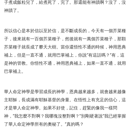
子煮成飯粒兒了，給煮死了，完了。那還能有神蹟啊？沒了，沒
神蹟了。
所以信心是本於信以至於信，是不斷成長的，今天有一個芥菜種
子，後來就有一百個芥菜種子，然後就有一萬個芥菜種子，那顆
芥菜種子就長成了攀天大樹。當你還悟性不通的時候，神用恩典
補上，但是一直不通，就用巴掌補上，你說“有這話嗎？”有，這
是神的管教。你悟性不通，神用恩典補上，如果一直不通，就用
巴掌補上。
華人命定神學是學習成長的神學，恩典越來越多，就會越來越像
主耶穌，長成滿有耶穌基督的身量。在悟性上有充足的信心，這
才是華人命定神學。如果不好使，記住，趕緊的像我一樣問
神，“我怎麼不對啊？我哪塊沒整對啊？”別剛硬著說“我已經掌握
了華人命定神學所有的奧秘了。”真的嗎？