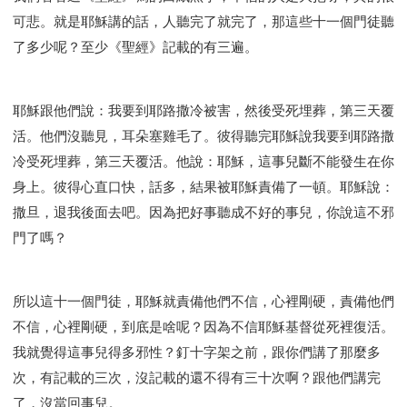
可悲。就是耶穌講的話，人聽完了就完了，那這些十一個門徒聽
了多少呢？至少《聖經》記載的有三遍。
耶穌跟他們說：我要到耶路撒冷被害，然後受死埋葬，第三天覆
活。他們沒聽見，耳朵塞雞毛了。彼得聽完耶穌說我要到耶路撒
冷受死埋葬，第三天覆活。他說：耶穌，這事兒斷不能發生在你
身上。彼得心直口快，話多，結果被耶穌責備了一頓。耶穌說：
撒旦，退我後面去吧。因為把好事聽成不好的事兒，你說這不邪
門了嗎？
所以這十一個門徒，耶穌就責備他們不信，心裡剛硬，責備他們
不信，心裡剛硬，到底是啥呢？因為不信耶穌基督從死裡復活。
我就覺得這事兒得多邪性？釘十字架之前，跟你們講了那麼多
次，有記載的三次，沒記載的還不得有三十次啊？跟他們講完
了，沒當回事兒。