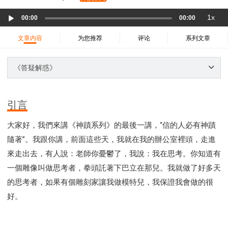
37 哈該書
38 撒迦利亞書
39 瑪拉基書
Audio
1x
40 馬太福音
41 馬可福音
42 路加福音
00:00
00:00
Player
43 約翰福音
44 使徒行傳
45 羅馬書
文章内容
为您推荐
评论
系列文章
46 哥林多前書
47 哥林多後書
48 加拉太書
49 以弗所書
50 腓利比書
51 歌羅西書
《答疑解惑》
52 帖撒羅尼迦前書
53 帖撒羅尼迦後書
54 提摩太前書
55 提摩太後書
56 提多書
引言
57 腓利門書
58 希伯來書
59 雅各書
62 約翰一書
大家好，我們來講《神蹟系列》的最後一講，“信的人必有神蹟
63 約翰二書
64 約翰三書
66 啟示錄
聖經故事
隨著”。我跟你講，前面這些天，我就在我的辦公室裡頭，走進
教會
爭戰
信望愛
學習
時間管理和學習方法
來走出去，有人說：老師你憂鬱了，我說：我在思考。你知道有
愛神
喜樂
管理
信仰根基
命定
建立榮耀教會
一個雕像叫做思考者，拳頭託著下巴立在那兒。我就做了好多天
趕鬼
認識魔鬼的詭計
神所喜悅的人
的思考者，如果有個雕刻家讓我做模特兒，我保證我會做的很
彰顯神憤怒的器皿
新時代基督教變革研討會
好。
神同在
傳道者的言語
信心
命定性格
使徒保羅的神學體系
屬靈的世界
耶穌基督的喜訊