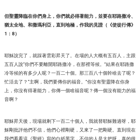
但聖靈降臨在你們身上，你們就必得著能力，並要在耶路撒冷、
猶太全地、和撒瑪利亞，直到地極，作我的見證（《使徒行傳》
1：8）
耶穌說完了，就踩著雲彩昇天了。在場的人大概有五百人，主跟
五百人說“你們不要離開耶路撒冷，在那裡等候。”結果在耶路撒
冷等候的有多少人呢？一百二十個。那三百八十個幹啥去了呢？
忙活去了？“主啊，我們要傳你的福音。”你沒有聖靈降在你身
上，你沒有得著能力，你傳一個啥福音呢？傳一個沒有能力的福
音啊？
耶穌昇天後，現場就剩下一百二十個人，我就替耶穌難過呀，耶
穌剛批評他們不信，他們心裡剛硬，又來了一把剛硬。直到現在
我們看看這《聖經》寫的白紙黑字，不信的人是大把呀，真的很