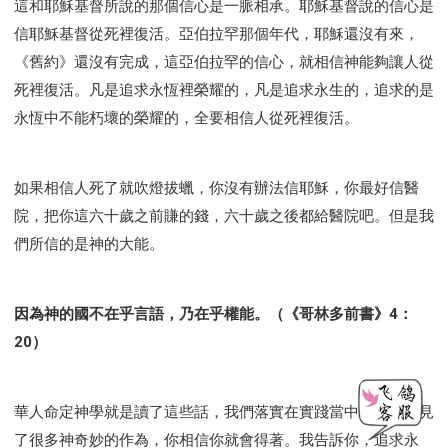
這和耶穌基督所說的那個信心是一脈相承。耶穌基督說的信心是
信耶穌基督從死裡復活。亞伯拉罕那個年代，耶穌還沒有來，
《舊約》還沒有完成，這亞伯拉罕的信心，就相信神能夠讓人從
死裡復活。凡是追求永恆裡榮耀的，凡是追求永生的，追求的是
永恆中不能朽壞的榮耀的，全要相信人從死裡復活。
如果相信人死了就吹燈拔蠟，你沒有辦法信耶穌，你最好信醫
院，把你這六十歲之前賺的錢，六十歲之後都給醫院吧。但是我
們所信的是神的大能。
因為神的國不在乎言語，乃在乎權能。（《哥林多前書》4：
20）
華人命定神學就是讀了這些話，我們落實在實踐當中，所以看見
了很多神奇妙的作為，你相信你就會得著。我告訴你，追求永