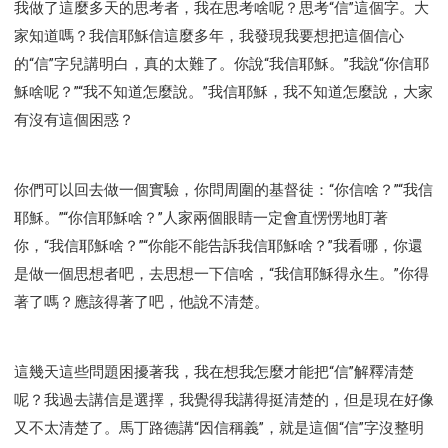
我做了這麼多天的思考者，我在思考啥呢？思考“信”這個字。大
智慧與悟性
從轄制中得自由
破除屬世界的價值觀
家知道嗎？我信耶穌信這麼多年，我發現我要想把這個信心
"如何"
屬靈人的好習慣
打開天上祝福的窗口
的“信”字兒講明白，真的太難了。你說“我信耶穌。”我說“你信耶
神蹟系列
愚蠢系列
戰勝撒旦系列
得勝的性格
穌啥呢？”“我不知道怎麼說。”我信耶穌，我不知道怎麼說，大家
耶和華是引導我的牧羊人。
謹慎系列
開心地活著
有沒有這個困惑？
001B課程 - 解開迷思課程
001C課程 - 靈界故事
004課程 - 華人命定神學理念
101課程 - 從尋求到信徒
102課程 - 醫治釋放中階
你們可以回去做一個實驗，你問周圍的基督徒：“你信啥？”“我信
耶穌。”“你信耶穌啥？”人家兩個眼睛一定會直愣愣地盯著
103課程 - 聖經學習中階
201課程 - 從信徒到門徒
你，“我信耶穌啥？”“你能不能告訴我信耶穌啥？”我看哪，你還
301課程 - 領袖實操課程
302課程 - 新人接待
是做一個思想者吧，去思想一下信啥，“我信耶穌得永生。”你得
308課程 - 牧養理論基礎培訓
Y131課程 - 主動學習
著了嗎？應該得著了吧，他說不清楚。
Y132課程 - 職業策劃
Y133課程 - 活出豐盛
Y134課程 - 動手實驗室
Y135課程 - 做人做事
Y136課程 - 如何學習
研習會01 - 醫治釋放
這幾天這些問題困擾著我，我在想我怎麼才能把“信”解釋清楚
研習會01 - 如何讀聖經
研習會01 - 得著命定成為祝福
呢？我過去講信是選擇，我覺得我講得挺清楚的，但是現在好像
又不太清楚了。馬丁路德講“因信稱義”，就是這個“信”字沒整明
研習會01 - 得勝教會的啟示
研習會01 - 教會的牧養