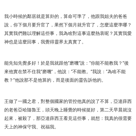
我小時候的鄰居就是算卦的，算命可準了，他跟我姐夫的爸爸
說，你下個月要升官了，果然下個月就升官了，怎麼這麼準哪？
其實我們難以理解這些事，我為啥對這事這麼熱衷呢？其實我愛
神也是這麼回事，我覺得靈界太真實了。
能先知先覺多好！於是我就跟他“磨嘰”說：“你能不能教我？”後
來他實在禁不住我“磨嘰”，他說：“不能教。”我說：“為啥不能
教？”他說那不是他算的，而是後面的靈告訴他的。
王做了一國之君，對整個國家的管控他真的說了不算，亞達薛西
的老爸亞哈隨魯王，頭天晚上睡覺的時候挺好，第二天早晨就沒
起來，被殺了，那亞達薛西王看見這些事，就想：我真的很需要
天上的神保守我、祝福我。