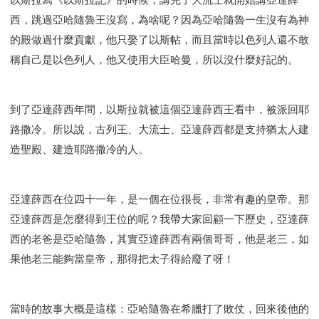
智慧與悟性
從轄制中得自由
破除屬世界的價值觀
西，跳過亞哈隨魯王沒寫，為啥呢？因為亞哈隨魯一生沒有為神
"如何"
屬靈人的好習慣
打開天上祝福的窗口
的殿做過什麼貢獻，他只娶了以斯帖，而且當時以色列人還不敢
神蹟系列
愚蠢系列
戰勝撒旦系列
得勝的性格
稱自己是以色列人，他又使用大臣哈曼，所以沒什麼好記的。
耶和華是引導我的牧羊人。
謹慎系列
開心地活著
001B課程 - 解開迷思課程
001C課程 - 靈界故事
到了亞達薛西年間，以斯拉就被這個亞達薛西王看中，被派回耶
004課程 - 華人命定神學理念
路撒冷。所以說，古列王、大流士、亞達薛西都是支持猶太人建
101課程 - 從尋求到信徒
102課程 - 醫治釋放中階
造聖殿、建造耶路撒冷的人。
103課程 - 聖經學習中階
201課程 - 從信徒到門徒
301課程 - 領袖實操課程
302課程 - 新人接待
308課程 - 牧養理論基礎培訓
Y131課程 - 主動學習
亞達薛西在位四十一年，是一個在位很長，非常有趣的皇帝。那
亞達薛西是怎麼得到王位的呢？我帶大家回顧一下歷史，亞達薛
Y132課程 - 職業策劃
Y133課程 - 活出豐盛
西的老爸是亞哈隨魯，其實亞達薛西有兩個哥哥，他是老三，如
Y134課程 - 動手實驗室
Y135課程 - 做人做事
果他老三能夠當皇帝，那得把太子得給廢了呀！
Y136課程 - 如何學習
研習會01 - 醫治釋放
研習會01 - 如何讀聖經
研習會01 - 得著命定成為祝福
研習會01 - 得勝教會的啟示
研習會01 - 教會的牧養
當時的故事大概是這樣：亞哈隨魯在希臘打了敗仗，回來後他的