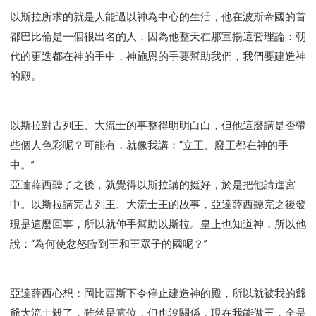
以斯拉所求的就是人能過以神為中心的生活，他在波斯帝國的首
都巴比倫是一個很出名的人，因為他整天在那宣揚這套理論：朝
代的更迭都在神的手中，神施恩的手要幫助我們，我們要建造神
的殿。
以斯拉對古列王、大流士的事整得明明白白，但他這麼講是否帶
些個人色彩呢？可能有，就像我講：“立王、廢王都在神的手
中。”
亞達薛西聽了之後，就覺得以斯拉講的挺好，於是把他請進宮
中。以斯拉講完古列王、大流士王的故事，亞達薛西聽完之後發
現是這麼回事，所以就伸手幫助以斯拉。皇上也知道神，所以他
說：“為何使忿怒臨到王和王眾子的國呢？”
亞達薛西心想：岡比西斯下令停止建造神的殿，所以就被我的爺
爺大流士殺了，雖然是篡位，但也沒關係，現在我能做王，全是