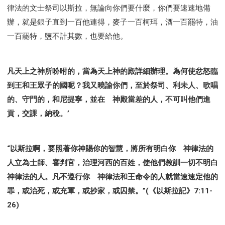
律法的文士祭司以斯拉，無論向你們要什麼，你們要速速地備
辦，就是銀子直到一百他連得，麥子一百柯珥，酒一百罷特，油
一百罷特，鹽不計其數，也要給他。
凡天上之神所吩咐的，當為天上神的殿詳細辦理。為何使忿怒臨
到王和王眾子的國呢？我又曉諭你們，至於祭司、利未人、歌唱
的、守門的，和尼提寧，並在 神殿當差的人，不可叫他們進
貢，交課，納稅。’
“以斯拉啊，要照著你神賜你的智慧，將所有明白你 神律法的
人立為士師、審判官，治理河西的百姓，使他們教訓一切不明白
神律法的人。凡不遵行你 神律法和王命令的人就當速速定他的
罪，或治死，或充軍，或抄家，或囚禁。”(《以斯拉記》7:11-
26)