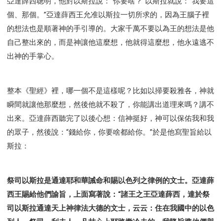
亞達薛西聰明，他對以斯拉說：“你要啥？”以斯拉就說：“我要這
個、那個。”亞達薛西王允准以斯拉一切所求的，因為王腦子裡
的想法也是順著神的手引導的。大家千萬不要以為王的想法是他
自己整出來的，而是神讓他這麼想，他就得這麼想，他永遠逃不
出神的手掌心。
整本《聖經》裡，哪一個不是這樣呢？比如以掃要殺雅各，神就
瞬間就讓他那麼想，然後他就不殺了，你能講出道理來嗎？講不
出來。亞達薛西聽完了以後心想：信神挺好，神可以保佑我和我
的眾子，然後說：“錢給你，你要啥都給你。”於是他寫聖旨給以
斯拉：
祭司以斯拉是通達耶和華誡命和賜以色列之律例的文士。亞達薛
西王賜給他們諭旨，上面寫著說：“諸王之王亞達薛西，達於祭
司以斯拉通達天上神律法大德的文士，云云：住在我國中的以色