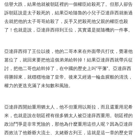
研習會02 - 醫治釋放
研習會02 - 如何查聖經
信譽大跌，結果他就被朝廷裡的一個權臣給殺死了。但那人卻告
研習會02 - 得著命定成為祝福
訴朝廷說是太子殺死的，結果亞哈隨魯的小兒子亞達薛西就衝過
去就把他的太子哥哥給殺了，反手又把殺死他父親的權臣也殺
研習會02 - 得勝教會的啟示
研習會02 - 教會的牧養
了！也就是說，亞達薛西得到王位，其實還是挺隨機的一件事。
研習會03 - 醫治釋放特會
研習會03 - 成為門徒特會
亞達薛西得了王位以後，他的二哥本來在外面帶兵打仗，覺著他
篡位了，就回來要把他這個弟弟給幹掉！結果亞達薛西就帶兵征
討，把他二哥也給幹掉了，在中國的歷史上叫“平藩”。亞達薛西
得勝歸來，就穩穩地做了皇帝。後來又經過一輪血腥般的清洗，
權力的更迭充滿了未知數和風險。
亞達薛西開始重用猶太人，他不但重用以斯拉，而且還重用尼希
米，也就是說在朝廷裡有很多猶太人被亞達薛西重用。朝廷裡的
政治鬥爭是非常兇險的，那他為什麼重用這些人呢？因為亞達薛
西效法了他爺爺大流士、太姥爺古列王，這就是這一章的歷史背