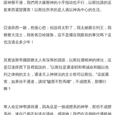
跟神掰不過，我們用大腿掰神的小手指頭也不行，以斯拉講的這
套東西還蠻厲害！以斯拉所求的是人過以神為中心的生活。
亞達薛西一聽，然後心想：你說得太對了，我太姥爺古列王，我
爺爺大流士，我爸爸亞哈隨魯，這不是擺在我眼前的事兒嗎？這
也沒過去多少年！
其實波斯帝國跟猶太人有深厚的淵源，以斯拉通曉神的律法，這
是亞達薛西下旨裡面說的，“以斯拉是通達耶和華誡命和賜以色
列之律例的文士，通達天上神律法的文士祭司以斯拉。”這挺厲
害，如果你不通達，講得“驢唇不對馬嘴”，不成體系，那哪行
啊？
華人命定神學講得通，因為這是一個成體系的神學，那些不成體
系的，連自己都不知道在講啥。感謝神！我們在這個時代通曉神