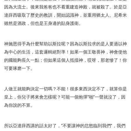
因為大流士。後來我爸爸也不看重建造神殿，就被殺了。於是亞
達薛西吸取了歷史的教訓，開始認識神，並重用猶太人。尼希米
雖然是酒政，但也是王身邊的貼身護衛。
神施恩得手為什麼幫助以斯拉呢？因為以斯拉求的是人要過以神
為中心的生活，這套邏輯絕對準！如果一個王敬畏神，神會使他
的國能夠長久一點；但如果這個人抵擋神，哎呀，那老慘了！你
可要琢磨一下。
人做王就能夠決定一切嗎？不能！很多東西決定不了，就算你是
皇上，你兒子將來會怎樣呢？可能一個炮彈“啪”一聲就沒了，因
為你說的不算。
所以亞達薛西講的話太好了，“不要讓神的忿怒臨到我們”，我們