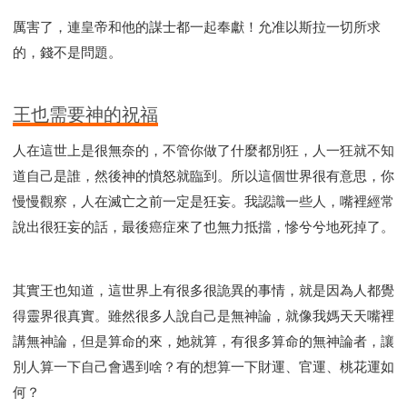
厲害了，連皇帝和他的謀士都一起奉獻！允准以斯拉一切所求
的，錢不是問題。
王也需要神的祝福
人在這世上是很無奈的，不管你做了什麼都別狂，人一狂就不知
道自己是誰，然後神的憤怒就臨到。所以這個世界很有意思，你
慢慢觀察，人在滅亡之前一定是狂妄。我認識一些人，嘴裡經常
說出很狂妄的話，最後癌症來了也無力抵擋，慘兮兮地死掉了。
其實王也知道，這世界上有很多很詭異的事情，就是因為人都覺
得靈界很真實。雖然很多人說自己是無神論，就像我媽天天嘴裡
講無神論，但是算命的來，她就算，有很多算命的無神論者，讓
別人算一下自己會遇到啥？有的想算一下財運、官運、桃花運如
何？