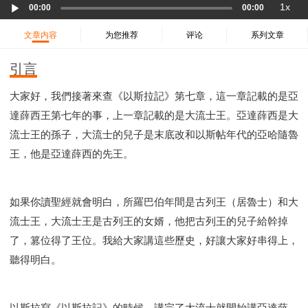
Audio
37 哈該書
38 撒迦利亞書
39 瑪拉基書
1x
00:00
00:00
Player
40 馬太福音
41 馬可福音
42 路加福音
文章内容
为您推荐
评论
系列文章
43 約翰福音
44 使徒行傳
45 羅馬書
46 哥林多前書
47 哥林多後書
48 加拉太書
引言
49 以弗所書
50 腓利比書
51 歌羅西書
大家好，我們接著來查《以斯拉記》第七章，這一章記載的是亞
52 帖撒羅尼迦前書
53 帖撒羅尼迦後書
達薛西王第七年的事，上一章記載的是大流士王。亞達薛西是大
54 提摩太前書
55 提摩太後書
56 提多書
流士王的孫子，大流士的兒子是末底改和以斯帖年代的亞哈隨魯
57 腓利門書
58 希伯來書
59 雅各書
62 約翰一書
王，他是亞達薛西的先王。
63 約翰二書
64 約翰三書
66 啟示錄
聖經故事
教會
爭戰
信望愛
學習
時間管理和學習方法
如果你讀聖經就會明白，所羅巴伯年間是古列王（居魯士）和大
愛神
喜樂
管理
信仰根基
命定
建立榮耀教會
流士王，大流士王是古列王的女婿，他把古列王的兒子給幹掉
趕鬼
認識魔鬼的詭計
神所喜悅的人
了，篡位得了王位。我給大家講這些歷史，好讓大家好串得上，
彰顯神憤怒的器皿
新時代基督教變革研討會
聽得明白。
神同在
傳道者的言語
信心
命定性格
使徒保羅的神學體系
屬靈的世界
耶穌基督的喜訊
以斯拉寫《以斯拉記》的時候，講完了大流士就開始講亞達薛