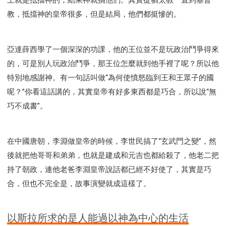
教，抵擋神的皇帝很多，但是結局，他們都挺慘的。
亞達薛西學了一個深深的功課，他的王位並不是玩政治鬥爭得來
的，可是別人玩政治鬥爭，那王位怎麼就到他手裡了呢？所以他
特別地感謝神。有一句話叫做“為何使憤怒臨到王和王眾子的國
呢？”你看這話講的，其實皇帝有好多東西都是巧合，所以說“無
巧不成書”。
在中國唐朝，李淵做皇帝的時候，李世民搞了“玄武門之變”，然
後就把他哥哥和弟弟，也就是建成和元吉也都給殺了，他老二把
持了朝政，連他老爸李淵皇帝說話都已經不好使了，其實是巧
合，但也不完全是，故事演變就成這樣了。
以斯拉所求的是人能過以神為中心的生活