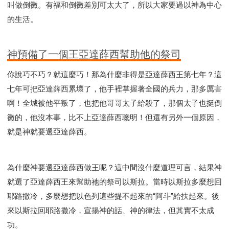
叫做倒黴。有福和倒黴差別可太大了，所以大家要過以神為中心
的生活。
神預備了一個王亞達薛西幫助他的祭司
你說巧不巧？就這麼巧！那為什麼非得是亞達薛西王第七年？這
七年可把亞達薛西累壞了，他手裡掌握著全國的兵力，那多厲害
啊！全城被他平叛了，也把他哥哥太子給殺了，那個太子也挺倒
黴的，他沒本事，比不上亞達薛西聰明！但還有另外一個原因，
就是神就要選亞達薛西。
為什麼神要選亞達薛西做王呢？這中間沒什麼道理可言，結果神
就選了亞達薛西王來幫助祂的祭司以斯拉。當時以斯拉多麼想回
耶路撒冷，多麼想把以色列這些提不起來的“阿斗”給扶起來。後
來以斯拉回耶路撒冷，宣揚神的話、神的律法，但其實不太成
功。