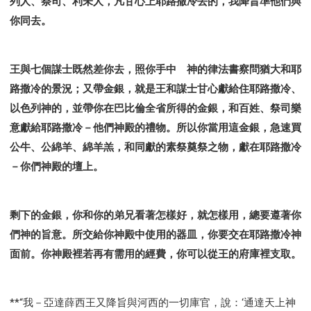
列人、祭司、利未人，凡甘心上耶路撒冷去的，我降旨準他們與
你同去。
王與七個謀士既然差你去，照你手中 神的律法書察問猶大和耶
路撒冷的景況；又帶金銀，就是王和謀士甘心獻給住耶路撒冷、
以色列神的，並帶你在巴比倫全省所得的金銀，和百姓、祭司樂
意獻給耶路撒冷－他們神殿的禮物。所以你當用這金銀，急速買
公牛、公綿羊、綿羊羔，和同獻的素祭奠祭之物，獻在耶路撒冷
－你們神殿的壇上。
剩下的金銀，你和你的弟兄看著怎樣好，就怎樣用，總要遵著你
們神的旨意。所交給你神殿中使用的器皿，你要交在耶路撒冷神
面前。你神殿裡若再有需用的經費，你可以從王的府庫裡支取。
**“我－亞達薛西王又降旨與河西的一切庫官，說：‘通達天上神