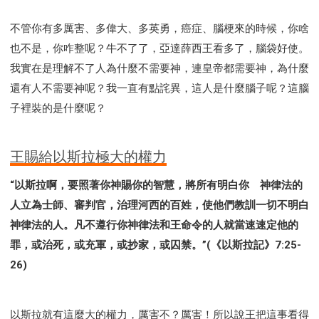
不管你有多厲害、多偉大、多英勇，癌症、腦梗來的時候，你啥
也不是，你咋整呢？牛不了了，亞達薛西王看多了，腦袋好使。
我實在是理解不了人為什麼不需要神，連皇帝都需要神，為什麼
還有人不需要神呢？我一直有點詫異，這人是什麼腦子呢？這腦
子裡裝的是什麼呢？
王賜給以斯拉極大的權力
“以斯拉啊，要照著你神賜你的智慧，將所有明白你 神律法的
人立為士師、審判官，治理河西的百姓，使他們教訓一切不明白
神律法的人。凡不遵行你神律法和王命令的人就當速速定他的
罪，或治死，或充軍，或抄家，或囚禁。”(《以斯拉記》7:25-
26)
以斯拉就有這麼大的權力，厲害不？厲害！所以說王把這事看得