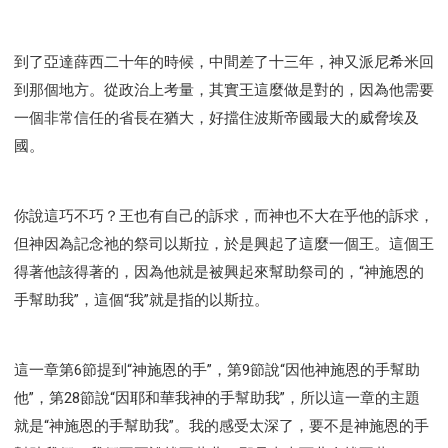
到了亞達薛西二十年的時候，中間差了十三年，神又派尼希米回
到那個地方。從政治上考量，其實王這麼做是對的，因為他需要
一個非常信任的省長在猶大，好擋住波斯帝國最大的威脅埃及
國。
你說這巧不巧？王也有自己的訴求，而神也不大在乎他的訴求，
但神因為記念祂的祭司以斯拉，於是興起了這麼一個王。這個王
得著他該得著的，因為他就是被興起來幫助祭司的，“神施恩的
手幫助我”，這個“我”就是指的以斯拉。
這一章第6節提到“神施恩的手”，第9節說“因他神施恩的手幫助
他”，第28節說“因耶和華我神的手幫助我”，所以這一章的主題
就是“神施恩的手幫助我”。我的感受太深了，要不是神施恩的手