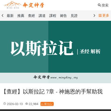
搜索
更多
最新
推薦
查經
講道
課程
祷告
見證
命定音樂
命定書屋
命定奉獻
命定神學
留言板
禱告精選
查經精選
講道精選
課程精選
見證精選
101課程
創世記
馬太福音
傳道書
洗禮禮文
聖餐禮文
01 創世記
02 出埃及記
03 利未記
04 民數記
05 申命記
06 約書亞記
07 士師記
08 路得記
09 撒母耳記上
10 撒母耳記下
11 列王紀上
12 列王紀下
15 以斯拉記
16 尼希米記
17 以斯帖記
18 約伯記
19 詩篇
20 箴言
21 傳道書
23 以賽亞書
【查經】以斯拉記 7章 - 神施恩的手幫助我
25 耶利米哀歌
27 但以理書
28 何西阿書
29 約珥書
30 阿摩司書
31 俄巴底亞書
32 約拿書
2026-02-13
22,984
以斯拉記
33 彌迦書
34 那鴻書
35 哈巴谷書
36 西番雅書