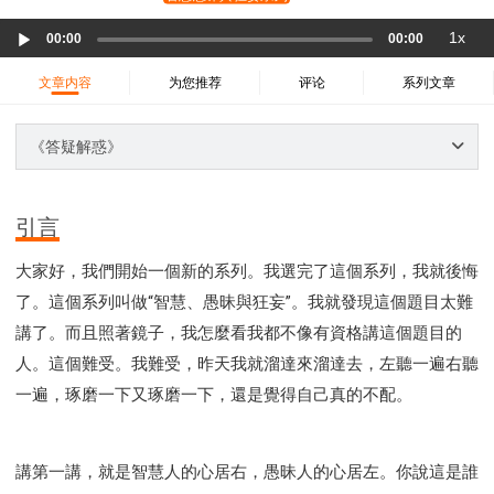
37 哈該書
38 撒迦利亞書
39 瑪拉基書
Audio
1x
40 馬太福音
41 馬可福音
42 路加福音
00:00
00:00
Player
43 約翰福音
44 使徒行傳
45 羅馬書
文章内容
为您推荐
评论
系列文章
46 哥林多前書
47 哥林多後書
48 加拉太書
49 以弗所書
50 腓利比書
51 歌羅西書
《答疑解惑》
52 帖撒羅尼迦前書
53 帖撒羅尼迦後書
54 提摩太前書
55 提摩太後書
56 提多書
引言
57 腓利門書
58 希伯來書
59 雅各書
62 約翰一書
大家好，我們開始一個新的系列。我選完了這個系列，我就後悔
63 約翰二書
64 約翰三書
66 啟示錄
聖經故事
了。這個系列叫做“智慧、愚昧與狂妄”。我就發現這個題目太難
教會
爭戰
信望愛
學習
時間管理和學習方法
講了。而且照著鏡子，我怎麼看我都不像有資格講這個題目的
愛神
喜樂
管理
信仰根基
命定
建立榮耀教會
人。這個難受。我難受，昨天我就溜達來溜達去，左聽一遍右聽
趕鬼
認識魔鬼的詭計
神所喜悅的人
一遍，琢磨一下又琢磨一下，還是覺得自己真的不配。
彰顯神憤怒的器皿
新時代基督教變革研討會
神同在
傳道者的言語
信心
命定性格
使徒保羅的神學體系
屬靈的世界
耶穌基督的喜訊
講第一講，就是智慧人的心居右，愚昧人的心居左。你說這是誰