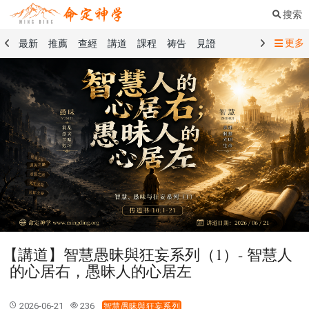
搜索
更多
最新
推薦
查經
講道
課程
祷告
見證
命定音樂
命定書屋
命定奉獻
命定神學
留言板
禱告精選
查經精選
講道精選
課程精選
見證精選
101課程
創世記
馬太福音
傳道書
洗禮禮文
聖餐禮文
01 創世記
02 出埃及記
03 利未記
04 民數記
05 申命記
06 約書亞記
07 士師記
08 路得記
09 撒母耳記上
10 撒母耳記下
11 列王紀上
12 列王紀下
15 以斯拉記
16 尼希米記
17 以斯帖記
18 約伯記
19 詩篇
20 箴言
21 傳道書
23 以賽亞書
【講道】智慧愚昧與狂妄系列（1）- 智慧人
25 耶利米哀歌
27 但以理書
28 何西阿書
的心居右，愚昧人的心居左
29 約珥書
30 阿摩司書
31 俄巴底亞書
32 約拿書
33 彌迦書
34 那鴻書
35 哈巴谷書
36 西番雅書
2026-06-21
236
智慧愚昧與狂妄系列