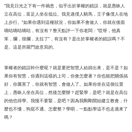
“我見日光之下有一件禍患，似乎出於掌權的錯誤，就是愚昧人
立在高位，富足人坐在低位。我見過僕人騎馬，王子像僕人在地
上步行。”如果你遇到這種狀況，你如果不會做人，你就在後面
嘀咕嘀咕嘀咕，有沒有？整天點評一下你老闆：“哎呀，他真
笨，爛，很爛，太拉了”，有沒有？是出於掌權者的錯誤嗎？不
是。這是所羅門故意寫的。
掌權者的錯誤幹什麼呢？就是要把智慧人給篩出來，是不是？如
果你有智慧，你遇到這樣的上司，你會怎麼著？你也能把關係搞
好，你厲害了，你就有智慧，會做人了。如果你坐在這個位置
上，愚昧人坐在高位，然後怎麼辦？趕緊學，是吧？就是在高位
的他也得學。我慢不要緊，是吧？因為我剛剛開始建立教會，什
麼也不懂，狗屁不通。怎麼整？學唄，一點點學這不也走過來了
嗎？