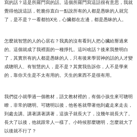
寫的話？這是所羅門寫的話。這個所羅門寫這話很有意思，我就
智慧與悟性
從轄制中得自由
破除屬世界的價值觀
覺得他說這話，乾脆你直白一點說所有的人都是愚昧的人就完
"如何"
屬靈人的好習慣
打開天上祝福的窗口
了，是不是？一看都拍X光，心臟都在左邊，都是愚昧的人。
神蹟系列
愚蠢系列
戰勝撒旦系列
得勝的性格
耶和華是引導我的牧羊人。
謹慎系列
開心地活著
001B課程 - 解開迷思課程
001C課程 - 靈界故事
怎麼就智慧的人的心居右？我真的沒有看到人把心臟給掰過來
004課程 - 華人命定神學理念
的。這個就成了我裡面的一種掙扎。這叫啥話？後來我整明白
101課程 - 從尋求到信徒
102課程 - 醫治釋放中階
了，其實所有的人都是愚昧的人，只有後來學習神的話的人才變
成聰明人、有智慧的人，是不是？其實我告訴你，人不是學來
103課程 - 聖經學習中階
201課程 - 從信徒到門徒
的，靠你天生是不太有用的。天生的東西不是很有用。
301課程 - 領袖實操課程
302課程 - 新人接待
308課程 - 牧養理論基礎培訓
Y131課程 - 主動學習
Y132課程 - 職業策劃
Y133課程 - 活出豐盛
我們從小就學過一個教材，語文教材裡的，有個小孩生來可聰明
Y134課程 - 動手實驗室
Y135課程 - 做人做事
瞭，非常的聰明。可聰明以後，他爸爸就帶著他到處走來走去，
Y136課程 - 如何學習
研習會01 - 醫治釋放
到處去講。講著講著講著，這孩子就長大了，沒幾年就長大了。
研習會01 - 如何讀聖經
研習會01 - 得著命定成為祝福
長大了以後，他就跟常人一樣了。小時候那麼聰明，怎麼就大了
以後就不行了？
研習會01 - 得勝教會的啟示
研習會01 - 教會的牧養