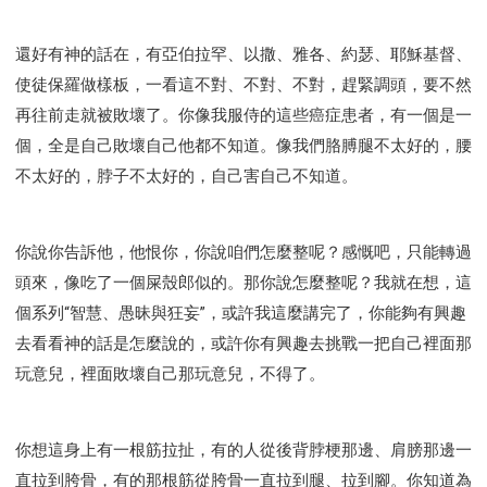
還好有神的話在，有亞伯拉罕、以撒、雅各、約瑟、耶穌基督、
使徒保羅做樣板，一看這不對、不對、不對，趕緊調頭，要不然
再往前走就被敗壞了。你像我服侍的這些癌症患者，有一個是一
個，全是自己敗壞自己他都不知道。像我們胳膊腿不太好的，腰
不太好的，脖子不太好的，自己害自己不知道。
你說你告訴他，他恨你，你說咱們怎麼整呢？感慨吧，只能轉過
頭來，像吃了一個屎殼郎似的。那你說怎麼整呢？我就在想，這
個系列“智慧、愚昧與狂妄”，或許我這麼講完了，你能夠有興趣
去看看神的話是怎麼說的，或許你有興趣去挑戰一把自己裡面那
玩意兒，裡面敗壞自己那玩意兒，不得了。
你想這身上有一根筋拉扯，有的人從後背脖梗那邊、肩膀那邊一
直拉到胯骨，有的那根筋從胯骨一直拉到腿、拉到腳。你知道為