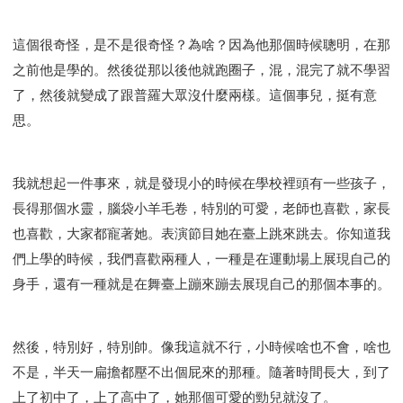
研習會02 - 醫治釋放
研習會02 - 如何查聖經
研習會02 - 得著命定成為祝福
這個很奇怪，是不是很奇怪？為啥？因為他那個時候聰明，在那
研習會02 - 得勝教會的啟示
研習會02 - 教會的牧養
之前他是學的。然後從那以後他就跑圈子，混，混完了就不學習
研習會03 - 醫治釋放特會
研習會03 - 成為門徒特會
了，然後就變成了跟普羅大眾沒什麼兩樣。這個事兒，挺有意
思。
我就想起一件事來，就是發現小的時候在學校裡頭有一些孩子，
長得那個水靈，腦袋小羊毛卷，特別的可愛，老師也喜歡，家長
也喜歡，大家都寵著她。表演節目她在臺上跳來跳去。你知道我
們上學的時候，我們喜歡兩種人，一種是在運動場上展現自己的
身手，還有一種就是在舞臺上蹦來蹦去展現自己的那個本事的。
然後，特別好，特別帥。像我這就不行，小時候啥也不會，啥也
不是，半天一扁擔都壓不出個屁來的那種。隨著時間長大，到了
上了初中了，上了高中了，她那個可愛的勁兒就沒了。