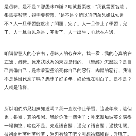
是愚昧。是不是？那愚昧咋辦？咱就趕緊改：“我很需要智慧，
很需要智慧，很需要智慧。”是不是？所以咱們弟兄姐妹知道
不？人一旦學習態度出了問題，完了。人一旦停止了學習，完
了。人一旦自以為是，完蛋了。人一出生，心就在左邊。
咱講智慧人的心在右，愚昧人的心在左。我一看，我的心真的在
左邊，愚昧。原來我以為的東西是錯的。《聖經》怎麼說？是自
己責備自己，是靠著聖靈治死你自己的惡行、肉體的惡行。我這
不是越俎代庖了嗎？愚昧了好多年，終於現在明白了。是不是？
人就是這樣。
所以咱們弟兄姐妹知道嗎？我一直沒停止學習。這些年來，這個
累，很累，真的很累。我給你做一個例子：剛來新加坡英文講得
一塌糊塗，啥也不是。先過語言關，過完了語言關，過技術關。
技術崗幹著幹著幹著，遊刃有餘了吧？剛想站穩腳跟，升職了。