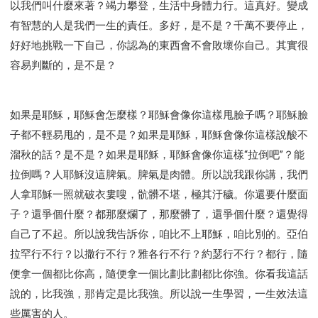
以我們叫什麼來著？竭力攀登，生活中身體力行。這真好。變成
有智慧的人是我們一生的責任。多好，是不是？千萬不要停止，
好好地挑戰一下自己，你認為的東西會不會敗壞你自己。其實很
容易判斷的，是不是？
如果是耶穌，耶穌會怎麼樣？耶穌會像你這樣甩臉子嗎？耶穌臉
子都不輕易甩的，是不是？如果是耶穌，耶穌會像你這樣說酸不
溜秋的話？是不是？如果是耶穌，耶穌會像你這樣“拉倒吧”？能
拉倒嗎？人耶穌沒這脾氣。脾氣是肉體。所以說我跟你講，我們
人拿耶穌一照就破衣婁嗖，骯髒不堪，極其汙穢。你還要什麼面
子？還爭個什麼？都那麼爛了，那麼髒了，還爭個什麼？還覺得
自己了不起。所以說我告訴你，咱比不上耶穌，咱比別的。亞伯
拉罕行不行？以撒行不行？雅各行不行？約瑟行不行？都行，隨
便拿一個都比你高，隨便拿一個比劃比劃都比你強。你看我這話
說的，比我強，那肯定是比我強。所以說一生學習，一生效法這
些厲害的人。