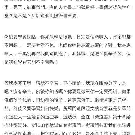
車，完了，結束戰鬥。有的人他畫上句號還好，畫個逗號你說咋
整？是不是？所以這個風險管理重要。
然後要學會說話，你如果幹活很累，肯定是個愚昧人，肯定想都
不用想，一定要幹活不累。老師你幹得屁滾尿流的？對，我是愚
昧人，千萬別再跟我問這問題了。我幹得，是吧？挺辛苦的。但
是我在學習它能不辛苦嗎？
等我學完了我一講就不辛苦，平心而論，我現在跟你分享，是
吧？沒有辛苦。然後你知道嗎？你要是做王你一定要受訓。如果
像個孩子似的，很幼稚的孩子，肯定完蛋了。懶惰肯定是完蛋
的。然後又要學習如何快樂。所羅門這段經文的背景就是所羅門
把這些人一生活著的這些事，這幾樣，全在《傳道書》第十章給
描述得蠻好。所以咱們就講這個所羅門。所羅門鼓勵我們把這幾
件事給探索明白，把它探索明白了多好，是不是？接下來，咱就