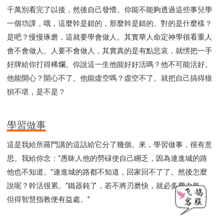
千萬別看完了以後，然後自己發懵。你能不能夠透過這些事兒學
一個功課，哦，這麼幹是錯的，那麼幹是錯的。對的是什麼樣？
是吧？慢慢琢磨，這就要學會做人。其實華人命定神學很看重人
會不會做人。人要不會做人，其實真的是有點悲哀，就愣把一手
好牌給你打得稀爛。你說這一生他能好好活嗎？他不可能活好。
他能開心？開心不了。他能虛空嗎？虛空不了。就把自己搞得狼
狽不堪，是不是？
學習做事
這是我給所羅門講的這話給它分了幾個。來，學習做事，很有意
思。我給你念：“愚昧人他的勞碌使自己睏乏，因為連進城的路
他也不知道。”連進城的路都不知道，回家回不了了。然後怎麼
說呢？幹活很累。“鐵器鈍了，若不將刃磨快，就必多費力氣。
但得智慧指教便有益處。”