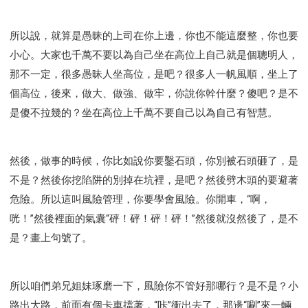
所以說，就算是愚昧的上司在你上邊，你也不能這麼整，你也要
小心。大家也千萬不要以為自己坐在高位上自己就是個聰明人，
那不一定，很多愚昧人坐高位，是吧？很多人一帆風順，坐上了
個高位，後來，做大、做強、做牢，你說你幹什麼？傻吧？是不
是傻不拉幾的？坐在高位上千萬不要自己以為自己有智慧。
然後，做事的時候，你比如說你要鑿石頭，你別被石頭砸了，是
不是？然後你挖陷阱的別掉在坑裡，是吧？然後劈木頭的要避著
危險。所以這叫風險管理，你要學會風險。你開車，“啊，
咣！”然後裡面的氣囊“砰！砰！砰！砰！”然後就沒然後了，是不
是？畫上句號了。
所以咱們弟兄姐妹琢磨一下，風險你不管好那哪行？是不是？小
路出大路，前面有個卡車擋著，“咔”衝出去了，那邊“唰”來一輛