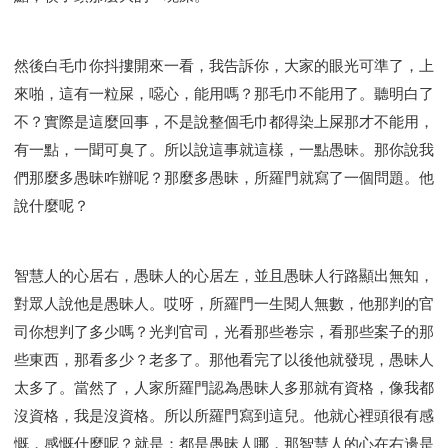
然後白毛巾你抖摟開來一看，我告訴你，大家的眼光可準了，上
來啪，這有一粒屎，噁心，能用嗎？那毛巾不能用了。聽明白了
不？實際是這麼回事，不是說整個毛巾都得染上屎那才不能用，
有一點，一聞可臭了。所以說這事就這樣，一點愚昧。那你說我
們那麼多愚昧咋辦呢？那麼多愚昧，所羅門就寫了一個問題。他
說什麼呢？
智慧人的心居右，愚昧人的心居左，並且愚昧人行路顯出無知，
對眾人說他是愚昧人。哎呀，所羅門一生閱人無數，他那判的官
司你想判了多少嗎？光判官司，光看那些卷宗，看那些案子的那
些東西，那看多少？老多了。那他看完了以後他就發現，愚昧人
太多了。當然了，人家所羅門認為愚昧人多那就有資格，像我都
沒資格，我是沒資格。所以所羅門寫到這兒。他就心裡頭很有感
慨，感慨什麼呢？就是：都是愚昧人哪，那智慧人的心在右邊是