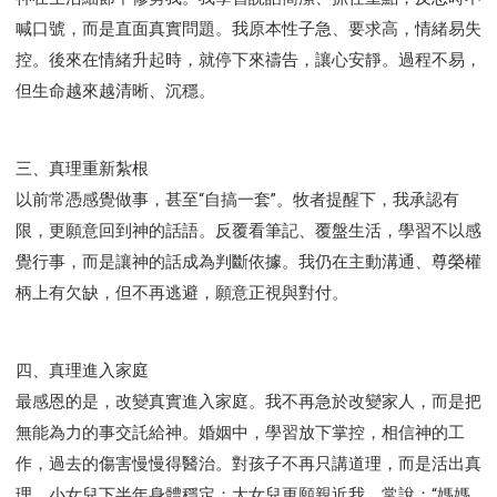
喊口號，而是直面真實問題。我原本性子急、要求高，情緒易失
控。後來在情緒升起時，就停下來禱告，讓心安靜。過程不易，
但生命越來越清晰、沉穩。
三、真理重新紮根
以前常憑感覺做事，甚至“自搞一套”。牧者提醒下，我承認有
限，更願意回到神的話語。反覆看筆記、覆盤生活，學習不以感
覺行事，而是讓神的話成為判斷依據。我仍在主動溝通、尊榮權
柄上有欠缺，但不再逃避，願意正視與對付。
四、真理進入家庭
最感恩的是，改變真實進入家庭。我不再急於改變家人，而是把
無能為力的事交託給神。婚姻中，學習放下掌控，相信神的工
作，過去的傷害慢慢得醫治。對孩子不再只講道理，而是活出真
理。小女兒下半年身體穩定；大女兒更願親近我，常說：“媽媽