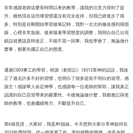
非常感謝老師這麼長時間以來的教導，讓我的注意力得到了提
升。雖然現在這些壞習慣還沒有完全改掉，但我已經進步了很
多。特別是在剛開始學習做筆記時，我對一次次的修改感到很煩
躁，心裡非常急躁。後來隨著學習態度的調整，我明白自己出現
錯誤就應該及時改正，不能不當一回事。我也學會了，無論做什
麼事，都要先擺正自己的態度。
通過C003事工的學習，研讀《創世記》1到12章神的話語，我改
正了過去許多不好的習慣，也明白了很多從前不明白的道理。感
謝主！感謝華人命定神學，也感謝每一位老師的幫助，讓我真正
認識到自己惡習帶來的嚴重性。今後無論做什麼，我都會記得老
師的教導，也會繼續努力、不斷提升自己。
第6個見證，大家好，我是AY姐妹。今天想和大家分享神如何在
2025年帶領我，從一個逃避工作、害怕挑戰的寶媽，成長為願