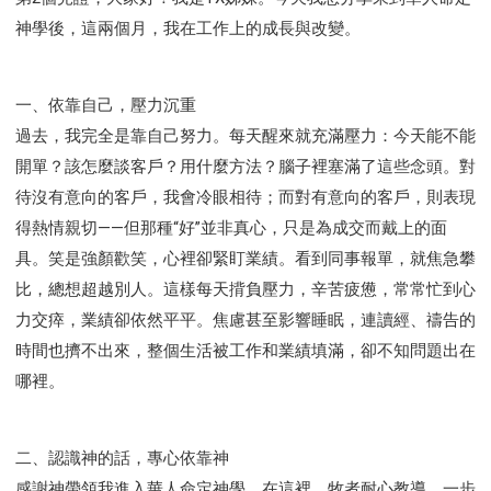
神學後，這兩個月，我在工作上的成長與改變。
一、依靠自己，壓力沉重
過去，我完全是靠自己努力。每天醒來就充滿壓力：今天能不能
開單？該怎麼談客戶？用什麼方法？腦子裡塞滿了這些念頭。對
待沒有意向的客戶，我會冷眼相待；而對有意向的客戶，則表現
得熱情親切——但那種“好”並非真心，只是為成交而戴上的面
具。笑是強顏歡笑，心裡卻緊盯業績。看到同事報單，就焦急攀
比，總想超越別人。這樣每天揹負壓力，辛苦疲憊，常常忙到心
力交瘁，業績卻依然平平。焦慮甚至影響睡眠，連讀經、禱告的
時間也擠不出來，整個生活被工作和業績填滿，卻不知問題出在
哪裡。
二、認識神的話，專心依靠神
感謝神帶領我進入華人命定神學。在這裡，牧者耐心教導，一步