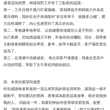
通過這段經歷，神讓我對工作有了三點新的認識：
第一，工作目標不應只盯著賺錢。 當我將提升剪輯能力作為首
要目標時，我的目光不再侷限於"有沒有單子、能賺多少錢"，壓
力自然減輕了，內心也感受到了真正的自由。
第二，學會謙卑地學習。 以前總覺得借鑑別人是不對的，全靠
自己琢磨，但知識儲備又不夠，常做得焦頭爛額。現在，我學會
主動搜索相關視頻去學習、參考，效率大幅提升，客戶滿意度也
提高了。
第三，在溝通中持續成長。 每次與客戶溝通後，我會反思其中
出現的問題，爭取下次不再犯同樣的錯誤。
四、未來的展望與感恩
特別感謝牧者和老師一直以來對我的督促與幫助，讓我從一個不
願動手、害怕嘗試的寶媽，逐漸成為願意認真做事、敢於迎接挑
戰的人。 回顧這一年，我看到神如何使用環境塑造我、改變
我。"我靠著那加給我力量的，凡事都能做。"（腓立比書4章13