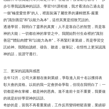
步引導我認識神的話語。學習101課程後，我才看清自己過去是
一個“極度愛世界”的人，裡面裝滿了屬世界的邏輯體系-嚴重
的“識別善惡”和“以能力為本”，這些其實是招致咒詛的。
透過學習，我明白了靈界的真實：人不是靠自己的智慧，而是靠
神的大能；一切都在神的掌管之中。我開始對付生命裡的“識別
善惡”“體貼肉體”和“以能力為本”，不再緊盯著業績，而是學習交
託給神。我開始讀經、禱告、聽道，做筆記，在悟性上更深認識
神的話，並謹守遵行。
三、更深的認識與感恩
去年12月，公司大家都在衝刺業績，爭取進入前十名以獲得表
彰大會的資格。以前的我一定會拼命爭取，但現在我明白了：一
切都是神在掌權，都是神的恩典。進不進前十並不重要，我要做
的就是好好學習神的話語。
奇妙的是，當我不再看重業績，工作反而變得輕鬆喜樂，業績卻