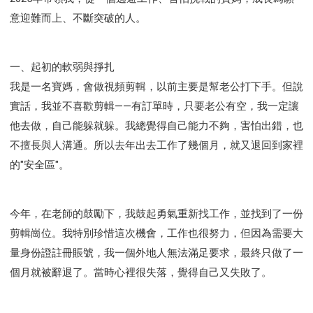
意迎難而上、不斷突破的人。
一、起初的軟弱與掙扎
我是一名寶媽，會做視頻剪輯，以前主要是幫老公打下手。但說
實話，我並不喜歡剪輯——有訂單時，只要老公有空，我一定讓
他去做，自己能躲就躲。我總覺得自己能力不夠，害怕出錯，也
不擅長與人溝通。所以去年出去工作了幾個月，就又退回到家裡
的"安全區"。
今年，在老師的鼓勵下，我鼓起勇氣重新找工作，並找到了一份
剪輯崗位。我特別珍惜這次機會，工作也很努力，但因為需要大
量身份證註冊賬號，我一個外地人無法滿足要求，最終只做了一
個月就被辭退了。當時心裡很失落，覺得自己又失敗了。