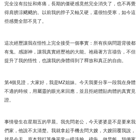
完全沒有拉扯和疼痛，長期的僵硬感竟然完全消失了，也不再覺
得肩膀涼颼颼的。以前我的脖子又軸又硬，還很怕受寒，如今這
些感覺全部不見了。
這次經歷讓我在悟性上完全接受一個事實：所有疾病問題背後都
有鬼。感謝神，讓我真實經歷祂的大能。祂藉著方言禱告，不但
提升了我的悟性，也讓我的身體得到了釋放和真正的自由。
第4個見證，大家好，我是MZ姐妹。今天我要分享一段我在身體
不適的時候，用屬靈的眼光來回應，並且拒絕體貼肉體的真實見
證。
事情發生在星期五的早晨。我先問老公，今天婆婆是不是要來我
們家，他說不太清楚。我就拿起手機去問大嫂，大嫂回覆我說，
就是今天。原本我打算像平常一樣洗臉、禱告、做早飯，預備家