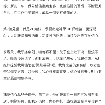
節）新的一年，我希望能繼續進步，克服拖延的習慣，不斷提升
自己，在工作中榮耀神，成為一個更有價值的人。
第7個見證，我是ZH姐妹，學習命定神學101課程後，更深明
白：人活著是屬靈的事，需要神的恩典，而領受恩典在於信心。
前幾天，我牙痛劇烈，嘴都張不開；兒子也上吐下瀉、發燒不
退。輸液後燒退了，但吐瀉未止，吃藥也無效，我很焦慮。AJ
姐妹提醒我可能陷在“識別善惡”裡。我悔改後仍無突破，牧者便
帶我領受方言。領受後，我心裡充滿喜樂，信心被提升，明白要
拿起屬靈權柄爭戰。
我憑信心為兒子禱告。第二天，他的腹瀉從一日四五次減至兩
次，明顯好轉。但我牙仍痛，內心掙扎：該吃藥還是單單信神？