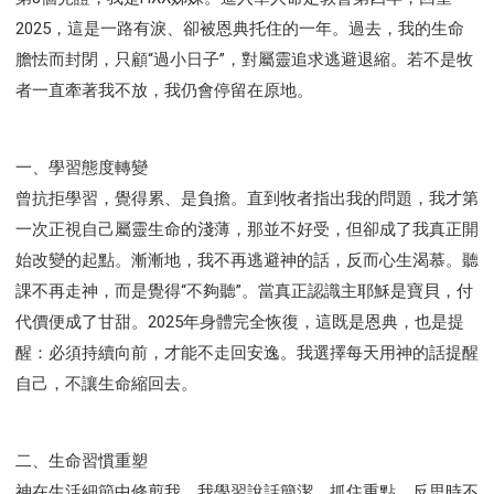
2025，這是一路有淚、卻被恩典托住的一年。過去，我的生命
膽怯而封閉，只顧“過小日子”，對屬靈追求逃避退縮。若不是牧
者一直牽著我不放，我仍會停留在原地。
一、學習態度轉變
曾抗拒學習，覺得累、是負擔。直到牧者指出我的問題，我才第
一次正視自己屬靈生命的淺薄，那並不好受，但卻成了我真正開
始改變的起點。漸漸地，我不再逃避神的話，反而心生渴慕。聽
課不再走神，而是覺得“不夠聽”。當真正認識主耶穌是寶貝，付
代價便成了甘甜。2025年身體完全恢復，這既是恩典，也是提
醒：必須持續向前，才能不走回安逸。我選擇每天用神的話提醒
自己，不讓生命縮回去。
二、生命習慣重塑
神在生活細節中修剪我。我學習說話簡潔、抓住重點，反思時不