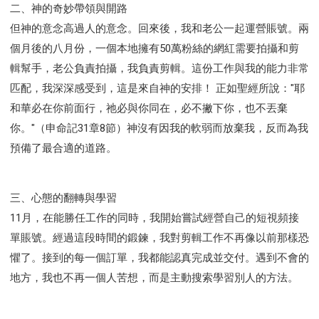
二、神的奇妙帶領與開路
但神的意念高過人的意念。回來後，我和老公一起運營賬號。兩
個月後的八月份，一個本地擁有50萬粉絲的網紅需要拍攝和剪
輯幫手，老公負責拍攝，我負責剪輯。這份工作與我的能力非常
匹配，我深深感受到，這是來自神的安排！ 正如聖經所說："耶
和華必在你前面行，祂必與你同在，必不撇下你，也不丟棄
你。"（申命記31章8節）神沒有因我的軟弱而放棄我，反而為我
預備了最合適的道路。
三、心態的翻轉與學習
11月，在能勝任工作的同時，我開始嘗試經營自己的短視頻接
單賬號。經過這段時間的鍛鍊，我對剪輯工作不再像以前那樣恐
懼了。接到的每一個訂單，我都能認真完成並交付。遇到不會的
地方，我也不再一個人苦想，而是主動搜索學習別人的方法。