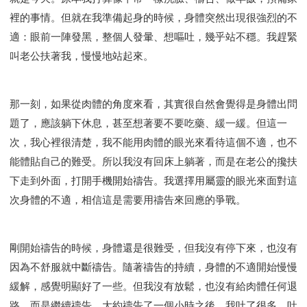
裡的事情。但就在我準備起身的時候，身體突然出現很強烈的不
適：眼前一陣發黑，整個人發暈、想嘔吐，幾乎站不穩。我趕緊
叫老公扶著我，慢慢地站起來。
那一刻，如果從肉體的角度來看，其實很自然會覺得是身體出問
題了，應該躺下休息，甚至想著要不要吃藥、緩一緩。但這一
次，我心裡很清楚，我不能用肉體的眼光來看待這個不適，也不
能體貼自己的難受。所以我沒有回床上躺著，而是在老公的攙扶
下走到外面，打開手機開始禱告。我選擇用屬靈的眼光來面對這
次身體的不適，相信這是需要用禱告來回應的爭戰。
剛開始禱告的時候，身體還是很難受，但我沒有停下來，也沒有
因為不舒服就中斷禱告。隨著禱告的持續，身體的不適開始慢慢
緩解，感覺明顯好了一些。但我沒有放鬆，也沒有給肉體任何退
路，而是繼續禱告。大約禱告了一個小時之後，我吐了很多。吐