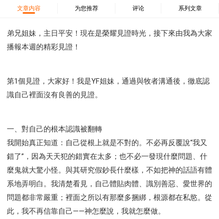
37 哈該書
38 撒迦利亞書
39 瑪拉基書
文章内容
为您推荐
评论
系列文章
40 馬太福音
41 馬可福音
42 路加福音
43 約翰福音
44 使徒行傳
45 羅馬書
弟兄姐妹，主日平安！現在是榮耀見證時光，接下來由我為大家
播報本週的精彩見證！
46 哥林多前書
47 哥林多後書
48 加拉太書
49 以弗所書
50 腓利比書
51 歌羅西書
52 帖撒羅尼迦前書
53 帖撒羅尼迦後書
第1個見證，大家好！我是YF姐妹，通過與牧者溝通後，徹底認
54 提摩太前書
55 提摩太後書
56 提多書
識自己裡面沒有良善的見證。
57 腓利門書
58 希伯來書
59 雅各書
62 約翰一書
63 約翰二書
64 約翰三書
66 啟示錄
聖經故事
一、對自己的根本認識被翻轉
教會
爭戰
信望愛
學習
時間管理和學習方法
我開始真正知道：自己從根上就是不對的。不必再反覆說“我又
愛神
喜樂
管理
信仰根基
命定
建立榮耀教會
錯了”，因為天天犯的錯實在太多；也不必一發現什麼問題、什
趕鬼
認識魔鬼的詭計
神所喜悅的人
麼鬼就大驚小怪。與其研究假鈔長什麼樣，不如把神的話語有體
彰顯神憤怒的器皿
新時代基督教變革研討會
系地弄明白。我清楚看見，自己體貼肉體、識別善惡、愛世界的
神同在
傳道者的言語
信心
命定性格
問題都非常嚴重；裡面之所以有那麼多捆綁，根源都在私慾。從
使徒保羅的神學體系
屬靈的世界
耶穌基督的喜訊
此，我不再信靠自己——神怎麼說，我就怎麼做。