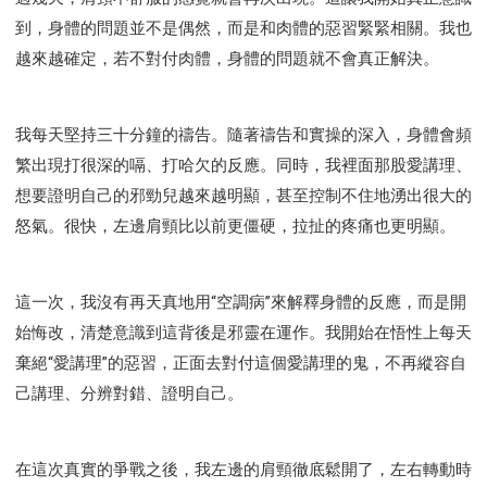
到，身體的問題並不是偶然，而是和肉體的惡習緊緊相關。我也
越來越確定，若不對付肉體，身體的問題就不會真正解決。
我每天堅持三十分鐘的禱告。隨著禱告和實操的深入，身體會頻
繁出現打很深的嗝、打哈欠的反應。同時，我裡面那股愛講理、
想要證明自己的邪勁兒越來越明顯，甚至控制不住地湧出很大的
怒氣。很快，左邊肩頸比以前更僵硬，拉扯的疼痛也更明顯。
這一次，我沒有再天真地用“空調病”來解釋身體的反應，而是開
始悔改，清楚意識到這背後是邪靈在運作。我開始在悟性上每天
棄絕“愛講理”的惡習，正面去對付這個愛講理的鬼，不再縱容自
己講理、分辨對錯、證明自己。
在這次真實的爭戰之後，我左邊的肩頸徹底鬆開了，左右轉動時