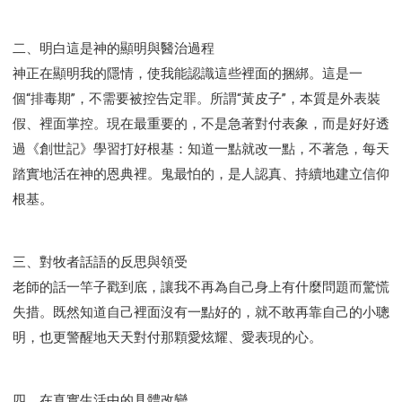
智慧與悟性
從轄制中得自由
破除屬世界的價值觀
"如何"
屬靈人的好習慣
打開天上祝福的窗口
二、明白這是神的顯明與醫治過程
神蹟系列
愚蠢系列
戰勝撒旦系列
得勝的性格
神正在顯明我的隱情，使我能認識這些裡面的捆綁。這是一
耶和華是引導我的牧羊人。
謹慎系列
開心地活著
個“排毒期”，不需要被控告定罪。所謂“黃皮子”，本質是外表裝
001B課程 - 解開迷思課程
001C課程 - 靈界故事
假、裡面掌控。現在最重要的，不是急著對付表象，而是好好透
004課程 - 華人命定神學理念
過《創世記》學習打好根基：知道一點就改一點，不著急，每天
101課程 - 從尋求到信徒
102課程 - 醫治釋放中階
踏實地活在神的恩典裡。鬼最怕的，是人認真、持續地建立信仰
103課程 - 聖經學習中階
201課程 - 從信徒到門徒
根基。
301課程 - 領袖實操課程
302課程 - 新人接待
308課程 - 牧養理論基礎培訓
Y131課程 - 主動學習
三、對牧者話語的反思與領受
Y132課程 - 職業策劃
Y133課程 - 活出豐盛
老師的話一竿子戳到底，讓我不再為自己身上有什麼問題而驚慌
Y134課程 - 動手實驗室
Y135課程 - 做人做事
失措。既然知道自己裡面沒有一點好的，就不敢再靠自己的小聰
Y136課程 - 如何學習
研習會01 - 醫治釋放
明，也更警醒地天天對付那顆愛炫耀、愛表現的心。
研習會01 - 如何讀聖經
研習會01 - 得著命定成為祝福
研習會01 - 得勝教會的啟示
研習會01 - 教會的牧養
四、在真實生活中的具體改變