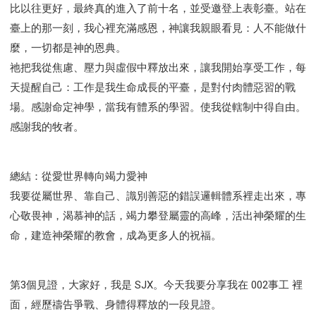
比以往更好，最終真的進入了前十名，並受邀登上表彰臺。站在
臺上的那一刻，我心裡充滿感恩，神讓我親眼看見：人不能做什
麼，一切都是神的恩典。
祂把我從焦慮、壓力與虛假中釋放出來，讓我開始享受工作，每
天提醒自己：工作是我生命成長的平臺，是對付肉體惡習的戰
場。感謝命定神學，當我有體系的學習。使我從轄制中得自由。
感謝我的牧者。
總結：從愛世界轉向竭力愛神
我要從屬世界、靠自己、識別善惡的錯誤邏輯體系裡走出來，專
心敬畏神，渴慕神的話，竭力攀登屬靈的高峰，活出神榮耀的生
命，建造神榮耀的教會，成為更多人的祝福。
第3個見證，大家好，我是 SJX。今天我要分享我在 002事工 裡
面，經歷禱告爭戰、身體得釋放的一段見證。