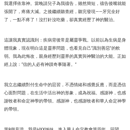
我選擇依靠神。當晚請兒子為我禱告，雖然簡短，禱告後嘴就能
張開了，疼痛大減。之後繼續聽查經，聽完發現——牙完全好
了，一點不疼了！沒打針沒吃藥，卻真實經歷了神的醫治。
這讓我真實認識到：疾病背後常是屬靈爭戰。以前以為生病是身
體現象，現在明白這是靈界問題，也看見自己“識別善惡”的軟
弱。我為此悔改，親身經歷到靈界的真實與神醫治的大能。正如
經上說：“信的人必有神蹟奇事隨著。”
我立志繼續對付生命中的惡習，不憑情緒和感覺反應，而是憑信
心面對問題，在生活中活出神的形象，成為祝福。感謝神，也感
謝牧者和命定神學的帶領。感謝神，也感謝牧者和華人命定神學
的帶領。
第8個見證，我是HXX姊妹。進入華人命定教會第四年，回望