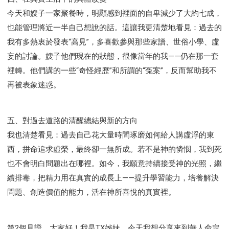
研習會02 - 醫治釋放
研習會02 - 如何查聖經
今天和嫂子一家聚餐時，明顯感到裡面的自卑減少了大約七成，
研習會02 - 得著命定成為祝福
也能管理將近一半自己想說的話。這讓我更清楚地看見：過去的
研習會02 - 得勝教會的啟示
研習會02 - 教會的牧養
我有多熱衷於發表“高見”，多喜歡參與那些家譜、世俗小學、虛
研習會03 - 醫治釋放特會
研習會03 - 成為門徒特會
妄的討論。嫂子他們現在的狀態，很像當年的我——仍在那一套
裡轉。他們講的一些“奇怪經歷”和所謂的“冤案”，反而幫助我不
再被表象迷惑。
五、對過去道路的清醒總結與新的方向
我也清楚看見：過去自己花大量時間琢磨如何給人講虛浮的東
西，拼命追求虛榮，最終卻一無所成。若不是神的憐憫，我到死
也不會明白問題出在哪裡。如今，我願意持續接受神的光照，繼
續排毒，把精力用在真實的成長上——提升學習能力，培養解決
問題、創造價值的能力，活在神所喜悅的真實裡。
第2個見證，大家好！我是TX姊妹。今天我想分享來到華人命定