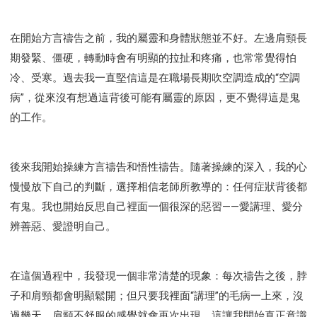
在開始方言禱告之前，我的屬靈和身體狀態並不好。左邊肩頸長
期發緊、僵硬，轉動時會有明顯的拉扯和疼痛，也常常覺得怕
冷、受寒。過去我一直堅信這是在職場長期吹空調造成的“空調
病”，從來沒有想過這背後可能有屬靈的原因，更不覺得這是鬼
的工作。
後來我開始操練方言禱告和悟性禱告。隨著操練的深入，我的心
慢慢放下自己的判斷，選擇相信老師所教導的：任何症狀背後都
有鬼。我也開始反思自己裡面一個很深的惡習——愛講理、愛分
辨善惡、愛證明自己。
在這個過程中，我發現一個非常清楚的現象：每次禱告之後，脖
子和肩頸都會明顯鬆開；但只要我裡面“講理”的毛病一上來，沒
過幾天，肩頸不舒服的感覺就會再次出現。這讓我開始真正意識