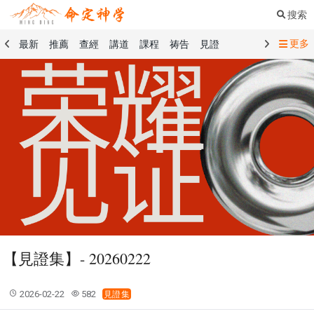
搜索
更多
最新
推薦
查經
講道
課程
祷告
見證
命定音樂
命定書屋
命定奉獻
命定神學
留言板
禱告精選
查經精選
講道精選
課程精選
見證精選
101課程
創世記
馬太福音
傳道書
洗禮禮文
聖餐禮文
01 創世記
02 出埃及記
03 利未記
04 民數記
05 申命記
06 約書亞記
07 士師記
08 路得記
09 撒母耳記上
10 撒母耳記下
11 列王紀上
12 列王紀下
15 以斯拉記
16 尼希米記
17 以斯帖記
18 約伯記
19 詩篇
20 箴言
21 傳道書
23 以賽亞書
【見證集】- 20260222
25 耶利米哀歌
27 但以理書
28 何西阿書
29 約珥書
30 阿摩司書
31 俄巴底亞書
32 約拿書
2026-02-22
582
見證集
33 彌迦書
34 那鴻書
35 哈巴谷書
36 西番雅書