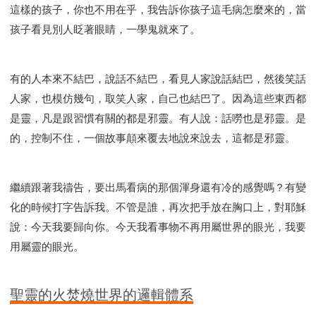
這樣的孩子，你也不用在乎，我告訴你孩子這毛病怎麼來的，當
孩子看見別人眨著眼睛，一學鬼就來了。
有的人本來不結巴，說話不結巴，看見人家說話結巴，然後笑話
人家，也模仿幾句，取笑人家，自己也結巴了。因為這些東西都
是靈，凡是跟習慣有關的都是邪靈。有人說：話嘮也是邪靈。是
的，控制不住，一個故事顛來覆去地說來說去，這都是邪靈。
繼續跟著我禱告，要出馬看病的那個渾身還有冷的感覺嗎？有變
化的時候打字告訴我。不管是誰，再次把手放在胸口上，對耶穌
說：今天我要歸向你。今天我看事物不再用屬世界的眼光，我要
用屬靈的眼光。
聖靈的火焚燒世界的邏輯體系