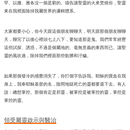
罕、以撒、雅各沒一個是窮的。禱告讓聖靈的火來焚燒你，聖靈
來在我裡面除掉我屬世界的邏輯體系。
大家都要小心，你今天跟這個朋友聊聊天，明天跟那個朋友聊聊
天，聊完了以後心裡頭七上八下，要知道那是鬼。我們常常經歷
這些試探、誘惑，不過是個屬地的、毫無意義的東西而已。讓聖
靈的風吹過，除掉我們裡面那些骯髒和汙穢。
如果那個發冷的感覺消失了，你打個字告訴我。耶穌的寶血在我
身上，我奉耶穌基督的名，陰間地獄死亡的靈都要退下去。有人
說：總想掌控。那個肯定是邪靈，被掌控是被掌控的靈，掌控是
掌控的靈。
領受屬靈啟示與醫治