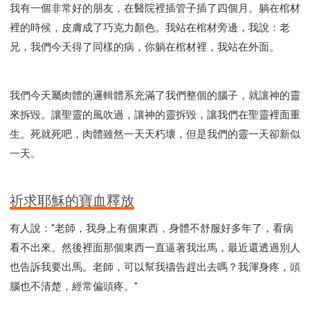
我有一個非常好的朋友，在醫院裡插管子插了四個月。躺在棺材
裡的時候，皮膚成了巧克力顏色。我站在棺材旁邊，我說：老
兄，我們今天得了同樣的病，你躺在棺材裡，我站在外面。
我們今天屬肉體的邏輯體系充滿了我們整個的腦子，就讓神的靈
來拆毀。讓聖靈的風吹過，讓神的靈拆毀，讓我們在聖靈裡面重
生。死就死吧，肉體雖然一天天朽壞，但是我們的靈一天卻新似
一天。
祈求耶穌的寶血釋放
有人說："老師，我身上有個東西，身體不舒服好多年了，看病
看不出來。然後裡面那個東西一直逼著我出馬，最近還透過別人
也告訴我要出馬。老師，可以幫我禱告趕出去嗎？我渾身疼，頭
腦也不清楚，經常偏頭疼。"