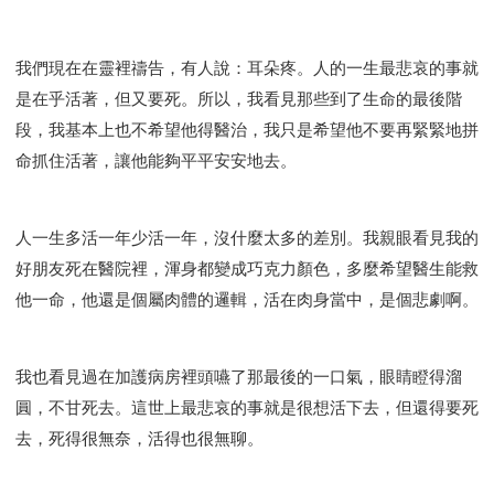
我們現在在靈裡禱告，有人說：耳朵疼。人的一生最悲哀的事就
是在乎活著，但又要死。所以，我看見那些到了生命的最後階
段，我基本上也不希望他得醫治，我只是希望他不要再緊緊地拼
命抓住活著，讓他能夠平平安安地去。
人一生多活一年少活一年，沒什麼太多的差別。我親眼看見我的
好朋友死在醫院裡，渾身都變成巧克力顏色，多麼希望醫生能救
他一命，他還是個屬肉體的邏輯，活在肉身當中，是個悲劇啊。
我也看見過在加護病房裡頭嚥了那最後的一口氣，眼睛瞪得溜
圓，不甘死去。這世上最悲哀的事就是很想活下去，但還得要死
去，死得很無奈，活得也很無聊。