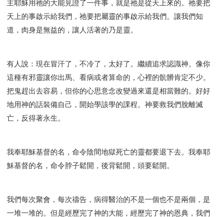
主耶穌用祂的大能見證了一件事，就是祂是從天上來的。祂要把
天上的事啟示給我們，祂要把屬靈的事啟示給我們。讓我們知
道，肉身是無益的，讓人活著的乃是靈。
有人說：現在冒汗了，不冷了，太好了。繼續追求認識神。像你
這種有邪靈讓你出馬、看病或者算命的，心裡的骯髒肯定不少。
把鬼趕出去容易，但你的心思意念改變過來還是相當難的。好好
地用神的話裝備自己，開始學該學的課程。神要救我們脫離滅
亡，反得著永生。
我奉耶穌基督的名，命令陰間地獄死亡的靈都要退下去。我奉耶
穌基督的名，命令脖子鬆開，後背鬆開，頭要鬆開。
我們每次聚會，每次禱告，病得醫治的不是一個也不是兩個，是
一堆一堆的。但是經歷完了神的大能，經歷完了神的恩典，我們