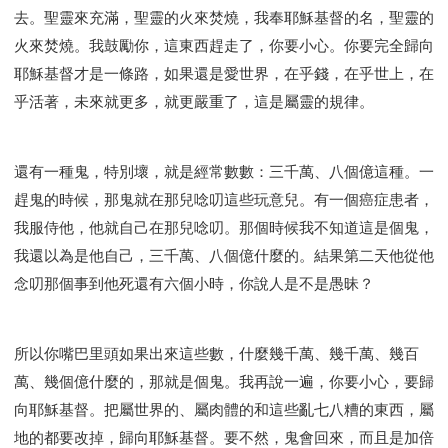
去。聖靈來充滿，聖靈的火來焚燒，我奉耶穌基督的名，聖靈的
火來焚燒。我鼓勵你，這東西趕走了，你要小心。你要完全歸向
耶穌基督才是一條路，如果還是愛世界，在乎錢，在乎世上，在
乎活著，未來就更多，就更嚴重了，這是屬靈的規律。
還有一種鬼，特別壞，就是經常數數：三千萬、八個億這種。一
趕鬼的時候，那鬼就在那兒唸叨這些玩意兒。有一個癌症患者，
我服侍他，他就自己在那兒唸叨。那個時候我不知道這是個鬼，
我還以為是他自己，三千萬、八個億什麼的。結果第二天他從他
念叨那個事到他死還有六個小時，你說人是不是愚昧？
所以你嘴巴里頭如果出來這些數，什麼幾千萬、幾千萬、幾百
萬、幾個億什麼的，那就是個鬼。我再說一遍，你要小心，要歸
向耶穌基督。把屬世界的、屬肉體的和這些亂七八糟的東西，屬
地的都要改掉，歸向耶穌基督。要不然，鬼會回來，而且是加倍