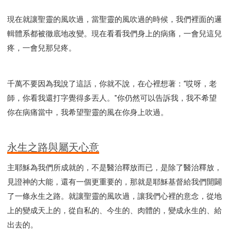
研習會02 - 醫治釋放
研習會02 - 如何查聖經
現在就讓聖靈的風吹過，當聖靈的風吹過的時候，我們裡面的邏
研習會02 - 得著命定成為祝福
輯體系都被徹底地改變。現在看看我們身上的病痛，一會兒這兒
研習會02 - 得勝教會的啟示
研習會02 - 教會的牧養
疼，一會兒那兒疼。
研習會03 - 醫治釋放特會
研習會03 - 成為門徒特會
千萬不要因為我說了這話，你就不說，在心裡想著：“哎呀，老
師，你看我還打字覺得多丟人。"你仍然可以告訴我，我不希望
你在病痛當中，我希望聖靈的風在你身上吹過。
永生之路與屬天心意
主耶穌為我們所成就的，不是醫治釋放而已，是除了醫治釋放，
見證神的大能，還有一個更重要的，那就是耶穌基督給我們開闢
了一條永生之路。就讓聖靈的風吹過，讓我們心裡的意念，從地
上的變成天上的，從自私的、今生的、肉體的，變成永生的、給
出去的。