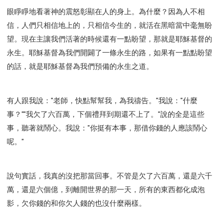
智慧與悟性
從轄制中得自由
破除屬世界的價值觀
眼睜睜地看著神的震怒彰顯在人的身上。為什麼？因為人不相
"如何"
屬靈人的好習慣
打開天上祝福的窗口
信，人們只相信地上的，只相信今生的，就活在黑暗當中毫無盼
神蹟系列
愚蠢系列
戰勝撒旦系列
得勝的性格
望。現在主讓我們活著的時候還有一點盼望，那就是耶穌基督的
耶和華是引導我的牧羊人。
謹慎系列
開心地活著
永生。耶穌基督為我們開闢了一條永生的路，如果有一點點盼望
001B課程 - 解開迷思課程
001C課程 - 靈界故事
的話，就是耶穌基督為我們預備的永生之道。
004課程 - 華人命定神學理念
101課程 - 從尋求到信徒
102課程 - 醫治釋放中階
有人跟我說："老師，快點幫幫我，為我禱告。"我說："什麼
103課程 - 聖經學習中階
201課程 - 從信徒到門徒
事？""我欠了六百萬，下個禮拜到期還不上了。"說的全是這些
301課程 - 領袖實操課程
302課程 - 新人接待
事，聽著就鬧心。我說："你挺有本事，那借你錢的人應該鬧心
308課程 - 牧養理論基礎培訓
Y131課程 - 主動學習
呢。"
Y132課程 - 職業策劃
Y133課程 - 活出豐盛
Y134課程 - 動手實驗室
Y135課程 - 做人做事
說句實話，我真的沒把那當回事。不管是欠了六百萬，還是六千
Y136課程 - 如何學習
研習會01 - 醫治釋放
萬，還是六個億，到離開世界的那一天，所有的東西都化成泡
研習會01 - 如何讀聖經
研習會01 - 得著命定成為祝福
影，欠你錢的和你欠人錢的也沒什麼兩樣。
研習會01 - 得勝教會的啟示
研習會01 - 教會的牧養