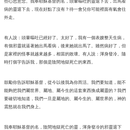
些心思意念。我奉耶穌基督的名，頭暈嘔吐的靈退下去，出馬看
病的靈退下去，現在好點了沒有？待一會兒你可能裡面有氣會往
外走。
有人說：頭暈嘔吐已經好了。太好了，我有一個表嫂整天生病，
有個邪靈就逼著她出馬看病，後來她就出馬了。雖然病好了，但
是家裡的怪事就越來越多，相當的敗壞。有人說：渾身發冷。隨
時打個字告訴我，那個是陰間地獄死亡的東西。
鼓勵你告訴耶穌基督，從今以後我為你而活。我們要知道，能不
能夠把我們屬世界、屬地、屬今生的這套東西換成屬靈的？我們
要確切地知道，我們一旦是屬地的、屬今生的、屬世界的，神的
震怒就在我們身上。
我奉耶穌基督的名，陰間地獄死亡的靈，渾身發冷的邪靈退下