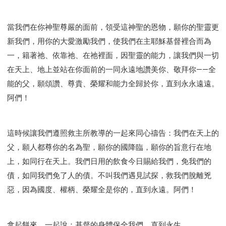
當我們在你神聖尊嚴的面前，領受這神聖的恩物，願你的聖靈更
新我們，用你的大愛激勵我們，使我們在主耶穌基督裡合而為
一，籍著祂、依靠祂、在祂裡面，因聖靈的能力，讓我們與一切
在天上、地上並站在你面前的一同永遠地讚美你、敬拜你——全
能的父，願頌讚、尊貴、榮耀和能力全歸於你，直到永永遠遠。
阿們！
這時候讓我們遵照救主所教導的一起來同心禱告：我們在天上的
父，願人都尊你的名為聖，願你的國降臨，願你的旨意行在地
上，如同行在天上。我們日用的飲食今日賜給我們，免我們的
債，如同我們免了人的債。不叫我們遇見試探，救我們脫離兇
惡，因為國度、權柄、榮耀全是你的，直到永遠。阿們！
拿起餅來，一起說：基督的身體保全我們，直到永生。