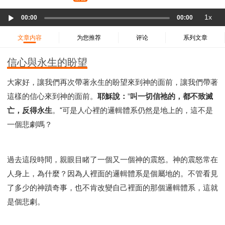
37 哈該書
38 撒迦利亞書
39 瑪拉基書
Audio
1x
40 馬太福音
41 馬可福音
42 路加福音
00:00
00:00
Player
43 約翰福音
44 使徒行傳
45 羅馬書
文章内容
为您推荐
评论
系列文章
46 哥林多前書
47 哥林多後書
48 加拉太書
信心與永生的盼望
49 以弗所書
50 腓利比書
51 歌羅西書
52 帖撒羅尼迦前書
53 帖撒羅尼迦後書
大家好，讓我們再次帶著永生的盼望來到神的面前，讓我們帶著
54 提摩太前書
55 提摩太後書
56 提多書
這樣的信心來到神的面前。
耶穌說："叫一切信祂的，都不致滅
57 腓利門書
58 希伯來書
59 雅各書
62 約翰一書
亡，反得永生
。"可是人心裡的邏輯體系仍然是地上的，這不是
63 約翰二書
64 約翰三書
66 啟示錄
聖經故事
一個悲劇嗎？
教會
爭戰
信望愛
學習
時間管理和學習方法
愛神
喜樂
管理
信仰根基
命定
建立榮耀教會
過去這段時間，親眼目睹了一個又一個神的震怒。神的震怒常在
趕鬼
認識魔鬼的詭計
神所喜悅的人
人身上，為什麼？因為人裡面的邏輯體系是個屬地的。不管看見
彰顯神憤怒的器皿
新時代基督教變革研討會
了多少的神蹟奇事，也不肯改變自己裡面的那個邏輯體系，這就
神同在
傳道者的言語
信心
命定性格
是個悲劇。
使徒保羅的神學體系
屬靈的世界
耶穌基督的喜訊