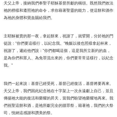
天父上帝，接納我們奉聖子耶穌基督所獻的稱頌。既然我們效法
祂的榜樣和遵照祂的命令，求你藉著聖靈的能力，使這餅和酒作
為祂的身體和寶血賜給我們。
主耶穌被賣的那一夜，拿起餅來，祝謝了，就擘開，分於祂的門
徒說："你們要這樣行，以紀念我。"晚飯以後也照樣拿起杯來，
祝謝了，遞給他們說："你們都喝這個，這是我所立新約的血，
是為你們和眾人、為免罪流出來的，你們要常常這樣行，以紀念
我。"
我們一起來說：基督已經受死，基督已經復活，基督將要再來。
天父上帝，我們因此紀念祂在十字架上一次永遠獻上自己，並且
傳揚祂大能的復活和榮耀的昇天，當我們盼望祂榮耀地再來。我
們祝聖這餅和酒，是祂所獻完全的贖罪祭，籍著祂，我們的大祭
司，悅納這感謝和讚美的祭。