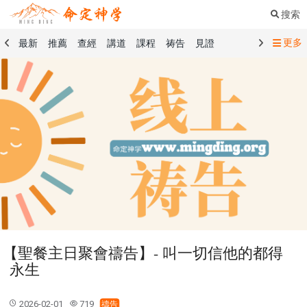
搜索
更多
最新
推薦
查經
講道
課程
祷告
見證
命定音樂
命定書屋
命定奉獻
命定神學
留言板
禱告精選
查經精選
講道精選
課程精選
見證精選
101課程
創世記
馬太福音
傳道書
洗禮禮文
聖餐禮文
01 創世記
02 出埃及記
03 利未記
04 民數記
05 申命記
06 約書亞記
07 士師記
08 路得記
09 撒母耳記上
10 撒母耳記下
11 列王紀上
12 列王紀下
15 以斯拉記
16 尼希米記
17 以斯帖記
18 約伯記
19 詩篇
20 箴言
21 傳道書
23 以賽亞書
【聖餐主日聚會禱告】- 叫一切信他的都得
25 耶利米哀歌
27 但以理書
28 何西阿書
永生
29 約珥書
30 阿摩司書
31 俄巴底亞書
32 約拿書
33 彌迦書
34 那鴻書
35 哈巴谷書
36 西番雅書
2026-02-01
719
禱告