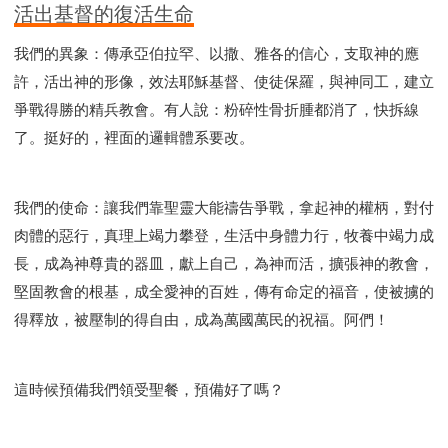
活出基督的復活生命
我們的異象：傳承亞伯拉罕、以撒、雅各的信心，支取神的應
許，活出神的形像，效法耶穌基督、使徒保羅，與神同工，建立
爭戰得勝的精兵教會。有人說：粉碎性骨折腫都消了，快拆線
了。挺好的，裡面的邏輯體系要改。
我們的使命：讓我們靠聖靈大能禱告爭戰，拿起神的權柄，對付
肉體的惡行，真理上竭力攀登，生活中身體力行，牧養中竭力成
長，成為神尊貴的器皿，獻上自己，為神而活，擴張神的教會，
堅固教會的根基，成全愛神的百姓，傳有命定的福音，使被擄的
得釋放，被壓制的得自由，成為萬國萬民的祝福。阿們！
這時候預備我們領受聖餐，預備好了嗎？