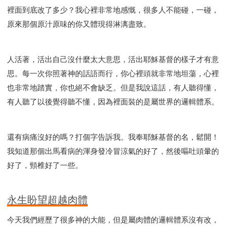
裡面到底改了多少？我心裡非常地感慨，很多人不能碰，一碰，
原來那個原汁原味的你又體現得淋漓盡致。
人活著，活出自己沒什麼太大意思，活出耶穌基督的樣子才有意
思。每一次你照著神的話語而行，你心裡頭就非常地坦蕩，心裡
也非常地踏實，你也絕不會缺乏。但是我說這話，有人聽得懂，
有人聽了以後覺得聽不懂，因為裡面裝的是屬世界的邏輯體系。
還有病痛沒好的嗎？打個字告訴我。我奉耶穌基督的名，鬆開！
我知道那個出馬看病的渾身發冷冒涼氣的好了，然後嘔吐頭暈的
好了，頸椎好了一些。
永生盼望超越肉體
今天我們經歷了很多神的大能，但是屬肉體的邏輯體系沒有改，