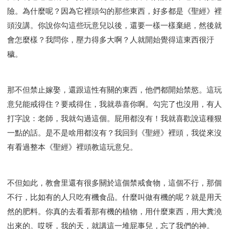
險。為什麼呢？因為它裡頭勾的那些東西，好多都是《聖經》裡
頭沒講。你說你勾這些玩意兒以後，還要一樣一樣棄絕，然後就
會怎麼樣？我問你，壓力得多大啊？人就開始覺得這東西很汙
穢。
那不但禁止嫁娶，還跟這性有關的東西，他們都開始禁慾。這玩
意兒能戒得住？要戒得住，我就恭喜你啊。勾完了也沒用，有人
打字說：老師，我就勾過這個。屁用都沒有！我就喜歡說這種狠
一點的話。是不是啥用都沒有？我回到《聖經》裡頭，我從來沒
有看過整本《聖經》裡頭教這玩意兒。
不但如此，教會里還有很多關於這個禁戒食物，這個不行，那個
不行，比如有的人只吃有機食品。什麼叫做有機的呢？就是用天
然的肥料。你真的去看看那有機的植物，用什麼東西，用大糞澆
出來的。哎呀，我的天，就講這一堆屁事兒，忘了我們的神。