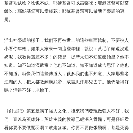
基督裡缺啥？啥也不缺。耶穌基督可以當藥吃；耶穌基督可以當
飯吃；耶穌基督可以當錢花；耶穌基督還可以做我們榮耀的冠
冕。
活出神榮耀的樣子，我們不再被世上的這些東西轄制。不要被人
小看你年輕，如果人家來一句這麼年輕，就說：黃毛丫頭還沒退
奶呢，我教你還差不多！的確是。提摩太知不知道秦始皇？他不
知道。知不知道漢武帝？他也不知道。知不知道成吉思汗？他也
不知道。就像我們這些傳道人，很多我們也不知道。人家那些老
江湖的人，把人都教到漢武帝、成吉思汗那兒去了。他們活得好
嗎？活得不好，老慘了。
《創世記》第五章講了強人文化，後來我們發現做強人不好，我
們一直以為英雄好，英雄主義的教導已經深入骨髓，可是仔細看
看你要不要做關羽啊？敗走麥城。你要不要做張飛啊，都是死得