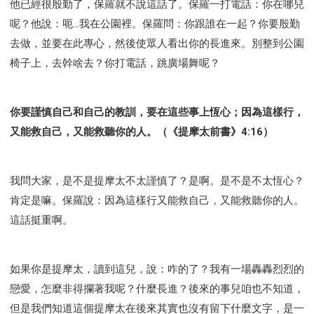
他已經很殷勤了，保羅就不說這話了。保羅一打電話：你在哪兒
呢？他說：呃...我在公園裡。保羅問：你跟誰在一起？你要殷勤
去做，並要在此專心，然後使眾人看出你的長進來。別整到公園
椅子上，去幹啥去？你打電話，跳廣場舞呢？
你要謹慎自己和自己的教訓，要在這些事上恆心；因為這樣行，
又能救自己，又能救聽你的人。（《提摩太前書》4:16）
我問大家，是不是提摩太不太謹慎了？是啊。是不是不太恆心？
肯定是嘛。保羅說：因為這樣行又能救自己，又能救聽你的人。
這話挺重啊。
如果你是提摩太，讀到這兒，說：咋的了？我有一場轟轟烈烈的
戀愛，怎麼非得攔著我呢？什麼長進？後來的事兒咱也不知道，
但是我們知道這個提摩太在後來其實也沒有留下什麼文字，是一