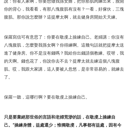
說：你看人家啊，你要想做我孫女婿，把你那肌肉練出來，脫開
你的背心，我看看，有那八塊腹肌有沒有？一看，好傢伙，三塊
腹肌。那你說怎麼辦？這提摩太啊，就去健身房開始天天練。
保羅寫信可有意思了：你要在敬虔上操練自己。老婦講：你沒有
八塊腹肌，怎麼娶我孫女啊？你得練啊。這幾句話就把提摩太送
進了健身房。你不是沒有錢嗎？我給你出錢請個教練。哎呀，我
的天啊。錢也花了，你說你去不去？提摩太就去練這個八塊腹
肌。哎，我跟大家講，這人要被人忽悠，是非常容易的，就練去
了。
保羅一聽，這哪行啊？要在敬虔上操練自己。
只是要棄絕那世俗的言語和老婦荒渺的話，在敬虔上操練自
己。“操練身體，益處還少；惟獨敬虔，凡事都有益處，因有今