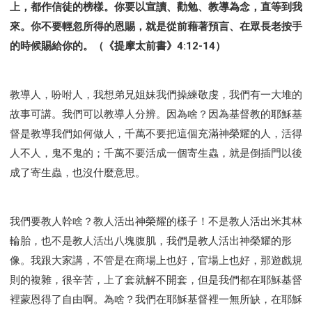
上，都作信徒的榜樣。你要以宣讀、勸勉、教導為念，直等到我
來。你不要輕忽所得的恩賜，就是從前藉著預言、在眾長老按手
的時候賜給你的。（《提摩太前書》4:12-14）
教導人，吩咐人，我想弟兄姐妹我們操練敬虔，我們有一大堆的
故事可講。我們可以教導人分辨。因為啥？因為基督教的耶穌基
督是教導我們如何做人，千萬不要把這個充滿神榮耀的人，活得
人不人，鬼不鬼的；千萬不要活成一個寄生蟲，就是倒插門以後
成了寄生蟲，也沒什麼意思。
我們要教人幹啥？教人活出神榮耀的樣子！不是教人活出米其林
輪胎，也不是教人活出八塊腹肌，我們是教人活出神榮耀的形
像。我跟大家講，不管是在商場上也好，官場上也好，那遊戲規
則的複雜，很辛苦，上了套就解不開套，但是我們都在耶穌基督
裡蒙恩得了自由啊。為啥？我們在耶穌基督裡一無所缺，在耶穌