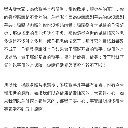
我告訴大家，為啥敬虔？很簡單，當你敬虔，順從神的真理，你
的身體應該是不會差的。為啥呢？因為你該識別善惡的你沒識別
善惡；該體貼肉體的你也沒體貼肉體；該隨從今世風俗的你沒隨
從，那你招來的鬼能多嗎？不多。那你隨從今世的風俗招來的鬼
多還是不多呀？多呀。那你把鬼給招來了，那其它的目標就都達
不成了，你還教導誰呀？你如果做了耶穌基督的執事，你傳的是
保健品；做了耶穌基督的執事，傳的是健身、健美；做了耶穌基
督的執事傳的是保險。你說這活兒怎麼幹？幹不了啦！
所以說，操練身體益處還少，唯獨敬虔凡事都有益處，也有今生
和來世的應許。如果我們以為健康是鍛鍊來的，大家得小心。如
果我們以為健康是養生來的，那我們要小心，事實證明很多養生
專家活不到五十歲啊。