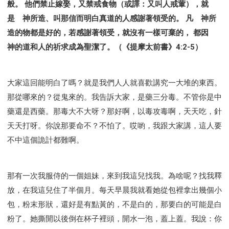
般。 他們禁止嫁娶，又禁戒食物（或譯：又叫人戒葷），就
是 神所造、叫那信而明白真道的人感謝著領受的。 凡 神所
造的物都是好的，若感謝著領受，就沒有一樣可棄的， 都因
神的道和人的祈求成為聖潔了。（《提摩太前書》4:2-5）
大家這回能明白了嗎？就是我們人人就喜歡講究一大堆的東西。
那從哪來的？從鬼來的。我告訴大家，是藥三分毒。不管你是中
藥還是西藥。那毒大不大呀？那好啊，以毒攻毒啊，天天吃，針
天天打呀。你說那要命不？不怕了。哎喲，我跟大家講，這人要
不中這個詭計都難啊。
那有一次我服侍的一個姐妹，來到我這兒找我。為啥呢？找我釋
放，在我這兒住了半個月。每天早晨我就看她從包裡拿出幾個小
包，粉末形狀，還好是有點黃的，不是白的，那要白的可能是白
粉了。她撕開以後倒在杯子裡頭，開水一泡，蓋上蓋。我說：你