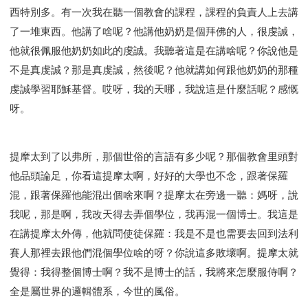
西特別多。有一次我在聽一個教會的課程，課程的負責人上去講
了一堆東西。他講了啥呢？他講他奶奶是個拜佛的人，很虔誠，
他就很佩服他奶奶如此的虔誠。我聽著這是在講啥呢？你說他是
不是真虔誠？那是真虔誠，然後呢？他就講如何跟他奶奶的那種
虔誠學習耶穌基督。哎呀，我的天哪，我說這是什麼話呢？感慨
呀。
提摩太到了以弗所，那個世俗的言語有多少呢？那個教會里頭對
他品頭論足，你看這提摩太啊，好好的大學也不念，跟著保羅
混，跟著保羅他能混出個啥來啊？提摩太在旁邊一聽：媽呀，說
我呢，那是啊，我改天得去弄個學位，我再混一個博士。我這是
在講提摩太外傳，他就問使徒保羅：我是不是也需要去回到法利
賽人那裡去跟他們混個學位啥的呀？你說這多敗壞啊。提摩太就
覺得：我得整個博士啊？我不是博士的話，我將來怎麼服侍啊？
全是屬世界的邏輯體系，今世的風俗。