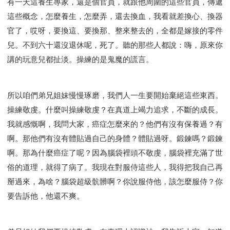
有一天這養生專家，還是個官員，就跟他周圍的這些官員，傳遞
這些概念，怎麼養生，怎麼弄，還去換血，我看就差換心、換器
官了，哎呀，要換這、要換那、整來整去的，全都是嫁接的零件
兒。不到六十還沒退休呢，死了。聽的那些人都說：嗨，原來你
講的玩意兒都扯淡。操練的是鬼魔的謊言。
所以咱們弟兄姐妹慢慢琢磨，我們人一生要開始棄絕這些東西。
操練敬虔。什麼叫操練敬虔？在真道上竭力追求，不斷的成長。
我就感慨啊，我問大家，癌症怎麼來的？他們有沒有保養過？有
啊。那他們有沒有體貼過自己的身體？體貼過呀。鍛鍊嗎？鍛鍊
啊。那為什麼癌症了呢？因為腦袋裡頭不敬虔，腦袋裡充滿了世
俗的道理，就得了病了。我現在對服侍這些人，我得把我自己再
掰過來，為啥？腦袋超級骯髒啊？你說服侍他，該怎麼服侍？你
要告訴他，他還不爽。