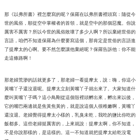
那《以弗所書》裡怎麼寫的呢？保羅在以弗所書裡頭寫：隨從今
世的風俗，順從空中掌權者的首領，就是空中的那個惡魔。你說
厲害不厲害？所以今世的風俗敗壞了多少人啊？所以棄絕世俗的
言語，咱們不知道保羅為什麼要寫這個，那肯定是世俗的言語進
了提摩太的心啊。要不然怎麼讓他棄絕呢？保羅告訴他：你不能
走這條路啊！
那老婦荒渺的話就更多了，那老婦一看提摩太，說：嗨，你這小
黃嘴丫子還沒退呢。提摩太立刻黃嘴丫子就出來了。大家知道什
麼叫黃嘴丫子嗎？這小鳥剛從這個殼裡頭孵出來，孵出來以後，
它的嘴巴兩邊就是焦黃焦黃的，就是說這個人很稚嫩啊，黃嘴丫
還沒退。老婦覺得提摩太小樣的，乳臭未乾，我吃的鹽比你吃的
飯都多。這些老婦挺厲害的，上來就說：提摩太啊，你不知道，
不是你說那樣的，是這樣的。這一不知道就把提摩太給乾沒電