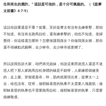
生和來生的應許。” 這話是可信的，是十分可佩服的。（《提摩
太前書》4:7-9）
這話你說重還是不重？挺重。至於提摩太有沒有去練拳擊，那咱
不知道。有沒有去跑馬拉松，還有練拳擊的，咱也不知道。老婦
覺得：你這樣還怎麼幹？怎麼保護我孫女？你做我孫女婿，那你
還不得練點武藝啊，去少林寺。去少林寺就更糟了。
所以說我告訴大家，咱們弟兄姐妹，你說這東西迷惑人還是不迷
惑人吧？那人家跑馬拉松身體的確是不錯呀，人家練那個健美
的，走上臺。穿個遮羞布，咔，肌肉就展現出來，提摩太一上
去，啥也沒有。哎呀，做耶穌基督的執事不太需要八塊腹肌；做
耶穌基督的執事也不需要跑馬拉松，做耶穌基督的執事，只需要
操練敬虔。