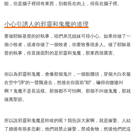
研習會02 - 醫治釋放
研習會02 - 如何查聖經
能，但是腦子裡得有東西，別都長在肉上，得長在腦子裡。
研習會02 - 得著命定成為祝福
研習會02 - 得勝教會的啟示
研習會02 - 教會的牧養
小心引誘人的邪靈和鬼魔的道理
研習會03 - 醫治釋放特會
研習會03 - 成為門徒特會
要做耶穌基督的好執事，咱們弟兄姐妹可得小心。如果你做了一
個小牧者，或者你做了一個牧者，你要牧養很多人。做了耶穌基
督的執事，你直接面對的是邪靈和鬼魔，那東西很厲害。
你以為邪靈和鬼魔，會像那個鬼片，一個骷髏頭，穿個大白衣服
在空中“譁”的一聲飄過去，然後在你面前“耶”，嚇得你嗷嗷叫
啊？鬼魔不是長這樣。那個都不可怕啊。那個不叫做鬼魔，那就
做萬聖節。
所以說邪靈和鬼魔是幹啥的呢？我告訴大家啊，就是嫁娶。人結
了婚後有很多悲劇，他們就禁止嫁娶，禁戒食物，然後他們把這