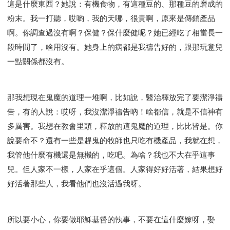
這是什麼東西？她說：有機食物，有這種豆的、那種豆的磨成的
粉末。我一打聽，哎喲，我的天哪，很貴啊，原來是傳銷產品
啊。你調查過沒有啊？保健？保什麼健呢？她已經吃了相當長一
段時間了，啥用沒有。她身上的病都是我禱告好的，跟那玩意兒
一點關係都沒有。
那我想現在鬼魔的道理一堆啊，比如說，醫治釋放完了要潔淨禱
告，有的人說：哎呀，我沒潔淨禱告吶！啥都信，就是不信神有
多厲害。我想在教會里頭，釋放的這鬼魔的道理，比比皆是。你
說要命不？還有一些是趕鬼的牧師也只吃有機產品，我就在想，
我管他什麼有機還是無機的，吃吧。為啥？我也不大在乎這事
兒。但人家不一樣，人家在乎這個。人家得好好活著，結果想好
好活著那些人，我看他們也沒活過我呀。
所以要小心，你要做耶穌基督的執事，不要在這什麼嫁呀，娶