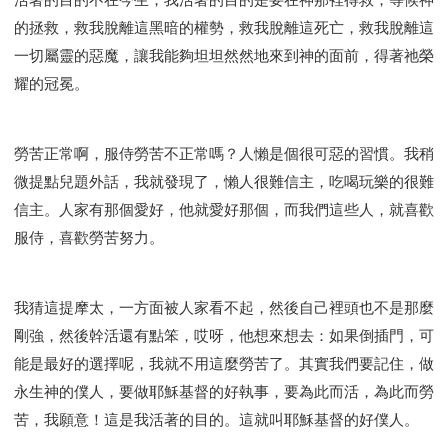
的拯救，救我脫離這黑暗的權勢，救我脫離這死亡，救我脫離這
一切屬靈的惡魔，讓我能夠坦坦然然地來到神的面前，得著祂榮
耀的冠冕。
勞苦正常啊，服侍勞苦不正常嗎？人懶是個很可惡的習慣。我稍
微提點兒題外話，我就發現了，懶人很難信主，吃喝玩樂的很難
信主。人家有那個愛好，他就愛好那個，而我們這些人，就喜歡
服侍，喜歡勞苦努力。
我猜這提摩太，一方面被人家看不起，然後自己裡頭也不是那麼
剛強，然後幹活還有點笨，哎呀，他想來想去：如果倒插門，可
能是最好的選擇呢，我就不用這麼勞苦了。其實我們要記住，做
永生神的僕人，要做耶穌基督的好執事，要為此而活，為此而勞
苦，我願意！這是我活著的目的。這就叫耶穌基督的好僕人。