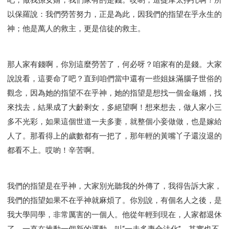
以保羅說：我們勞苦努力，正是為此，因我們的指望在乎永生的
神；他是萬人的救主，更是信徒的救主。
那人家有錢啊，你別這麼勞苦了，何必呀？咱家有的是錢。大家
說說看，這要命了吧？直到咱們當中還有一些姐妹滿腦子世俗的
觀念，因為她的指望不在乎神，她的指望是想找一個金龜婿，找
來找去，結果成了大齡剩女，多絕望啊！想來想去，做人家小三
多不光彩，如果這個世道一夫多妻，就整個小妾做做，也是嫁給
人了。那看得上的歲數都有一把了，那年輕的黃嘴丫子還沒退的
都看不上。哎喲！辛苦啊。
我們的指望是在乎神，大家別光聽我的外傳了，我得告訴大家，
我們的指望如果不在乎神就麻煩了。你別說，有個名人之後，是
我大學同學，非常厲害的一個人。他從年輕到現在，人家都退休
了，一直在推動一個新的運動，叫“一夫多妻合法化”。其實也不