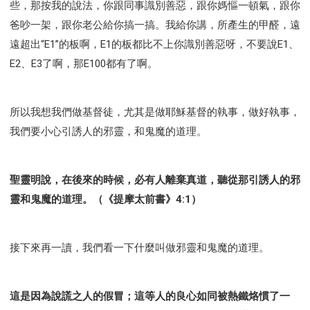
些，那按我的說法，你跟同事識別善惡，跟你媽慪一頓氣，跟你
爸吵一架，跟你老公給你搞一搞。我給你講，所產生的甲醛，遠
遠超出“E1”的板啊，E1的板都比不上你識別善惡呀，不要說E1、
E2、E3了啊，那E100都有了啊。
所以我想我們做基督徒，尤其是做耶穌基督的執事，做好執事，
我們要小心引誘人的邪靈，和鬼魔的道理。
聖靈明說，在後來的時候，必有人離棄真道，聽從那引誘人的邪
靈和鬼魔的道理。（《提摩太前書》4:1）
接下來再一讀，我們看一下什麼叫做邪靈和鬼魔的道理。
這是因為說謊之人的假冒；這等人的良心如同被熱鐵烙慣了一