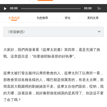
37 哈該書
38 撒迦利亞書
39 瑪拉基書
Audio
1x
40 馬太福音
41 馬可福音
42 路加福音
00:00
00:00
Player
43 約翰福音
44 使徒行傳
45 羅馬書
文章内容
为您推荐
评论
系列文章
46 哥林多前書
47 哥林多後書
48 加拉太書
49 以弗所書
50 腓利比書
51 歌羅西書
《答疑解惑》
52 帖撒羅尼迦前書
53 帖撒羅尼迦後書
54 提摩太前書
55 提摩太後書
56 提多書
大家好，我們再接著看《提摩太前書》第四章，還是充滿了挑
57 腓利門書
58 希伯來書
59 雅各書
62 約翰一書
戰。這章題目是：“你要做耶穌基督的好執事”。
63 約翰二書
64 約翰三書
66 啟示錄
聖經故事
教會
爭戰
信望愛
學習
時間管理和學習方法
提摩太被打發去服侍以弗所教會的人，提摩太到了以弗所一看，
愛神
喜樂
管理
信仰根基
命定
建立榮耀教會
那教會里頭各種各樣的人，嘴巴都是很厲害的，有老太太啊，那
趕鬼
認識魔鬼的詭計
神所喜悅的人
簡直跟大觀園裡的劉姥姥差不多。提摩太在他們面前，哎喲，我
彰顯神憤怒的器皿
新時代基督教變革研討會
的天哪，說著說著，就好像那個老婦講的是真理了。你說這不要
神同在
傳道者的言語
信心
命定性格
了命了嗎？
使徒保羅的神學體系
屬靈的世界
耶穌基督的喜訊