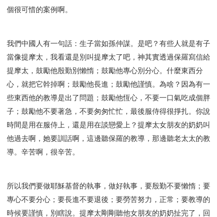
個很可惜的案例啊。
我們中國人有一句話：生子當如孫仲謀。是吧？有些人就是有子
當像提摩太，我看還是別叫提摩太了吧，神其實透過保羅寫信給
提摩太，鼓勵他殷勤別懶惰；鼓勵他專心別分心。什麼東西分
心，就把它幹掉啊；鼓勵他長進；鼓勵他謹慎。為啥？因為有一
些東西他的教導是出了問題；鼓勵他恆心，不要一口氣吃成個胖
子；鼓勵他不要著急，不要匆匆忙忙，最後服侍得很掙扎。你說
時間是用在服侍上，還是用在談戀愛上？提摩太女朋友的奶奶叫
他過去啊，她要訓話啊，這邊聽保羅的教導，那邊聽老太太的教
導。辛苦啊，很辛苦。
所以我們要做耶穌基督的執事，做好執事，要殷勤不要懶惰；要
專心不要分心；要長進不要退後；要勞苦努力，正常；要教導的
時候要謹慎，別瞎說。提摩太剛剛聽他女朋友的奶奶扯完了，回