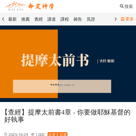
搜索
更多
最新
推薦
查經
講道
課程
祷告
見證
命定音樂
命定書屋
命定奉獻
命定神學
留言板
禱告精選
查經精選
講道精選
課程精選
見證精選
101課程
創世記
馬太福音
傳道書
洗禮禮文
聖餐禮文
01 創世記
02 出埃及記
03 利未記
04 民數記
05 申命記
06 約書亞記
07 士師記
08 路得記
09 撒母耳記上
10 撒母耳記下
11 列王紀上
12 列王紀下
15 以斯拉記
16 尼希米記
17 以斯帖記
18 約伯記
19 詩篇
20 箴言
21 傳道書
23 以賽亞書
【查經】提摩太前書4章 - 你要做耶穌基督的
25 耶利米哀歌
27 但以理書
28 何西阿書
好執事
29 約珥書
30 阿摩司書
31 俄巴底亞書
32 約拿書
33 彌迦書
34 那鴻書
35 哈巴谷書
36 西番雅書
2025-10-29
1,002
提摩太前書