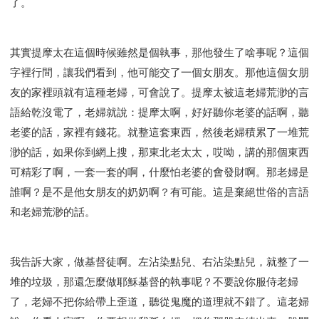
了。
其實提摩太在這個時候雖然是個執事，那他發生了啥事呢？這個
字裡行間，讓我們看到，他可能交了一個女朋友。那他這個女朋
友的家裡頭就有這種老婦，可會說了。提摩太被這老婦荒渺的言
語給乾沒電了，老婦就說：提摩太啊，好好聽你老婆的話啊，聽
老婆的話，家裡有錢花。就整這套東西，然後老婦積累了一堆荒
渺的話，如果你到網上搜，那東北老太太，哎呦，講的那個東西
可精彩了啊，一套一套的啊，什麼怕老婆的會發財啊。那老婦是
誰啊？是不是他女朋友的奶奶啊？有可能。這是棄絕世俗的言語
和老婦荒渺的話。
我告訴大家，做基督徒啊。左沾染點兒、右沾染點兒，就整了一
堆的垃圾，那還怎麼做耶穌基督的執事呢？不要說你服侍老婦
了，老婦不把你給帶上歪道，聽從鬼魔的道理就不錯了。這老婦