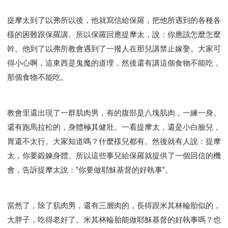
智慧與悟性
從轄制中得自由
破除屬世界的價值觀
"如何"
屬靈人的好習慣
打開天上祝福的窗口
提摩太到了以弗所以後，他就寫信給保羅，把他所遇到的各種各
樣的困難跟保羅講。所以保羅回應提摩太，說：你應該怎麼怎麼
神蹟系列
愚蠢系列
戰勝撒旦系列
得勝的性格
幹。他到了以弗所教會遇到了一撥人在那兒講禁止嫁娶。大家可
耶和華是引導我的牧羊人。
謹慎系列
開心地活著
得小心啊，這東西是鬼魔的道理，然後還有講這個食物不能吃，
001B課程 - 解開迷思課程
001C課程 - 靈界故事
那個食物不能吃。
004課程 - 華人命定神學理念
101課程 - 從尋求到信徒
102課程 - 醫治釋放中階
103課程 - 聖經學習中階
201課程 - 從信徒到門徒
教會里還出現了一群肌肉男，有的腹部是八塊肌肉，一練一身。
301課程 - 領袖實操課程
302課程 - 新人接待
還有跑馬拉松的，身體極其健壯。一看提摩太，還是小白臉兒，
胃還不太行。大家知道嗎？什麼樣兒都有。然後就有人說：提摩
308課程 - 牧養理論基礎培訓
Y131課程 - 主動學習
太，你要鍛鍊身體。所以這些事兒給保羅就提供了一個回信的機
Y132課程 - 職業策劃
Y133課程 - 活出豐盛
會，告訴提摩太說：“你要做耶穌基督的好執事”。
Y134課程 - 動手實驗室
Y135課程 - 做人做事
Y136課程 - 如何學習
研習會01 - 醫治釋放
研習會01 - 如何讀聖經
研習會01 - 得著命定成為祝福
當然了，除了肌肉男，還有三層肉的，長得跟米其林輪胎似的，
研習會01 - 得勝教會的啟示
研習會01 - 教會的牧養
大胖子，吃得老好了。米其林輪胎能做耶穌基督的好執事嗎？也