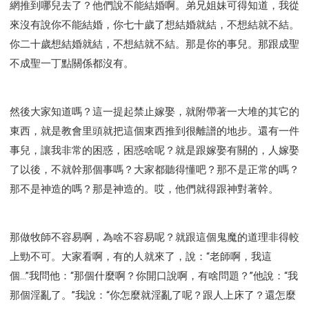
網推到哪兒去了？他們說不能結婚啊。弟兄姐妹可得知道，我從
來沒有說你不能結婚，你七十歲了想結婚就結，不想結就不結。
你二十歲想結婚就結，不想結就不結。那是你的事兒。那跟成聖
不成聖一丁點關係都沒有。
然後大家知道嗎？這一提起禁止嫁娶，就附帶著一大堆的其它的
東西，就是教會里頭就把這個東西推到很離譜的地步。還有一件
事兒，讓我非常的困惑，困惑啥呢？就是跟嫁娶有關的，人嫁娶
了以後，不就幹那個事嗎？大家都聽得懂吧？那不是正常的嗎？
那不是神造的嗎？那是神造的。哎，他們就得跟神對著幹。
那做牧師不容易啊，為啥不容易呢？就跟這個鬼魔的道理非得較
上勁不可。大家看啊，有的人就來了，說：“老師啊，我這
個...”我問他：“那個什麼啊？你開口說啊，有啥問題？”他說：“我
那個淫亂了。”我說：“你怎麼就淫亂了呢？跟人上床了？還怎麼