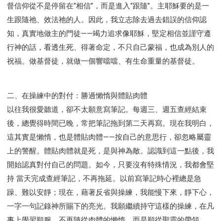
智慧與悟性
從轄制中得自由
破除屬世界的價值觀
督信仰從不是停留在“相信”，而是進入“跟隨”。主耶穌要的是一
"如何"
屬靈人的好習慣
打開天上祝福的窗口
生跟隨祂、效法祂的人。因此，我立志除去過去錯誤的信仰認
知，真實地做主的門徒——竭力追求像耶穌，堅定相信並謹守遵
神蹟系列
愚蠢系列
戰勝撒旦系列
得勝的性格
行神的話，看透生死、得著命定，不只自己蒙福，也成為別人的
耶和華是引導我的牧羊人。
謹慎系列
開心地活著
祝福。做基督徒，就做一個響噹噹、有生命重量的基督徒。
001B課程 - 解開迷思課程
001C課程 - 靈界故事
004課程 - 華人命定神學理念
101課程 - 從尋求到信徒
102課程 - 醫治釋放中階
二、在操練中的對付：勝過懶惰與體貼肉體
103課程 - 聖經學習中階
201課程 - 從信徒到門徒
以往我很愛聽道，卻不太願意寫筆記。每週三、週五查經結束
301課程 - 領袖實操課程
302課程 - 新人接待
後，總覺得時間已晚，常把筆記拖到第二天再寫。現在我明白，
這其實是懶惰，也是體貼肉體——按自己的意思行，卻忽略屬靈
308課程 - 牧養理論基礎培訓
Y131課程 - 主動學習
上的警醒。體貼肉體就是死，是與神為敵。認識到這一點後，我
Y132課程 - 職業策劃
Y133課程 - 活出豐盛
開始認真對付自己的問題。如今，只要沒有特殊情況，我都會堅
Y134課程 - 動手實驗室
Y135課程 - 做人做事
持 當天完成查經筆記，不再拖延。以前寫筆記時心裡總是急
Y136課程 - 如何學習
研習會01 - 醫治釋放
躁、難以安靜；現在，藉著反省與操練，我能慢下來，靜下心，
研習會01 - 如何讀聖經
研習會01 - 得著命定成為祝福
一字一句記錄神所賜下的亮光。我願繼續持守這樣的操練，在凡
研習會01 - 得勝教會的啟示
研習會01 - 教會的牧養
事上學習順服，不再隨從肉體的懶惰，而是順從聖靈的帶領。