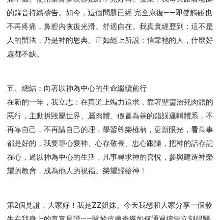
的錄音持續禱告。如今，這個問題已經 完全康復——即使觸碰也
不再疼痛，鼻腔內恢復光滑、舒適自在。我真實經歷到：這不是
人的辦法，乃是神的恩典。正如經上所說：信靠祂的人，什麼好
處都不缺。
五、總結：向著以神為中心的生命繼續前行
在新的一年，我立志：在真道上竭力追求，靠著聖靈治死肉體的
惡行，主動拆毀屬世界、屬肉體、假冒為善的錯誤邏輯體系，不
再靠自己，不再講自己的理，學習尊榮權柄，更新眼光，看萬事
都是好的，我要專心愛神、心存敬畏、忠心跟隨，把神的話存記
在心，過以神為中心的生活，凡事尋求神的喜悅，參與建造神榮
耀的教會，成為他人的祝福。榮耀歸給神！
第2個見證，大家好！我是ZZ姐妹。今天我想和大家分享一個發
生在我身上的真實見證——關於皮膚奇癢如何通過禱告立刻得醫