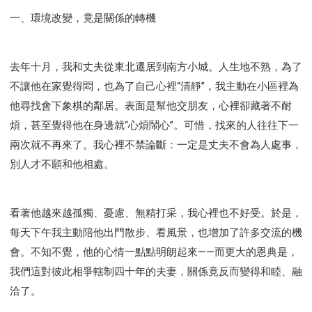
一、環境改變，竟是關係的轉機
去年十月，我和丈夫從東北遷居到南方小城。人生地不熟，為了
不讓他在家覺得悶，也為了自己心裡“清靜”，我主動在小區裡為
他尋找會下象棋的鄰居。表面是幫他交朋友，心裡卻藏著不耐
煩，甚至覺得他在身邊就“心煩鬧心”。可惜，找來的人往往下一
兩次就不再來了。我心裡不禁論斷：一定是丈夫不會為人處事，
別人才不願和他相處。
看著他越來越孤獨、憂慮、無精打采，我心裡也不好受。於是，
每天下午我主動陪他出門散步、看風景，也增加了許多交流的機
會。不知不覺，他的心情一點點明朗起來——而更大的恩典是，
我們這對彼此相爭轄制四十年的夫妻，關係竟反而變得和睦、融
洽了。