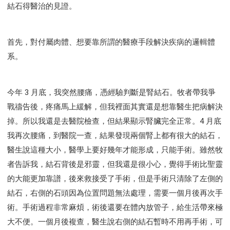
結石得醫治的見證。
首先，對付屬肉體、想要靠所謂的醫療手段解決疾病的邏輯體
系。
今年 3 月底，我突然腰痛，憑經驗判斷是腎結石。牧者帶我爭
戰禱告後，疼痛馬上緩解，但我裡面其實還是想靠醫生把病解決
掉。所以我還是去醫院檢查，但結果顯示腎臟完全正常。4 月底
我再次腰痛，到醫院一查，結果發現兩個腎上都有很大的結石，
醫生說這種大小，醫學上要好幾年才能形成，只能手術。雖然牧
者告訴我，結石背後是邪靈，但我還是很小心，覺得手術比聖靈
的大能更加靠譜，後來救接受了手術，但是手術只清除了左側的
結石，右側的石頭因為位置問題無法處理，需要一個月後再次手
術。手術過程非常麻煩，術後還要在體內放管子，給生活帶來極
大不便。一個月後複查，醫生說右側的結石暫時不用再手術，可