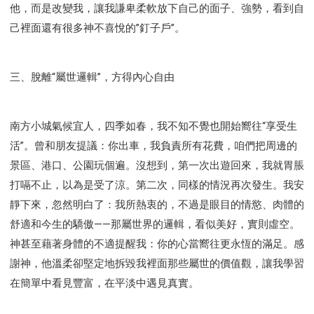
他，而是改變我，讓我謙卑柔軟放下自己的面子、強勢，看到自
己裡面還有很多神不喜悅的”釘子戶”。
三、脫離“屬世邏輯”，方得內心自由
南方小城氣候宜人，四季如春，我不知不覺也開始嚮往“享受生
活”。曾和朋友提議：你出車，我負責所有花費，咱們把周邊的
景區、港口、公園玩個遍。沒想到，第一次出遊回來，我就胃脹
打嗝不止，以為是受了涼。第二次，同樣的情況再次發生。我安
靜下來，忽然明白了：我所熱衷的，不過是眼目的情慾、肉體的
舒適和今生的驕傲——那屬世界的邏輯，看似美好，實則虛空。
神甚至藉著身體的不適提醒我：你的心當嚮往更永恆的滿足。感
謝神，他溫柔卻堅定地拆毀我裡面那些屬世的價值觀，讓我學習
在簡單中看見豐富，在平淡中遇見真實。