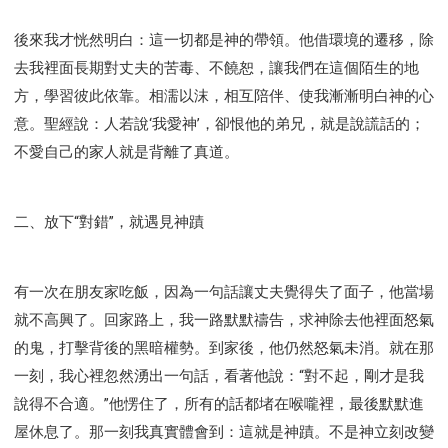
後來我才恍然明白：這一切都是神的帶領。他借環境的遷移，除
去我裡面長期對丈夫的苦毒、不饒恕，讓我們在這個陌生的地
方，學習彼此依靠。相濡以沫，相互陪伴、使我漸漸明白神的心
意。聖經說：人若說‘我愛神’，卻恨他的弟兄，就是說謊話的；
不愛自己的家人就是背離了真道。
二、放下“對錯”，就遇見神蹟
有一次在朋友家吃飯，因為一句話讓丈夫覺得失了面子，他當場
就不高興了。回家路上，我一路默默禱告，求神除去他裡面怒氣
的鬼，打擊背後的黑暗權勢。到家後，他仍然怒氣未消。就在那
一刻，我心裡忽然湧出一句話，看著他說：“對不起，剛才是我
說得不合適。”他愣住了，所有的話都堵在喉嚨裡，最後默默進
屋休息了。那一刻我真實體會到：這就是神蹟。不是神立刻改變