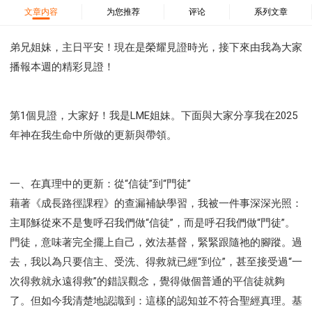
37 哈該書
38 撒迦利亞書
39 瑪拉基書
文章内容
为您推荐
评论
系列文章
40 馬太福音
41 馬可福音
42 路加福音
43 約翰福音
44 使徒行傳
45 羅馬書
弟兄姐妹，主日平安！現在是榮耀見證時光，接下來由我為大家
播報本週的精彩見證！
46 哥林多前書
47 哥林多後書
48 加拉太書
49 以弗所書
50 腓利比書
51 歌羅西書
52 帖撒羅尼迦前書
53 帖撒羅尼迦後書
第1個見證，大家好！我是LME姐妹。下面與大家分享我在2025
54 提摩太前書
55 提摩太後書
56 提多書
年神在我生命中所做的更新與帶領。
57 腓利門書
58 希伯來書
59 雅各書
62 約翰一書
63 約翰二書
64 約翰三書
66 啟示錄
聖經故事
一、在真理中的更新：從“信徒”到“門徒”
教會
爭戰
信望愛
學習
時間管理和學習方法
藉著《成長路徑課程》的查漏補缺學習，我被一件事深深光照：
愛神
喜樂
管理
信仰根基
命定
建立榮耀教會
主耶穌從來不是隻呼召我們做“信徒”，而是呼召我們做“門徒”。
趕鬼
認識魔鬼的詭計
神所喜悅的人
門徒，意味著完全擺上自己，效法基督，緊緊跟隨祂的腳蹤。過
彰顯神憤怒的器皿
新時代基督教變革研討會
去，我以為只要信主、受洗、得救就已經“到位”，甚至接受過“一
神同在
傳道者的言語
信心
命定性格
次得救就永遠得救”的錯誤觀念，覺得做個普通的平信徒就夠
使徒保羅的神學體系
屬靈的世界
耶穌基督的喜訊
了。但如今我清楚地認識到：這樣的認知並不符合聖經真理。基