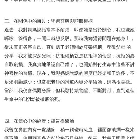
研習會02 - 醫治釋放
研習會02 - 如何查聖經
研習會02 - 得著命定成為祝福
三、在關係中的悔改：學習尊榮與順服權柄
研習會02 - 得勝教會的啟示
研習會02 - 教會的牧養
過去，我對媽媽說話常常不耐煩。即使她是出於關心，我也嫌她
研習會03 - 醫治釋放特會
研習會03 - 成為門徒特會
囉嗦、管得多，一開口就想反駁。那時我總覺得問題在她身上，
從未真正省察自己。直到聽了老師關於尊榮權柄、孝敬父母 的
分享，我才被深深光照：抗拒權柄就是抗拒神的命定，抗拒的必
自取虧損。我真實地承認自己錯了，也開始對付生命中這些不討
神喜悅的習慣。現在，我與媽媽說話的態度已經柔和了許多，不
耐煩明顯減少；也常把老師的講道內容分享給她，媽媽很喜歡。
當然，我仍會偶爾急躁，但我願持續警醒、不斷對付，直到這個
生命中的“老我”被徹底治死。
四、在信心中的經歷：禱告得醫治
我曾在鼻腔內有一處結痂，稍一觸碰就流血，裡面像潰爛一樣疼
痛不適。使用藥膏多次卻始終不見好轉。後來，我每天跟著老師