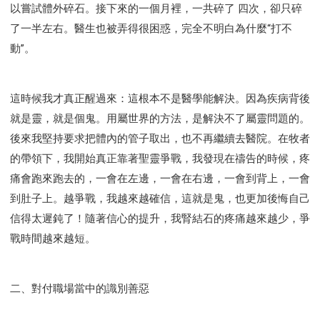
以嘗試體外碎石。接下來的一個月裡，一共碎了 四次，卻只碎
了一半左右。醫生也被弄得很困惑，完全不明白為什麼“打不
動”。
這時候我才真正醒過來：這根本不是醫學能解決。因為疾病背後
就是靈，就是個鬼。用屬世界的方法，是解決不了屬靈問題的。
後來我堅持要求把體內的管子取出，也不再繼續去醫院。在牧者
的帶領下，我開始真正靠著聖靈爭戰，我發現在禱告的時候，疼
痛會跑來跑去的，一會在左邊，一會在右邊，一會到背上，一會
到肚子上。越爭戰，我越來越確信，這就是鬼，也更加後悔自己
信得太遲鈍了！隨著信心的提升，我腎結石的疼痛越來越少，爭
戰時間越來越短。
二、對付職場當中的識別善惡