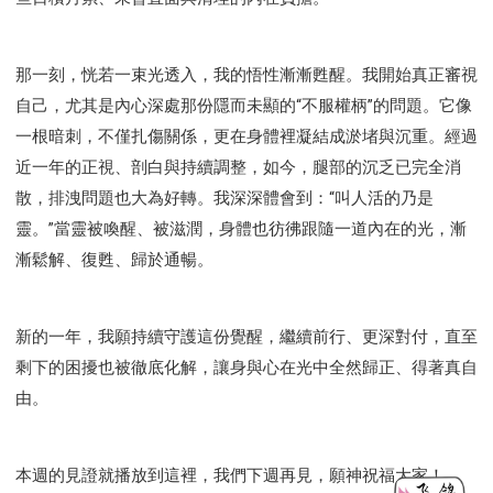
那一刻，恍若一束光透入，我的悟性漸漸甦醒。我開始真正審視
自己，尤其是內心深處那份隱而未顯的“不服權柄”的問題。它像
一根暗刺，不僅扎傷關係，更在身體裡凝結成淤堵與沉重。經過
近一年的正視、剖白與持續調整，如今，腿部的沉乏已完全消
散，排洩問題也大為好轉。我深深體會到：“叫人活的乃是
靈。”當靈被喚醒、被滋潤，身體也彷彿跟隨一道內在的光，漸
漸鬆解、復甦、歸於通暢。
新的一年，我願持續守護這份覺醒，繼續前行、更深對付，直至
剩下的困擾也被徹底化解，讓身與心在光中全然歸正、得著真自
由。
本週的見證就播放到這裡，我們下週再見，願神祝福大家！