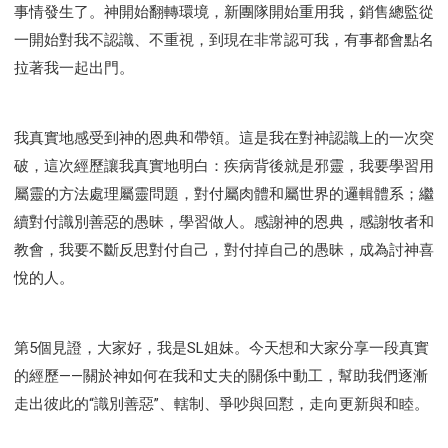
事情發生了。神開始翻轉環境，新團隊開始重用我，銷售總監從
一開始對我不認識、不重視，到現在非常認可我，有事都會點名
拉著我一起出門。
我真實地感受到神的恩典和帶領。這是我在對神認識上的一次突
破，這次經歷讓我真實地明白：疾病背後就是邪靈，我要學習用
屬靈的方法處理屬靈問題，對付屬肉體和屬世界的邏輯體系；繼
續對付識別善惡的愚昧，學習做人。感謝神的恩典，感謝牧者和
教會，我要不斷反思對付自己，對付掉自己的愚昧，成為討神喜
悅的人。
第5個見證，大家好，我是SL姐妹。今天想和大家分享一段真實
的經歷——關於神如何在我和丈夫的關係中動工，幫助我們逐漸
走出彼此的“識別善惡”、轄制、爭吵與回懟，走向更新與和睦。