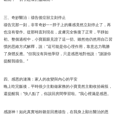
三、奇妙醫治：禱告後症狀立刻停止
禱告完那一刻，非常奇妙——脖子上的癢感竟然立刻停止了，再
也沒有發作。從那時直到現在，皮膚完全恢復了正常，平靜如
初。整個過程中，小寶親眼見證了這一切。雖然他仍然用自己習
慣的思維方式解釋，說：“這可能是你心理作用，靠意志力戰勝
了身體反應。”但我沒有與他爭辯，只是感恩地對他說：“謝謝你
提醒我禱告。”
四、感恩的漣漪：家人的改變與內心的平安
晚上吃完飯後，平時很少主動做家務的小寶竟然主動收拾碗筷，
還提醒我：“快八點了，你該回房間學習啦。”我心裡滿是感恩。
感謝神！如此真實地聆聽並回應禱告，在我身上顯出醫治的恩