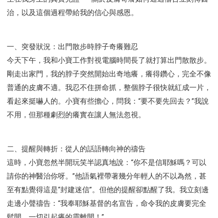
治，以及這個過程帶給我的信心與感恩。
一、突發狀況：出門散步時脖子奇癢難忍
今天下午，我和小寶工作對視電腦時間長了就打算出門散散步。
剛走出家門，我的脖子突然開始出奇地癢，癢得鑽心，完全不像
普通的皮膚不適。我忍不住拼命抓，整個脖子很快就紅成一片，
看起來挺嚇人的。小寶有些擔心，問我：“要不要先回去？”我說
不用，但那種劇烈的癢實在讓人無法忽視。
二、提醒與轉折：從人的話語轉向神的禱告
這時，小寶忽然半開玩笑半認真地說：“你不是信耶穌嗎？可以
請你的神醫治你呀。”他語氣裡帶著幾分年輕人的不以為然，甚
至有點覺得這是“封建迷信”。但他的提醒卻點醒了我。我立刻邊
走邊小聲禱告：“我奉耶穌基督的名宣告，命令我的皮膚要完全
鬆開，一切引起癢的靈離開！”