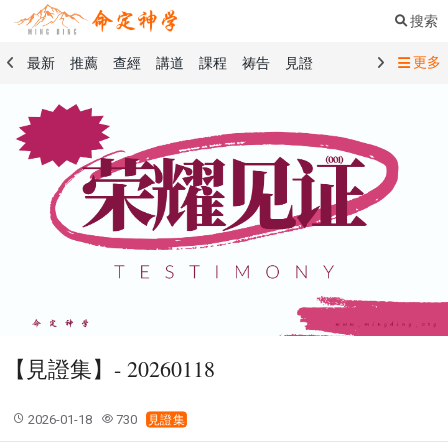
搜索
更多
最新
推薦
查經
講道
課程
祷告
見證
命定音樂
命定書屋
命定奉獻
命定神學
留言板
禱告精選
查經精選
講道精選
課程精選
見證精選
101課程
創世記
馬太福音
傳道書
洗禮禮文
聖餐禮文
01 創世記
02 出埃及記
03 利未記
04 民數記
05 申命記
06 約書亞記
07 士師記
08 路得記
09 撒母耳記上
10 撒母耳記下
11 列王紀上
12 列王紀下
15 以斯拉記
16 尼希米記
17 以斯帖記
18 約伯記
19 詩篇
20 箴言
21 傳道書
23 以賽亞書
【見證集】- 20260118
25 耶利米哀歌
27 但以理書
28 何西阿書
29 約珥書
30 阿摩司書
31 俄巴底亞書
32 約拿書
2026-01-18
730
見證集
33 彌迦書
34 那鴻書
35 哈巴谷書
36 西番雅書