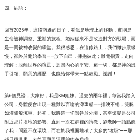
四、結語：
回首2025年，這段南遷的日子，看似是地理上的移動，實則是
生命被神調整、重塑的旅程。婚姻從來不是改造對方的戰場，而
是一同被神改變的學堂。我很感恩，在這條路上，我們雖步履緩
慢，卻終於開始學習——放下自己，擁抱彼此；離開指責，走向
理解；脫離世界的喧囂，迴歸內心的平安。這一切，都是神的恩
手引領。願我的經歷，也能給你帶來一點鼓勵。謝謝！
第6個見證，大家好，我是KM姐妹。過去的兩年裡，每當我踏入
公司，身體便會出現一種難以言喻的滯重感——排洩不暢，雙腿
如灌鉛般沉重。起初，我將這一切歸咎於外境，甚至懷疑是公司
附近那片墳地的影響。直到一次在群裡的請教，劉老師一語點醒
了我：問題不在環境，而在於我裡面堆積了太多的“垃圾”——那
些日積月累、未曾直面與清理的內在負擔。