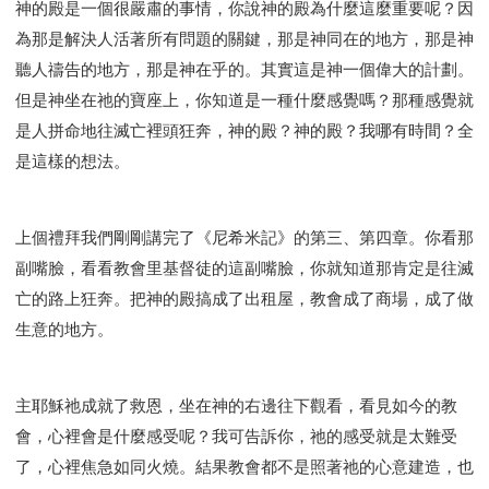
神的殿是一個很嚴肅的事情，你說神的殿為什麼這麼重要呢？因
智慧與悟性
從轄制中得自由
破除屬世界的價值觀
為那是解決人活著所有問題的關鍵，那是神同在的地方，那是神
"如何"
屬靈人的好習慣
打開天上祝福的窗口
聽人禱告的地方，那是神在乎的。其實這是神一個偉大的計劃。
神蹟系列
愚蠢系列
戰勝撒旦系列
得勝的性格
但是神坐在祂的寶座上，你知道是一種什麼感覺嗎？那種感覺就
耶和華是引導我的牧羊人。
謹慎系列
開心地活著
是人拼命地往滅亡裡頭狂奔，神的殿？神的殿？我哪有時間？全
001B課程 - 解開迷思課程
001C課程 - 靈界故事
是這樣的想法。
004課程 - 華人命定神學理念
101課程 - 從尋求到信徒
102課程 - 醫治釋放中階
上個禮拜我們剛剛講完了《尼希米記》的第三、第四章。你看那
103課程 - 聖經學習中階
201課程 - 從信徒到門徒
副嘴臉，看看教會里基督徒的這副嘴臉，你就知道那肯定是往滅
301課程 - 領袖實操課程
302課程 - 新人接待
亡的路上狂奔。把神的殿搞成了出租屋，教會成了商場，成了做
308課程 - 牧養理論基礎培訓
Y131課程 - 主動學習
生意的地方。
Y132課程 - 職業策劃
Y133課程 - 活出豐盛
Y134課程 - 動手實驗室
Y135課程 - 做人做事
Y136課程 - 如何學習
研習會01 - 醫治釋放
主耶穌祂成就了救恩，坐在神的右邊往下觀看，看見如今的教
研習會01 - 如何讀聖經
研習會01 - 得著命定成為祝福
會，心裡會是什麼感受呢？我可告訴你，祂的感受就是太難受
了，心裡焦急如同火燒。結果教會都不是照著祂的心意建造，也
研習會01 - 得勝教會的啟示
研習會01 - 教會的牧養