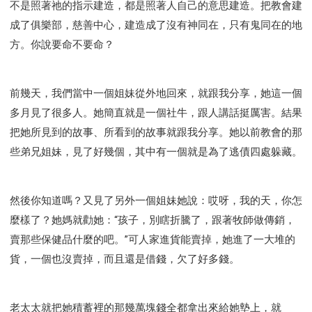
不是照著祂的指示建造，都是照著人自己的意思建造。把教會建
研習會02 - 醫治釋放
研習會02 - 如何查聖經
成了俱樂部，慈善中心，建造成了沒有神同在，只有鬼同在的地
研習會02 - 得著命定成為祝福
方。你說要命不要命？
研習會02 - 得勝教會的啟示
研習會02 - 教會的牧養
研習會03 - 醫治釋放特會
研習會03 - 成為門徒特會
前幾天，我們當中一個姐妹從外地回來，就跟我分享，她這一個
多月見了很多人。她簡直就是一個社牛，跟人講話挺厲害。結果
把她所見到的故事、所看到的故事就跟我分享。她以前教會的那
些弟兄姐妹，見了好幾個，其中有一個就是為了逃債四處躲藏。
然後你知道嗎？又見了另外一個姐妹她說：哎呀，我的天，你怎
麼樣了？她媽就勸她：“孩子，別瞎折騰了，跟著牧師做傳銷，
賣那些保健品什麼的吧。”可人家進貨能賣掉，她進了一大堆的
貨，一個也沒賣掉，而且還是借錢，欠了好多錢。
老太太就把她積蓄裡的那幾萬塊錢全都拿出來給她墊上，就