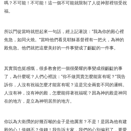
嗎？不可能！不可能！這一個不可能就限制了人從神那裡領受祝
福。
所以門徒當時就想起來一句話，經上記著說：“我為你的殿心裡
焦急，如同火燒。”當時他們看見耶穌基督裡有一把火，為神的
殿焦急。他們就把這麼美好的一件事變成了齷齪的一件事。
其實我也挺感慨，很多教會把一個很榮耀的事變成很齷齪的事
了，為什麼呢？人們心裡說：“你不做買賣怎麼能富有呢？”我告
訴你，人沒有祝福怎麼才能富有呢？這是完全兩套不同的邏輯。
人沒有神，沒有神的殿，怎麼能得著祝福呢？因為神的殿是神同
在的地方，是立為神明居所的地方。
你以為大衛攢的好幾百噸的金子是他厲害？不是！是因為他有建
殿的心！值錢不？值錢！我告訴大家，我們的心別偏邪了，要愛