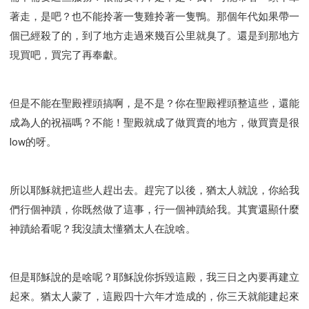
著走，是吧？也不能拎著一隻雞拎著一隻鴨。那個年代如果帶一
個已經殺了的，到了地方走過來幾百公里就臭了。還是到那地方
現買吧，買完了再奉獻。
但是不能在聖殿裡頭搞啊，是不是？你在聖殿裡頭整這些，還能
成為人的祝福嗎？不能！聖殿就成了做買賣的地方，做買賣是很
low的呀。
所以耶穌就把這些人趕出去。趕完了以後，猶太人就說，你給我
們行個神蹟，你既然做了這事，行一個神蹟給我。其實還顯什麼
神蹟給看呢？我沒讀太懂猶太人在說啥。
但是耶穌說的是啥呢？耶穌說你拆毀這殿，我三日之內要再建立
起來。猶太人蒙了，這殿四十六年才造成的，你三天就能建起來