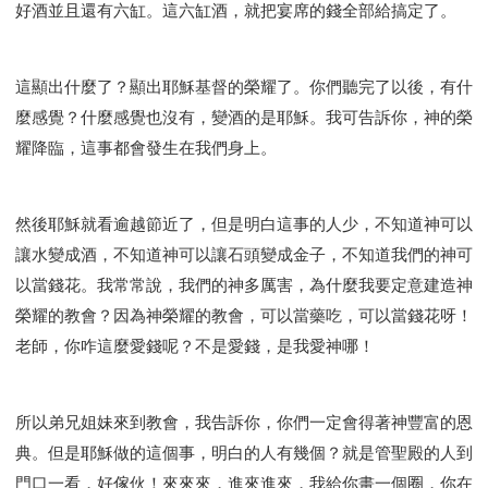
好酒並且還有六缸。這六缸酒，就把宴席的錢全部給搞定了。
這顯出什麼了？顯出耶穌基督的榮耀了。你們聽完了以後，有什
麼感覺？什麼感覺也沒有，變酒的是耶穌。我可告訴你，神的榮
耀降臨，這事都會發生在我們身上。
然後耶穌就看逾越節近了，但是明白這事的人少，不知道神可以
讓水變成酒，不知道神可以讓石頭變成金子，不知道我們的神可
以當錢花。我常常說，我們的神多厲害，為什麼我要定意建造神
榮耀的教會？因為神榮耀的教會，可以當藥吃，可以當錢花呀！
老師，你咋這麼愛錢呢？不是愛錢，是我愛神哪！
所以弟兄姐妹來到教會，我告訴你，你們一定會得著神豐富的恩
典。但是耶穌做的這個事，明白的人有幾個？就是管聖殿的人到
門口一看，好傢伙！來來來，進來進來，我給你畫一個圈，你在