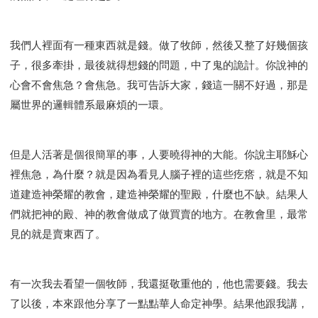
我們人裡面有一種東西就是錢。做了牧師，然後又整了好幾個孩
子，很多牽掛，最後就得想錢的問題，中了鬼的詭計。你說神的
心會不會焦急？會焦急。我可告訴大家，錢這一關不好過，那是
屬世界的邏輯體系最麻煩的一環。
但是人活著是個很簡單的事，人要曉得神的大能。你說主耶穌心
裡焦急，為什麼？就是因為看見人腦子裡的這些疙瘩，就是不知
道建造神榮耀的教會，建造神榮耀的聖殿，什麼也不缺。結果人
們就把神的殿、神的教會做成了做買賣的地方。在教會里，最常
見的就是賣東西了。
有一次我去看望一個牧師，我還挺敬重他的，他也需要錢。我去
了以後，本來跟他分享了一點點華人命定神學。結果他跟我講，