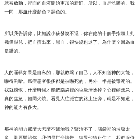
就被啟動，裡面的血液開始更加的新鮮。所以，血是骯髒的。我
一問，那血什麼顏色？黑色的。
所以我告訴你，比如說小孩發燒不退，你在他的十個手指頭上扎
幾個眼兒，把血擠出來，黑血，很快燒也退了。為什麼？因為血
是髒的。
人的邏輯如果是自私的，那就敗壞了自己，人不知道神的大能，
嚇得夠嗆。癌症患者很多都是被嚇死的，另外一半是被毒死的。
我就感慨，什麼時候才能把腦袋裡的垃圾清除掉？心裡頭焦急，
真的焦急，如同火燒。看見人往滅亡的路上狂奔，就是不知道，
神的能力有多大。
那神的能力那麼大怎麼不醫治我？醫治不了，腦袋裡的垃圾太
多。剛要醫治你，我們是拼命禱告，結果他給止住了。我們服侍