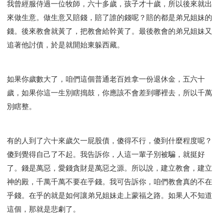
我曾經服侍過一位牧師，六十多歲，孩子才十歲，所以後來就出
來做生意。做生意又賠錢，賠了誰的錢呢？賠的都是弟兄姐妹的
錢。後來教會就黃了，把教會給幹黃了。最後教會的弟兄姐妹又
追著他討債，於是就開始東躲西藏。
如果你歲數大了，咱們這個普通老百姓拿一份退休金，五六十
歲，如果你這一生別瞎搗鼓，你應該不會差到哪裡去，所以千萬
別瞎整。
有的人到了六十來歲欠一屁股債，傻得不行，傻到什麼程度呢？
傻到覺得自己了不起。我告訴你，人這一輩子別被騙，就挺好
了。錢是萬惡，愛錢貪財是萬惡之源。所以說，建立教會，建立
神的殿，千萬千萬不要在乎錢。我可告訴你，咱們教會真的不在
乎錢。在乎的就是如何讓弟兄姐妹走上蒙福之路。如果人不知道
這個，那就是悲劇了。