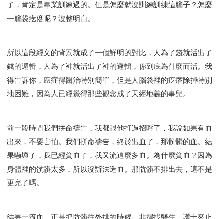
了，肯定是專業訓練過的。但是怎麼就沒訓練訓練這腦子？怎麼
一腦袋疙瘩呢？沒整明白。
所以這段經文的背景就成了一個鮮明的對比，人為了錢就活出了
錢的邏輯，人為了神就活出了神的邏輯，你到底為什麼而活。我
得告訴你，癌症得醫治特別簡單，但是人腦袋裡的疙瘩除掉特別
地困難，因為人已經覺得那些觀念成了天經地義的事兒。
前一段時間我們拼命禱告，我都跟他打過招呼了，我說如果有血
出來，不要害怕。我們拼命禱告，終於出血了，那骯髒的血。結
果嚇壞了，我已經貧血了，我又流這麼多血。為什麼貧血？因為
身體裡的骯髒太多，所以沒辦法造血。那骯髒不排出去，這不是
更完了嗎。
結果一流血，正是把骯髒往外排的時候，非得找醫生、護士來止