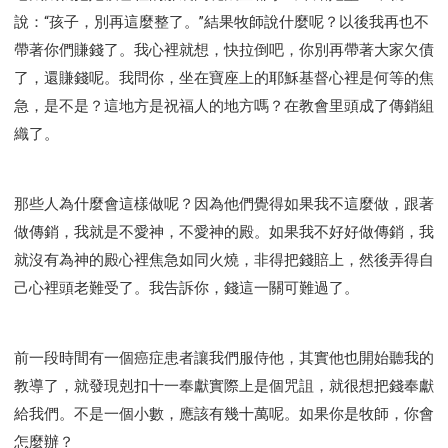
說：“孩子，別再這麼整了。”結果牧師說什麼呢？以後我再也不
帶著你們賺錢了。我心裡就想，快拉倒吧，你別再帶著大家欠債
了，還賺錢呢。我問你，坐在寶座上的耶穌基督心裡是何等的焦
急，是不是？這地方是祝福人的地方嗎？在教會里頭成了傳銷組
織了。
那些人為什麼會這樣做呢？因為他們覺得如果我不這麼做，跟著
做傳銷，我就是不愛神，不愛神的殿。如果我不好好做傳銷，我
就沒有為神的殿心裡焦急如同火燒，非得把錢賠上，然後弄得自
己心裡頭老難受了。我告訴你，錢這一關可難過了。
前一段時間有一個癌症患者讓我們服侍他，其實他也開始聽我的
教導了，就發現剋扣十一奉獻實際上是個咒詛，就很想把錢奉獻
給我們。不是一個小數，應該有幾十萬呢。如果你是牧師，你會
怎麼辦？