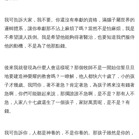
我可告訴大家，我不要。你還沒有奉獻的資格，滿腦子屬世界的
邏輯體系，讓你奉獻那不沾上麻煩了嗎？當然不是怕麻煩，我是
不希望讓人跌倒。我是希望他能夠得著醫治，也要知道我們服侍
他的動機，不是為了他那點錢。
後來我就發現為什麼人會這樣呢？那個牧師不是一開始信誓旦旦
地要建造神榮耀的教會嗎？一瞭解，他人都快六十歲了，小的孩
子才幾歲。我問你，著不著急？肯定著急，為孩子將來沒有錢著
急啊，你們可能聽起來說，那擱誰誰不急啊，是不是？那有人不
急，人家八十七歲還生了一個孩子，家財萬貫呢，是不是？有
錢。
我可告訴你，人都是神養的，不是你養的。那孩子雖然是你的，