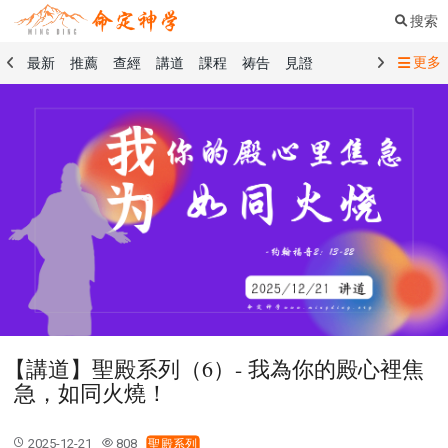
搜索
更多
最新
推薦
查經
講道
課程
祷告
見證
命定音樂
命定書屋
命定奉獻
命定神學
留言板
禱告精選
查經精選
講道精選
課程精選
見證精選
101課程
創世記
馬太福音
傳道書
洗禮禮文
聖餐禮文
01 創世記
02 出埃及記
03 利未記
04 民數記
05 申命記
06 約書亞記
07 士師記
08 路得記
09 撒母耳記上
10 撒母耳記下
11 列王紀上
12 列王紀下
15 以斯拉記
16 尼希米記
17 以斯帖記
18 約伯記
19 詩篇
20 箴言
21 傳道書
23 以賽亞書
【講道】聖殿系列（6）- 我為你的殿心裡焦
25 耶利米哀歌
27 但以理書
28 何西阿書
急，如同火燒！
29 約珥書
30 阿摩司書
31 俄巴底亞書
32 約拿書
33 彌迦書
34 那鴻書
35 哈巴谷書
36 西番雅書
2025-12-21
808
聖殿系列