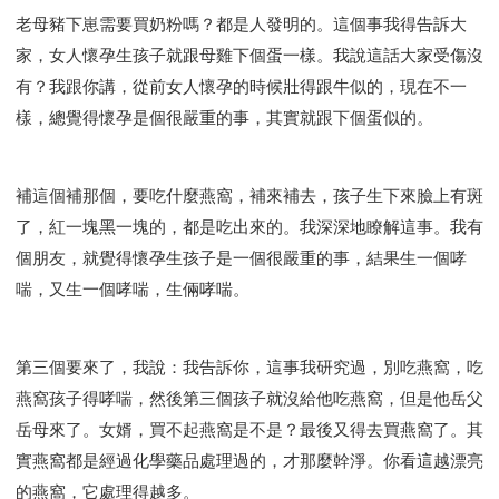
老母豬下崽需要買奶粉嗎？都是人發明的。這個事我得告訴大
家，女人懷孕生孩子就跟母雞下個蛋一樣。我說這話大家受傷沒
有？我跟你講，從前女人懷孕的時候壯得跟牛似的，現在不一
樣，總覺得懷孕是個很嚴重的事，其實就跟下個蛋似的。
補這個補那個，要吃什麼燕窩，補來補去，孩子生下來臉上有斑
了，紅一塊黑一塊的，都是吃出來的。我深深地瞭解這事。我有
個朋友，就覺得懷孕生孩子是一個很嚴重的事，結果生一個哮
喘，又生一個哮喘，生倆哮喘。
第三個要來了，我說：我告訴你，這事我研究過，別吃燕窩，吃
燕窩孩子得哮喘，然後第三個孩子就沒給他吃燕窩，但是他岳父
岳母來了。女婿，買不起燕窩是不是？最後又得去買燕窩了。其
實燕窩都是經過化學藥品處理過的，才那麼幹淨。你看這越漂亮
的燕窩，它處理得越多。