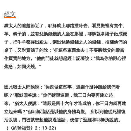
經文
猶太人的逾越節近了，耶穌就上耶路撒冷去。看見殿裡有賣牛、
羊、鴿子的，並有兌換銀錢的人坐在那裡，耶穌就拿繩子做成鞭
子，把牛羊都趕出殿去，倒出兌換銀錢之人的銀錢，推翻他們的
桌子，又對賣鴿子的說：“把這些東西拿去！不要將我父的殿當
作買賣的地方。”他的門徒就想起經上記著說：“我為你的殿心裡
焦急，如同火燒。”
因此猶太人問他說：“你既做這些事，還顯什麼神蹟給我們看
呢？”耶穌回答說：“你們拆毀這殿，我三日內要再建立起
來。”猶太人便說：“這殿是四十六年才造成的，你三日內就再建
立起來嗎？”但耶穌這話是以他的身體為殿。 所以到他從死裡復
活以後，門徒就想起他說過這話，便信了聖經和耶穌所說的。
（《約翰福音》2：13-22）