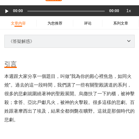
37 哈該書
38 撒迦利亞書
39 瑪拉基書
Audio
1x
40 馬太福音
41 馬可福音
42 路加福音
00:00
00:00
Player
43 約翰福音
44 使徒行傳
45 羅馬書
文章内容
为您推荐
评论
系列文章
46 哥林多前書
47 哥林多後書
48 加拉太書
49 以弗所書
50 腓利比書
51 歌羅西書
《答疑解惑》
52 帖撒羅尼迦前書
53 帖撒羅尼迦後書
54 提摩太前書
55 提摩太後書
56 提多書
引言
57 腓利門書
58 希伯來書
59 雅各書
62 約翰一書
本週跟大家分享一個題目，叫做“我為你的殿心裡焦急，如同火
63 約翰二書
64 約翰三書
66 啟示錄
聖經故事
燒”。過去的這一段時間，我們講了一些有關聖殿講道的系列，
教會
爭戰
信望愛
學習
時間管理和學習方法
很多的悲劇就圍繞著神的聖殿展開。烏撒扶了一下約櫃，被神擊
愛神
喜樂
管理
信仰根基
命定
建立榮耀教會
殺；拿答、亞比戶獻凡火，被神的火擊殺。很多這樣的悲劇。百
趕鬼
認識魔鬼的詭計
神所喜悅的人
姓跟著摩西出了埃及，結果全都倒斃在曠野。這就是那個時代的
彰顯神憤怒的器皿
新時代基督教變革研討會
悲劇。
神同在
傳道者的言語
信心
命定性格
使徒保羅的神學體系
屬靈的世界
耶穌基督的喜訊