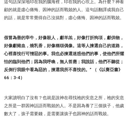
這句話深深地印在我的腦海裡，印在我的心坎上。為什麼？神看
顧的就是虛心痛悔、因神的話而戰兢的人。這句話翻譯成我自己
的話，就是常常覺得自己沒搞對，虛心痛悔、因神的話而戰兢。
假冒為善的宰牛，好像殺人，獻羊羔，好像打折狗項，獻供物，
好像獻豬血，燒乳香，好像稱頌偶像。這等人揀選自己的道路，
心裡喜悅行可憎惡的事。我也必揀選迷惑他們的事，使他們所懼
怕的臨到他們；因為我呼喚，無人答應；我說話，他們不聽從；
反倒行我眼中看為惡的，揀選我所不喜悅的。” （《以賽亞書》
66：3-4）
大家讀明白了沒有？也就是說神在尋找祂的安息之所，祂的安息
之所是一群因神話語而戰兢的人。不是因為養了三個孩子，他歲
數大了，孩子需要錢，是需要讓孩子也因神的話而戰兢。