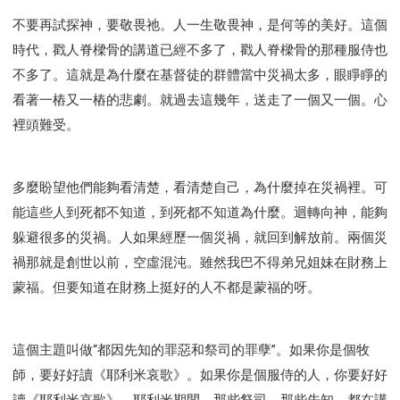
研習會02 - 醫治釋放
研習會02 - 如何查聖經
不要再試探神，要敬畏祂。人一生敬畏神，是何等的美好。這個
研習會02 - 得著命定成為祝福
時代，戳人脊樑骨的講道已經不多了，戳人脊樑骨的那種服侍也
研習會02 - 得勝教會的啟示
研習會02 - 教會的牧養
不多了。這就是為什麼在基督徒的群體當中災禍太多，眼睜睜的
研習會03 - 醫治釋放特會
研習會03 - 成為門徒特會
看著一樁又一樁的悲劇。就過去這幾年，送走了一個又一個。心
裡頭難受。
多麼盼望他們能夠看清楚，看清楚自己，為什麼掉在災禍裡。可
能這些人到死都不知道，到死都不知道為什麼。迴轉向神，能夠
躲避很多的災禍。人如果經歷一個災禍，就回到解放前。兩個災
禍那就是創世以前，空虛混沌。雖然我巴不得弟兄姐妹在財務上
蒙福。但要知道在財務上挺好的人不都是蒙福的呀。
這個主題叫做“都因先知的罪惡和祭司的罪孽”。如果你是個牧
師，要好好讀《耶利米哀歌》。如果你是個服侍的人，你要好好
讀《耶利米哀歌》。耶利米期間，那些祭司，那些先知，都在講