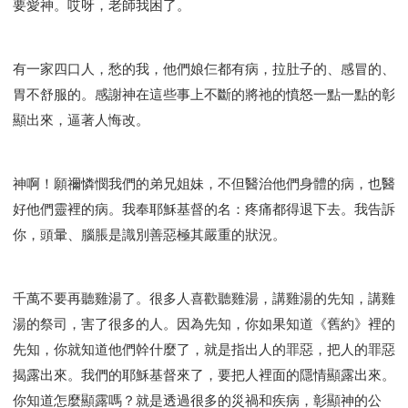
要愛神。哎呀，老師我困了。
有一家四口人，愁的我，他們娘仨都有病，拉肚子的、感冒的、
胃不舒服的。感謝神在這些事上不斷的將祂的憤怒一點一點的彰
顯出來，逼著人悔改。
神啊！願禰憐憫我們的弟兄姐妹，不但醫治他們身體的病，也醫
好他們靈裡的病。我奉耶穌基督的名：疼痛都得退下去。我告訴
你，頭暈、腦脹是識別善惡極其嚴重的狀況。
千萬不要再聽雞湯了。很多人喜歡聽雞湯，講雞湯的先知，講雞
湯的祭司，害了很多的人。因為先知，你如果知道《舊約》裡的
先知，你就知道他們幹什麼了，就是指出人的罪惡，把人的罪惡
揭露出來。我們的耶穌基督來了，要把人裡面的隱情顯露出來。
你知道怎麼顯露嗎？就是透過很多的災禍和疾病，彰顯神的公