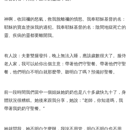
神啊，收回禰的怒氣，救我脫離禰的憤怒。我奉耶穌基督的名：
耶穌的寶血塗抹我的過犯。我奉耶穌基督的名：陰間地獄死亡的
靈、疾病的靈都要離開我。
有人說：夫妻雙腿發抖，晚上無法入睡，應該歲數很大了。服侍
老人家，我可以給你出個主意：帶著他們守聖餐。帶著他們守聖
餐，他們明白不明白就那麼帶。聽明白了嗎？預備好聖餐。
前一段時間我們當中一個姐妹她奶奶也是八十多歲快九十了，身
體狀況很糟糕。她後來跟我分享，她說：“老師，你知道嗎，我
帶著我奶奶守聖餐。”
她就問我，她不明白怎麼辦，我說不用管，明白不明白也不用