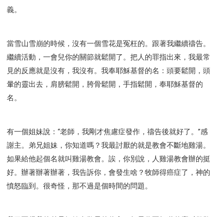
義。
當雪山雪崩的時候，沒有一個雪花是冤枉的。跟著我繼續禱告。
繼續活動，一會兒你的關節就鬆開了。把人的罪指出來，我最常
見的反應就是沒有，我沒有。我奉耶穌基督的名：頭要鬆開，頭
暈的靈出去，肩膀鬆開，胯骨鬆開，手指鬆開，奉耶穌基督的
名。
有一個姐妹說：“老師，我剛才焦慮症發作，禱告後就好了。”感
謝主。弟兄姐妹，你知道嗎？我最討厭的就是教會不斷地雞湯。
如果給他起個名就叫雞湯教會。誒，你別說，人雞湯教會辦的挺
好。辦著辦著辦著，我告訴你，會發生啥？牧師得癌症了，神的
憤怒臨到。很奇怪，那不過是個時間的問題。