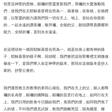
領受這神聖的恩物，願禰的聖靈更新我們，用禰的大愛激勵我
們，使我們在主耶穌基督裡合而為一，藉著祂，依靠祂，在祂裡
面，以聖靈的能力讓我們與一切在天上、地上、並站在你面前
的，一起永遠的讚美禰，敬拜禰。全能的父，願頌讚尊貴榮耀和
能力，全歸於禰，直到永永遠遠。
在這裡頭有一個與耶穌基督合而為一。就是你身上都有神的樣
子，耶穌基督的樣子啊。回頭呢，我們會把這段聖餐禮文稍微做
修改一下。是我們華人命定神學的版本。那現在這個版本是抄人
家的。抄聖公會的。
我們遵照救主所教導的來同心禱告。我們在天上的父，願人都尊
禰的名為聖，願禰的國降臨，願禰的旨意行在地上，如同行在天
上。我們日用的飲食今日賜給我們，免我們的債，如同我們免了
人的債，不叫我們遇見試探，救我們脫離兇惡，因為國度、權