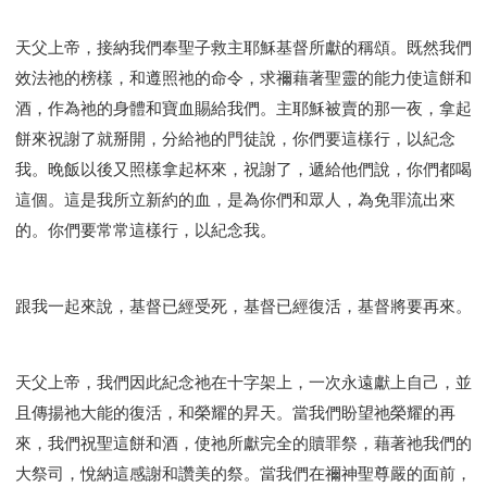
天父上帝，接納我們奉聖子救主耶穌基督所獻的稱頌。既然我們
效法祂的榜樣，和遵照祂的命令，求禰藉著聖靈的能力使這餅和
酒，作為祂的身體和寶血賜給我們。主耶穌被賣的那一夜，拿起
餅來祝謝了就掰開，分給祂的門徒說，你們要這樣行，以紀念
我。晚飯以後又照樣拿起杯來，祝謝了，遞給他們說，你們都喝
這個。這是我所立新約的血，是為你們和眾人，為免罪流出來
的。你們要常常這樣行，以紀念我。
跟我一起來說，基督已經受死，基督已經復活，基督將要再來。
天父上帝，我們因此紀念祂在十字架上，一次永遠獻上自己，並
且傳揚祂大能的復活，和榮耀的昇天。當我們盼望祂榮耀的再
來，我們祝聖這餅和酒，使祂所獻完全的贖罪祭，藉著祂我們的
大祭司，悅納這感謝和讚美的祭。當我們在禰神聖尊嚴的面前，