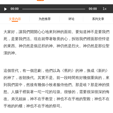
37 哈該書
38 撒迦利亞書
39 瑪拉基書
Audio
1x
40 馬太福音
41 馬可福音
42 路加福音
00:00
00:00
Player
43 約翰福音
44 使徒行傳
45 羅馬書
文章内容
为您推荐
评论
系列文章
46 哥林多前書
47 哥林多後書
48 加拉太書
大家好，讓我們開開心心地來到神的面前。要知道神不是要我們
49 以弗所書
50 腓利比書
51 歌羅西書
死，是要我們活。現在就帶著敬畏的心，拆毀我們裡面那些悖逆
52 帖撒羅尼迦前書
53 帖撒羅尼迦後書
的東西。神仍然是個忌邪的神。神仍然是烈火。神仍然是那位聖
54 提摩太前書
55 提摩太後書
56 提多書
潔的神。
57 腓利門書
58 希伯來書
59 雅各書
62 約翰一書
63 約翰二書
64 約翰三書
66 啟示錄
聖經故事
教會
爭戰
信望愛
學習
時間管理和學習方法
這個世代，有一個悲劇，他們以為《舊約》的神，換成《新約》
愛神
喜樂
管理
信仰根基
命定
建立榮耀教會
的神了，改朝換代。其實不是。前一段時間有好幾個重病的，來
到我們當中，然後有幾個小牧者服侍他們。那是啥？那是神的憤
趕鬼
認識魔鬼的詭計
神所喜悅的人
怒。人腦子裡裝著一坨一坨的垃圾。很慘的，需要很深很深的悔
彰顯神憤怒的器皿
新時代基督教變革研討會
改。弟兄姐妹，神不在乎教堂；神也不在乎祂的聖殿；神也不在
神同在
傳道者的言語
信心
命定性格
乎祂的約櫃；神也不在乎祂的祭司。
使徒保羅的神學體系
屬靈的世界
耶穌基督的喜訊