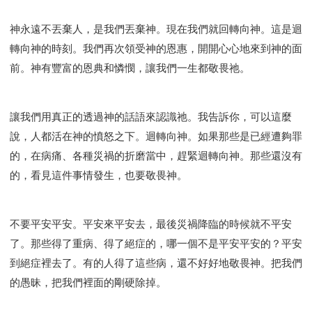
智慧與悟性
從轄制中得自由
破除屬世界的價值觀
"如何"
屬靈人的好習慣
打開天上祝福的窗口
神永遠不丟棄人，是我們丟棄神。現在我們就回轉向神。這是迴
神蹟系列
愚蠢系列
戰勝撒旦系列
得勝的性格
轉向神的時刻。我們再次領受神的恩惠，開開心心地來到神的面
前。神有豐富的恩典和憐憫，讓我們一生都敬畏祂。
耶和華是引導我的牧羊人。
謹慎系列
開心地活著
001B課程 - 解開迷思課程
001C課程 - 靈界故事
004課程 - 華人命定神學理念
讓我們用真正的透過神的話語來認識祂。我告訴你，可以這麼
101課程 - 從尋求到信徒
102課程 - 醫治釋放中階
說，人都活在神的憤怒之下。迴轉向神。如果那些是已經遭夠罪
103課程 - 聖經學習中階
201課程 - 從信徒到門徒
的，在病痛、各種災禍的折磨當中，趕緊迴轉向神。那些還沒有
301課程 - 領袖實操課程
302課程 - 新人接待
的，看見這件事情發生，也要敬畏神。
308課程 - 牧養理論基礎培訓
Y131課程 - 主動學習
Y132課程 - 職業策劃
Y133課程 - 活出豐盛
不要平安平安。平安來平安去，最後災禍降臨的時候就不平安
Y134課程 - 動手實驗室
Y135課程 - 做人做事
了。那些得了重病、得了絕症的，哪一個不是平安平安的？平安
Y136課程 - 如何學習
研習會01 - 醫治釋放
到絕症裡去了。有的人得了這些病，還不好好地敬畏神。把我們
研習會01 - 如何讀聖經
研習會01 - 得著命定成為祝福
的愚昧，把我們裡面的剛硬除掉。
研習會01 - 得勝教會的啟示
研習會01 - 教會的牧養