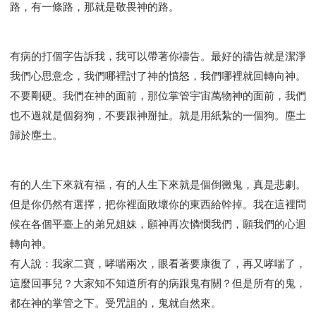
路，有一條路，那就是敬畏神的路。
有病的打個字告訴我，我可以帶著你禱告。最好的禱告就是潔淨
我們心思意念，我們哪裡討了神的憤怒，我們哪裡就回轉向神。
不要剛硬。我們在神的面前，那位掌管宇宙萬物神的面前，我們
也不過就是個芻狗，不要跟神掰扯。就是用紙紮的一個狗。塵土
歸於塵土。
有的人生下來就有福，有的人生下來就是個倒黴鬼，真是悲劇。
但是你仍然有選擇，把你裡面敗壞你的東西給幹掉。我在這裡問
候在各個平臺上的弟兄姐妹，願神再次憐憫我們，願我們的心迴
轉向神。
有人說：我家二寶，哮喘兩次，眼看著要康復了，再又哮喘了，
這麼回事兒？大家知不知道所有的病跟鬼有關？但是所有的鬼，
都在神的掌管之下。受咒詛的，鬼就自然來。