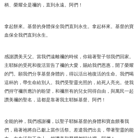
柄、榮耀全是禰的，直到永遠。阿們！
拿起餅來。基督的身體保全我們直到永生。拿起杯來。基督的寶
血保全我們直到永生。
感謝讚美天父。當我們遠離禰的時候，你籍著聖子領我們回家。
主耶穌的受死和復活宣告了禰的大愛，賜給我們恩惠，開了榮耀
的門。願我們分享基督身體的，得以活出祂復活的生命。我們喝
這杯的，帶生命給別人。我們受聖靈光照的，給死人亮光。使我
們持守禰所應許的盼望，和禰所有的兒女同得自由，與萬民一起
讚美禰的聖名，這都是靠著我主耶穌基督。阿們！
全能的神，我們感謝禰，以聖子耶穌基督的身體和寶血餵養我
們，藉著祂將自己獻上當作活祭。差遣我們出去，帶著聖靈的能