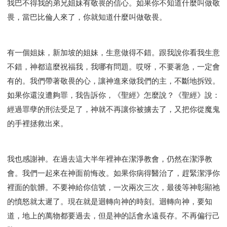
我巴不得我的弟兄姐妹有敬畏的信心。如果你不知道什麼叫做敬
畏，當巴比倫人來了，你就知道什麼叫做敬畏。
有一個姐妹，新加坡的姐妹，生意做得不錯。跟我說你看我生意
不錯，神都這麼祝福我，我哪有問題。哎呀，不要著急，一定會
有的。我們帶著敬畏的心，讓神進來做我們的主，不斷地拆毀。
如果你還沒遭夠罪，我告訴你，《聖經》怎麼說？《聖經》說：
經過罪孽的刑法受足了，神就不再讓你被擄去了，又把你從魔鬼
的手裡拯救出來。
我也感謝神。在過去這大半年裡神在潔淨教會，仍然在潔淨教
會。我們一起來在神面前悔改。如果你病得醫治了，趕緊潔淨你
裡面的骯髒。不要神給你信號，一次兩次三次，最後等神彰顯祂
的憤怒就太遲了。現在就是迴轉向神的時刻。迴轉向神，要知
道，地上的萬物都要過去，但是神的話會永遠長存。不再偏行己