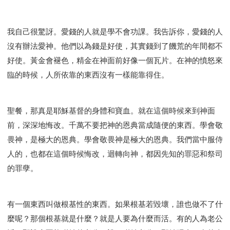
我自己很驚訝。愛錢的人就是學不會功課。我告訴你，愛錢的人
沒有辦法愛神。他們以為錢是好使，其實錢到了饑荒的年間都不
好使。黃金會褪色，精金在神面前好像一個瓦片。在神的憤怒來
臨的時候，人所依靠的東西沒有一樣能靠得住。
聖餐，那真是耶穌基督的身體和寶血。就在這個時候來到神面
前，深深地悔改。千萬不要把神的恩典當成隨便的東西。學會敬
畏神，是極大的恩典。學會敬畏神是極大的恩典。我們當中服侍
人的，也都在這個時候悔改，迴轉向神，都因先知的罪惡和祭司
的罪孽。
有一個東西叫做根基性的東西。如果根基若毀壞，誰也做不了什
麼呢？那個根基就是什麼？就是人要為什麼而活。有的人為老公