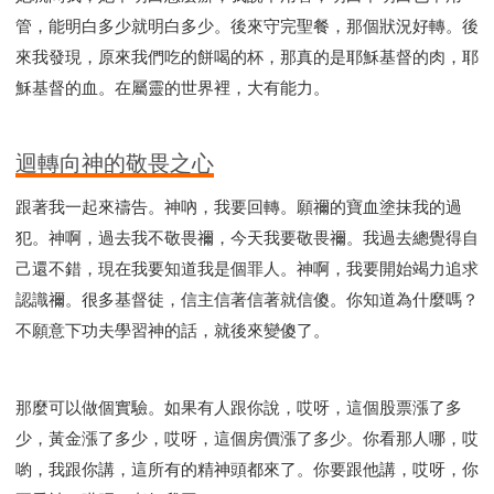
管，能明白多少就明白多少。後來守完聖餐，那個狀況好轉。後
來我發現，原來我們吃的餅喝的杯，那真的是耶穌基督的肉，耶
穌基督的血。在屬靈的世界裡，大有能力。
迴轉向神的敬畏之心
跟著我一起來禱告。神吶，我要回轉。願禰的寶血塗抹我的過
犯。神啊，過去我不敬畏禰，今天我要敬畏禰。我過去總覺得自
己還不錯，現在我要知道我是個罪人。神啊，我要開始竭力追求
認識禰。很多基督徒，信主信著信著就信傻。你知道為什麼嗎？
不願意下功夫學習神的話，就後來變傻了。
那麼可以做個實驗。如果有人跟你說，哎呀，這個股票漲了多
少，黃金漲了多少，哎呀，這個房價漲了多少。你看那人哪，哎
喲，我跟你講，這所有的精神頭都來了。你要跟他講，哎呀，你