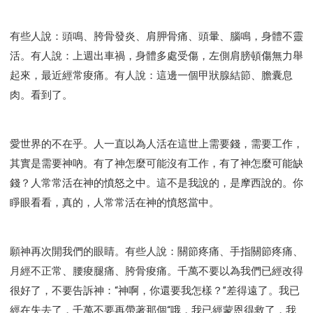
有些人說：頭鳴、胯骨發炎、肩胛骨痛、頭暈、腦鳴，身體不靈
活。有人說：上週出車禍，身體多處受傷，左側肩膀頓傷無力舉
起來，最近經常痠痛。有人說：這邊一個甲狀腺結節、膽囊息
肉。看到了。
愛世界的不在乎。人一直以為人活在這世上需要錢，需要工作，
其實是需要神吶。有了神怎麼可能沒有工作，有了神怎麼可能缺
錢？人常常活在神的憤怒之中。這不是我說的，是摩西說的。你
睜眼看看，真的，人常常活在神的憤怒當中。
願神再次開我們的眼睛。有些人說：關節疼痛、手指關節疼痛、
月經不正常、腰痠腿痛、胯骨痠痛。千萬不要以為我們已經改得
很好了，不要告訴神：“神啊，你還要我怎樣？”差得遠了。我已
經在失去了，千萬不要再帶著那個“哦，我已經蒙恩得救了，我