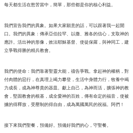
每天都生活在愁苦當中，簡單，那些都是你的核心利益。
我們宣告我們的異象。如果大家願意的話，可以跟著我一起開
口。我們的異象：傳承亞伯拉罕、以撒、雅各的信心，支取神的
應許。活出神的形像，效法耶穌基督、使徒保羅，與神同工，建
立爭戰得勝的精兵教會。
我們的使命：我們靠著聖靈大能，禱告爭戰。拿起神的權柄，對
付肉體的惡行，在真理上竭力攀登，生活中身體力行，牧養中竭
力成長，成為神尊貴的器皿。獻上自己，為神而活，擴張神的教
會，堅固教會的根基，成全愛神的百姓，傳有命定的福音，使被
擄的得釋放，受壓制的得自由，成為萬國萬民的祝福。阿們！
接下來我們聖餐，預備好。預備好我們的心，守聖餐。