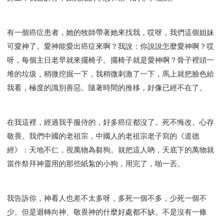
有一個癌症患者，她的牧師帶著她來找我，哎呀，我們這個姐妹
可愛神了。愛神能愛出癌症來啊？我說：你說說怎麼愛神啊？哎
呀，每個主日老早就來擺椅子。擺椅子就是愛神啊？骨子裡頭一
堆的垃圾，稍微挖掘一下，我稍微刺激了一下，馬上就把臉色給
我看，極度的識別善惡。隨著時間的推移，好像已經不在了。
在我這裡，經過我手服侍的，好多癌症都沒了。死不悔改。心存
敬畏。我們中國的老祖宗，中國人的老祖宗老子寫的《道德
經》：天地不仁，視萬物為芻狗。就把這人吶，天底下的萬物就
當作祭拜神靈用的那些紙紮的小狗，用完了，啪一丟。
我告訴你，神看人也差不太多呀，多死一個不多，少死一個不
少。但是迴轉向神、敬畏神的什麼好處都不缺。不是沒有一條