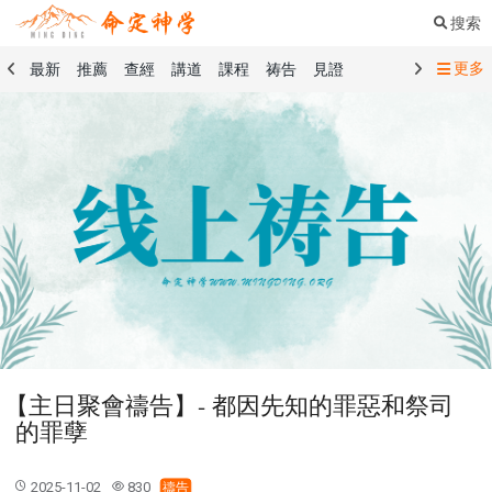
搜索
更多
最新
推薦
查經
講道
課程
祷告
見證
命定音樂
命定書屋
命定奉獻
命定神學
留言板
禱告精選
查經精選
講道精選
課程精選
見證精選
101課程
創世記
馬太福音
傳道書
洗禮禮文
聖餐禮文
01 創世記
02 出埃及記
03 利未記
04 民數記
05 申命記
06 約書亞記
07 士師記
08 路得記
09 撒母耳記上
10 撒母耳記下
11 列王紀上
12 列王紀下
15 以斯拉記
16 尼希米記
17 以斯帖記
18 約伯記
19 詩篇
20 箴言
21 傳道書
23 以賽亞書
【主日聚會禱告】- 都因先知的罪惡和祭司
25 耶利米哀歌
27 但以理書
28 何西阿書
的罪孽
29 約珥書
30 阿摩司書
31 俄巴底亞書
32 約拿書
33 彌迦書
34 那鴻書
35 哈巴谷書
36 西番雅書
2025-11-02
830
禱告