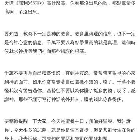
天講《耶利米哀歌》高什麼高。你看那沒出息的歌，那點擊量多
高啊，多沒出息。
要知道，教會不一定是神的教會。教會里傳遞的信息，也不一定
是合神心意的信息。千萬不要以為點擊量高的就是真理。這個時
候就求神拆毀我們裡面那些錯誤的根基。
千萬不要再為自己積蓄憤怒，直到神震怒。常常帶著敬畏的心來
到神的面前。如果你常常覺著自己還挺不錯的，壞了。千萬不要
怪我沒有警告過你。基督徒不要以為你賺了挺多的錢，哎呀，感
謝神。那些不謹守遵行神話的外邦人，賺的錢比你多得多。
要稍微提醒一下大家，今天是聖餐主日，預備好聖餐。我告訴
你，今天很多的悲劇，就是你是個基督徒，但是悲劇發生在你的
身上，我告訴你，跟先知的罪惡和祭司的罪孽相關。