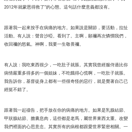
2012年就蒙恩得救了”的心態。這句話什麼意義都沒有。
跟著我一起來按手在病痛的地方。如果說是關節，要活動，拉扯
活動。有人說：聲音沙啞。看到了。主啊，願禰再次憐憫我們，
收回禰的怒氣。神啊，我要一生敬畏禰。
有人說：我吃東西很少，一吃肚子就脹。其實我曾經服侍過比你
病情嚴重多得多的一個姐妹，不吃餓得心慌啊，一吃肚子就脹。
我告訴你，基督徒身上都有一些很奇怪的惡行，就是覺著自己已
經挺不錯了。
跟著我一起禱告，把手放在你的病痛的地方。如果是乳腺結節、
甲狀腺結節、膽囊息肉，這些都是老馬，屬世界東西太重。改變
我們裡面的心思意念。其實所有的病根都跟愛世界緊密相關。一