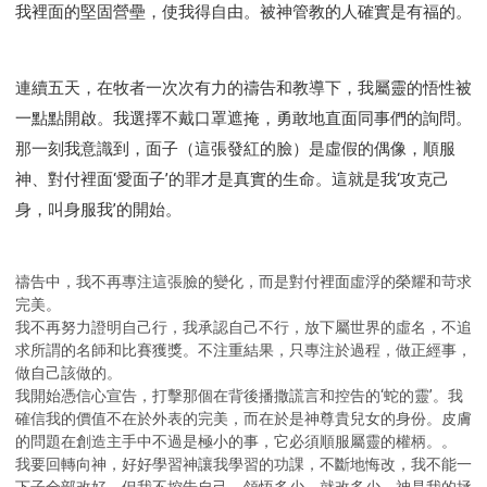
我裡面的堅固營壘，使我得自由。被神管教的人確實是有福的。
連續五天，在牧者一次次有力的禱告和教導下，我屬靈的悟性被
一點點開啟。我選擇不戴口罩遮掩，勇敢地直面同事們的詢問。
那一刻我意識到，面子（這張發紅的臉）是虛假的偶像，順服
神、對付裡面‘愛面子’的罪才是真實的生命。這就是我‘攻克己
身，叫身服我’的開始。
禱告中，我不再專注這張臉的變化，而是對付裡面虛浮的榮耀和苛求
完美。
我不再努力證明自己行，我承認自己不行，放下屬世界的虛名，不追
求所謂的名師和比賽獲獎。不注重結果，只專注於過程，做正經事，
做自己該做的。
我開始憑信心宣告，打擊那個在背後播撒謊言和控告的‘蛇的靈’。我
確信我的價值不在於外表的完美，而在於是神尊貴兒女的身份。皮膚
的問題在創造主手中不過是極小的事，它必須順服屬靈的權柄。。
我要回轉向神，好好學習神讓我學習的功課，不斷地悔改，我不能一
下子全部改好，但我不控告自己，領悟多少，就改多少。神是我的拯