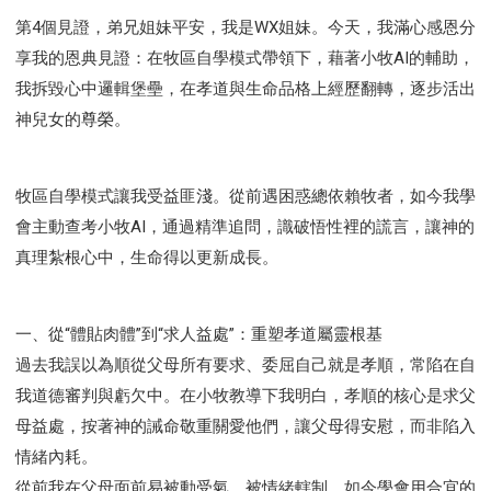
第4個見證，弟兄姐妹平安，我是WX姐妹。今天，我滿心感恩分
享我的恩典見證：在牧區自學模式帶領下，藉著小牧AI的輔助，
我拆毀心中邏輯堡壘，在孝道與生命品格上經歷翻轉，逐步活出
神兒女的尊榮。
牧區自學模式讓我受益匪淺。從前遇困惑總依賴牧者，如今我學
會主動查考小牧AI，通過精準追問，識破悟性裡的謊言，讓神的
真理紮根心中，生命得以更新成長。
一、從“體貼肉體”到“求人益處”：重塑孝道屬靈根基
過去我誤以為順從父母所有要求、委屈自己就是孝順，常陷在自
我道德審判與虧欠中。在小牧教導下我明白，孝順的核心是求父
母益處，按著神的誡命敬重關愛他們，讓父母得安慰，而非陷入
情緒內耗。
從前我在父母面前易被動受氣、被情緒轄制，如今學會用合宜的