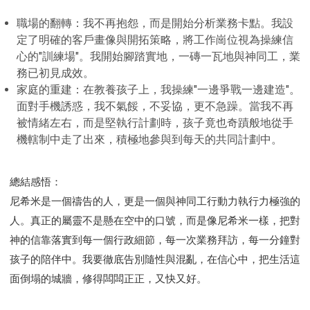
職場的翻轉：我不再抱怨，而是開始分析業務卡點。我設
定了明確的客戶畫像與開拓策略，將工作崗位視為操練信
心的"訓練場"。我開始腳踏實地，一磚一瓦地與神同工，業
務已初見成效。
家庭的重建：在教養孩子上，我操練"一邊爭戰一邊建造"。
面對手機誘惑，我不氣餒，不妥協，更不急躁。當我不再
被情緒左右，而是堅執行計劃時，孩子竟也奇蹟般地從手
機轄制中走了出來，積極地參與到每天的共同計劃中。
總結感悟：
尼希米是一個禱告的人，更是一個與神同工行動力執行力極強的
人。真正的屬靈不是懸在空中的口號，而是像尼希米一樣，把對
神的信靠落實到每一個行政細節，每一次業務拜訪，每一分鐘對
孩子的陪伴中。我要徹底告別隨性與混亂，在信心中，把生活這
面倒塌的城牆，修得闆闆正正，又快又好。