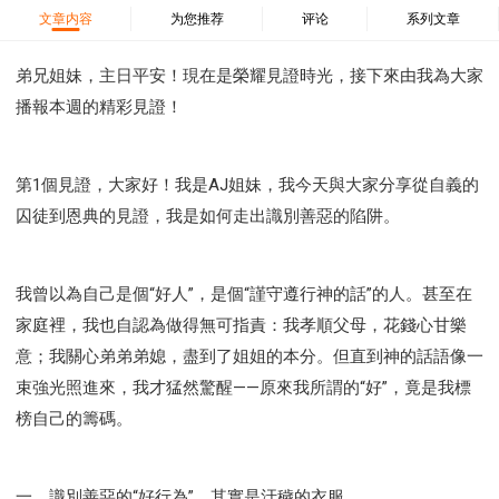
37 哈該書
38 撒迦利亞書
39 瑪拉基書
文章内容
为您推荐
评论
系列文章
40 馬太福音
41 馬可福音
42 路加福音
43 約翰福音
44 使徒行傳
45 羅馬書
弟兄姐妹，主日平安！現在是榮耀見證時光，接下來由我為大家
播報本週的精彩見證！
46 哥林多前書
47 哥林多後書
48 加拉太書
49 以弗所書
50 腓利比書
51 歌羅西書
52 帖撒羅尼迦前書
53 帖撒羅尼迦後書
第1個見證，大家好！我是AJ姐妹，我今天與大家分享從自義的
54 提摩太前書
55 提摩太後書
56 提多書
囚徒到恩典的見證，我是如何走出識別善惡的陷阱。
57 腓利門書
58 希伯來書
59 雅各書
62 約翰一書
63 約翰二書
64 約翰三書
66 啟示錄
聖經故事
我曾以為自己是個“好人”，是個“謹守遵行神的話”的人。甚至在
教會
爭戰
信望愛
學習
時間管理和學習方法
家庭裡，我也自認為做得無可指責：我孝順父母，花錢心甘樂
愛神
喜樂
管理
信仰根基
命定
建立榮耀教會
意；我關心弟弟弟媳，盡到了姐姐的本分。但直到神的話語像一
趕鬼
認識魔鬼的詭計
神所喜悅的人
束強光照進來，我才猛然驚醒——原來我所謂的“好”，竟是我標
彰顯神憤怒的器皿
新時代基督教變革研討會
榜自己的籌碼。
神同在
傳道者的言語
信心
命定性格
使徒保羅的神學體系
屬靈的世界
耶穌基督的喜訊
一、識別善惡的“好行為”，其實是汙穢的衣服