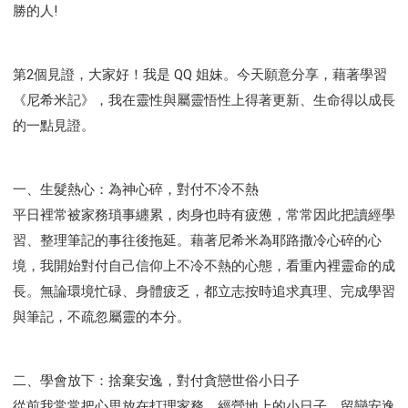
勝的人!
第2個見證，大家好！我是 QQ 姐妹。今天願意分享，藉著學習
《尼希米記》，我在靈性與屬靈悟性上得著更新、生命得以成長
的一點見證。
一、生髮熱心：為神心碎，對付不冷不熱
平日裡常被家務瑣事纏累，肉身也時有疲憊，常常因此把讀經學
習、整理筆記的事往後拖延。藉著尼希米為耶路撒冷心碎的心
境，我開始對付自己信仰上不冷不熱的心態，看重內裡靈命的成
長。無論環境忙碌、身體疲乏，都立志按時追求真理、完成學習
與筆記，不疏忽屬靈的本分。
二、學會放下：捨棄安逸，對付貪戀世俗小日子
從前我常常把心思放在打理家務、經營地上的小日子，留戀安逸