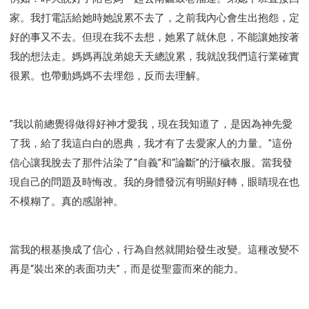
研習會02 - 醫治釋放
研習會02 - 如何查聖經
家。我打電話給她時她說累不去了，之前我內心會生出抱怨，定
研習會02 - 得著命定成為祝福
好的事又不去。但現在我不去想，她累了就休息，不能讓她按著
研習會02 - 得勝教會的啟示
研習會02 - 教會的牧養
我的想法走。媽媽再說弟媳天天總說累，我就說我們這行業確實
研習會03 - 醫治釋放特會
研習會03 - 成為門徒特會
很累。也帶動媽媽不去埋怨，反而去理解。
"我以前總覺得做得好神才愛我，現在我知道了，是因為神先愛
了我，給了我這白白的恩典，我才有了去愛家人的力量。"這份
信心讓我脫去了那件沾染了“自義”和“論斷”的汙穢衣服。當我發
現自己的問題及時悔改。我的身體發沉有明顯好轉，眼睛現在也
不模糊了。真的感謝神。
當我的根基換成了信心，行為自然就開始發生改變。這種改變不
再是“裝出來的表面功夫”，而是從聖靈而來的能力。