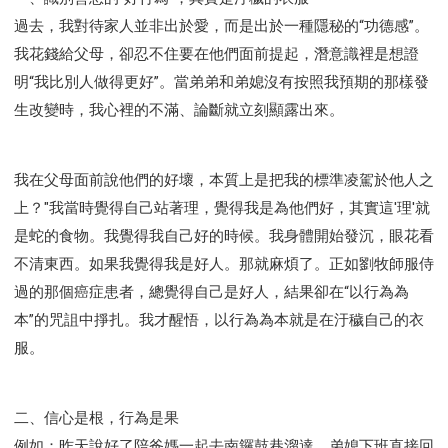
智慧與悟性
從轄制中得自由
破除屬世界的價值觀
過去，我對待家人並非出於愛，而是出於一種隱秘的“功德感”。
"如何"
屬靈人的好習慣
打開天上祝福的窗口
我花錢給父母，卻忍不住要在他們面前提起，潛意識裡是想證
神蹟系列
愚蠢系列
戰勝撒旦系列
得勝的性格
明“我比別人做得更好”。當弟弟和弟媳沒有按照我預期的那樣發
耶和華是引導我的牧羊人。
謹慎系列
開心地活著
生改變時，我心裡的不滿、論斷就立刻顯露出來。
001B課程 - 解開迷思課程
001C課程 - 靈界故事
004課程 - 華人命定神學理念
我在父母面前說他們的好壞，本質上是把我的標準凌駕於他人之
101課程 - 從尋求到信徒
102課程 - 醫治釋放中階
上？"我當時覺得自己站著理，覺得我是為他們好，其實這'理'就
103課程 - 聖經學習中階
201課程 - 從信徒到門徒
是蛇的食物。我覺得我自己好的時候。我身體開始發沉，眼花看
301課程 - 領袖實操課程
302課程 - 新人接待
不清東西。如果我覺得我是好人。那就麻煩了。正如劉牧師服侍
308課程 - 牧養理論基礎培訓
Y131課程 - 主動學習
過的那個癌症患者，總覺得自己是好人，結果卻在“以行為為
Y132課程 - 職業策劃
Y133課程 - 活出豐盛
本”的咒詛中掙扎。我才醒悟，以行為為本就是在汙穢自己的衣
Y134課程 - 動手實驗室
Y135課程 - 做人做事
服。
Y136課程 - 如何學習
研習會01 - 醫治釋放
研習會01 - 如何讀聖經
研習會01 - 得著命定成為祝福
二、信心是根，行為是果
研習會01 - 得勝教會的啟示
研習會01 - 教會的牧養
例如：昨天說好了陪爸媽一起去南鑼鼓巷溜達。弟媳下班直接回