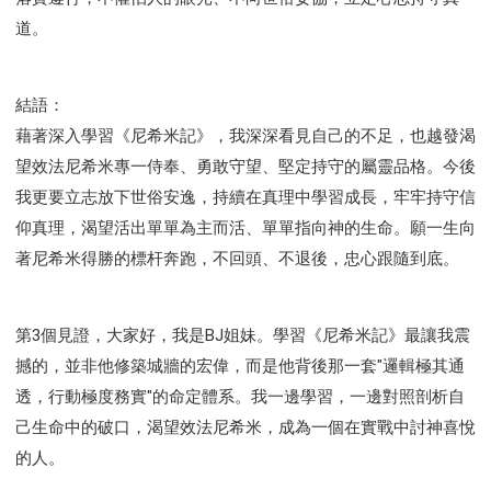
道。
結語：
藉著深入學習《尼希米記》，我深深看見自己的不足，也越發渴
望效法尼希米專一侍奉、勇敢守望、堅定持守的屬靈品格。今後
我更要立志放下世俗安逸，持續在真理中學習成長，牢牢持守信
仰真理，渴望活出單單為主而活、單單指向神的生命。願一生向
著尼希米得勝的標杆奔跑，不回頭、不退後，忠心跟隨到底。
第3個見證，大家好，我是BJ姐妹。學習《尼希米記》最讓我震
撼的，並非他修築城牆的宏偉，而是他背後那一套"邏輯極其通
透，行動極度務實"的命定體系。我一邊學習，一邊對照剖析自
己生命中的破口，渴望效法尼希米，成為一個在實戰中討神喜悅
的人。