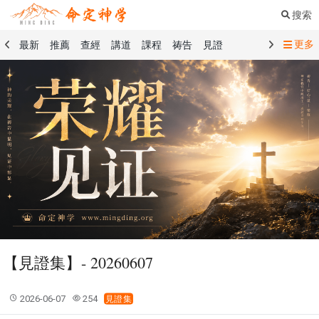
搜索
更多
最新
推薦
查經
講道
課程
祷告
見證
命定音樂
命定書屋
命定奉獻
命定神學
留言板
禱告精選
查經精選
講道精選
課程精選
見證精選
101課程
創世記
馬太福音
傳道書
洗禮禮文
聖餐禮文
01 創世記
02 出埃及記
03 利未記
04 民數記
05 申命記
06 約書亞記
07 士師記
08 路得記
09 撒母耳記上
10 撒母耳記下
11 列王紀上
12 列王紀下
15 以斯拉記
16 尼希米記
17 以斯帖記
18 約伯記
19 詩篇
20 箴言
21 傳道書
23 以賽亞書
【見證集】- 20260607
25 耶利米哀歌
27 但以理書
28 何西阿書
29 約珥書
30 阿摩司書
31 俄巴底亞書
32 約拿書
2026-06-07
254
見證集
33 彌迦書
34 那鴻書
35 哈巴谷書
36 西番雅書