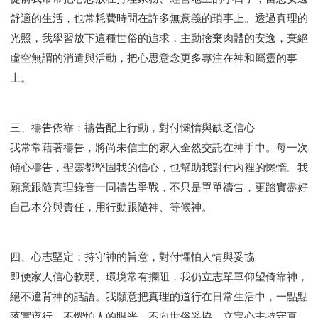
舒適的生活，也常耗費時間在許多無意義的瑣事上。透過真理的
光照，我學習放下這種世俗的追求，主動捨棄肉體的安逸，棄絕
虛空無謂的消遣與活動，把心思意念更多專注在神和屬靈的事
上。
三、禱告依靠：禱告配上行動，對付懶惰與缺乏信心
我常常藉著禱告，將尚未信主的家人全然交託在神手中。每一次
傾心禱告，聖靈都堅固我的信心，也幫助我對付內裡的懶惰。我
願意跟隨真理錄音一同禱告爭戰，不只是單單禱告，更踏實盡好
自己本分與責任，用行動跟隨神、等候神。
四、心志堅定：持守神的旨意，對付懼怕人情與妥協
即便家人信心軟弱、環境常有攔阻，我仍立志單單仰望倚靠神，
絕不違背神的話語。我願意把真理的道行在日常生活中，一點點
落實遵行，不懼怕人的眼光、不向世俗妥協，立定心志持守真