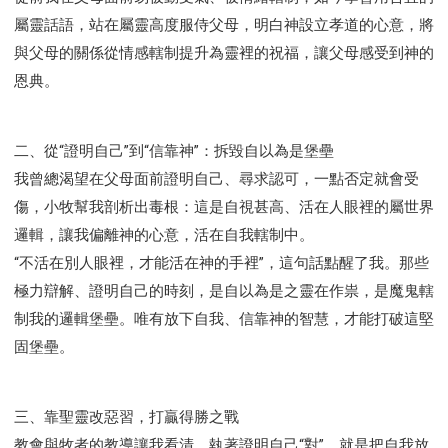
屬靈話語，站在屬靈高度服侍父母，明白神設立孝道的心意，將
與父母的關係從情感轄制提升為靈裡的祝福，讓父母感受到神的
恩典。
二、從“證明自己”到“信靠神”：拆毀自以為是堡壘
我曾總渴望在父母面前證明自己、尋求認可，一點否定就會受
傷，小牧幫我剖析出毒根：這是自視甚高、活在人眼裡的屬世界
邏輯，讓我偏離神的心意，活在自我轄制中。
“不活在別人眼裡，才能活在神的手裡”，這句話點醒了我。那些
極力辯解、證明自己的時刻，是自以為是之靈在作祟，是魔鬼轄
制我的邏輯堡壘。唯有放下自我、信靠神的智慧，才能打破這堅
固堡壘。
三、靠聖靈改惡習，打贏得勝之戰
教會與牧者的教導讓我看清，執著證明自己“對”，就是把自我放