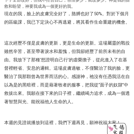
救和盼望，神要我成為一個更好的我。
現在的我，臉上的皮膚完全好了，胳膊也好了50%。對於下個月
的區級課，我已下定決心不再逃避，將其看作生命重建的機會。
這次經歷不僅是皮膚的更新，更是生命的更新。這場屬靈的戰役
雖然辛苦，甚至帶著淚水和羞愧，但我卻經歷了前所未有的自
由。我放下了那種‘想證明自己行’的虛榮擔子，從此進入了在基
督裡輕省、安息的邏輯。這場皮膚過敏，不僅醫治了我的臉，更
醫治了我那顆曾為世界而活的心。感謝神，祂沒有任憑我活在自
以為是的黑暗裡，而是藉著牧者的服事，把我從“面子的奴隸”中
救拔出來。我願在接下來的日子裡，繼續竭力追求，成為一個透
著智慧與光、能祝福他人生命的人。
本週的見證就播放到這裡，我們下週再見，願神祝福大家！