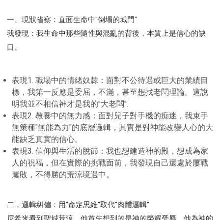
一、現狀省察：直面生命中"倒塌的城門"
我發現：我生命中那些隨性與混亂的背後，本質上是信心的缺
口。
表現1. 職場中的情緒奴隸：面對不公待遇或巨大的業績目
標，我第一反應是委屈，不滿，甚至想找老闆理論。這說
明我並不相信神才是我的"大老闆".
表現2. 教養中的無力感：面對兒子對手機的痴迷，我束手
無策種"無能為力"的底層邏輯，其實是對神能改變人心的大
能缺乏真實的信心。
表現3. 信仰與生活的脫節：我也想建造神的殿，想成為家
人的祝福，但在實際的挑戰面前，我發現自己還處於屢戰
屢敗，不得勝的荒涼境遇中。
二，邏輯糾偏：用"命定思維"取代"肉體邏輯"
尼希米看到聖城荒涼，他首先想到的是神的榮耀受辱。他為神的