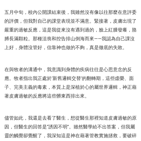
五月中旬，校內公開課結束後，我雖然沒有像以往那麼在意評委
的評價，但我對自己的課堂表現並不滿意。緊接著，皮膚出現了
嚴重的過敏反應，這是我從來沒有遇到過的，臉上紅腫發癢，胳
膊長滿顆粒。那種沮喪和控告排山倒海而來——我認為自己課沒
上好，身體沒管好，信靠神也做的不夠，真是徹底的失敗。
在與牧者的溝通中，我意識到身體的疾病往往是心思意念的反
應。牧者指出我正處於‘新舊邏輯交替’的翻轉期，這些虛榮、面
子、完美主義的毒素，本質上是深植於心的屬世界邏輯，神正藉
著皮膚過敏的反應將這些髒東西排出來。
儘管如此，我還是去看了醫生，想從醫生那裡知道皮膚過敏的原
因，但醫生的回答是“誘因不明”。雖然醫學給不出答案，但我屬
靈的觸覺卻覺醒了，我深知這是神在藉著管教實施拯救，要破碎