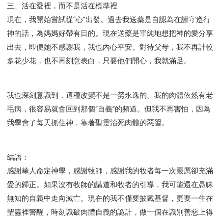
三、活在愛裡，而不是活在標準裡
現在，我開始嘗試從“心”出發。過去我送藥是自認為在謹守遵行
神的話，為媽媽好帶有目的。現在送藥是單純地想把神的愛分享
出去，即便她不感謝我，我也內心平安。對待父母，我不再計較
多花少花，也不再刻意表白，只要他們開心，我就滿足。
我也深刻意識到，這種改變不是一勞永逸的。我的肉體依然有老
毛病，很容易就會回到那個“自義”的頻道。但我不再害怕，因為
我學會了每天抓住神，靠著聖靈治死肉體的惡習。
結語：
感謝華人命定神學，感謝牧師，感謝我的牧者每一次嚴厲卻充滿
愛的歸正。如果沒有牧師的講道和牧者的引導，我可能還在愚昧
無知的自義中走向滅亡。現在的我不僅要披戴基督，更要一生在
聖靈裡警醒，時刻識破肉體自義的詭計，做一個在識別善惡上得