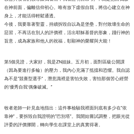
在神前面，偏離信仰初心。唯有放下虛假自我，將信心建立在神
身上，才能活得輕鬆通透。
今後，我要靠著聖靈，持續拆毀自以為是堡壘，對付敗壞生命的
惡習，不再活在別人的評價裡，活出耶穌基督的形象，踐行神的
旨意，成為家族和他人的祝福，彰顯神的榮耀與大能！
第5個見證，大家好，我是ZN姐妹。五月初，面對區級公開課
（因為要進行多輪）的壓力，我內心充滿了抵擋和恐懼。我自認
為不是“競賽型選手”，潛意識裡是害怕失敗，害怕那個苦心經營
的‘優秀自我’偶像破滅。”
牧者老師一針見血地指出：這件事檢驗我裡面到底有多少在“依
靠神”，要拆毀自我證明的“巴別塔”。我開始嘗試調整，把眼光從
評委的評價挪開，轉向學生在課堂上的真實得著。