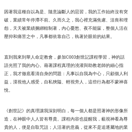
因著我這種自以為是、隨意論斷人的惡習，我的工作始終沒有突
破，業績常年停滯不前。久而久之，我心裡充滿焦慮、沮喪和埋
怨，天天被業績捆綁轄制著，內心憂愁、夜不能寐，整個人活在
壓抑和痛苦之中，凡事都依靠自己，執著於眼前的結果。
直到我來到華人命定教會，參加C003創世記課程學習，神的話
語光照了我的內心。藉著課程真理的澆灌與助教老師的細心指
正，我才徹底看清自身的問題：凡事以自我為中心，只顧個人利
益，漠視他人感受，自私狹隘、輕視旁人，這些行為都不蒙神喜
悅。
《創世記》的真理讓我深刻明白，每一個人都是照著神的形像所
造，在神眼中人人皆有尊貴。課程內容也提醒我，藐視神看為尊
貴的人，便是自取咒詛；人活著的意義，從來不是追逐屬地的業