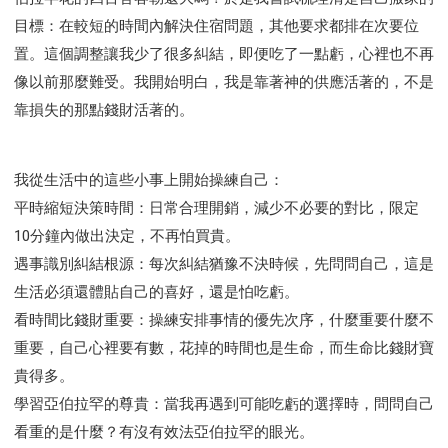
目標：在較短的時間內解決住宿問題，其他要求都排在次要位
置。這個調整讓我少了很多糾結，即便吃了一點虧，心裡也不再
像以前那麼難受。我開始明白，我是靠著神的供應活著的，不是
靠損失的那點錢財活著的。
我從生活中的這些小事上開始操練自己：
平時縮短決策時間：日常合理開銷，減少不必要的對比，限定
10分鐘內做出決定，不再怕買貴。
遇事識別糾結根源：每次糾結猶豫不決時候，先問問自己，這是
生活必須還體貼自己的喜好，還是怕吃虧。
看時間比錢財重要：操練安排事情的優先次序，什麼重要什麼不
重要，自己心裡要有數，花掉的時間也是生命，而生命比錢財寶
貴得多。
學習亞伯拉罕的尊貴：當我再遇到可能吃虧的選擇時，問問自己
看重的是什麼？有沒有效法亞伯拉罕的眼光。