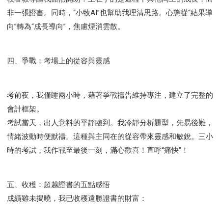
研習會02 - 醫治釋放
研習會02 - 如何查聖經
非一張證書。同時，“小牧AI”也幫助我理清思路。心態從“結果導
研習會02 - 得著命定成為祝福
向”轉為“成長導向”，焦慮煙消雲散。
研習會02 - 得勝教會的啟示
研習會02 - 教會的牧養
研習會03 - 醫治釋放特會
研習會03 - 成為門徒特會
四、爭戰：考場上的從容與靈感
考前夜，我僅睡兩小時，藉著爭戰禱告維持專注，建立了完整的
會計框架。
考試當天，出人意料的平靜臨到。我冷靜分析題型，先易後難，
情緒波動時便默禱。這種與主同在的從容帶來靈感和敏銳。三小
時的考試，我作戰至最後一刻，滿心歡喜！直呼“痛快”！
五、收穫：超越證書的五點感悟
成績雖未揭曉，我已收穫遠勝證書的財富：