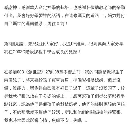
感謝神，感謝華人命定神學的栽培，也感謝各位助教老師的辛勤
付出。我會好好學習神的話語，在這條屬天的道路上，竭力對付
自己屬世的邏輯體系，勇往直前！
第4個見證，弟兄姐妹大家好，我是RE姐妹。很高興向大家分享
我在C003C階段課程中學習成長的見證！
在參加003《創世記》27到38章學習之前，我的問題是覺得生了
兩個兒子，將來要給孩子買車買房，準備彩禮娶媳婦。但是沒
錢，沒能力，我覺得自己沒有好日子過了，這輩子沒盼頭了，於
是我就把眼光放在了公婆的錢上。，想著幫孩子們從公婆那裡爭
點錢來，認為他們是倆孩子的爺爺奶奶，他們的錢財應該給倆孩
子，不給那我就不幫他們幹活，所以和他們的關係搞的很緊張。
我也時常因此影響心情，焦慮不安，失眠……