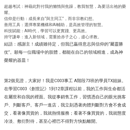
超越考試：神藉此對付我的懶惰與焦躁，教我智慧，為要活出祂的榮
耀。
信仰是行動：成長來自“與主同工”，而非宗教幻想。
善用工具：選擇專業機構和AI輔助，是高效管理的智慧。
科技賦能：AI時代，學習可以更實踐、更高效。
持守謙卑：進入新領域，需重拾赤子之心，虛心求教。
結語：感謝主！成績雖待定，但我已贏得意志與信仰的“屬靈勝
仗”。願每一位職場中的肢體，都能在自己的領域精進，成為神
榮耀的器皿！
第2個見證，大家好！我是C003事工 A階段73班的學員TX姐妹。
在學習C003《創世記》1到12章課程以前，我的工作與生命都活
在屬世和自我的裡面。我從事銷售工作，習慣憑自己的眼光挑客
戶、判斷客戶。客戶一進店，我立刻憑著肉體判斷對方會不會成
交，看著像買貨的，我就熱情服務；看著不像買貨的，我就態度
冷淡、敷衍對待，甚至心裡巴不得對方快點離開。