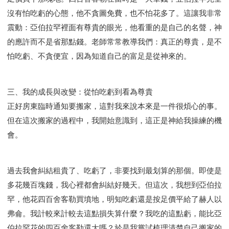
沒有怕吃虧的心態，他不貪圖免費，也不怕花多了。這讓我非常
震動：亞伯拉罕裡面有尊貴的眼光，他看重的是自己的名聲，神
的應許而不是省那點錢。老師常常教導我們：真正的尊貴，是不
怕吃虧、不貪便宜，因為知道自己的富足是從神來的。
三、我的成長與改變：從怕吃虧到看為尊貴
正好房東臨時通知要搬家，這對我來說本來是一件很煩心的事。
但在這次搬家的過程中，我開始意識到，這正是神給我操練的機
會。
過去我會糾結租貴了、吃虧了，非要找到最划算的那個。即使是
多花幾百塊錢，我心裡都會糾結好幾天。但這次，我想到亞伯拉
罕，他花四百舍客勒買墳地，明知吃虧還是按足價平給了赫人以
弗侖。我計較來計較去這點損失算什麼？我吃的這點虧，能比亞
伯拉罕花的四百舍客勒還大嗎？於是我嘗試梳理清楚自己搬家的