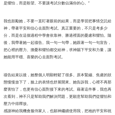
是懼怕，而是盼望。不要讓考試分數佔滿你的心。”
我也鼓勵她，不要一直盯著眼前的結果，而是學習把事情交託給
神，帶著平安和信心去面對考試。真正重要的，不只是考多少
分，而是在這個過程中學會依靠神、勝過裡面的憂慮和懼怕。隨
後，我帶著她一起禱告。我一句一句帶，她跟著一句一句宣告，
把心裡的壓力、擔憂和懼怕都交給神，求神賜下平安和力量，讓
她能用平穩、喜樂的心去面對考試。
禱告結束以後，她整個人明顯輕鬆了很多。原本緊繃、焦慮的狀
態慢慢放下了，臉上的表情也舒展開來。她告訴我，心裡不再那
麼害怕了，也更有信心面對接下來的考試。藉著這件事，我也再
次看到，神不只是幫助我們解決問題，更願意幫助我們從懼怕和
壓力中得釋放。
感謝神給我機會服侍家人，也願神繼續使用我，把祂的平安和祝