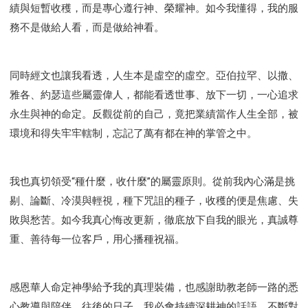
績與短暫收穫，而是專心遵行神、榮耀神。如今我懂得，我的服
務不是做給人看，而是做給神看。
同時經文也讓我看透，人生本是虛空的虛空。亞伯拉罕、以撒、
雅各、約瑟這些屬靈偉人，都能看透世事、放下一切，一心追求
永生與神的命定。反觀從前的自己，竟把業績當作人生全部，被
環境和得失牢牢轄制，忘記了萬有都在神的掌管之中。
我也真切領受“種什麼，收什麼”的屬靈原則。從前我內心滿是挑
剔、論斷、冷漠與輕視，種下咒詛的種子，收穫的便是焦慮、失
敗與愁苦。如今我真心悔改更新，徹底放下自我的眼光，真誠尊
重、善待每一位客戶，用心播種祝福。
感恩華人命定神學給予我的真理裝備，也感謝助教老師一路的悉
心教導與陪伴。往後的日子，我必會持續深耕神的話語，不斷對