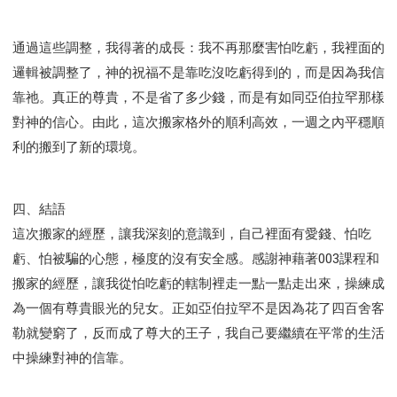
通過這些調整，我得著的成長：我不再那麼害怕吃虧，我裡面的
邏輯被調整了，神的祝福不是靠吃沒吃虧得到的，而是因為我信
靠祂。真正的尊貴，不是省了多少錢，而是有如同亞伯拉罕那樣
對神的信心。由此，這次搬家格外的順利高效，一週之內平穩順
利的搬到了新的環境。
四、結語
這次搬家的經歷，讓我深刻的意識到，自己裡面有愛錢、怕吃
虧、怕被騙的心態，極度的沒有安全感。感謝神藉著003課程和
搬家的經歷，讓我從怕吃虧的轄制裡走一點一點走出來，操練成
為一個有尊貴眼光的兒女。正如亞伯拉罕不是因為花了四百舍客
勒就變窮了，反而成了尊大的王子，我自己要繼續在平常的生活
中操練對神的信靠。