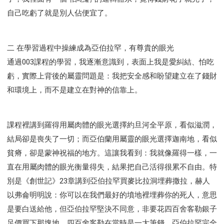
自己吃虧了就是別人佔便宜了。
二 在學習過程中操練成為亞伯拉罕，有尊貴的眼光
通過003課程的學習，我逐漸意識到，表面上我是愛糾結、怕吃
虧，實際上背後的屬靈問題是：我把安全感和盼望建立在了錢財
和環境上，而不是建立在對神的信靠上。
課程裡講到羅得用屬肉體的眼光選擇約旦河全平原，看似滋潤，
結局卻是喪失了一切；而亞伯蘭用屬靈的眼光選擇迦南地，看似
貧瘠，卻是蒙神祝福的地方。這讓我看到：我就像羅得一樣，一
直在用屬肉體的眼光衡量得失，結果把自己活得很累不自由。特
別是《創世記》23章講到亞伯拉罕買麥比拉洞埋葬撒拉，赫人
以弗侖明明說：你可以在我們最好的墳地裡埋葬你的死人，意思
是要白送給他，但亞伯拉罕堅決不同意，非要花四百舍客勒銀子
足價買下那塊地。四百舍客勒在當時是一大筆錢，亞伯拉罕完全