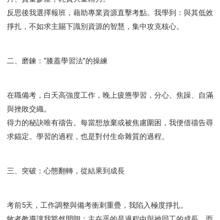
智慧與悟性
從轄制中得自由
破除屬世界的價值觀
反思後我選擇報班，藉助專業資源直擊考點。我學到：與其低效
"如何"
屬靈人的好習慣
打開天上祝福的窗口
掙扎，不如求主賜下識別資源的智慧，集中攻克核心。
神蹟系列
愚蠢系列
戰勝撒旦系列
得勝的性格
耶和華是引導我的牧羊人。
謹慎系列
開心地活著
二、磨鍊：“膝蓋學習法”的操練
001B課程 - 解開迷思課程
001C課程 - 靈界故事
004課程 - 華人命定神學理念
101課程 - 從尋求到信徒
102課程 - 醫治釋放中階
在職備考，白天高強度工作，晚上疲憊學習，分心、焦躁、自滿
103課程 - 聖經學習中階
201課程 - 從信徒到門徒
與挫敗交織。
301課程 - 領袖實操課程
302課程 - 新人接待
得力的秘訣唯有禱告。每當想放棄或被焦慮圍困，我便借禱告尋
求錨定。學習的過程，也是對付生命雜質的過程。
308課程 - 牧養理論基礎培訓
Y131課程 - 主動學習
Y132課程 - 職業策劃
Y133課程 - 活出豐盛
Y134課程 - 動手實驗室
Y135課程 - 做人做事
三、突破：心態翻轉，從結果到成長
Y136課程 - 如何學習
研習會01 - 醫治釋放
研習會01 - 如何讀聖經
研習會01 - 得著命定成為祝福
考前5天，工作調整與備考衝刺重疊，我陷入極度掙扎。
研習會01 - 得勝教會的啟示
研習會01 - 教會的牧養
牧者教導讓我豁然開朗：主在乎的是過程中與祂同工的成長，而