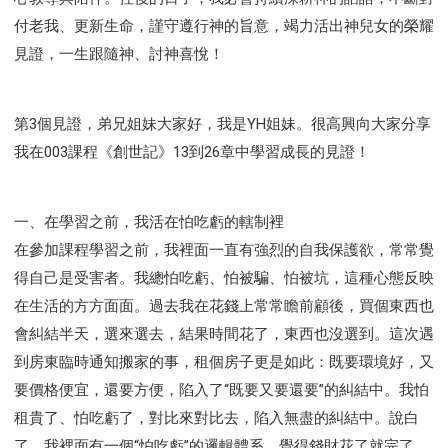
付老我、更新生命，謹守遵行神的旨意，竭力活出神兒女的榮耀
見證，一生跟隨神、討神喜悅！
第3個見證，弟兄姐妹大家好，我是YH姐妹。很高興向大家分享
我在003課程《創世記》13到26章中學習成長的見證！
一、在學習之前，我活在怕吃虧的轄制裡
在參加課程學習之前，我裡面一直有強烈的自我保護欲，常常覺
得自己是受害者。我總怕吃虧、怕被騙、怕被坑，這種心態反映
在生活的方方面面。過去我在花錢上常常瞻前顧後，買個東西也
會糾結半天，選來選去，結果時間花了，東西也沒選到。這次遇
到房東臨時通知搬家的事，租個房子更是如此：既要環境好，又
要價格便宜，還要方便，陷入了“既要又要還要”的糾結中。我怕
租貴了、怕吃虧了，對比來對比去，陷入無盡的糾結中。說白
了，我裡面有一個“怕吃虧”的邏輯體系，覺得錢財花了就完了，