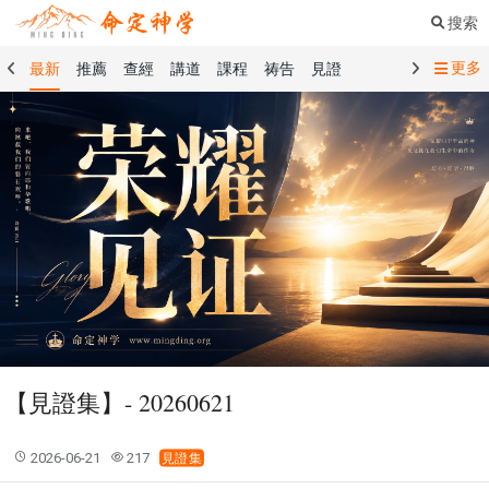
搜索
更多
最新
推薦
查經
講道
課程
祷告
見證
命定音樂
命定書屋
命定奉獻
命定神學
留言板
禱告精選
查經精選
講道精選
課程精選
見證精選
101課程
創世記
馬太福音
傳道書
洗禮禮文
聖餐禮文
01 創世記
02 出埃及記
03 利未記
04 民數記
05 申命記
06 約書亞記
07 士師記
08 路得記
09 撒母耳記上
10 撒母耳記下
11 列王紀上
12 列王紀下
15 以斯拉記
16 尼希米記
17 以斯帖記
18 約伯記
19 詩篇
20 箴言
21 傳道書
23 以賽亞書
【見證集】- 20260621
25 耶利米哀歌
27 但以理書
28 何西阿書
29 約珥書
30 阿摩司書
31 俄巴底亞書
32 約拿書
2026-06-21
217
見證集
33 彌迦書
34 那鴻書
35 哈巴谷書
36 西番雅書