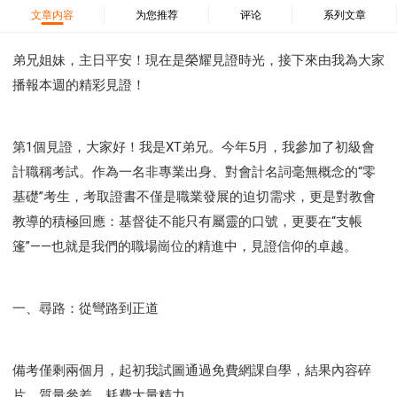
37 哈該書
38 撒迦利亞書
39 瑪拉基書
文章内容
为您推荐
评论
系列文章
40 馬太福音
41 馬可福音
42 路加福音
43 約翰福音
44 使徒行傳
45 羅馬書
弟兄姐妹，主日平安！現在是榮耀見證時光，接下來由我為大家
播報本週的精彩見證！
46 哥林多前書
47 哥林多後書
48 加拉太書
49 以弗所書
50 腓利比書
51 歌羅西書
52 帖撒羅尼迦前書
53 帖撒羅尼迦後書
第1個見證，大家好！我是XT弟兄。今年5月，我參加了初級會
54 提摩太前書
55 提摩太後書
56 提多書
計職稱考試。作為一名非專業出身、對會計名詞毫無概念的“零
57 腓利門書
58 希伯來書
59 雅各書
62 約翰一書
基礎”考生，考取證書不僅是職業發展的迫切需求，更是對教會
63 約翰二書
64 約翰三書
66 啟示錄
聖經故事
教導的積極回應：基督徒不能只有屬靈的口號，更要在“支帳
教會
爭戰
信望愛
學習
時間管理和學習方法
篷”——也就是我們的職場崗位的精進中，見證信仰的卓越。
愛神
喜樂
管理
信仰根基
命定
建立榮耀教會
趕鬼
認識魔鬼的詭計
神所喜悅的人
一、尋路：從彎路到正道
彰顯神憤怒的器皿
新時代基督教變革研討會
神同在
傳道者的言語
信心
命定性格
備考僅剩兩個月，起初我試圖通過免費網課自學，結果內容碎
使徒保羅的神學體系
屬靈的世界
耶穌基督的喜訊
片、質量參差，耗費大量精力。