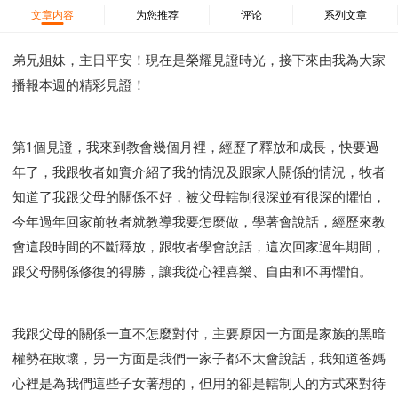
37 哈該書
38 撒迦利亞書
39 瑪拉基書
文章内容
为您推荐
评论
系列文章
40 馬太福音
41 馬可福音
42 路加福音
43 約翰福音
44 使徒行傳
45 羅馬書
弟兄姐妹，主日平安！現在是榮耀見證時光，接下來由我為大家
播報本週的精彩見證！
46 哥林多前書
47 哥林多後書
48 加拉太書
49 以弗所書
50 腓利比書
51 歌羅西書
52 帖撒羅尼迦前書
53 帖撒羅尼迦後書
第1個見證，我來到教會幾個月裡，經歷了釋放和成長，快要過
54 提摩太前書
55 提摩太後書
56 提多書
年了，我跟牧者如實介紹了我的情況及跟家人關係的情況，牧者
57 腓利門書
58 希伯來書
59 雅各書
62 約翰一書
知道了我跟父母的關係不好，被父母轄制很深並有很深的懼怕，
63 約翰二書
64 約翰三書
66 啟示錄
聖經故事
今年過年回家前牧者就教導我要怎麼做，學著會說話，經歷來教
教會
爭戰
信望愛
學習
時間管理和學習方法
會這段時間的不斷釋放，跟牧者學會說話，這次回家過年期間，
跟父母關係修復的得勝，讓我從心裡喜樂、自由和不再懼怕。
愛神
喜樂
管理
信仰根基
命定
建立榮耀教會
趕鬼
認識魔鬼的詭計
神所喜悅的人
彰顯神憤怒的器皿
新時代基督教變革研討會
我跟父母的關係一直不怎麼對付，主要原因一方面是家族的黑暗
神同在
傳道者的言語
信心
命定性格
權勢在敗壞，另一方面是我們一家子都不太會說話，我知道爸媽
使徒保羅的神學體系
屬靈的世界
耶穌基督的喜訊
心裡是為我們這些子女著想的，但用的卻是轄制人的方式來對待