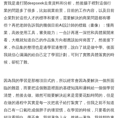
實我是邊打開deepseek去查資料和分析，然後腦子裡對這個行
業的問題多了很多，比如就業前景，目前的工作內容，以及目前
企業對於這些人才的標準和要求，需要解決的商業問題都有哪
些？再把老師告訴我的幾個目前AI設計師的標籤（畫像）：懂商
業，高效使用工具，審美能力；一合計再逐一深挖和具體展開來
看，大概就知道自己的作品集方向都應該如何佈置了。然後接下
來，作品集的整理也是邊學習邊整理，說白了就是做中學。後面
我就信心滿滿的給自己定了學習計劃，可到了實際具體落實的時
候，卻犯了難。
因為我的學習是那種項目式的，所以經常會因為要解決一個所面
臨的難題，而要把這個難題裡面的基礎知識和邏輯給一個個學習
清楚，然後去做。雖然可能要解決起來是需要花點時間的，但是
在做的過程中其實是每一次把底子給打紮實了，但我之前不知道
自己有一口氣吃成個胖子的壞習慣，在學習的時候，只要看的視
頻沒看明白，學不會，我就著急上火，然後一著急，我就想吃東