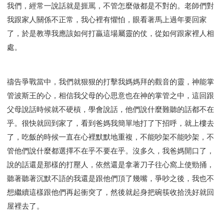
智慧與悟性
從轄制中得自由
破除屬世界的價值觀
我們，經常一說話就是捱罵，不管怎麼做都是不對的。老師們對
"如何"
屬靈人的好習慣
打開天上祝福的窗口
我跟家人關係不正常，我心裡有懼怕，眼看著馬上過年要回家
了，於是教導我應該如何打贏這場屬靈的仗，從如何跟家裡人相
神蹟系列
愚蠢系列
戰勝撒旦系列
得勝的性格
處。
耶和華是引導我的牧羊人。
謹慎系列
開心地活著
001B課程 - 解開迷思課程
001C課程 - 靈界故事
004課程 - 華人命定神學理念
禱告爭戰當中，我們就狠狠的打擊我媽媽拜的觀音的靈，神能掌
101課程 - 從尋求到信徒
102課程 - 醫治釋放中階
管波斯王的心，相信我父母的心思意也在神的掌管之中，這回跟
103課程 - 聖經學習中階
201課程 - 從信徒到門徒
父母說話時候就不硬槓，學會說話，他們說什麼難聽的話都不在
301課程 - 領袖實操課程
302課程 - 新人接待
乎。很快就回到家了，看到爸媽我簡單地打了下招呼，就上樓去
了，吃飯的時候一直在心裡默默地重複，不能吵架不能吵架，不
308課程 - 牧養理論基礎培訓
Y131課程 - 主動學習
管他們說什麼都選擇不在乎不要在乎。沒多久，我爸媽開口了，
Y132課程 - 職業策劃
Y133課程 - 活出豐盛
說的話還是那樣的打壓人，依然還是拿著刀子往心窩上使勁捅，
Y134課程 - 動手實驗室
Y135課程 - 做人做事
聽著聽著沉默不語的我還是跟他們頂了幾嘴，爭吵之後，我也不
Y136課程 - 如何學習
研習會01 - 醫治釋放
想繼續這樣跟他們再起衝突了，然後就起身把碗筷收拾洗好就回
研習會01 - 如何讀聖經
研習會01 - 得著命定成為祝福
屋裡去了。
研習會01 - 得勝教會的啟示
研習會01 - 教會的牧養