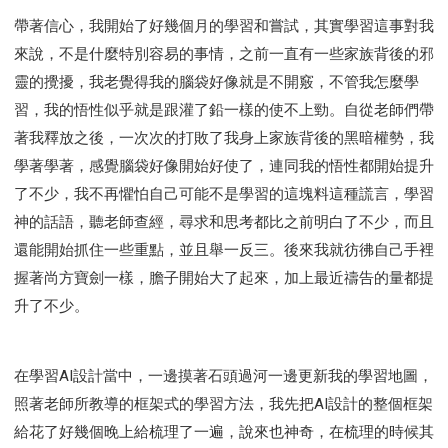
帶著信心，我開始了好幾個月的學習和嘗試，其實學習這事對我
來說，不是什麼特別容易的事情，之前一直有一些家族背後的邪
靈的攪擾，我老覺得我的腦袋好像就是不開竅，不管我怎麼學
習，我的悟性似乎就是跟灌了鉛一樣的使不上勁。自從老師們帶
著我釋放之後，一次次的打敗了我身上家族背後的黑暗權勢，我
學著學著，感覺腦袋好像開始好使了，連同我的悟性都開始提升
了不少，我不再懼怕自己可能不是學習的這塊料這種謊言，學習
神的話語，聽老師查經，尋求和思考都比之前明白了不少，而且
還能開始抓住一些重點，並且舉一反三。後來我就彷彿自己手裡
握著尚方寶劍一樣，膽子開始大了起來，加上最近禱告的量都提
升了不少。
在學習AI設計當中，一邊摸著石頭過河一邊更新我的學習地圖，
照著老師所教導的框架式的學習方法，我先把AI設計的整個框架
給花了好幾個晚上給梳理了一遍，說來也神奇，在梳理的時候其