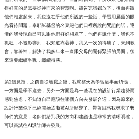
得好真的是需要從神而來的智慧啊。禱告完我都放下，後面再跟
他們相處起來，我也沒在乎他們所說的一些話，學習用屬靈的眼
光看待問題，奉耶穌基督的名棄絕他們口裡所說的咒詛的話，逐
漸的我發現自己可以跟他們好好相處了，他們再說什麼，我也不
抓狂，不被影響到，我知道靠著神，我又一次的得勝了，來到教
會，靠著神，解決了我多年來一直跟父母的關係緊張的局面，後
來還要繼續爭戰，繼續得勝。
第2個見證，之前自從離職之後，我就整天為學習這事而煩惱，
一方面是學不進去，另外一方面是為一些現在的設計行業趨勢而
感到焦慮，不知道自己應該往哪個方向去發展合適，因為原來的
設計行業似乎已經開始逐漸被AI所影響了。帶著困惑我尋求了老
師們的意見，老師們給到我的方向和建議也是非常的清晰明確，
可以嘗試往AI設計師去發展。