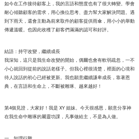
如今在工作接待顧客上，我的言語和態度也有了很大轉變。學會
耐心傾聽顧客的需求，用心換位思考、盡力幫大家解決問題。遇
到下雨天，還會主動為前來取件的顧客提供雨傘，用小小的舉動
傳遞溫暖。也因此收穫了顧客們滿滿的認可和好評。
結語：持守改變，繼續成長
我深知，這只是我生命改變的開始，偶爾也會有軟弱疏忽，一不
小心就回到從前的說話老樣子。但我心裡很清楚，裡面的心境和
待人說話的初心已經被更新。我也願意繼續謙卑成長，靠著恩
典，在言語和生命上，不斷被雕琢、越來越好！
第4個見證，大家好！我是 XY 姐妹。今天很感恩，願意分享神
在我生命中雕琢的屬靈功課，凡事做給主，不是為人做。
一、知理行難