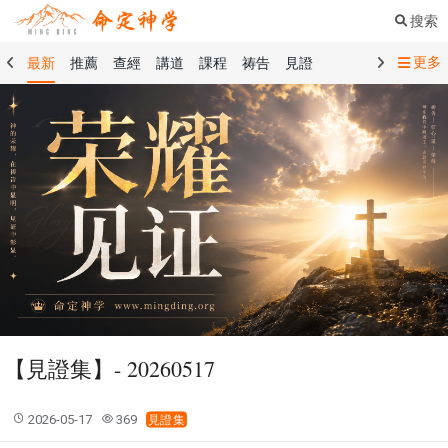
搜索
更多
最新
推薦
查經
講道
課程
祷告
見證
命定音樂
命定書屋
命定奉獻
命定神學
留言板
禱告精選
查經精選
講道精選
課程精選
見證精選
101課程
創世記
馬太福音
傳道書
洗禮禮文
聖餐禮文
01 創世記
02 出埃及記
03 利未記
04 民數記
05 申命記
06 約書亞記
07 士師記
08 路得記
09 撒母耳記上
10 撒母耳記下
11 列王紀上
12 列王紀下
15 以斯拉記
16 尼希米記
17 以斯帖記
18 約伯記
19 詩篇
20 箴言
21 傳道書
23 以賽亞書
【見證集】- 20260517
25 耶利米哀歌
27 但以理書
28 何西阿書
29 約珥書
30 阿摩司書
31 俄巴底亞書
32 約拿書
2026-05-17
369
見證集
33 彌迦書
34 那鴻書
35 哈巴谷書
36 西番雅書