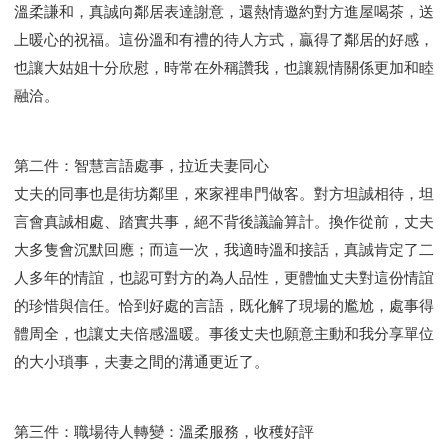
溫柔謙和，真誠向鄰居表達謝意，還熱情邀約對方進屋喝茶，送
上暖心的祝福。這份溫和有禮的待人方式，贏得了鄰居的好感，
也讓大姑姐十分欣慰，時常在外稱讚我，也讓親情關係更加和睦
融洽。
第二件：智慧言語處事，拉近夫妻同心
丈夫的同事也是街坊鄰里，來家裡串門做客。對方坦誠相待，坦
言會真誠相處、踏實共事，絕不背後議論算計。換作從前，丈夫
大多隻會沉默回應；而這一次，我適時溫和接話，真誠肯定了二
人多年的情誼，也認可對方的為人品性，更體恤丈夫對這份情誼
的珍惜與信任。恰到好處的言語，既化解了現場的尷尬，處事得
體周全，也讓丈夫倍感溫暖。事後丈夫也願意主動和我分享單位
的大小瑣事，夫妻之間的溝通更近了。
第三件：職場待人轉變：溫柔服務，收穫好評