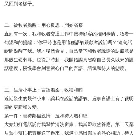
又回到老樣子。
二、被牧者點醒：用心反思，開始省察
直到有一次，我和牧者交通工作中接待顧客的相關事情，牧者一
句溫和的提醒：“你平時也是用這種語氣跟顧客說話嗎？”這句話
瞬間點醒了我。我才猛然看見，自己當下和牧者說話的語氣竟是
那般生硬刺耳。也從那時起，我開始認真省察自己長久以來的說
話態度，慢慢學會刻意留心自己的言語、語氣和待人的態度。
三、生活小事上：言語溫柔，收穫和睦
近期發生的幾件小事，讓我在說話的語氣、處事言語上有了很明
顯的更新和改變。
第一件：善待鄰里親情，溫和待人增和睦
大姑姐打電話託付我幫忙清洗窗簾，我當即欣然答應。第二天鄰
居熱心幫忙把窗簾送了過來，我滿心感恩鄰居的熱心相助，待人