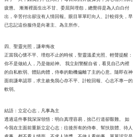
疲憊。 漸漸裡面生出不甘、委屈與埋怨，總覺得是為人白白付
出，辛苦付出卻沒有人情回報。眼目單單盯向人、計較得失，早
已忘記這份服侍是向著主、為主所作。
四、聖靈光照，謙卑悔改
正當我心懷不平、埋怨不止的時候，聖靈溫柔光照、輕聲提醒：
你不是做給人，乃是做給神。 我立刻警醒自省，看見自己內裡
的自私軟弱、體貼肉體，侍奉的動機偏離了主的心意。隨即在神
面前謙卑認罪，求主赦免我心存不平、計較回報、心志不專一的
軟弱。
結語：立定心志，凡事為主
透過這件事我深深領悟：明白真理容易，捨己行道卻艱難。 如
今我在主面前重新立定心志：往後所有的侍奉、幫扶肢體、待人
處事，都不看人情面、不求人誇獎、不做人看的事，單單認定是