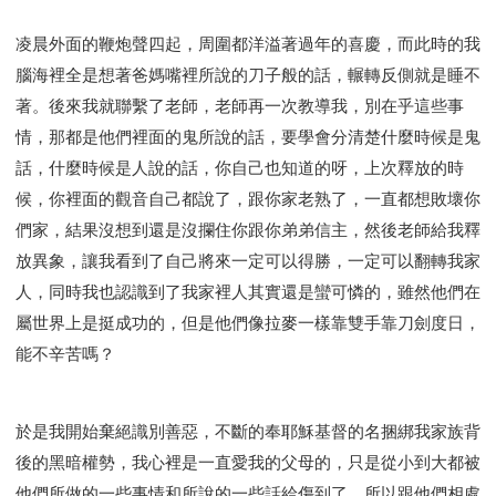
研習會02 - 醫治釋放
研習會02 - 如何查聖經
凌晨外面的鞭炮聲四起，周圍都洋溢著過年的喜慶，而此時的我
研習會02 - 得著命定成為祝福
腦海裡全是想著爸媽嘴裡所說的刀子般的話，輾轉反側就是睡不
研習會02 - 得勝教會的啟示
研習會02 - 教會的牧養
著。後來我就聯繫了老師，老師再一次教導我，別在乎這些事
研習會03 - 醫治釋放特會
研習會03 - 成為門徒特會
情，那都是他們裡面的鬼所說的話，要學會分清楚什麼時候是鬼
話，什麼時候是人說的話，你自己也知道的呀，上次釋放的時
候，你裡面的觀音自己都說了，跟你家老熟了，一直都想敗壞你
們家，結果沒想到還是沒攔住你跟你弟弟信主，然後老師給我釋
放異象，讓我看到了自己將來一定可以得勝，一定可以翻轉我家
人，同時我也認識到了我家裡人其實還是蠻可憐的，雖然他們在
屬世界上是挺成功的，但是他們像拉麥一樣靠雙手靠刀劍度日，
能不辛苦嗎？
於是我開始棄絕識別善惡，不斷的奉耶穌基督的名捆綁我家族背
後的黑暗權勢，我心裡是一直愛我的父母的，只是從小到大都被
他們所做的一些事情和所說的一些話給傷到了，所以跟他們相處