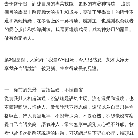
去學會學習，訓練自身的專業技能，更多的靠著神得勝 ，這幾
個月的學習上跨度極大的提升和成長，突破了我學習上的悟性不
通和為難情緒，在學習上的一路得勝。感謝主！也感謝教會牧者
的愛心服侍和指導訓練。我還要繼續成長，成為神好用的器皿。
做有命定的人。
第3個見證，大家好！我是WH姐妹，今天很感恩，想和大家分
享我在言語說話上被更新、生命得成長的見證。
一、從前的光景：言語生硬，不懂自省
從前我與人相處溝通，說話總是語氣生硬、沒有溫柔和溫度，也
不懂得體諒共情他人。常常說話不經思慮，還誤以為自己只是性
格耿直、待人真誠坦率，不拐彎抹角、不耍心機，卻絲毫沒有察
覺自己言語尖銳、語氣沖人，常常無形中讓別人心裡不舒服。牧
者也曾多次提醒我說話的問題，可我總是當下記在心裡，轉頭就