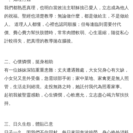
我們都熟悉真理，也明白當效法主耶穌捨己愛人，立志成為他人
的祝福。聖經也清楚教導：無論做什麼，都是做給主，不是做給
人。 道理人人都懂，心裡也認同順服；但每逢臨到需要付代
價、費心費力幫扶肢體時，常常肉體軟弱、心生退縮，隨從私心
計較得失，把真理的教導拋在腦後。
二、心懷憐憫，挺身相助
有一位姊妹深陷重重患難：丈夫遭遇難處，大女兒身心有欠缺，
小女兒又意外受傷，急需頭部手術；家中菜地、家禽更是無人照
管，生活走到絕境。走投無路之時，她託付我代為照看家事。
起初我被聖靈感動，心生憐憫，心軟應允，立志盡心竭力幫扶扶
持。
三、日久生怨，體貼己意
日子一久，因我們不住同村，每日來回奔波操勞，身心格外消耗