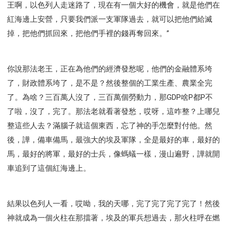
王啊，以色列人走迷路了，現在有一個大好的機會，就是他們在
紅海邊上安營，只要我們派一支軍隊過去，就可以把他們給滅
掉，把他們抓回來，把他們手裡的錢再奪回來。”
你說那法老王，正在為他們的經濟發愁呢，他們的金融體系垮
了，財政體系垮了，是不是？然後整個的工業生產、農業全完
了。為啥？三百萬人沒了，三百萬個勞動力，那GDP啥P都P不
了啦，沒了，完了。那法老就看著發愁，哎呀，這咋整？上哪兒
整這些人去？滿腦子就這個東西，忘了神的手怎麼對付他。然
後，譁，備車備馬，最強大的埃及軍隊，全是最好的車，最好的
馬，最好的將軍，最好的士兵，像螞蟻一樣，漫山遍野，譁就開
車追到了這個紅海邊上。
結果以色列人一看，哎呦，我的天哪，完了完了完了完了！然後
神就成為一個火柱在那擋著，埃及的軍兵想過去，那火柱呼在燃