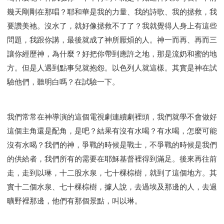
幾天剛剛在那唱？耶和華是我的力量、我的詩歌、我的拯救，我
要讚美祂。沒水了，就好像拯救不了了？我就覺得人身上有這些
問題，我跟你講，最後就成了神所厭煩的人。神一而再、再而三
讓你經歷神，為什麼？好把你帶到應許之地，那是流奶和蜜的地
方。但是人遇到點事兒就抱怨。以色列人就這樣。其實是神在試
驗他們，聽明白嗎？在試驗一下。
我們常常在神導演的這個電視劇連續劇裡頭，我們就學不會做好
這個主角還是配角，是吧？結果有沒有水喝？有水喝，怎麼可能
沒有水喝？我們的神，爭戰的時候是戰士，不爭戰的時候是我們
的供給者，我們所有的需要在耶穌基督裡得到滿足。後來再往前
走，走到以琳，十二股水泉，七十棵棕樹，就到了這個地方。其
實十二個水泉、七十棵棕樹，據人說，去過埃及那邊的人，去過
曠野裡那邊，他們有那個景點，叫以琳。