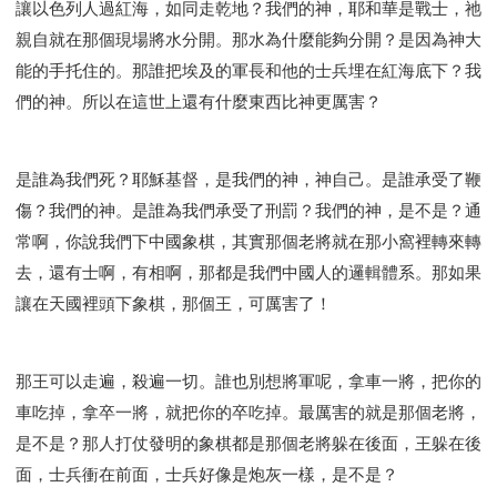
讓以色列人過紅海，如同走乾地？我們的神，耶和華是戰士，祂
研習會02 - 醫治釋放
研習會02 - 如何查聖經
親自就在那個現場將水分開。那水為什麼能夠分開？是因為神大
研習會02 - 得著命定成為祝福
能的手托住的。那誰把埃及的軍長和他的士兵埋在紅海底下？我
研習會02 - 得勝教會的啟示
研習會02 - 教會的牧養
們的神。所以在這世上還有什麼東西比神更厲害？
研習會03 - 醫治釋放特會
研習會03 - 成為門徒特會
是誰為我們死？耶穌基督，是我們的神，神自己。是誰承受了鞭
傷？我們的神。是誰為我們承受了刑罰？我們的神，是不是？通
常啊，你說我們下中國象棋，其實那個老將就在那小窩裡轉來轉
去，還有士啊，有相啊，那都是我們中國人的邏輯體系。那如果
讓在天國裡頭下象棋，那個王，可厲害了！
那王可以走遍，殺遍一切。誰也別想將軍呢，拿車一將，把你的
車吃掉，拿卒一將，就把你的卒吃掉。最厲害的就是那個老將，
是不是？那人打仗發明的象棋都是那個老將躲在後面，王躲在後
面，士兵衝在前面，士兵好像是炮灰一樣，是不是？