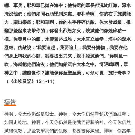
輛、軍兵，耶和華已拋在海中；他特選的軍長都沉於紅海。深水
淹沒他們；他們如同石頭墜到深處。耶和華啊，你的右手施展能
力，顯出榮耀；耶和華啊，你的右手摔碎仇敵。你大發威嚴，推
翻那些起來攻擊你的；你發出烈怒如火，燒滅他們像燒碎秸一
樣。你發鼻中的氣，水便聚起成堆，大水直立如壘，海中的深水
凝結。仇敵說：‘我要追趕，我要追上；我要分擄物，我要在他
們身上稱我的心願。我要拔出刀來，親手殺滅他們。’你叫風一
吹，海就把他們淹沒；他們如鉛沉在大水之中。“耶和華啊，眾
神之中，誰能像你？誰能像你至聖至榮，可頌可畏，施行奇事？
（《出埃及記》15:1-11）
禱告
神啊，今天你仍然是戰士。神啊，今天你仍然帶領我們過紅海，
如同走乾地。神啊，今天你仍然是使我們得勝的神。今天你仍然
滅絕仇敵，那些攻擊我們的仇敵，都要被你滅絕。神啊，你當年