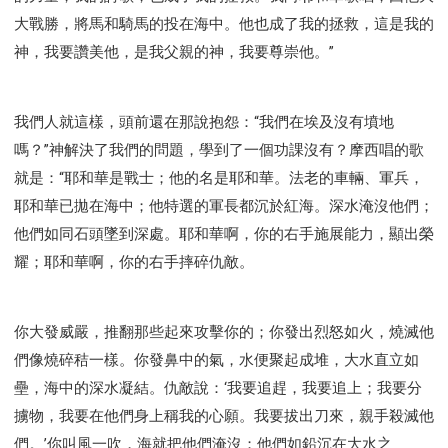
大戰勝，將馬和騎馬的投在海中。他也成了我的拯救，這是我的
神，我要讚美他，是我父親的神，我要尊崇他。”
我們人就這樣，頭前還在那說抱怨：“我們在埃及沒有墳地
嗎？”神解決了我們的問題，學到了一個功課沒有？摩西唱的歌
就是：“耶和華是戰士；他的名是耶和華。法老的車輛、軍兵，
耶和華已拋在海中；他特選的軍長都沉於紅海。深水淹沒他們；
他們如同石頭墜到深處。耶和華啊，你的右手施展能力，顯出榮
耀；耶和華啊，你的右手摔碎仇敵。
你大發威嚴，推翻那些起來攻擊你的；你發出烈怒如火，燒滅他
們像燒碎秸一樣。你發鼻中的氣，水便聚起成堆，大水直立如
壘，海中的深水凝結。仇敵說：‘我要追趕，我要追上；我要分
擄物，我要在他們身上稱我的心願。我要拔出刀來，親手殺滅他
們。’你叫風一吹，海就把他們淹沒；他們如鉛沉在大水之