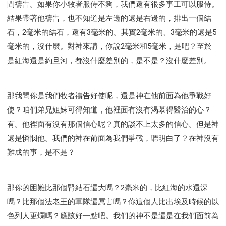
間禱告。如果你小牧者服侍不夠，我們還有很多事工可以服侍。
結果帶著他禱告，也不知道是左邊的還是右邊的，排出一個結
石，2毫米的結石，還有3毫米的。其實2毫米的、3毫米的還是5
毫米的，沒什麼。對神來講，你說2毫米和5毫米，是吧？至於
是紅海還是約旦河，都沒什麼差別的，是不是？沒什麼差別。
那我問你是我們牧者禱告好使呢，還是神在他前面為他爭戰好
使？咱們弟兄姐妹可得知道，他裡面有沒有渴慕得醫治的心？
有。他裡面有沒有那個信心呢？真的談不上太多的信心。但是神
還是憐憫他。我們的神在前面為我們爭戰，聽明白了？在神沒有
難成的事，是不是？
那你的困難比那個腎結石還大嗎？2毫米的，比紅海的水還深
嗎？比那個法老王的軍隊還厲害嗎？你這個人比出埃及時候的以
色列人更爛嗎？應該好一點吧。我們的神不是還是在我們面前為