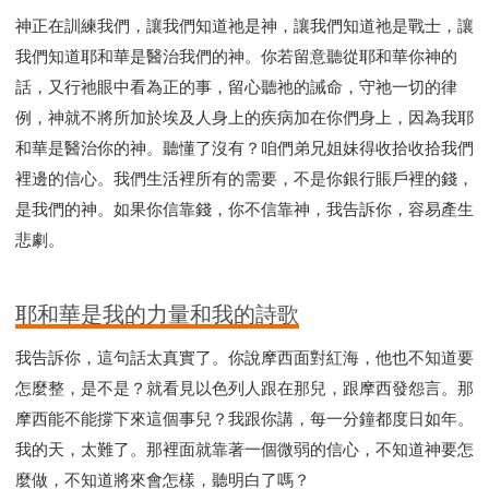
神正在訓練我們，讓我們知道祂是神，讓我們知道祂是戰士，讓
我們知道耶和華是醫治我們的神。你若留意聽從耶和華你神的
話，又行祂眼中看為正的事，留心聽祂的誡命，守祂一切的律
例，神就不將所加於埃及人身上的疾病加在你們身上，因為我耶
和華是醫治你的神。聽懂了沒有？咱們弟兄姐妹得收拾收拾我們
裡邊的信心。我們生活裡所有的需要，不是你銀行賬戶裡的錢，
是我們的神。如果你信靠錢，你不信靠神，我告訴你，容易產生
悲劇。
耶和華是我的力量和我的詩歌
我告訴你，這句話太真實了。你說摩西面對紅海，他也不知道要
怎麼整，是不是？就看見以色列人跟在那兒，跟摩西發怨言。那
摩西能不能撐下來這個事兒？我跟你講，每一分鐘都度日如年。
我的天，太難了。那裡面就靠著一個微弱的信心，不知道神要怎
麼做，不知道將來會怎樣，聽明白了嗎？