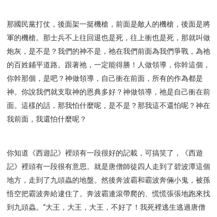
那國民黨打仗，後面架一挺機槍，前面是敵人的機槍，後面是將
軍的機槍。那士兵不上往回退也是死，往上衝也是死，那就叫做
炮灰，是不是？我們的神不是，祂在我們前面為我們爭戰，為祂
的百姓鋪平道路。跟著祂，一定能得勝！人做領導，你幹這個，
你幹那個，是吧？神做領導，自己衝在前面，所有的作為都是
神。你說我們就支取神的恩典多好？神做領導，祂是自己衝在前
面。這樣的話，那我怕什麼呢，是不是？那我這不還怕呢？神在
我前面，我還怕什麼呢？
你知道《西遊記》裡頭有一段很好的記載，可搞笑了，《西遊
記》裡頭有一段很有意思。就是唐僧師徒四人走到了碧波潭這個
地方，走到了九頭蟲的地盤。然後奔波霸和霸波奔倆小鬼，被孫
悟空把霸波奔給逮住了。奔波霸連滾帶爬的、慌慌張張地跑來找
到九頭蟲。“大王，大王，大王，不好了！我死裡逃生逃過唐僧