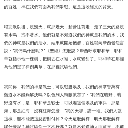
的百姓，神在我們前面為我們爭戰。這是這段經文的背景。
唱完歌以後，沒幾天，就那幾天，起營往前走，走了三天的路沒
有水喝，找不著水。他們就是不知道我們的神就是我們的水，我
們的神就是我們的活水。結果就開始抱怨，百姓就向摩西發怨言
說：“我們喝什麼呢？”《聖經》怎麼說？摩西呼求耶和華，耶和
華就指示他一棵樹，把樹丟在水裡，水就變甜了。耶和華在那裡
為他們定了律例典章，在那裡試驗他們。
我問你，我們的神是戰士，可以戰勝埃及，我們的神掌管萬有，
難道水不能夠解決嗎？以色列人轉眼就忘了：“我們在曠野，曠
野沒有水，是，耶和華是戰士，可以埋這個埃及的軍兵，那是
海，那是紅海，沒有紅海怎麼……”我的天哪，講一堆。我們人就
這樣，能不能把這惡習對付掉？今天這麼解釋，明天那麼解釋，
喝什麼呢？神試驗你一下不行嗎？就是不知道神大而可畏。不前