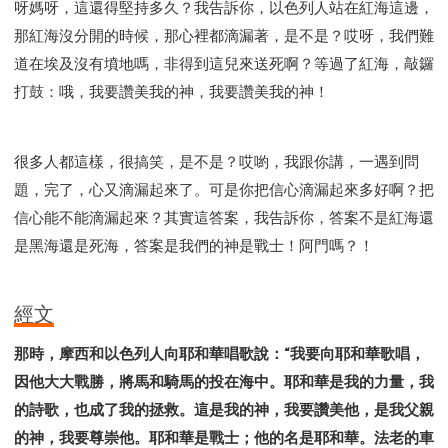
呀媽呀，這還得堅持多久？我告訴你，以色列人站在紅海這邊，
那紅海沒分開的時候，那心裡都滴漏著，是不是？哎呀，我們難
道在埃及沒有墳地嗎，非得到這兒來送死啊？等過了紅海，敲鑼
打鼓：哦，我要讚美我的神，我要讚美我的神！
很多人都這樣，很搞笑，是不是？哎喲，我跟你講，一遇到問
題，完了，心又滴漏起來了。可是你把信心滴漏起來多好啊？把
信心能不能滴漏起來？其實這答案，我告訴你，答案不是紅海還
是黑海還是死海，答案是我們的神是戰士！阿門嗎？！
經文
那時，摩西和以色列人向耶和華唱歌說：“我要向耶和華歌唱，
因他大大戰勝，將馬和騎馬的投在海中。耶和華是我的力量，我
的詩歌，也成了我的拯救。這是我的神，我要讚美他，是我父親
的神，我要尊崇他。耶和華是戰士；他的名是耶和華。法老的車