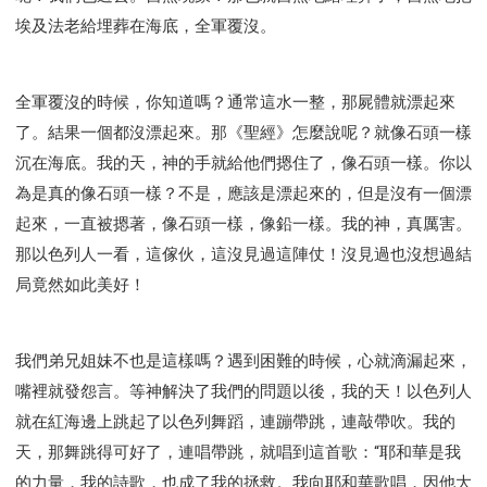
埃及法老給埋葬在海底，全軍覆沒。
全軍覆沒的時候，你知道嗎？通常這水一整，那屍體就漂起來
了。結果一個都沒漂起來。那《聖經》怎麼說呢？就像石頭一樣
沉在海底。我的天，神的手就給他們摁住了，像石頭一樣。你以
為是真的像石頭一樣？不是，應該是漂起來的，但是沒有一個漂
起來，一直被摁著，像石頭一樣，像鉛一樣。我的神，真厲害。
那以色列人一看，這傢伙，這沒見過這陣仗！沒見過也沒想過結
局竟然如此美好！
我們弟兄姐妹不也是這樣嗎？遇到困難的時候，心就滴漏起來，
嘴裡就發怨言。等神解決了我們的問題以後，我的天！以色列人
就在紅海邊上跳起了以色列舞蹈，連蹦帶跳，連敲帶吹。我的
天，那舞跳得可好了，連唱帶跳，就唱到這首歌：“耶和華是我
的力量，我的詩歌，也成了我的拯救。我向耶和華歌唱，因他大