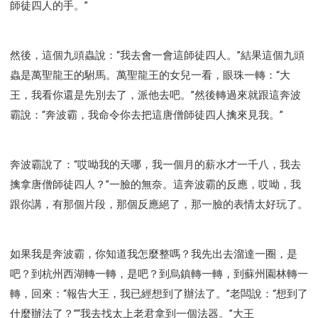
師徒四人的手。”
然後，這個九頭蟲說：“我去會一會這師徒四人。”結果這個九頭
蟲是萬聖龍王的駙馬。萬聖龍王的女兒一看，眼珠一轉：“大
王，我看你還是先別去了，派他去吧。”然後轉過來就跟這奔波
霸說：“奔波霸，我命令你去把這唐僧師徒四人擒來見我。”
奔波霸說了：“哎呦我的天哪，我一個月的薪水才一千八，我去
擒拿唐僧師徒四人？”一臉的無奈。這奔波霸的反應，哎呦，我
跟你講，有那個片段，那個反應絕了，那一臉的表情太好玩了。
如果我是奔波霸，你知道我怎麼整嗎？我先出去溜達一圈，是
吧？到杭州西湖轉一轉，是吧？到烏鎮轉一轉，到蘇州園林轉一
轉，回來：“報告大王，我已經想到了辦法了。”老闆說：“想到了
什麼辦法了？”“我去找太上老君拿到一個法器。”大王