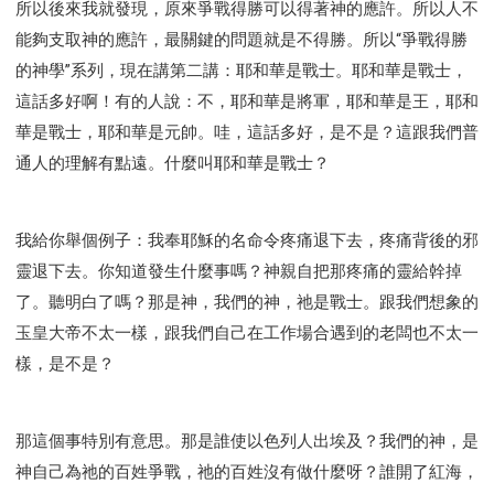
所以後來我就發現，原來爭戰得勝可以得著神的應許。所以人不
智慧與悟性
從轄制中得自由
破除屬世界的價值觀
能夠支取神的應許，最關鍵的問題就是不得勝。所以“爭戰得勝
"如何"
屬靈人的好習慣
打開天上祝福的窗口
的神學”系列，現在講第二講：耶和華是戰士。耶和華是戰士，
神蹟系列
愚蠢系列
戰勝撒旦系列
得勝的性格
這話多好啊！有的人說：不，耶和華是將軍，耶和華是王，耶和
耶和華是引導我的牧羊人。
謹慎系列
開心地活著
華是戰士，耶和華是元帥。哇，這話多好，是不是？這跟我們普
001B課程 - 解開迷思課程
001C課程 - 靈界故事
通人的理解有點遠。什麼叫耶和華是戰士？
004課程 - 華人命定神學理念
101課程 - 從尋求到信徒
102課程 - 醫治釋放中階
我給你舉個例子：我奉耶穌的名命令疼痛退下去，疼痛背後的邪
103課程 - 聖經學習中階
201課程 - 從信徒到門徒
靈退下去。你知道發生什麼事嗎？神親自把那疼痛的靈給幹掉
301課程 - 領袖實操課程
302課程 - 新人接待
了。聽明白了嗎？那是神，我們的神，祂是戰士。跟我們想象的
308課程 - 牧養理論基礎培訓
Y131課程 - 主動學習
玉皇大帝不太一樣，跟我們自己在工作場合遇到的老闆也不太一
Y132課程 - 職業策劃
Y133課程 - 活出豐盛
樣，是不是？
Y134課程 - 動手實驗室
Y135課程 - 做人做事
Y136課程 - 如何學習
研習會01 - 醫治釋放
研習會01 - 如何讀聖經
研習會01 - 得著命定成為祝福
那這個事特別有意思。那是誰使以色列人出埃及？我們的神，是
神自己為祂的百姓爭戰，祂的百姓沒有做什麼呀？誰開了紅海，
研習會01 - 得勝教會的啟示
研習會01 - 教會的牧養