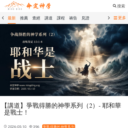
搜索
更多
最新
推薦
查經
講道
課程
祷告
見證
命定音樂
命定書屋
命定奉獻
命定神學
留言板
禱告精選
查經精選
講道精選
課程精選
見證精選
101課程
創世記
馬太福音
傳道書
洗禮禮文
聖餐禮文
01 創世記
02 出埃及記
03 利未記
04 民數記
05 申命記
06 約書亞記
07 士師記
08 路得記
09 撒母耳記上
10 撒母耳記下
11 列王紀上
12 列王紀下
15 以斯拉記
16 尼希米記
17 以斯帖記
18 約伯記
19 詩篇
20 箴言
21 傳道書
23 以賽亞書
【講道】爭戰得勝的神學系列（2）- 耶和華
25 耶利米哀歌
27 但以理書
28 何西阿書
是戰士！
29 約珥書
30 阿摩司書
31 俄巴底亞書
32 約拿書
33 彌迦書
34 那鴻書
35 哈巴谷書
36 西番雅書
2026-05-10
396
爭戰得勝的神學系列