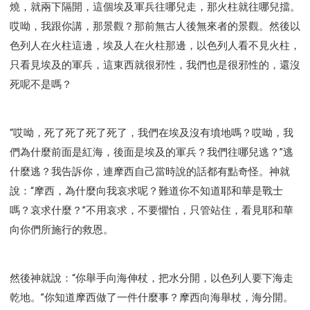
燒，就兩下隔開，這個埃及軍兵往哪兒走，那火柱就往哪兒擋。
哎呦，我跟你講，那景觀？那前無古人後無來者的景觀。然後以
色列人在火柱這邊，埃及人在火柱那邊，以色列人看不見火柱，
只看見埃及的軍兵，這東西就很邪性，我們也是很邪性的，還沒
死呢不是嗎？
“哎呦，死了死了死了死了，我們在埃及沒有墳地嗎？哎呦，我
們為什麼前面是紅海，後面是埃及的軍兵？我們往哪兒逃？”逃
什麼逃？我告訴你，連摩西自己當時說的話都有點奇怪。神就
說：“摩西，為什麼向我哀求呢？難道你不知道耶和華是戰士
嗎？哀求什麼？”不用哀求，不要懼怕，只管站住，看見耶和華
向你們所施行的救恩。
然後神就說：“你舉手向海伸杖，把水分開，以色列人要下海走
乾地。”你知道摩西做了一件什麼事？摩西向海舉杖，海分開。