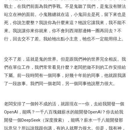
戰士，在我們前面為我們爭戰。不是鬼聽了我們，是鬼沒有辦法
站立在神的面前。小鬼難纏就在這，小鬼回去是死，留下來也是
死，你說怎麼整？我說你為什麼來這？牠說它讓我來，我不能不
來。我說讓你來你就來，你不會到西湖那邊轉一圈再回去？不
行，回去交不了差。我給牠出點小主意，牠也不一定能用得上。
交不了差，這就是鬼的世界。但是跟我們神的世界完全相反。我
們在單位工作，我們常常看見什麼？老闆把做不到的工作安排給
下屬。前一段時間有一個同事，好幾十年前的同事，他就跟我講
了一段故事。我們同一個老闆，另一個同事他說壓力很大。
老闆安排了一個幹不成的活，就跟現在——你，去給我開發一個
OpenAI，能嗎？一千八百塊錢薪水的能開發OpenAI？你去給我
開發一個DeepSeek（深度搜索），能嗎？薪水一千八能開發那
玩意兒？所以說我跟你講，有的人就壓力很大。但是，我有神，