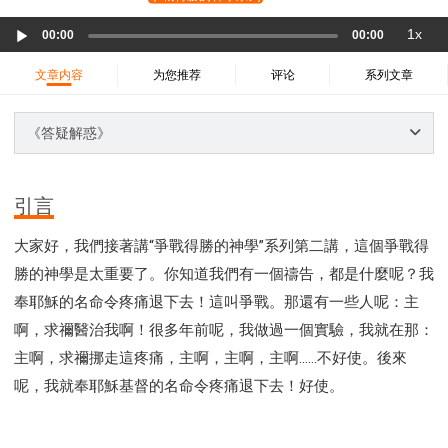
37 哈該書
38 撒迦利亞書
39 瑪拉基書
Audio
1x
40 馬太福音
41 馬可福音
42 路加福音
00:00
00:00
Player
43 約翰福音
44 使徒行傳
45 羅馬書
文章内容
为您推荐
评论
系列文章
46 哥林多前書
47 哥林多後書
48 加拉太書
49 以弗所書
50 腓利比書
51 歌羅西書
《答疑解惑》
52 帖撒羅尼迦前書
53 帖撒羅尼迦後書
54 提摩太前書
55 提摩太後書
56 提多書
引言
57 腓利門書
58 希伯來書
59 雅各書
62 約翰一書
大家好，我們接著講“爭戰得勝的神學”系列第二講，這個爭戰得
63 約翰二書
64 約翰三書
66 啟示錄
聖經故事
勝的神學是太重要了。你知道我們有一個禱告，都是什麼呢？我
教會
爭戰
信望愛
學習
時間管理和學習方法
奉耶穌的名命令疼痛退下去！這叫爭戰。那還有一些人呢：主
愛神
喜樂
管理
信仰根基
命定
建立榮耀教會
啊，求禰醫治我啊！很多年前呢，我做過一個實驗，我就在那：
趕鬼
認識魔鬼的詭計
神所喜悅的人
主啊，求禰挪走這疼痛，主啊，主啊，主啊……不好使。後來
彰顯神憤怒的器皿
新時代基督教變革研討會
呢，我就奉耶穌基督的名命令疼痛退下去！好使。
神同在
傳道者的言語
信心
命定性格
使徒保羅的神學體系
屬靈的世界
耶穌基督的喜訊