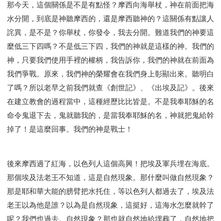
那今天，這個關係是不是有點怪？摩西向海舉杖，神在前面把海
水分開，到底是神聽摩西的，還是摩西聽神的？這關係有點讓人
詫異，是不是？你舉杖，你發令，我去分開。難道我們的神要這
麼低三下四嗎？不是低三下四，我們的神就是這樣的神。我們的
神，只要我們使用手裡的權柄，我告訴你，我們的神就在前面為
我們爭戰。原來，我們神的榮耀會在我們身上彰顯出來。聽明白
了嗎？所以老早之前我們就查《創世記》、《出埃及記》。後來
在建立教會的過程當中，這種經歷比比皆是。不是我奉耶穌的名
命令鬼退下去，鬼就聽我的，是當我奉耶穌的名，神就把鬼給幹
掉了！是這麼回事。我們的神是戰士！
後來摩西過了紅海，以色列人這個高興！把埃及軍兵埋在海底。
那個埃及法老王不知道，這是自然現象。那什麼叫做自然現象？
那是耶和華大能的膀臂把水托住，等以色列人都過去了，埃及法
老王以為他是誰？以為是自然現象，這挺好，這海水怎麼就幹了
呢？我們也過去。自然現象？那也就自然地給埋葬了，自然地把