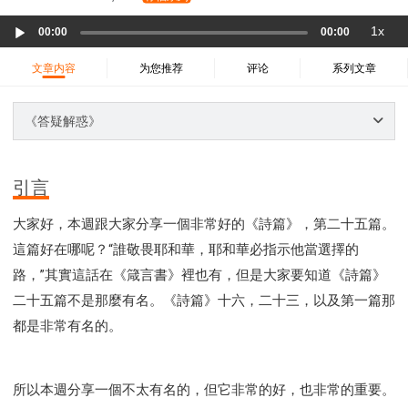
37 哈該書
38 撒迦利亞書
39 瑪拉基書
Audio
1x
40 馬太福音
41 馬可福音
42 路加福音
00:00
00:00
Player
43 約翰福音
44 使徒行傳
45 羅馬書
文章内容
为您推荐
评论
系列文章
46 哥林多前書
47 哥林多後書
48 加拉太書
49 以弗所書
50 腓利比書
51 歌羅西書
《答疑解惑》
52 帖撒羅尼迦前書
53 帖撒羅尼迦後書
54 提摩太前書
55 提摩太後書
56 提多書
引言
57 腓利門書
58 希伯來書
59 雅各書
62 約翰一書
大家好，本週跟大家分享一個非常好的《詩篇》，第二十五篇。
63 約翰二書
64 約翰三書
66 啟示錄
聖經故事
這篇好在哪呢？“誰敬畏耶和華，耶和華必指示他當選擇的
教會
爭戰
信望愛
學習
時間管理和學習方法
路，”其實這話在《箴言書》裡也有，但是大家要知道《詩篇》
愛神
喜樂
管理
信仰根基
命定
建立榮耀教會
二十五篇不是那麼有名。《詩篇》十六，二十三，以及第一篇那
趕鬼
認識魔鬼的詭計
神所喜悅的人
都是非常有名的。
彰顯神憤怒的器皿
新時代基督教變革研討會
神同在
傳道者的言語
信心
命定性格
使徒保羅的神學體系
屬靈的世界
耶穌基督的喜訊
所以本週分享一個不太有名的，但它非常的好，也非常的重要。