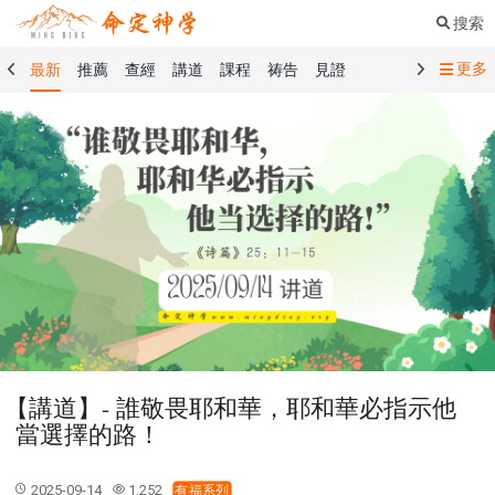
搜索
更多
最新
推薦
查經
講道
課程
祷告
見證
命定音樂
命定書屋
命定奉獻
命定神學
留言板
禱告精選
查經精選
講道精選
課程精選
見證精選
101課程
創世記
馬太福音
傳道書
洗禮禮文
聖餐禮文
01 創世記
02 出埃及記
03 利未記
04 民數記
05 申命記
06 約書亞記
07 士師記
08 路得記
09 撒母耳記上
10 撒母耳記下
11 列王紀上
12 列王紀下
15 以斯拉記
16 尼希米記
17 以斯帖記
18 約伯記
19 詩篇
20 箴言
21 傳道書
23 以賽亞書
【講道】- 誰敬畏耶和華，耶和華必指示他
25 耶利米哀歌
27 但以理書
28 何西阿書
當選擇的路！
29 約珥書
30 阿摩司書
31 俄巴底亞書
32 約拿書
33 彌迦書
34 那鴻書
35 哈巴谷書
36 西番雅書
2025-09-14
1,252
有福系列