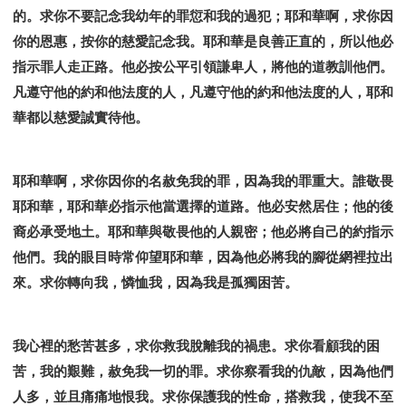
的。求你不要記念我幼年的罪愆和我的過犯；耶和華啊，求你因
你的恩惠，按你的慈愛記念我。耶和華是良善正直的，所以他必
指示罪人走正路。他必按公平引領謙卑人，將他的道教訓他們。
凡遵守他的約和他法度的人，凡遵守他的約和他法度的人，耶和
華都以慈愛誠實待他。
耶和華啊，求你因你的名赦免我的罪，因為我的罪重大。誰敬畏
耶和華，耶和華必指示他當選擇的道路。他必安然居住；他的後
裔必承受地土。耶和華與敬畏他的人親密；他必將自己的約指示
他們。我的眼目時常仰望耶和華，因為他必將我的腳從網裡拉出
來。求你轉向我，憐恤我，因為我是孤獨困苦。
我心裡的愁苦甚多，求你救我脫離我的禍患。求你看顧我的困
苦，我的艱難，赦免我一切的罪。求你察看我的仇敵，因為他們
人多，並且痛痛地恨我。求你保護我的性命，搭救我，使我不至