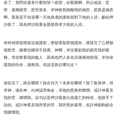
老了。我問你還有什麼指望？絕望，好艱難啊。所以他說：哎
呀，孤獨困苦，愁苦甚多。求神救我脫離我的禍患，那真是禍患
啊。那真是不知道哪一天他身邊的護衛就割下他的人頭，獻給押
沙龍了，因為押沙龍重金懸賞尋求大衛的人頭。
有時候懷疑懷疑這個護衛，懷疑懷疑那個護衛，懷疑完了心裡都
很愁苦，睡覺也睡得不踏實。神啊，求你看顧我的困苦我的艱
難。求你察看我的敵人，因為他們人多並且痛痛地恨我。求你保
護我的性命，拯救我。你說這路往哪兒走？
禱告完了，路在哪裡？路在何方？未來在哪裡？除了敬畏神，尋
求神，禱告神，向神認罪悔改，求祂的恩典和憐憫。或許神看見
我的苦，憐憫我。這句話是押沙龍篡位他逃亡的時候，他跟手下
說的。或許神看見我所受的苦，我所受的羞辱，也許神能夠顧念
我憐憫我。