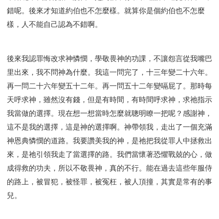
錯呢。後來才知道約伯也不怎麼樣。就算你是個約伯也不怎麼
樣，人不能自己認為不錯啊。
後來我認罪悔改求神憐憫，學敬畏神的功課，不讓怨言從我嘴巴
里出來，我不問神為什麼。我這一問完了，十三年變二十六年。
再一問二十六年變五十二年。再一問五十二年變嗝屁了。那時每
天呼求神，雖然沒有錢，但是有時間，有時間呼求神，求祂指示
我當做的選擇。現在想一想當時怎麼就聰明瞭一把呢？感謝神，
這不是我的選擇，這是神的選擇啊。神帶領我，走出了一個充滿
神恩典憐憫的道路。我要讚美我的神，是祂把我從罪人中拯救出
來，是祂引領我走了當選擇的路。我們當懷著恐懼戰兢的心，做
成得救的功夫，所以不敬畏神，真的不行。能在過去這些年服侍
的路上，被冒犯，被怪罪，被冤枉，被人頂撞，其實是常有的事
兒。