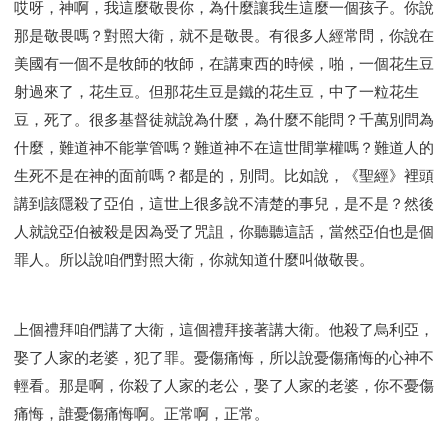
哎呀，神啊，我這麼敬畏你，為什麼讓我生這麼一個孩子。你說
那是敬畏嗎？對照大衛，就不是敬畏。有很多人經常問，你說在
美國有一個不是牧師的牧師，在講東西的時候，啪，一個花生豆
射過來了，花生豆。但那花生豆是鐵的花生豆，中了一粒花生
豆，死了。很多基督徒就說為什麼，為什麼不能問？千萬別問為
什麼，難道神不能掌管嗎？難道神不在這世間掌權嗎？難道人的
生死不是在神的面前嗎？都是的，別問。比如說，《聖經》裡頭
講到該隱殺了亞伯，這世上很多說不清楚的事兒，是不是？然後
人就說亞伯被殺是因為受了咒詛，你聽聽這話，當然亞伯也是個
罪人。所以說咱們對照大衛，你就知道什麼叫做敬畏。
上個禮拜咱們講了大衛，這個禮拜接著講大衛。他殺了烏利亞，
娶了人家的老婆，犯了罪。憂傷痛悔，所以說憂傷痛悔的心神不
輕看。那是啊，你殺了人家的老公，娶了人家的老婆，你不憂傷
痛悔，誰憂傷痛悔啊。正常啊，正常。