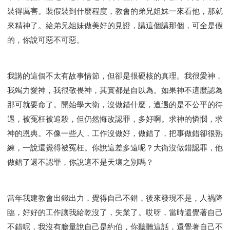
裝得厲害。裝假裝到什麼程度，教會的弟兄姐妹一來看他，那就
來精神了。給弟兄姐妹做美好的見證，講這個講那個，可全是假
的，你說可惡不可惡。
我講的這個不太有故事情節，但卻是很硬核的真理。我很愛神，
我竭力愛神，我很敬畏神，其實都是自以為。如果神不這麼認為
那可就要命了。開始學大衛，沒做錯什麼，遭遇的是不公平的待
遇，被冤枉被追殺，但仍然悔改認罪，多好啊。求神的憐憫，求
神的恩典。不像一些人，工作沒做好，做錯了，把事做錯卻很熟
練，一說還覺得被冤枉。你說這差多遠呢？大衛沒做錯認罪，他
做錯了還不認罪，你說這不是天壤之別嗎？
當年我建教會出錢出力，覺得自己不錯，後來發現不是，人禍降
臨，好好的工作讓我給乾沒了，失業了。哎呀，當時還覺著自己
不錯呢，我沒有膽量說自己是約伯，你聽聽這話，還覺著自己不