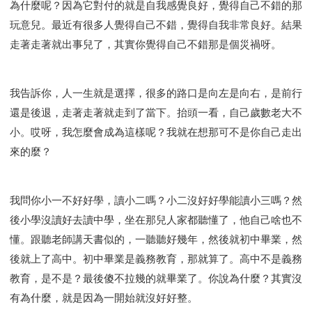
為什麼呢？因為它對付的就是自我感覺良好，覺得自己不錯的那
智慧與悟性
從轄制中得自由
破除屬世界的價值觀
玩意兒。最近有很多人覺得自己不錯，覺得自我非常良好。結果
"如何"
屬靈人的好習慣
打開天上祝福的窗口
走著走著就出事兒了，其實你覺得自己不錯那是個災禍呀。
神蹟系列
愚蠢系列
戰勝撒旦系列
得勝的性格
耶和華是引導我的牧羊人。
謹慎系列
開心地活著
001B課程 - 解開迷思課程
001C課程 - 靈界故事
我告訴你，人一生就是選擇，很多的路口是向左是向右，是前行
004課程 - 華人命定神學理念
還是後退，走著走著就走到了當下。抬頭一看，自己歲數老大不
101課程 - 從尋求到信徒
102課程 - 醫治釋放中階
小。哎呀，我怎麼會成為這樣呢？我就在想那可不是你自己走出
來的麼？
103課程 - 聖經學習中階
201課程 - 從信徒到門徒
301課程 - 領袖實操課程
302課程 - 新人接待
308課程 - 牧養理論基礎培訓
Y131課程 - 主動學習
我問你小一不好好學，讀小二嗎？小二沒好好學能讀小三嗎？然
Y132課程 - 職業策劃
Y133課程 - 活出豐盛
後小學沒讀好去讀中學，坐在那兒人家都聽懂了，他自己啥也不
Y134課程 - 動手實驗室
Y135課程 - 做人做事
懂。跟聽老師講天書似的，一聽聽好幾年，然後就初中畢業，然
Y136課程 - 如何學習
研習會01 - 醫治釋放
後就上了高中。初中畢業是義務教育，那就算了。高中不是義務
研習會01 - 如何讀聖經
研習會01 - 得著命定成為祝福
教育，是不是？最後傻不拉幾的就畢業了。你說為什麼？其實沒
有為什麼，就是因為一開始就沒好好整。
研習會01 - 得勝教會的啟示
研習會01 - 教會的牧養