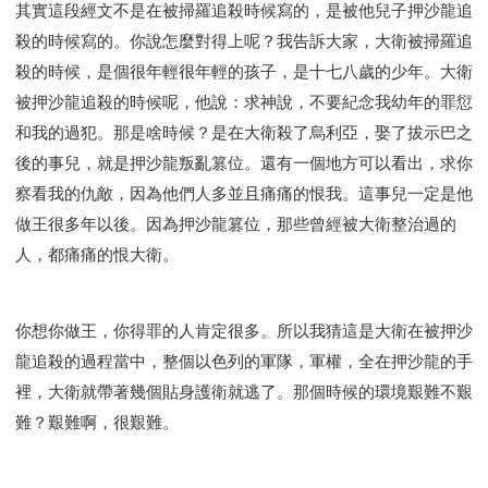
其實這段經文不是在被掃羅追殺時候寫的，是被他兒子押沙龍追
殺的時候寫的。你說怎麼對得上呢？我告訴大家，大衛被掃羅追
殺的時候，是個很年輕很年輕的孩子，是十七八歲的少年。大衛
被押沙龍追殺的時候呢，他說：求神說，不要紀念我幼年的罪愆
和我的過犯。那是啥時候？是在大衛殺了烏利亞，娶了拔示巴之
後的事兒，就是押沙龍叛亂篡位。還有一個地方可以看出，求你
察看我的仇敵，因為他們人多並且痛痛的恨我。這事兒一定是他
做王很多年以後。因為押沙龍篡位，那些曾經被大衛整治過的
人，都痛痛的恨大衛。
你想你做王，你得罪的人肯定很多。所以我猜這是大衛在被押沙
龍追殺的過程當中，整個以色列的軍隊，軍權，全在押沙龍的手
裡，大衛就帶著幾個貼身護衛就逃了。那個時候的環境艱難不艱
難？艱難啊，很艱難。