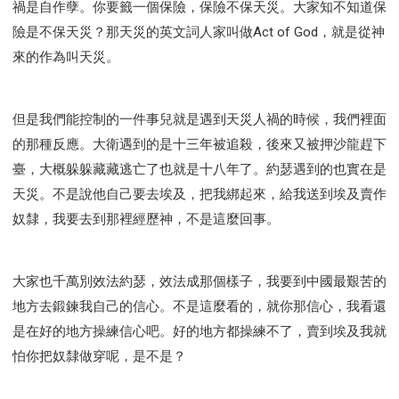
禍是自作孽。你要籤一個保險，保險不保天災。大家知不知道保
險是不保天災？那天災的英文詞人家叫做Act of God，就是從神
來的作為叫天災。
但是我們能控制的一件事兒就是遇到天災人禍的時候，我們裡面
的那種反應。大衛遇到的是十三年被追殺，後來又被押沙龍趕下
臺，大概躲躲藏藏逃亡了也就是十八年了。約瑟遇到的也實在是
天災。不是說他自己要去埃及，把我綁起來，給我送到埃及賣作
奴隸，我要去到那裡經歷神，不是這麼回事。
大家也千萬別效法約瑟，效法成那個樣子，我要到中國最艱苦的
地方去鍛鍊我自己的信心。不是這麼看的，就你那信心，我看還
是在好的地方操練信心吧。好的地方都操練不了，賣到埃及我就
怕你把奴隸做穿呢，是不是？