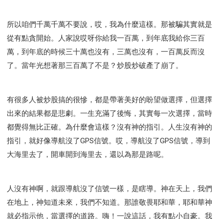
研習會02 - 醫治釋放
研習會02 - 如何查聖經
研習會02 - 得著命定成為祝福
所以咱們千萬千萬不要說，哎，我為什麼這樣。那被騙其實就是
研習會02 - 得勝教會的啟示
研習會02 - 教會的牧養
從有點貪開始。人家說哎呀你給我一百萬，到年底我給你三百
研習會03 - 醫治釋放特會
研習會03 - 成為門徒特會
萬，到年底的時候三十萬也沒有，三萬也沒有，一百萬反而沒
了。當年光想著那三百萬了不是？炒股炒破產了崩了。
有很多人被炒股搞的很慘，都是帶著美好的盼望做選擇，但選擇
出來的結果都是悲劇。一生充滿了後悔，其實每一次選擇，當時
都覺得無比正確。為什麼會這樣？沒有神的指引。人生沒有神的
指引，就好像導航沒了GPS信號。哎，導航沒了GPS信號，導到
大海里去了，開車開到海里去，還以為那是路呢。
人沒有神啊，就跟導航沒了信號一樣，是瞎導。神在天上，我們
在地上，神知道未來，我們不知道。那誰敬畏耶和華，耶和華神
就必指示他，當選擇的道路。嗨！一說這話，我有點小自豪。我