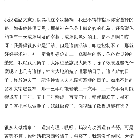
我說這話大家別以為我在幸災樂禍，我巴不得神指示你當選擇的
路。如果他是個天災，那是神在你身上做奇妙的作為，好希望你
能夠有一天成為埃及的宰相，成為以色列的王。是不是啊？哎
呀！我覺得很多都是活該。但是這個活該，咱也控制不了，那就
好好尋求神。神一定會引導你走上一條新生的路，你必看見神的
榮耀。我就跟大衛學，大家也應該跟大衛學，除了敬畏還能做什
麼呢？也只有這樣，神大大地縮短了遭罪的日子。這苦難的日
子，終於過去了，記住神會大大地縮短遭罪的日子。如果不是約
瑟和大衛敬畏神，那十三年可能變成二十六年，二十六年有可能
變成五十二年。五十二年變成一百零四年，那就糟糕了，是不
是？就把牢底做穿了，奴隸做透了。你說除了敬畏還能有啥？
很多人做錯事了，還挺有理，哎呀，我沒有功勞還有苦勞。可是
苦勞不算，你幹活把東西幹錯了，料廢了，我還沒怪你呢。大衛