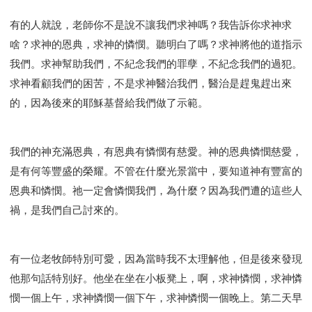
有的人就說，老師你不是說不讓我們求神嗎？我告訴你求神求
啥？求神的恩典，求神的憐憫。聽明白了嗎？求神將他的道指示
我們。求神幫助我們，不紀念我們的罪孽，不紀念我們的過犯。
求神看顧我們的困苦，不是求神醫治我們，醫治是趕鬼趕出來
的，因為後來的耶穌基督給我們做了示範。
我們的神充滿恩典，有恩典有憐憫有慈愛。神的恩典憐憫慈愛，
是有何等豐盛的榮耀。不管在什麼光景當中，要知道神有豐富的
恩典和憐憫。祂一定會憐憫我們，為什麼？因為我們遭的這些人
禍，是我們自己討來的。
有一位老牧師特別可愛，因為當時我不太理解他，但是後來發現
他那句話特別好。他坐在坐在小板凳上，啊，求神憐憫，求神憐
憫一個上午，求神憐憫一個下午，求神憐憫一個晚上。第二天早