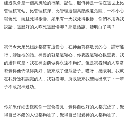
建造教會是一個高風險的行業。記住，服侍神是一個在這世上比
管理核電站、比管理核彈、比管理這個高壓線還危險，一不小心
就會死，而且死得很慘。如果有一天我死得很慘，你們不用為我
說話，這麼好的人咋死這麼慘哪？那是活該。聽明白了嗎？
我們今天弟兄姐妹都當有這份心，在神面前存敬畏的心，謹守遵
行，聽從祂的話。神要的就是這顆心，你要說這顆心很重要。我
的邏輯就是：我在神面前做得永遠不夠好。但是我看到的人常常
都覺得他們做得夠好，後來成了傻瓜蛋子。哎呀，感慨啊。我就
在我身邊我認識的人，我就看哪。所以後來我總結出來了：一輩
子不敢跟神邀功。
你如果仔細去觀察你一定會看見，覺得自己好的人都完蛋了，覺
得自己不錯的人也都夠嗆了，覺得自己很愛神的人都夠嗆了。