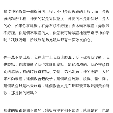
建造神的殿是一個複雜的工程，不但是個複雜的工程，而且是複
雜的精密工程。神要的就是這個態度，神要的不是那個殿，是人
的心。如果你在建殿，在弄石頭不嚴謹；弄木頭不嚴謹；弄軟裝
不嚴謹。你是個不嚴謹的人，你怎麼可能嚴謹地謹守遵行神的話
呢？我沒說錯，所以鼓勵弟兄姐妹都有一個敬畏的心。
你千萬不要以為：我在這世上我就這麼混，反正你說我沒幹，我
也乾點，你讓我幹了我也就幹那麼點，鬆鬆垮垮的。我心裡頭特
別的感慨，有的時候還有點小受傷。弟兄姐妹，神的應許，人如
果不夠嚴謹，建個教會包餃子，建個教會燒雞、燒鴨、醬牛肉，
建個教會只是出去旅遊，建個教會只是在那唱幾首敬拜讚美的詩
歌，那是神的殿嗎？
那建的殿都是四不像的，牆板有沒有都不知道，就算是有，也是