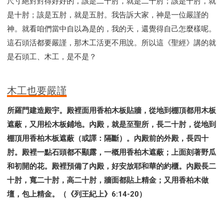
尺寸絕對對得好好的，該是二十肘，就是二十肘；該是十肘，就
是十肘；該是五肘，就是五肘。我告訴大家，神是一位嚴謹的
神。就看咱們當中自以為是的，我的天，還覺得自己怎麼樣呢。
這石頭活都要嚴謹，那木工活更不用說。所以這《聖經》講的就
是石頭工、木工，是不是？
木工也要嚴謹
所羅門建造殿宇。殿裡面用香柏木板貼牆，從地到棚頂都用木板
遮蔽，又用松木板鋪地。內殿，就是至聖所，長二十肘，從地到
棚頂用香柏木板遮蔽（或譯：隔斷）。內殿前的外殿，長四十
肘。殿裡一點石頭都不顯露，一概用香柏木遮蔽；上面刻著野瓜
和初開的花。殿裡預備了內殿，好安放耶和華的約櫃。內殿長二
十肘，寬二十肘，高二十肘，牆面都貼上精金；又用香柏木做
壇，包上精金。（《列王紀上》6:14-20）