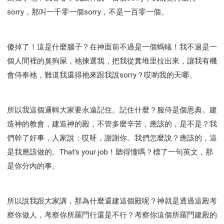
sorry，那叫一千零一個sorry，不是一百零一個。
傻掉了！這是什麼腦子？在神面前不過是一個螞蟻！我不過是一
個人間裡的臭狗屎，祂揀選我，把我從糞堆里拉出來，讓我有機
會侍奉祂，難道我還得祂來跟我說sorry？哎喲我的天哪。
所以我這個邏輯大家要永遠記住。記住什麼？服侍是個恩典。建
造神的教會，建造神的殿，不管多麼辛苦，應該的，是不是？我
們幹了好事，人家說：哎呀，謝謝你。我們怎麼說？應該的，這
是我應該做的。That's your job！聽得懂嗎？標了一句英文，那
是你分內的事。
所以說我跟大家講，那為什麼還建這個殿呢？神就是透過這殿考
察你做人，考察你所羅門行還是不行？考察你這個所羅門建殿的