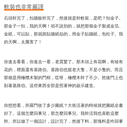
軟裝也非常嚴謹
石頭幹完了，扣牆板幹完了，然後就是幹軟裝，是吧？扣金子。
那金子一扣，我的天啊！咱不說別的，就把那個金子製成金箔、
金紙，可以貼，那就跟貼牆紙似的，用金子貼牆紙，包柱子。我
的天啊，太厲害了！
你進去看看，你進去一看，老震驚了。那木頭上有花啊，有稜有
花的，裡面還有基路伯。基路伯也挺老大隻，不是小隻的。而且
那個是用橄欖木製的門框，哎呀，橄欖木幹了不少。然後門上也
刻著基路伯。這些東西全部是照著神的啟示建造。
你想想看，所羅門收了多少圖紙？大衛活著的時候就把圖紙全畫
好了。這個怎麼回事兒，那怎麼回事兒。我幹活我也喜歡這麼
幹。所以做了一個設計，設計完了，然後下料，那塊料是咋回事