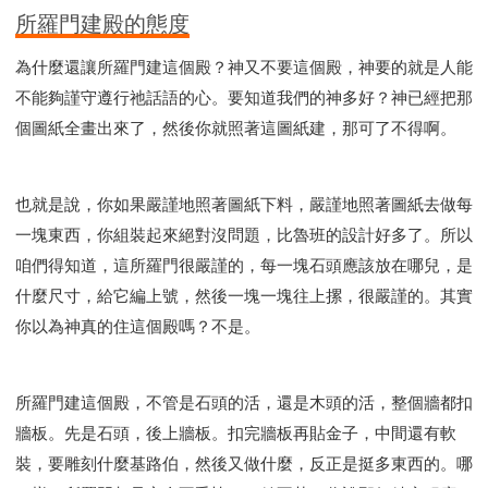
所羅門建殿的態度
為什麼還讓所羅門建這個殿？神又不要這個殿，神要的就是人能
不能夠謹守遵行祂話語的心。要知道我們的神多好？神已經把那
個圖紙全畫出來了，然後你就照著這圖紙建，那可了不得啊。
也就是說，你如果嚴謹地照著圖紙下料，嚴謹地照著圖紙去做每
一塊東西，你組裝起來絕對沒問題，比魯班的設計好多了。所以
咱們得知道，這所羅門很嚴謹的，每一塊石頭應該放在哪兒，是
什麼尺寸，給它編上號，然後一塊一塊往上摞，很嚴謹的。其實
你以為神真的住這個殿嗎？不是。
所羅門建這個殿，不管是石頭的活，還是木頭的活，整個牆都扣
牆板。先是石頭，後上牆板。扣完牆板再貼金子，中間還有軟
裝，要雕刻什麼基路伯，然後又做什麼，反正是挺多東西的。哪