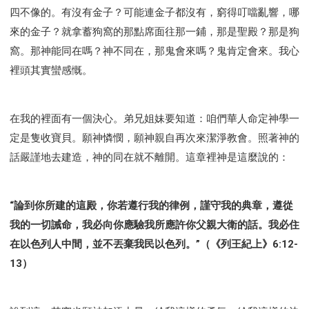
四不像的。有沒有金子？可能連金子都沒有，窮得叮噹亂響，哪
來的金子？就拿蓄狗窩的那點席面往那一鋪，那是聖殿？那是狗
窩。那神能同在嗎？神不同在，那鬼會來嗎？鬼肯定會來。我心
裡頭其實蠻感慨。
在我的裡面有一個決心。弟兄姐妹要知道：咱們華人命定神學一
定是隻收寶貝。願神憐憫，願神親自再次來潔淨教會。照著神的
話嚴謹地去建造，神的同在就不離開。這章裡神是這麼說的：
“論到你所建的這殿，你若遵行我的律例，謹守我的典章，遵從
我的一切誡命，我必向你應驗我所應許你父親大衛的話。我必住
在以色列人中間，並不丟棄我民以色列。”（《列王紀上》6:12-
13）