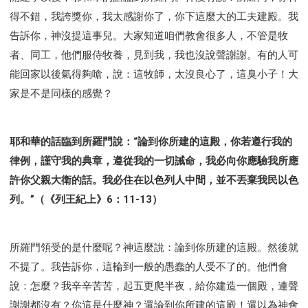
智慧與悟性
從轄制中得自由
破除屬世界的價值觀
得不錯，我誇獎你，我太感謝你了，你下這麼大的工夫建殿。我
"如何"
屬靈人的好習慣
打開天上祝福的窗口
告訴你，神沒提這事兒。大家知道咱們教會很多人，不管是牧
神蹟系列
愚蠢系列
戰勝撒旦系列
得勝的性格
者、同工，他們服侍牧養，見到我，我也沒說聲謝謝。有的人可
耶和華是引導我的牧羊人。
謹慎系列
開心地活著
能回家以後氣得夠嗆，說：這牧師，太沒良心了，這臭小子！大
001B課程 - 解開迷思課程
001C課程 - 靈界故事
家是不是同樣的感覺？
004課程 - 華人命定神學理念
101課程 - 從尋求到信徒
102課程 - 醫治釋放中階
耶和華的話臨到所羅門說：“論到你所建的這殿，你若遵行我的
103課程 - 聖經學習中階
201課程 - 從信徒到門徒
律例，謹守我的典章，遵從我的一切誡命，我必向你應驗我所應
301課程 - 領袖實操課程
302課程 - 新人接待
許你父親大衛的話。我必住在以色列人中間，並不丟棄我民以色
308課程 - 牧養理論基礎培訓
Y131課程 - 主動學習
列。”（《列王紀上》6：11-13）
Y132課程 - 職業策劃
Y133課程 - 活出豐盛
Y134課程 - 動手實驗室
Y135課程 - 做人做事
所羅門領受的是什麼呢？神這麼說：論到你所建的這殿。然後就
Y136課程 - 如何學習
研習會01 - 醫治釋放
不提了。我告訴你，這輪到一般的愚蠢的人受不了的。他們會
研習會01 - 如何讀聖經
研習會01 - 得著命定成為祝福
說：怎麼？我辛辛苦苦，起五更爬半夜，給你建造一個殿，連聲
研習會01 - 得勝教會的啟示
研習會01 - 教會的牧養
謝謝都沒有？你這是什麼神？還論到你所建的這殿！還以為神會