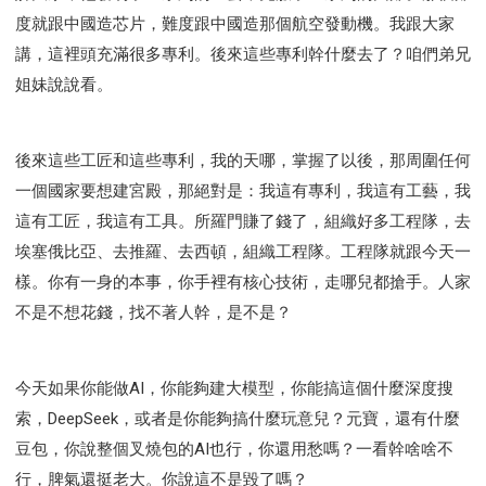
度就跟中國造芯片，難度跟中國造那個航空發動機。我跟大家
講，這裡頭充滿很多專利。後來這些專利幹什麼去了？咱們弟兄
姐妹說說看。
後來這些工匠和這些專利，我的天哪，掌握了以後，那周圍任何
一個國家要想建宮殿，那絕對是：我這有專利，我這有工藝，我
這有工匠，我這有工具。所羅門賺了錢了，組織好多工程隊，去
埃塞俄比亞、去推羅、去西頓，組織工程隊。工程隊就跟今天一
樣。你有一身的本事，你手裡有核心技術，走哪兒都搶手。人家
不是不想花錢，找不著人幹，是不是？
今天如果你能做AI，你能夠建大模型，你能搞這個什麼深度搜
索，DeepSeek，或者是你能夠搞什麼玩意兒？元寶，還有什麼
豆包，你說整個叉燒包的AI也行，你還用愁嗎？一看幹啥啥不
行，脾氣還挺老大。你說這不是毀了嗎？