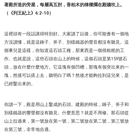
著殿所造的旁屋，每層高五肘，香柏木的棟樑擱在殿牆坎上。
（《列王紀上》6:2-10）
這裡頭有一段話講得特別好。大家讀了以後，你可能會有一個地
方沒讀懂，就是這錘子、斧子、別樣鐵器的聲音都沒有聽見。這
個事兒是這樣，你知道這石頭工種，那東西是一個很粗糙的工
作。也就是說，這些石頭在山上的時候，這個石頭是第159號石
頭，放在什麼什麼地方。它這塊有個凹槽，那塊有個突出來的一
塊，然後可以搭上去，聽明白了嗎？然後才能夠拉到這兒來，是
已經鑿出來的。
你讀一下，殿是用山上鑿成的石頭。建殿的時候，錘子、斧子和
別樣鐵器的響聲都沒有聽見。什麼意思？就是不用修。那石頭從
山上拉過來，第一號放在第一號，第二號放在第二號，第三號放
在第三號，非常地合適。