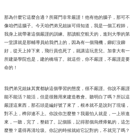
那為什麼它這麼合適？所羅門非常嚴謹！他有他的腦子，那可不
像咱們這腦子。今天咱們弟兄姐妹可得知道，我是一個工程師，
我身上就帶著這個嚴謹的訓練。那讀航空航天的，進到大學的第
一堂課就是那輔導員給我們上的，因為有一個飛機，鉚釘沒鉚
好，從天上掉下來，飛行員也死了，就講這玩意兒。加拿大有一
所建築學院也是，建的橋塌了。就這些，你不嚴謹，不嚴謹是要
命的！
我們弟兄姐妹其實都缺這個學習的態度，很不嚴謹。你說不嚴謹
能不能活？能活，但是很難用來建造教會。聽明白了嗎？所以這
嚴謹這東西，那石頭是編好號了來了，根本就不是說到了現場，
對不上，榫卯連不上。你說你怎麼整？我最怕人就是，一上班進
來，一聽，完了，整錯了。記個賬，記得那個烏煙瘴氣的，這怎
麼整？還得再清垃圾。你記的時候就給它記對的，不就完了嗎？