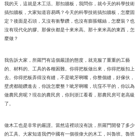
我的天，這就是木工活。那扣牆板，我問你，就今天的科學技術
搞扣牆板，大家知道容易嗎？今天的科學技術搞扣牆板，怎麼固
定？後面是石頭，又沒有衝擊鑽，也沒有膨脹螺絲，怎麼裝？也
沒有現代化的膠。那傢伙都是十來米高。那十來米高的東西，怎
麼做？
我告訴大家，所羅門有這個嚴謹的態度，就克服了重重的工藝
的、材料的、工具的各種困難。你得把板做出來，你得把板扣上
去。你得把板弄得沒有縫，不是呲牙咧嘴，你整個縫，好傢伙，
壁虎都能鑽進去，你說怎麼整？呲牙咧嘴，坑窪不平的，你以為
做農民房呢？現在的農民房，你到浙江看看，那農民房可老高級
了。
做木工也是非常的嚴謹。當然這裡頭沒有說，所羅門開發了多少
的工具。大家知道我們中國有一個很偉大的木工，叫魯班。魯班