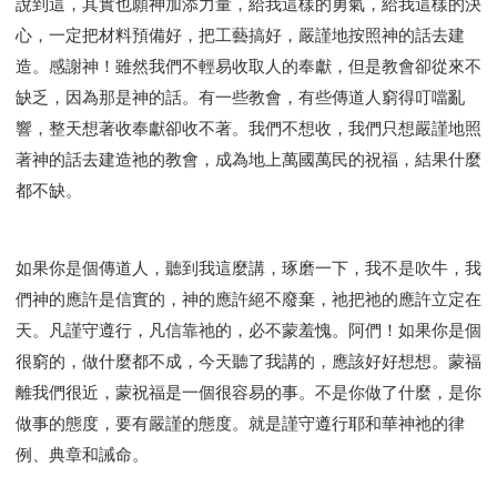
說到這，其實也願神加添力量，給我這樣的勇氣，給我這樣的決
心，一定把材料預備好，把工藝搞好，嚴謹地按照神的話去建
造。感謝神！雖然我們不輕易收取人的奉獻，但是教會卻從來不
缺乏，因為那是神的話。有一些教會，有些傳道人窮得叮噹亂
響，整天想著收奉獻卻收不著。我們不想收，我們只想嚴謹地照
著神的話去建造祂的教會，成為地上萬國萬民的祝福，結果什麼
都不缺。
如果你是個傳道人，聽到我這麼講，琢磨一下，我不是吹牛，我
們神的應許是信實的，神的應許絕不廢棄，祂把祂的應許立定在
天。凡謹守遵行，凡信靠祂的，必不蒙羞愧。阿們！如果你是個
很窮的，做什麼都不成，今天聽了我講的，應該好好想想。蒙福
離我們很近，蒙祝福是一個很容易的事。不是你做了什麼，是你
做事的態度，要有嚴謹的態度。就是謹守遵行耶和華神祂的律
例、典章和誡命。