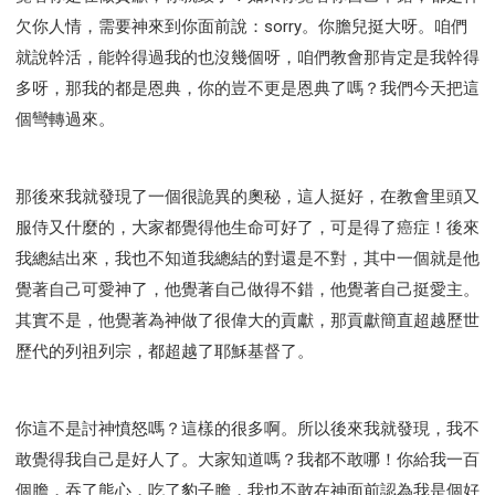
欠你人情，需要神來到你面前說：sorry。你膽兒挺大呀。咱們
就說幹活，能幹得過我的也沒幾個呀，咱們教會那肯定是我幹得
多呀，那我的都是恩典，你的豈不更是恩典了嗎？我們今天把這
個彎轉過來。
那後來我就發現了一個很詭異的奧秘，這人挺好，在教會里頭又
服侍又什麼的，大家都覺得他生命可好了，可是得了癌症！後來
我總結出來，我也不知道我總結的對還是不對，其中一個就是他
覺著自己可愛神了，他覺著自己做得不錯，他覺著自己挺愛主。
其實不是，他覺著為神做了很偉大的貢獻，那貢獻簡直超越歷世
歷代的列祖列宗，都超越了耶穌基督了。
你這不是討神憤怒嗎？這樣的很多啊。所以後來我就發現，我不
敢覺得我自己是好人了。大家知道嗎？我都不敢哪！你給我一百
個膽，吞了熊心，吃了豹子膽，我也不敢在神面前認為我是個好