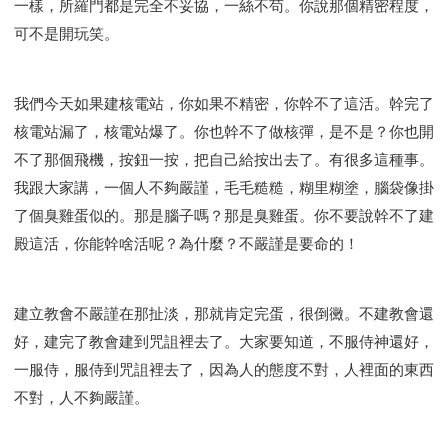
一樣，所羅門都是完全不妥協，一絲不苟。你說那個精密程度，
可不是開玩笑。
我們今天如果建核電站，你如果不精密，你幹不了這活。幹完了
核電站漏了，核電站爆了。你也幹不了做核彈，是不是？你也開
不了那個飛機，按鈕一按，把自己給按出去了。有很多這種事。
我跟大家講，一個人不夠嚴謹，毛毛糙糙，糊里糊塗，腦袋像掛
了個臭雞蛋似的。那是腦子嗎？那是臭雞蛋。你不要說幹不了建
殿這活，你能幹啥活呢？為什麼？不嚴謹是要命的！
建立教會不嚴謹在那扯淡，那就肯定完蛋，很倒黴。不建教會還
好，建完了教會建到咒詛裡去了。大家要知道，不服侍神還好，
一服侍，服侍到咒詛裡去了，因為人的態度不對，人裡面的東西
不對，人不夠嚴謹。