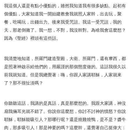
我這個人還是有點小優點的，雖然我知道我有很多缺點。起初有
個優點，大家知道我一開始建教會我就照人家幹，出去玩，聚
餐，吃喝玩，出錢出力。後來我受咒詛。我這一受咒詛，我的
天，那老倒黴了。我一想，不對，我沒幹對。為啥我會這麼想？
因為《聖經》裡頭有這些話。
我清楚地知道，所羅門建造聖殿，大衛、所羅門，還有摩西，都
是照著神啟示給他們的，用嚴謹的那個態度做的。這話我很久以
前我就知道。但是我總覺著：嗨，你跟人家講耶穌，人家就來
了？那不很扯淡嗎？
你聽聽這話，我講的是真話，真是那麼想的。我跟大家講，神沒
扇我倆耳光就不錯了。你說你這麼想，你討不討神的憤怒？你說
耶穌，耶穌能吸引人？那哪行呢？還是燒雞燒鴨，是不是？醬牛
肉，那多吸引人！那是神要的嗎？這麼幹，還覺著自己挺偉大：