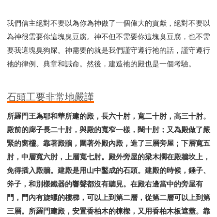
我們信主絕對不要以為你為神做了一個偉大的貢獻，絕對不要以
為神很需要你這塊臭豆腐。神不但不需要你這塊臭豆腐，也不需
要我這塊臭狗屎。神需要的就是我們謹守遵行祂的話，謹守遵行
祂的律例、典章和誡命。然後，建造祂的殿也是一個考驗。
石頭工要非常地嚴謹
所羅門王為耶和華所建的殿，長六十肘，寬二十肘，高三十肘。
殿前的廊子長二十肘，與殿的寬窄一樣，闊十肘；又為殿做了嚴
緊的窗欞。靠著殿牆，圍著外殿內殿，造了三層旁屋；下層寬五
肘，中層寬六肘，上層寬七肘。殿外旁屋的梁木擱在殿牆坎上，
免得插入殿牆。建殿是用山中鑿成的石頭。建殿的時候，錘子、
斧子，和別樣鐵器的響聲都沒有聽見。在殿右邊當中的旁屋有
門，門內有旋螺的樓梯，可以上到第二層，從第二層可以上到第
三層。所羅門建殿，安置香柏木的棟樑，又用香柏木板遮蓋。靠