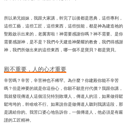
所以弟兄姐妹，我跟大家講，幹完了以後都是恩典，這些專利，
這些工藝，這些工匠，這些東西，這些技能，都是神為建造祂的
聖殿啟示出來的，老厲害啦！神需要感謝你嗎？神不需要。是你
需要感謝神，是不是？我們今天建造神榮耀的教會，我們得感謝
神，我們所做出來的這些東西，哪一個不是寶貝？都是寶貝。
殿不重要，人的心才重要
辛苦嗎？辛苦，辛苦神也不稀罕。為什麼？你建殿你能不辛苦
嗎？但是神要的就是你這份心，你願不願意付代價？我跟你講，
我就發現傳道人這個活兒特別敗壞人，傳道人的活，如果做得鬆
鬆垮垮的，幹啥啥不行。如果說你是做傳道人聽到我講這段，那
是講給你的。我苦口婆心地告訴你，一個傳道人，他必須是有嚴
謹的工匠精神。