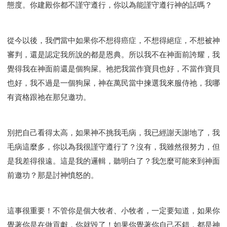
態度。你建殿你都不謹守遵行，你以為能謹守遵行神的話嗎？
從今以後，我們當中如果你不想得癌症，不想得絕症，不想被神
審判，還是認定我所說的都是恩典。所以我不在神面前誇耀，我
覺得我在神面前還是個狗屎。祂把我當作寶貝也好，不當作寶貝
也好，我不過是一個狗屎，神在萬民當中揀選我來服侍祂，我哪
有資格跟祂在那兒邀功。
別把自己看得太高，如果神不挑我毛病，我已經謝天謝地了，我
毛病這麼多，你以為我很謹守遵行了？沒有，我雖然很努力，但
是我差得很遠。這是我的邏輯，聽明白了？我怎麼可能來到神面
前邀功？那是討神憤怒的。
這事很重要！不管你是個大牧者、小牧者，一定要知道，如果你
覺著你是在做貢獻，你就毀了！如果你覺著你自己不錯，都是神