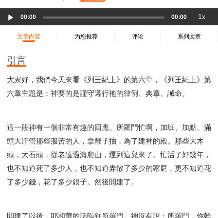
37 哈該書
38 撒迦利亞書
39 瑪拉基書
Audio
1x
40 馬太福音
41 馬可福音
42 路加福音
00:00
00:00
Player
43 約翰福音
44 使徒行傳
45 羅馬書
文章内容
为您推荐
评论
系列文章
46 哥林多前書
47 哥林多後書
48 加拉太書
引言
49 以弗所書
50 腓利比書
51 歌羅西書
52 帖撒羅尼迦前書
53 帖撒羅尼迦後書
大家好，我們今天來看《列王紀上》的第六章，《列王紀上》第
54 提摩太前書
55 提摩太後書
56 提多書
六章主題是：神要的是謹守遵行祂的律例、典章、誡命。
57 腓利門書
58 希伯來書
59 雅各書
62 約翰一書
63 約翰二書
64 約翰三書
66 啟示錄
聖經故事
這一段神有一個非常有趣的回應。所羅門忙啊，加班、加點、滿
教會
爭戰
信望愛
學習
時間管理和學習方法
頭大汗管那些服苦的人，拿鞭子抽，為了建神的殿。那些大木
愛神
喜樂
管理
信仰根基
命定
建立榮耀教會
頭，大石頭，從老遠過海爬山，運到這兒來了。忙活了好幾年，
趕鬼
認識魔鬼的詭計
神所喜悅的人
也不知道死了多少人，也不知道弄散了多少的家庭，更不知道花
彰顯神憤怒的器皿
新時代基督教變革研討會
了多少錢，花了多少銀子。然後開建了。
神同在
傳道者的言語
信心
命定性格
使徒保羅的神學體系
屬靈的世界
耶穌基督的喜訊
開建了以後，耶和華的話臨到所羅門。神沒有說：所羅門，你幹