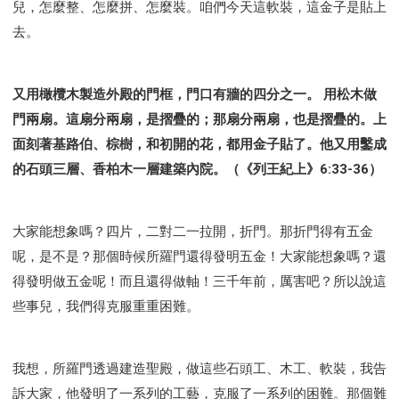
兒，怎麼整、怎麼拼、怎麼裝。咱們今天這軟裝，這金子是貼上
去。
又用橄欖木製造外殿的門框，門口有牆的四分之一。 用松木做
門兩扇。這扇分兩扇，是摺疊的；那扇分兩扇，也是摺疊的。上
面刻著基路伯、棕樹，和初開的花，都用金子貼了。他又用鑿成
的石頭三層、香柏木一層建築內院。（《列王紀上》6:33-36）
大家能想象嗎？四片，二對二一拉開，折門。那折門得有五金
呢，是不是？那個時候所羅門還得發明五金！大家能想象嗎？還
得發明做五金呢！而且還得做軸！三千年前，厲害吧？所以說這
些事兒，我們得克服重重困難。
我想，所羅門透過建造聖殿，做這些石頭工、木工、軟裝，我告
訴大家，他發明了一系列的工藝，克服了一系列的困難。那個難