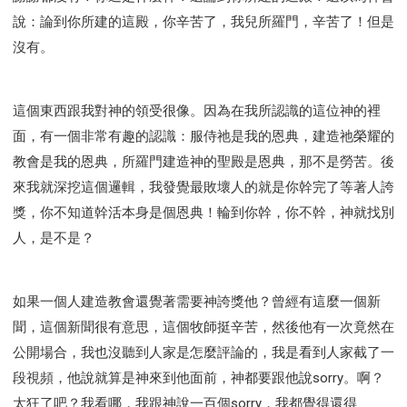
研習會02 - 醫治釋放
研習會02 - 如何查聖經
說：論到你所建的這殿，你辛苦了，我兒所羅門，辛苦了！但是
研習會02 - 得著命定成為祝福
沒有。
研習會02 - 得勝教會的啟示
研習會02 - 教會的牧養
研習會03 - 醫治釋放特會
研習會03 - 成為門徒特會
這個東西跟我對神的領受很像。因為在我所認識的這位神的裡
面，有一個非常有趣的認識：服侍祂是我的恩典，建造祂榮耀的
教會是我的恩典，所羅門建造神的聖殿是恩典，那不是勞苦。後
來我就深挖這個邏輯，我發覺最敗壞人的就是你幹完了等著人誇
獎，你不知道幹活本身是個恩典！輪到你幹，你不幹，神就找別
人，是不是？
如果一個人建造教會還覺著需要神誇獎他？曾經有這麼一個新
聞，這個新聞很有意思，這個牧師挺辛苦，然後他有一次竟然在
公開場合，我也沒聽到人家是怎麼評論的，我是看到人家截了一
段視頻，他說就算是神來到他面前，神都要跟他說sorry。啊？
太狂了吧？我看哪，我跟神說一百個sorry，我都覺得還得