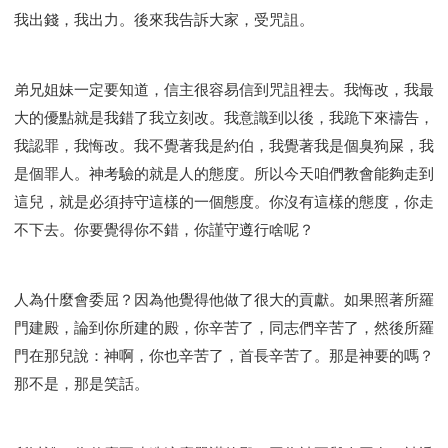
我出錢，我出力。後來我告訴大家，受咒詛。
弟兄姐妹一定要知道，信主很容易信到咒詛裡去。我悔改，我最
大的優點就是我錯了我立刻改。我意識到以後，我跪下來禱告，
我認罪，我悔改。我不覺著我是約伯，我覺著我是個臭狗屎，我
是個罪人。神考驗的就是人的態度。所以今天咱們教會能夠走到
這兒，就是必須持守這樣的一個態度。你沒有這樣的態度，你走
不下去。你要覺得你不錯，你謹守遵行啥呢？
人為什麼會委屈？因為他覺得他做了很大的貢獻。如果照著所羅
門建殿，論到你所建的殿，你辛苦了，同志們辛苦了，然後所羅
門在那兒說：神啊，你也辛苦了，首長辛苦了。那是神要的嗎？
那不是，那是笑話。