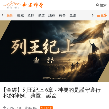
搜索
更多
最新
推薦
查經
講道
課程
祷告
見證
命定音樂
命定書屋
命定奉獻
命定神學
留言板
禱告精選
查經精選
講道精選
課程精選
見證精選
101課程
創世記
馬太福音
傳道書
洗禮禮文
聖餐禮文
01 創世記
02 出埃及記
03 利未記
04 民數記
05 申命記
06 約書亞記
07 士師記
08 路得記
09 撒母耳記上
10 撒母耳記下
11 列王紀上
12 列王紀下
15 以斯拉記
16 尼希米記
17 以斯帖記
18 約伯記
19 詩篇
20 箴言
21 傳道書
23 以賽亞書
【查經】列王紀上 6章 - 神要的是謹守遵行
25 耶利米哀歌
27 但以理書
28 何西阿書
祂的律例、典章、誡命
29 約珥書
30 阿摩司書
31 俄巴底亞書
32 約拿書
33 彌迦書
34 那鴻書
35 哈巴谷書
36 西番雅書
2026-07-03
34,152
列王紀上