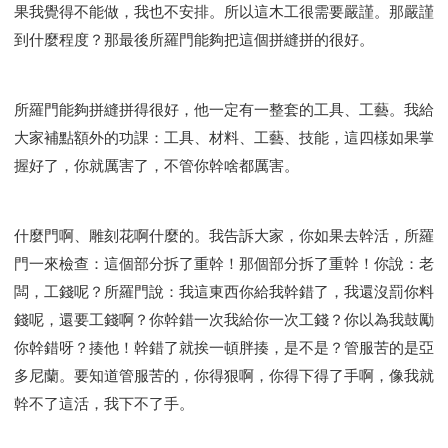
果我覺得不能做，我也不安排。所以這木工很需要嚴謹。那嚴謹
到什麼程度？那最後所羅門能夠把這個拼縫拼的很好。
所羅門能夠拼縫拼得很好，他一定有一整套的工具、工藝。我給
大家補點額外的功課：工具、材料、工藝、技能，這四樣如果掌
握好了，你就厲害了，不管你幹啥都厲害。
什麼門啊、雕刻花啊什麼的。我告訴大家，你如果去幹活，所羅
門一來檢查：這個部分拆了重幹！那個部分拆了重幹！你說：老
闆，工錢呢？所羅門說：我這東西你給我幹錯了，我還沒罰你料
錢呢，還要工錢啊？你幹錯一次我給你一次工錢？你以為我鼓勵
你幹錯呀？揍他！幹錯了就挨一頓胖揍，是不是？管服苦的是亞
多尼蘭。要知道管服苦的，你得狠啊，你得下得了手啊，像我就
幹不了這活，我下不了手。