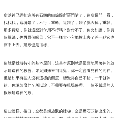
所以神已經把這所有石頭的細節跟所羅門講了，這所羅門一看，
找找找，這塊錯了，不行，重幹。這錯了，錯了就丟掉，重幹。
那多費勁，你就這麼對付用不行嗎？對付不了。你比如說，你買
個螺絲，你再買個螺母，它不一樣大小它能擰上去？差一點它也
擰不上去。建殿也是這樣。
這就是我所持守的基本原則，這基本原則就是嚴謹地照著神的啟
示建造神的教會。弟兄姐妹來到這兒，你一定會看見神的同在。
但是如果有些人沒有這樣的態度，總覺得自己不錯，一干就幹
錯。你說怎麼幹？所以說，不需要在現場修理。一個不嚴謹的人
很難建造神的殿。
這些樓梯、接口，全都是螺旋狀的樓梯，全是用石頭刻出來的。