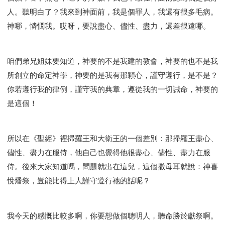
人。聽明白了？我來到神面前，我是個罪人，我還有很多毛病。
神哪，憐憫我。哎呀，要說盡心、儘性、盡力，還差很遠哪。
咱們弟兄姐妹要知道，神要的不是我建的教會，神要的也不是我
所創立的命定神學，神要的是我有那顆心，謹守遵行，是不是？
你若遵行我的律例，謹守我的典章，遵從我的一切誡命，神要的
是這個！
所以在《聖經》裡掃羅王和大衛王的一個差別：那掃羅王盡心、
儘性、盡力在服侍，他自己也覺得他很盡心、儘性、盡力在服
侍。後來大家知道嗎，問題就出在這兒，這個撒母耳就說：神喜
悅燔祭，豈能比得上人謹守遵行祂的話呢？
我今天的感慨比較多啊，你要想做個聰明人，聽命勝於獻祭啊。