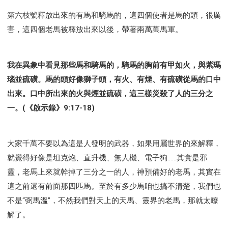
第六枝號釋放出來的有馬和騎馬的，這四個使者是馬的頭，很厲
害，這四個老馬被釋放出來以後，帶著兩萬萬馬軍。
我在異象中看見那些馬和騎馬的，騎馬的胸前有甲如火，與紫瑪
瑙並硫磺。馬的頭好像獅子頭，有火、有煙、有硫磺從馬的口中
出來。口中所出來的火與煙並硫磺，這三樣災殺了人的三分之
一。(《啟示錄》9:17-18)
大家千萬不要以為這是人發明的武器，如果用屬世界的來解釋，
就覺得好像是坦克炮、直升機、無人機、電子狗……其實是邪
靈，老馬上來就幹掉了三分之一的人，神預備好的老馬，其實在
這之前還有前面那四匹馬。至於有多少馬咱也搞不清楚，我們也
不是“弼馬溫”，不然我們對天上的天馬、靈界的老馬，那就太瞭
解了。