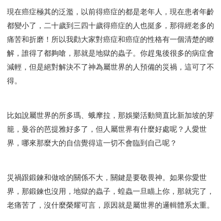
現在癌症極其的泛濫，以前得癌症的都是老年人，現在患者年齡
都變小了，二十歲到三四十歲得癌症的人也挺多，那得經老多的
痛苦和折磨！所以我勸大家對癌症和癌症的性格有一個清楚的瞭
解，誰得了都夠嗆，那就是地獄的蟲子。你趕鬼後很多的病症會
減輕，但是絕對解決不了神為屬世界的人預備的災禍，這可了不
得。
比如說屬世界的所多瑪、蛾摩拉，那娛樂活動簡直比新加坡的芽
籠，曼谷的芭提雅好多了，但人屬世界有什麼好處呢？人愛世
界，哪來那麼大的自信覺得這一切不會臨到自己呢？
災禍跟鍛鍊和做啥的關係不大，關鍵是要敬畏神。如果你愛世
界，那鍛鍊也沒用，地獄的蟲子，蝗蟲一旦瞄上你，那就完了，
老痛苦了，沒什麼榮耀可言，原因就是屬世界的邏輯體系太重。