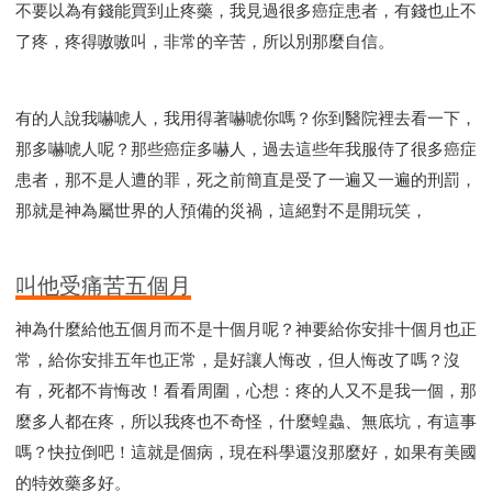
不要以為有錢能買到止疼藥，我見過很多癌症患者，有錢也止不
了疼，疼得嗷嗷叫，非常的辛苦，所以別那麼自信。
有的人說我嚇唬人，我用得著嚇唬你嗎？你到醫院裡去看一下，
那多嚇唬人呢？那些癌症多嚇人，過去這些年我服侍了很多癌症
患者，那不是人遭的罪，死之前簡直是受了一遍又一遍的刑罰，
那就是神為屬世界的人預備的災禍，這絕對不是開玩笑，
叫他受痛苦五個月
神為什麼給他五個月而不是十個月呢？神要給你安排十個月也正
常，給你安排五年也正常，是好讓人悔改，但人悔改了嗎？沒
有，死都不肯悔改！看看周圍，心想：疼的人又不是我一個，那
麼多人都在疼，所以我疼也不奇怪，什麼蝗蟲、無底坑，有這事
嗎？快拉倒吧！這就是個病，現在科學還沒那麼好，如果有美國
的特效藥多好。