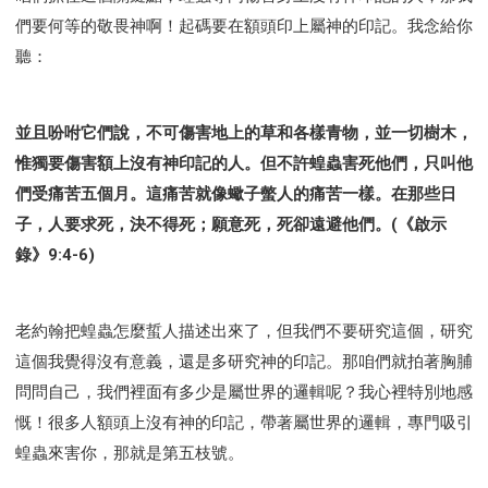
們要何等的敬畏神啊！起碼要在額頭印上屬神的印記。我念給你
聽：
並且吩咐它們說，不可傷害地上的草和各樣青物，並一切樹木，
惟獨要傷害額上沒有神印記的人。但不許蝗蟲害死他們，只叫他
們受痛苦五個月。這痛苦就像蠍子螫人的痛苦一樣。在那些日
子，人要求死，決不得死；願意死，死卻遠避他們。(《啟示
錄》9:4-6)
老約翰把蝗蟲怎麼蜇人描述出來了，但我們不要研究這個，研究
這個我覺得沒有意義，還是多研究神的印記。那咱們就拍著胸脯
問問自己，我們裡面有多少是屬世界的邏輯呢？我心裡特別地感
慨！很多人額頭上沒有神的印記，帶著屬世界的邏輯，專門吸引
蝗蟲來害你，那就是第五枝號。