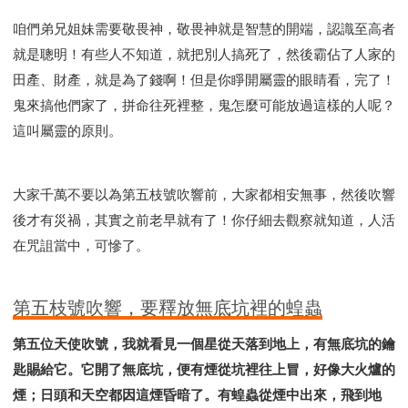
咱們弟兄姐妹需要敬畏神，敬畏神就是智慧的開端，認識至高者
就是聰明！有些人不知道，就把別人搞死了，然後霸佔了人家的
田產、財產，就是為了錢啊！但是你睜開屬靈的眼睛看，完了！
鬼來搞他們家了，拼命往死裡整，鬼怎麼可能放過這樣的人呢？
這叫屬靈的原則。
大家千萬不要以為第五枝號吹響前，大家都相安無事，然後吹響
後才有災禍，其實之前老早就有了！你仔細去觀察就知道，人活
在咒詛當中，可慘了。
第五枝號吹響，要釋放無底坑裡的蝗蟲
第五位天使吹號，我就看見一個星從天落到地上，有無底坑的鑰
匙賜給它。它開了無底坑，便有煙從坑裡往上冒，好像大火爐的
煙；日頭和天空都因這煙昏暗了。有蝗蟲從煙中出來，飛到地