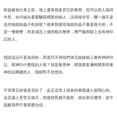
蝗蟲被放出來之前，地上還有很多其它的東西，也可以把人搞得
半死，你仔細去看看醫院裡那些病人，活得很辛苦，哪一個不是
這些地獄的蟲子乾的呢？後來我發現地獄的蟲子量是很大的，不
是一隻螃蟹，而是成百上億的蝦兵蟹將，專門傷害額上沒有神印
記的人。
我說這話不是為別的，而是巴不得咱們弟兄姐妹額上都有神的印
記，那神印什麼樣的人呢？就是敬畏神，裡面那套邏輯體系照著
神的話構建的人，我絕對不忽悠你。
不管第五枝號是否吹了，反正這世上很多的東西讓人挺鬧心的。
這災讓人受苦五個月，然後想死都不能死，就在那活遭罪，從中
提醒我們不要那麼自信。