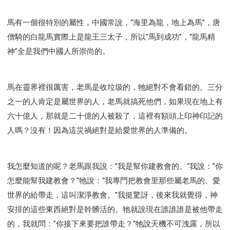
馬有一個很特別的屬性，中國常說，“海里為龍，地上為馬”，唐
僧騎的白龍馬實際上是龍王三太子，所以“馬到成功”，“龍馬精
神”全是我們中國人所崇尚的。
馬在靈界裡很厲害，老馬是收垃圾的，牠絕對不會看錯的。三分
之一的人肯定是屬世界的人，老馬就搞死他們，如果現在地上有
六十億人，那就是二十億的人被殺了，這裡有額頭上印神印記的
人嗎？沒有！因為這災禍絕對是給愛世界的人準備的。
我怎麼知道的呢？老馬跟我說：”我是幫你建教會的。“我說：”你
怎麼能幫我建教會？“牠說：“我專門把教會里那些屬老馬的、愛
世界的給帶走，這叫潔淨教會。”我挺驚訝，後來我就覺得，神
安排的這些東西絕對是幹髒活的。牠就說現在誰誰誰是被他帶走
的，我就問：”你接下來要把誰帶走？“牠說天機不可洩露，所以