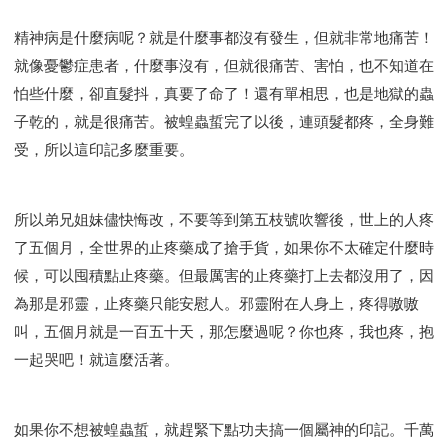
精神病是什麼病呢？就是什麼事都沒有發生，但就非常地痛苦！
就像憂鬱症患者，什麼事沒有，但就很痛苦、害怕，也不知道在
怕些什麼，卻直髮抖，真要了命了！還有單相思，也是地獄的蟲
子乾的，就是很痛苦。被蝗蟲蜇完了以後，連頭髮都疼，全身難
受，所以這印記多麼重要。
所以弟兄姐妹儘快悔改，不要等到第五枝號吹響後，世上的人疼
了五個月，全世界的止疼藥成了搶手貨，如果你不太確定什麼時
候，可以囤積點止疼藥。但最厲害的止疼藥打上去都沒用了，因
為那是邪靈，止疼藥只能安慰人。邪靈附在人身上，疼得嗷嗷
叫，五個月就是一百五十天，那怎麼過呢？你也疼，我也疼，抱
一起哭吧！就這麼活著。
如果你不想被蝗蟲蜇，就趕緊下點功夫搞一個屬神的印記。千萬