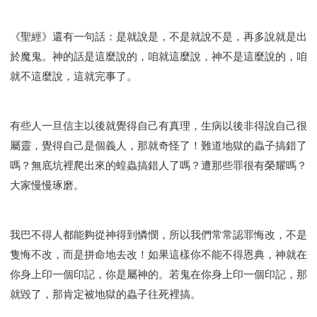
《聖經》還有一句話：是就說是，不是就說不是，再多說就是出
於魔鬼。神的話是這麼說的，咱就這麼說，神不是這麼說的，咱
就不這麼說，這就完事了。
有些人一旦信主以後就覺得自己有真理，生病以後非得說自己很
屬靈，覺得自己是個義人，那就奇怪了！難道地獄的蟲子搞錯了
嗎？無底坑裡爬出來的蝗蟲搞錯人了嗎？遭那些罪很有榮耀嗎？
大家慢慢琢磨。
我巴不得人都能夠從神得到憐憫，所以我們常常認罪悔改，不是
隻悔不改，而是拼命地去改！如果這樣你不能不得恩典，神就在
你身上印一個印記，你是屬神的。若鬼在你身上印一個印記，那
就毀了，那肯定被地獄的蟲子往死裡搞。