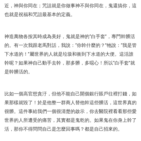
近，神與你同在；咒詛就是你做事神不與你同在，鬼還搞你，這
也就是祝福和咒詛最基本的定義。
神造萬物各按其時成為美好，鬼就是神的“白手套”，專門幹髒活
的。有一次我跟老馬對話，我說：“你幹什麼的？”牠說：“我是管
下水道的！”屬世界的人就是垃圾和衝到下水道的大便。這活誰
幹呢？如果神自己動手去幹，那多髒，多噁心！所以“白手套”就
是幹髒活的。
比如一個高官想貪汙，但他不能自己開個銀行賬戶往裡打錢，如
果那樣就毀了！於是他整一群商人替他幹這些髒活，這世界真的
很髒。這件事給我們一個很清楚的啟示，你去醫院裡看看那些愛
世界的人所遭受的痛苦，其實都是鬼乾的。如果鬼在你身上幹了
活，那你不得問問自己是怎麼回事嗎？都是自己招來的。