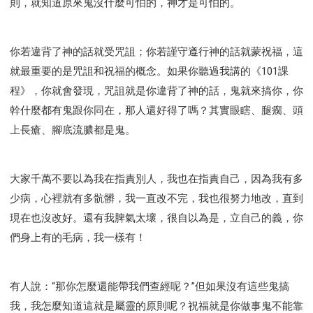
則，就知道原來鬼沒什麼可怕的，神才是可怕的。
你若違背了神的話就受咒詛；你若謹守遵行神的話就蒙祝福，這
就最重要的是咒詛和祝福的概念。如果你聽過我講的《101課
程》，你就會發現，咒詛就是你違背了神的話，鬼就來搞你，你
幹什麼都有鬼跟你同在，那人還好得了嗎？其實眼瞎、腿瘸、頭
上長瘡、腳底流膿都是鬼。
大家千萬不要以為我在指責別人，我也在指責自己，因為我有多
少病，心裡就有多骯髒，我一直改不完，我也很努力地改，直到
現在也沒改好。還有我脾氣太壞，很自以為是，立自己的義，你
們身上有的毛病，我一樣有！
有人說：“那你怎麼還能帶我們查經呢？”但如果沒有這些鬼搞
我，我怎麼知道這就是屬靈的原則呢？祝福就是你做事鬼不能靠