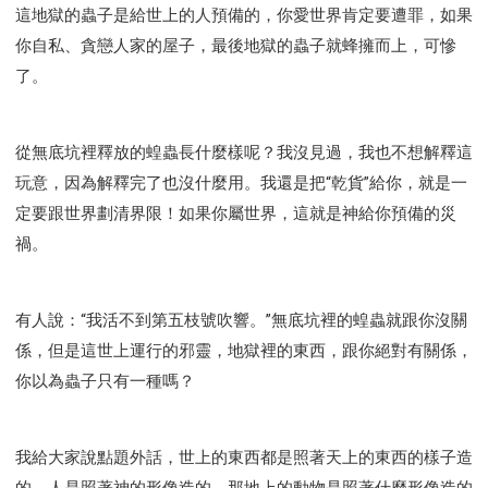
這地獄的蟲子是給世上的人預備的，你愛世界肯定要遭罪，如果
你自私、貪戀人家的屋子，最後地獄的蟲子就蜂擁而上，可慘
了。
從無底坑裡釋放的蝗蟲長什麼樣呢？我沒見過，我也不想解釋這
玩意，因為解釋完了也沒什麼用。我還是把“乾貨”給你，就是一
定要跟世界劃清界限！如果你屬世界，這就是神給你預備的災
禍。
有人說：“我活不到第五枝號吹響。”無底坑裡的蝗蟲就跟你沒關
係，但是這世上運行的邪靈，地獄裡的東西，跟你絕對有關係，
你以為蟲子只有一種嗎？
我給大家說點題外話，世上的東西都是照著天上的東西的樣子造
的，人是照著神的形像造的，那地上的動物是照著什麼形像造的