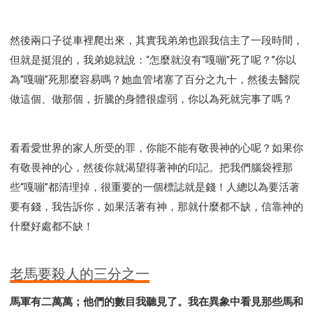
然後兩口子從車裡爬出來，其實我弟弟也跟我信主了一段時間，
但就是挺混的，我弟媳就說：“怎麼就沒有“嘎嘣”死了呢？”你以
為“嘎嘣”死那麼容易嗎？她血管堵塞了百分之九十，然後去醫院
做這個、做那個，折騰的身體很虛弱，你以為死就完事了嗎？
看看愛世界的家人所受的罪，你能不能有敬畏神的心呢？如果你
有敬畏神的心，然後你就渴望得著神的印記。把我們腦袋裡那
些“嘎嘣”都清理掉，很重要的一個標誌就是錢！人總以為要活著
要有錢，我告訴你，如果活著有神，那就什麼都不缺，信靠神的
什麼好處都不缺！
老馬要殺人的三分之一
馬軍有二萬萬；他們的數目我聽見了。我在異象中看見那些馬和