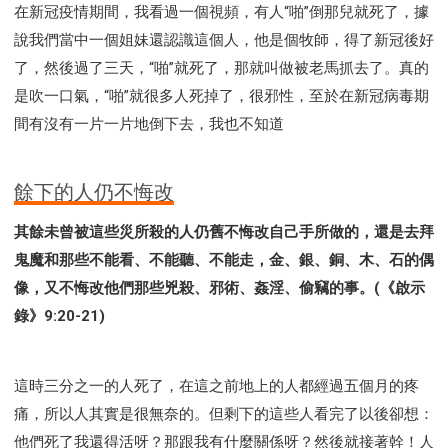
在新冠疫情期間，我看過一個視頻，有人“啪”倒那兒就死了，據
說我們當中一個姐妹還認識這個人，他是個牧師，得了新冠後好
了，然後過了三天，“啪”就死了，那就叫做被老馬抓去了。真的
是吹一口氣，“啪”就很多人死掉了，很邪性，至於在新冠病毒期
間有沒有一片一片地倒下去，我也不知道
餘下的人仍不悔改
其餘未曾被這些災所殺的人仍舊不悔改自己手所做的，還是去拜
鬼魔和那些不能看、不能聽、不能走，金、銀、銅、木、石的偶
像，又不悔改他們那些兇殺、邪術、姦淫、偷竊的事。(《啟示
錄》9:20-21)
這時三分之一的人死了，在這之前地上的人都經過五個月的疼
痛，所以人其實是很無奈的。但剩下的這些人看完了以後卻想：
他們死了我還得活呀？那跟我有什麼關係呀？然後就接著幹！人