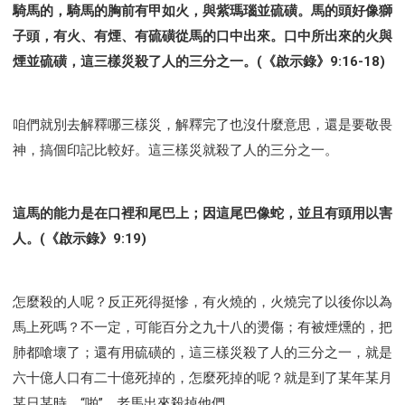
騎馬的，騎馬的胸前有甲如火，與紫瑪瑙並硫磺。馬的頭好像獅
子頭，有火、有煙、有硫磺從馬的口中出來。口中所出來的火與
煙並硫磺，這三樣災殺了人的三分之一。(《啟示錄》9:16-18)
咱們就別去解釋哪三樣災，解釋完了也沒什麼意思，還是要敬畏
神，搞個印記比較好。這三樣災就殺了人的三分之一。
這馬的能力是在口裡和尾巴上；因這尾巴像蛇，並且有頭用以害
人。(《啟示錄》9:19)
怎麼殺的人呢？反正死得挺慘，有火燒的，火燒完了以後你以為
馬上死嗎？不一定，可能百分之九十八的燙傷；有被煙燻的，把
肺都嗆壞了；還有用硫磺的，這三樣災殺了人的三分之一，就是
六十億人口有二十億死掉的，怎麼死掉的呢？就是到了某年某月
某日某時，“啪”，老馬出來殺掉他們。