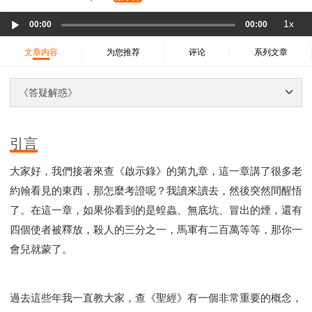
37 哈該書
38 撒迦利亞書
39 瑪拉基書
Audio
1x
40 馬太福音
41 馬可福音
42 路加福音
00:00
00:00
Player
43 約翰福音
44 使徒行傳
45 羅馬書
文章内容
为您推荐
评论
系列文章
46 哥林多前書
47 哥林多後書
48 加拉太書
49 以弗所書
50 腓利比書
51 歌羅西書
《答疑解惑》
52 帖撒羅尼迦前書
53 帖撒羅尼迦後書
54 提摩太前書
55 提摩太後書
56 提多書
引言
57 腓利門書
58 希伯來書
59 雅各書
62 約翰一書
大家好，我們接著來查《啟示錄》的第九章，這一章講了很多老
63 約翰二書
64 約翰三書
66 啟示錄
聖經故事
約翰看見的東西，那怎麼考證呢？我讀來讀去，然後突然間醒悟
教會
爭戰
信望愛
學習
時間管理和學習方法
了。在這一章，如果你看到的是蝗蟲、無底坑、冒出的煙，還有
愛神
喜樂
管理
信仰根基
命定
建立榮耀教會
四個使者被釋放，殺人的三分之一，馬軍有二百萬等等，那你一
趕鬼
認識魔鬼的詭計
神所喜悅的人
會兒就蒙了。
彰顯神憤怒的器皿
新時代基督教變革研討會
神同在
傳道者的言語
信心
命定性格
使徒保羅的神學體系
屬靈的世界
耶穌基督的喜訊
過去這些年我一直教大家，查《聖經》有一個非常重要的概念，