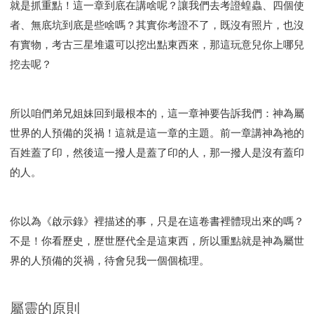
就是抓重點！這一章到底在講啥呢？讓我們去考證蝗蟲、四個使
智慧與悟性
從轄制中得自由
破除屬世界的價值觀
者、無底坑到底是些啥嗎？其實你考證不了，既沒有照片，也沒
"如何"
屬靈人的好習慣
打開天上祝福的窗口
有實物，考古三星堆還可以挖出點東西來，那這玩意兒你上哪兒
神蹟系列
愚蠢系列
戰勝撒旦系列
得勝的性格
挖去呢？
耶和華是引導我的牧羊人。
謹慎系列
開心地活著
001B課程 - 解開迷思課程
001C課程 - 靈界故事
004課程 - 華人命定神學理念
所以咱們弟兄姐妹回到最根本的，這一章神要告訴我們：神為屬
101課程 - 從尋求到信徒
102課程 - 醫治釋放中階
世界的人預備的災禍！這就是這一章的主題。前一章講神為祂的
百姓蓋了印，然後這一撥人是蓋了印的人，那一撥人是沒有蓋印
103課程 - 聖經學習中階
201課程 - 從信徒到門徒
的人。
301課程 - 領袖實操課程
302課程 - 新人接待
308課程 - 牧養理論基礎培訓
Y131課程 - 主動學習
Y132課程 - 職業策劃
Y133課程 - 活出豐盛
你以為《啟示錄》裡描述的事，只是在這卷書裡體現出來的嗎？
Y134課程 - 動手實驗室
Y135課程 - 做人做事
不是！你看歷史，歷世歷代全是這東西，所以重點就是神為屬世
Y136課程 - 如何學習
研習會01 - 醫治釋放
界的人預備的災禍，待會兒我一個個梳理。
研習會01 - 如何讀聖經
研習會01 - 得著命定成為祝福
研習會01 - 得勝教會的啟示
研習會01 - 教會的牧養
屬靈的原則