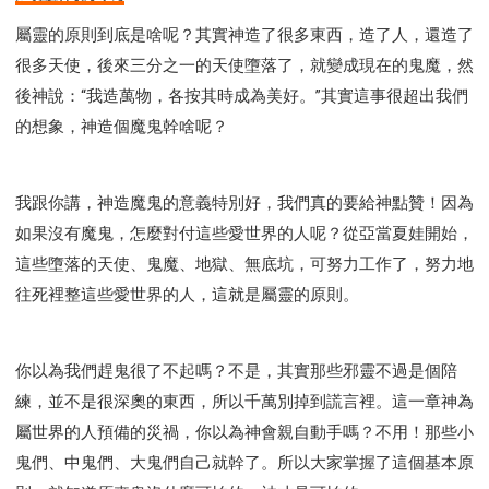
研習會02 - 醫治釋放
研習會02 - 如何查聖經
屬靈的原則到底是啥呢？其實神造了很多東西，造了人，還造了
研習會02 - 得著命定成為祝福
很多天使，後來三分之一的天使墮落了，就變成現在的鬼魔，然
研習會02 - 得勝教會的啟示
研習會02 - 教會的牧養
後神說：“我造萬物，各按其時成為美好。”其實這事很超出我們
研習會03 - 醫治釋放特會
研習會03 - 成為門徒特會
的想象，神造個魔鬼幹啥呢？
我跟你講，神造魔鬼的意義特別好，我們真的要給神點贊！因為
如果沒有魔鬼，怎麼對付這些愛世界的人呢？從亞當夏娃開始，
這些墮落的天使、鬼魔、地獄、無底坑，可努力工作了，努力地
往死裡整這些愛世界的人，這就是屬靈的原則。
你以為我們趕鬼很了不起嗎？不是，其實那些邪靈不過是個陪
練，並不是很深奧的東西，所以千萬別掉到謊言裡。這一章神為
屬世界的人預備的災禍，你以為神會親自動手嗎？不用！那些小
鬼們、中鬼們、大鬼們自己就幹了。所以大家掌握了這個基本原