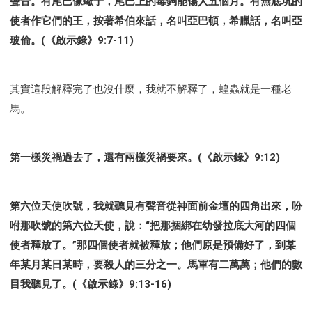
聲音。有尾巴像蠍子，尾巴上的毒鉤能傷人五個月。有無底坑的
使者作它們的王，按著希伯來話，名叫亞巴頓，希臘話，名叫亞
玻倫。(《啟示錄》9:7-11)
其實這段解釋完了也沒什麼，我就不解釋了，蝗蟲就是一種老
馬。
第一樣災禍過去了，還有兩樣災禍要來。(《啟示錄》9:12)
第六位天使吹號，我就聽見有聲音從神面前金壇的四角出來，吩
咐那吹號的第六位天使，說：“把那捆綁在幼發拉底大河的四個
使者釋放了。”那四個使者就被釋放；他們原是預備好了，到某
年某月某日某時，要殺人的三分之一。馬軍有二萬萬；他們的數
目我聽見了。(《啟示錄》9:13-16)