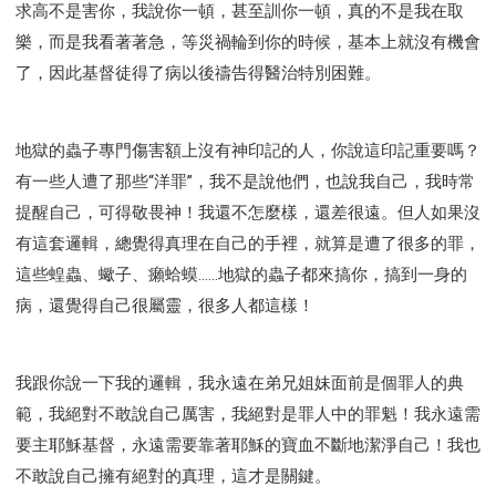
求高不是害你，我說你一頓，甚至訓你一頓，真的不是我在取
樂，而是我看著著急，等災禍輪到你的時候，基本上就沒有機會
了，因此基督徒得了病以後禱告得醫治特別困難。
地獄的蟲子專門傷害額上沒有神印記的人，你說這印記重要嗎？
有一些人遭了那些“洋罪”，我不是說他們，也說我自己，我時常
提醒自己，可得敬畏神！我還不怎麼樣，還差很遠。但人如果沒
有這套邏輯，總覺得真理在自己的手裡，就算是遭了很多的罪，
這些蝗蟲、蠍子、癩蛤蟆……地獄的蟲子都來搞你，搞到一身的
病，還覺得自己很屬靈，很多人都這樣！
我跟你說一下我的邏輯，我永遠在弟兄姐妹面前是個罪人的典
範，我絕對不敢說自己厲害，我絕對是罪人中的罪魁！我永遠需
要主耶穌基督，永遠需要靠著耶穌的寶血不斷地潔淨自己！我也
不敢說自己擁有絕對的真理，這才是關鍵。