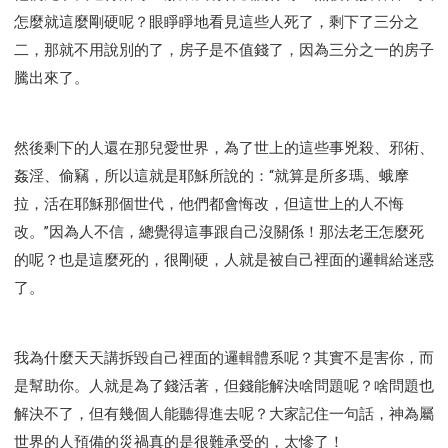
怎麼就這麼剛硬呢？眼睜睜地看見這些人死了，剩下了三分之
二，那就不用說別的了，房子是不值錢了，因為三分之一的房子
騰出來了。
然後剩下的人還在那兒愛世界，為了世上的這些事兇殺、邪術、
姦淫、偷竊，所以這就是耶穌所說的：“就算是所多瑪、蛾摩
拉，活在耶穌那個世代，他們都會悔改，但這世上的人不悔
改。”因為人不信，總覺得這事跟自己沒關係！那法老王怎麼死
的呢？也是這麼死的，很剛硬，人就是被自己裡面的邏輯給迷惑
了。
我為什麼天天講拆毀自己裡面的邏輯體系呢？其實不是害你，而
是幫助你。人就是為了錢活著，但錢能解決啥問題呢？啥問題也
解決不了，但有幾個人能聽得進去呢？大家記住一句話，神為屬
世界的人預備的災禍真的是很難承受的，太慘了！