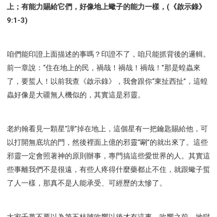
上；有能力賜給它們，好像地上蠍子的能力一樣，(《啟示錄》
9:1-3)
咱們能印證上面描述的事嗎？印證不了，咱只能抓背後的邏輯。
前一章說：“住在地上的民，禍哉！禍哉！禍哉！”那是蝗蟲來
了，要蜇人！以前我查《啟示錄》，我會跟你“東扯西扯”，這蝗
蟲好像是大疆無人機似的，其實這是邪靈。
老約翰看見一顆星“譁”掉在地上，這個星有一把鑰匙賜給他，可
以打開無底坑的門，然後裡面上億的邪靈“唰”的就出來了。這些
邪靈一定會照著神的原則辦事，專門搞這些愛世界的人。其實這
些事離我們不是很遠，有些人疼得什麼藥都止不住，就跟蠍子蜇
了人一樣，那真不是人能承受、可經歷的太慘了。
大家千萬不要以為第五枝號吹響以後才有這事，吹響之前，地獄