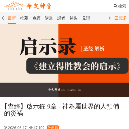
搜索
更多
最新
推薦
查經
講道
課程
祷告
見證
命定音樂
命定書屋
命定奉獻
命定神學
留言板
禱告精選
查經精選
講道精選
課程精選
見證精選
101課程
創世記
馬太福音
傳道書
洗禮禮文
聖餐禮文
01 創世記
02 出埃及記
03 利未記
04 民數記
05 申命記
06 約書亞記
07 士師記
08 路得記
09 撒母耳記上
10 撒母耳記下
11 列王紀上
12 列王紀下
15 以斯拉記
16 尼希米記
17 以斯帖記
18 約伯記
19 詩篇
20 箴言
21 傳道書
23 以賽亞書
【查經】啟示錄 9章 - 神為屬世界的人預備
25 耶利米哀歌
27 但以理書
28 何西阿書
的災禍
29 約珥書
30 阿摩司書
31 俄巴底亞書
32 約拿書
33 彌迦書
34 那鴻書
35 哈巴谷書
36 西番雅書
2026-06-17
47,109
啟示錄