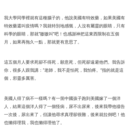
我大學同學裡就有這種腦子的，他說美國有特效藥，如果美國有
特效藥還叫疫情嗎？我就特別地感慨，人沒有屬靈的眼睛，只有
科學的眼睛，那就“嗷嗷叫”吧！也感謝神把這東西限制在五個
月，如果再拖久一點，那就更有意思了。
這五個月人要求死卻不得死，願意死，但死卻遠避他們。我告訴
你，很多人跟我講：“老師，我不是怕死，我怕疼。”指的就是這
個，邪靈多厲害。
美國人得了病不一樣嗎？有一箇中國孩子跑到美國嫁了一個洋
人，結果這個洋人得了一個怪病，尿不出尿來，後來我帶他禱告
一次後，尿出來了，但讓他尋求真理卻很難，後來就拉倒吧！他
也懶得理我，我也懶得理他了。