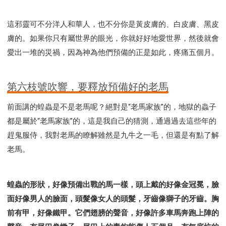
這邪靈可不分洋人和華人，也不分你是黃皮膚的、白皮膚、黑皮
膚的。如果你只有屬世界的眼光，你就好好地愛世界，然後就會
愛出一堆的災禍，因為神為他們預備的正是如此，疼痛五個月。
第六枝號吹響，要釋放預備好的老馬
前面講的蝗蟲是不是老馬呢？絕對是“老馬家族”的，地獄的蟲子
都是屬於“老馬家族”的，這是我自己的猜測，通過過去這些年的
趕鬼服侍，我對老馬的瞭解雖然是九牛之一毛，但還是有點了解
老馬。
蝗蟲的形狀，好像預備出戰的馬一樣，頭上戴的好像金冠冕，臉
面好像男人的臉面，頭髮像女人的頭髮，牙齒像獅子的牙齒。胸
前有甲，好像鐵甲。它們翅膀的聲音，好像許多車馬奔跑上陣的