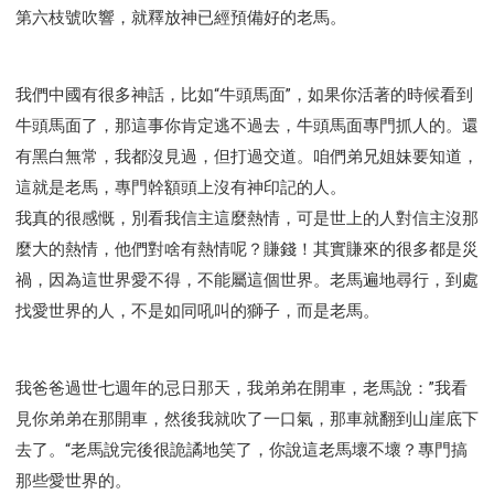
第六枝號吹響，就釋放神已經預備好的老馬。
我們中國有很多神話，比如“牛頭馬面”，如果你活著的時候看到
牛頭馬面了，那這事你肯定逃不過去，牛頭馬面專門抓人的。還
有黑白無常，我都沒見過，但打過交道。咱們弟兄姐妹要知道，
這就是老馬，專門幹額頭上沒有神印記的人。
我真的很感慨，別看我信主這麼熱情，可是世上的人對信主沒那
麼大的熱情，他們對啥有熱情呢？賺錢！其實賺來的很多都是災
禍，因為這世界愛不得，不能屬這個世界。老馬遍地尋行，到處
找愛世界的人，不是如同吼叫的獅子，而是老馬。
我爸爸過世七週年的忌日那天，我弟弟在開車，老馬說：”我看
見你弟弟在那開車，然後我就吹了一口氣，那車就翻到山崖底下
去了。“老馬說完後很詭譎地笑了，你說這老馬壞不壞？專門搞
那些愛世界的。